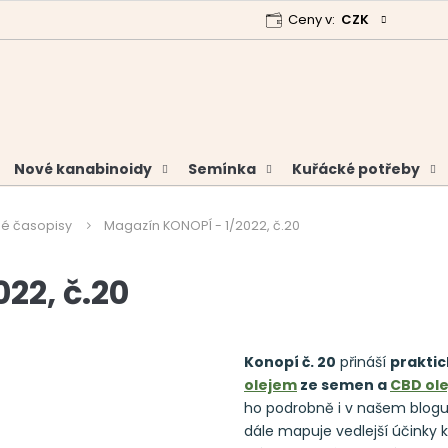
Ceny v:
CZK
 program
Garance vrácení peněz
Analýzy a certifikáty
Nové kanabinoidy
Semínka
Kuřácké potřeby
é časopisy
Magazín KONOPÍ - 1/2022, č.20
22, č.20
Konopí č. 20
přináší
praktic
olejem
ze semen a
CBD ol
ho podrobně i v našem blog
dále mapuje vedlejší účinky k