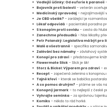
Vedlejší účinky: Od euforie k paranoii
–
Bojovník proti bolesti
– veterán oceňuje 
Medicínský zpravodaj
– nejzajímavější v
Je CBD všelék?
– zarážející je rozmanito
Lékař odpovídá
– pacientská poradna pr
S konopím proti covidu
– cesta do hlub
Zanechme předsudků
– hlas lékařky pře
Petr Polanský: Legislativa má být pro li
Malé a všestranné
– specifika samonakv
Zalévání bez námahy
– závlahový systé
Konopí pro zdraví
– představujeme knižní
Flowermate Slick
– Slick je šik!
Storz & Bickel: Výparem pro zdraví
– ex
Recept
– zapečená zelenina s konopnou n
Tajné křoví
– kterak se babička postarala
A co pomoc druhým?
– ptáme se vás na 
Konopný jarmark
– to nejlepší z české 
Vyhrajte semínka
– za správnou tajenku
Komiks
– někdo to rád horké.
Soutěž o unikátní produkty
– v sázce j