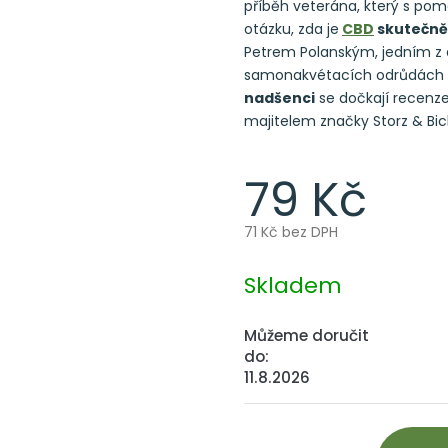
příběh veterána, který s pom
otázku, zda je
CBD
skutečně
Petrem Polanským, jedním z a
samonakvétacích odrůdách i
nadšenci
se dočkají recenze
majitelem značky Storz & Bick
79 Kč
71 Kč bez DPH
Měrná
cena:
Skladem
Můžeme doručit
do:
11.8.2026