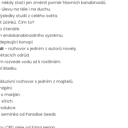
 někdy stačí jen změnit poměr hlavních kanabinoidů.
úlevu na těle i na duchu.
ýsledky studií z celého světa.
st účinků. Čím to?
o čtenáře.
in endokanabinoidního systému.
depisující konopí.
di
– rozhovor s jedním z autorů novely.
étacích odrůd.
m rozvede vodu až k rostlinám.
 klasiku.
kluzivní rozhovor s jedním z majitelů.
áplní.
 o mariján.
sítích.
produkce.
 semínka od Paradise Seeds.
sou CBD oleje od Fatra Hemp.