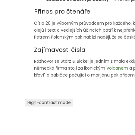
Přínos pro čtenáře
Číslo 20 je výborným průvodcem pro každého, k
olejů i text o vedlejších účincích patří k nejpřeh
Petrem Polanským pak nabízí naději, že se če
Zajímavosti čísla
Rozhovor se Storz & Bickel je jedním z mála exk
německá firma stojí za ikonickým
Volcanem
a p
křoví" o babičce pečující o marijánu pak připo
High-contrast mode