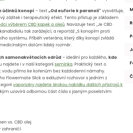
M
h účinků konopí
– text
„Od euforie k paranoii"
vysvětluje,
vý zážitek i terapeutický efekt. Tento přístup je základem
R
dci výběrem CBD kapek a olejů
. Navazuje text „Je CBD
kanabidiolu tak zarážející, a reportáž „S konopím proti
P
ního systému. Příběh veterána, který díky konopí zvládá
á medicínským datům lidský rozměr.
J
ách samonakvétacích odrůd
– ideální pro každého,
kdo
F
ou najdete i v naší kategorii
semínka
. Praktický text o
st vodu přímo ke kořenům bez každodenní námahy.
Č
 Flowermate Slick a exkluzivní rozhovor s jedním z
tegorii
vaporizéry najdete širokou nabídku dalších přístrojů k
nským uzavírá odbornou část čísla s jasným poselstvím:
men vs. CBD olej.
v zahraničí.