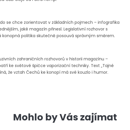
do se chce zorientovat v základních pojmech – infografika
lednějším, jaké magazín přinesl. Legislativní rozhovor s
ská konopná politika skutečně posouvá správným směrem.
luzivních zahraničních rozhovorů v historii magazínu –
atří ke světové špičce vaporizační techniky. Text „Tajné
míná, že vztah Čechů ke konopí má své kouzlo i humor.
Mohlo by Vás zajímat