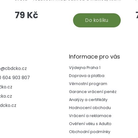
podrobně rozebíráme i v blogu Indika vs.
b
79 Kč
Sativa: základní taxonomie a chemické složení.
s
u
Hvězdou čísla je CBG – kanabinoid blízké
Do košíku
budoucnosti, jehož léčebný potenciál,
receptory a mechanismus účinku jsou
popsány lépe než kdekoli jinde; vše o CBG
produktech najdete v naší kategorii CBG –
kanabigerol. Pěstitelé ocení přehled 7
C
Informace pro vás
nejčastějších chyb při péči o legální rostliny a
Výdejna Praha 1
p
@
cbdcko.cz
text o tvarování konopí, recenzenti kapitolu o
k
Doprava a platba
i
vaporizéru Crafty+ V2 a milovníci historie
 604 903 807
s
unikátní studii o konopí v meziválečném
Věrnostní program
ko.cz
Československu.
Garance vrácení peněz
ko.cz
Analýzy a certifikáty
dcko.cz
Hodnocení obchodu
Vrácení a reklamace
Ověření věku s Adulto
Obchodní podmínky