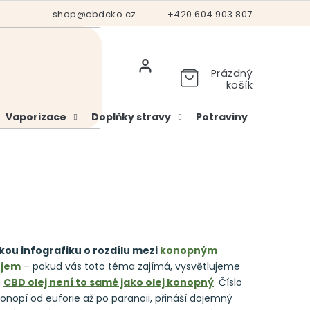
Hodnocení obchodu
shop@cbdcko.cz
Vrácení a reklamace
+420 604 903 807
Ověření věku
Prázdný
košík
Vaporizace
Doplňky stravy
Potraviny
Kosme
kou infografiku o rozdílu mezi
konopným
ejem
– pokud vás toto téma zajímá, vysvětlujeme
u
CBD olej není to samé jako olej konopný
. Číslo
onopí od euforie až po paranoii, přináší dojemný