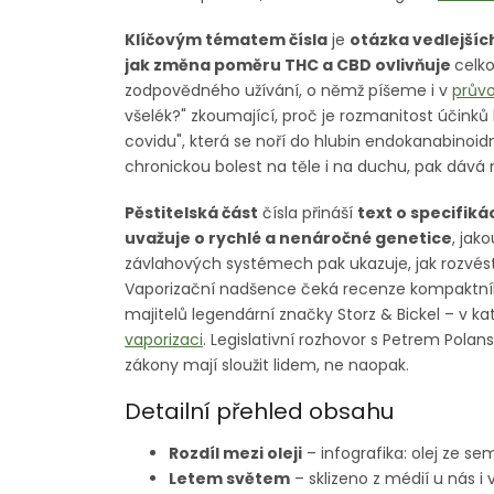
Klíčovým tématem čísla
je
otázka vedlejšíc
jak změna poměru THC a CBD ovlivňuje
celko
zodpovědného užívání, o němž píšeme i v
průvo
všelék?" zkoumající, proč je rozmanitost účinků 
covidu", která se noří do hlubin endokanabinoid
chronickou bolest na těle i na duchu, pak dáv
Pěstitelská část
čísla přináší
text o specifik
uvažuje o rychlé a nenáročné genetice
, jak
závlahových systémech pak ukazuje, jak rozvé
Vaporizační nadšence čeká recenze kompaktního
majitelů legendární značky Storz & Bickel – v ka
vaporizaci
. Legislativní rozhovor s Petrem Pola
zákony mají sloužit lidem, ne naopak.
Detailní přehled obsahu
Rozdíl mezi oleji
– infografika: olej ze se
Letem světem
– sklizeno z médií u nás i 