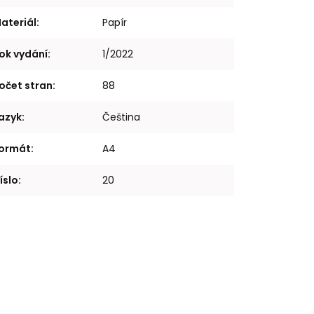
ateriál
:
Papír
ok vydání
:
1/2022
očet stran
:
88
azyk
:
Čeština
ormát
:
A4
íslo
:
20