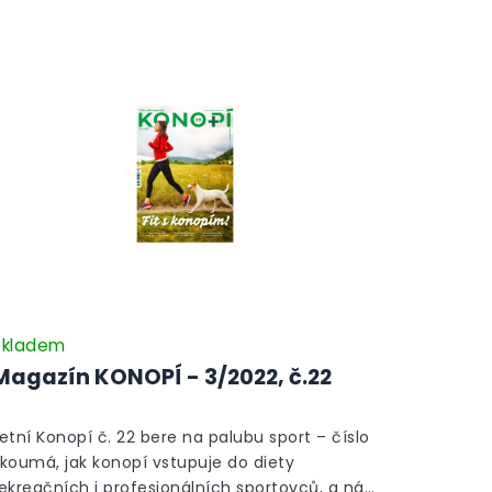
Skladem
Magazín KONOPÍ - 3/2022, č.22
etní Konopí č. 22 bere na palubu sport – číslo
koumá, jak konopí vstupuje do diety
ekreačních i profesionálních sportovců, a náš