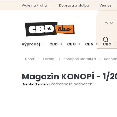
Přejít
Výdejna Praha 1
Doprava a platba
Věrnostní
na
obsah
HLEDAT
Výprodej
CBD
CBG
CBN
CBC
Domů
Ostatní
Konopná Literatura
Konopn
Magazín KONOPÍ - 1/20
Průměrné
Podrobnosti hodnocení
Neohodnoceno
hodnocení
produktu
je
0,0
z
5