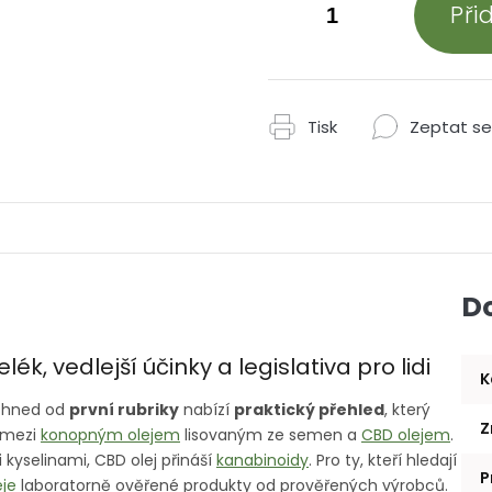
Při
Tisk
Zeptat se
D
lék, vedlejší účinky a legislativa pro lidi
K
a hned od
první rubriky
nabízí
praktický přehled
, který
Z
mezi
konopným olejem
lisovaným ze semen a
CBD olejem
.
yselinami, CBD olej přináší
kanabinoidy
. Pro ty, kteří hledají
P
eje
laboratorně ověřené produkty od prověřených výrobců.