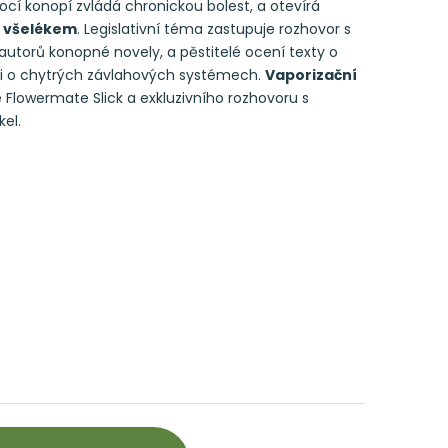
ocí konopí zvládá chronickou bolest, a otevírá
 všelékem
. Legislativní téma zastupuje rozhovor s
utorů konopné novely, a pěstitelé ocení texty o
 o chytrých závlahových systémech.
Vaporizační
 Flowermate Slick a exkluzivního rozhovoru s
el.