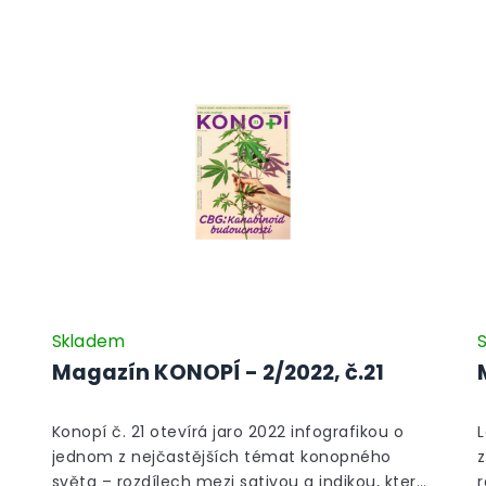
Skladem
Magazín KONOPÍ - 2/2022, č.21
Konopí č. 21 otevírá jaro 2022 infografikou o
L
jednom z nejčastějších témat konopného
z
světa – rozdílech mezi sativou a indikou, které
r