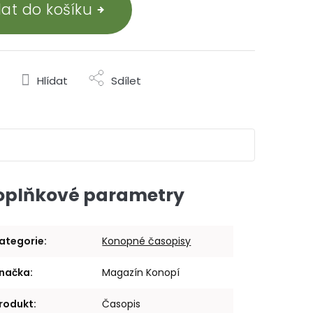
dat do košíku
Hlídat
Sdílet
oplňkové parametry
ategorie
:
Konopné časopisy
načka
:
Magazín Konopí
rodukt
:
Časopis