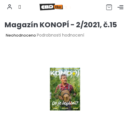
CZK
Přejít
Magazín KONOPÍ - 2/2021, č.15
na
obsah
Průměrné
Podrobnosti hodnocení
Neohodnoceno
hodnocení
produktu
je
0,0
z
5
hvězdiček.