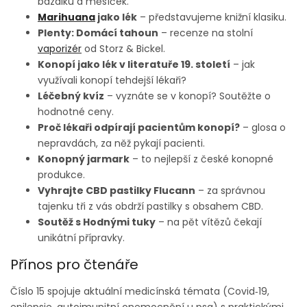
bazalku a měsíček.
Marihuana
jako lék
– představujeme knižní klasiku.
Plenty: Domácí tahoun
– recenze na stolní
vaporizér
od Storz & Bickel.
Konopí jako lék v literatuře 19. století
– jak
využívali konopí tehdejší lékaři?
Léčebný kvíz
– vyznáte se v konopí? Soutěžte o
hodnotné ceny.
Proč lékaři odpírají pacientům konopí?
– glosa o
nepravdách, za něž pykají pacienti.
Konopný jarmark
– to nejlepší z české konopné
produkce.
Vyhrajte CBD pastilky Flucann
– za správnou
tajenku tři z vás obdrží pastilky s obsahem CBD.
Soutěž s Hodnými tuky
– na pět vítězů čekají
unikátní přípravky.
Přínos pro čtenáře
Číslo 15 spojuje aktuální medicínská témata (Covid‑19,