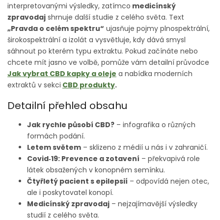
interpretovanými výsledky, zatímco
medicínský
zpravodaj
shrnuje další studie z celého světa. Text
„Pravda o celém spektru“
ujasňuje pojmy plnospektrální,
širokospektrální a izolát a vysvětluje, kdy dává smysl
sáhnout po kterém typu extraktu. Pokud začínáte nebo
chcete mít jasno ve volbě, pomůže vám detailní průvodce
Jak vybrat CBD kapky a oleje
a nabídka moderních
extraktů v sekci
CBD produkty
.
Detailní přehled obsahu
Jak rychle působí CBD?
– infografika o různých
formách podání.
Letem světem
– sklizeno z médií u nás i v zahraničí.
Covid‑19: Prevence a zotavení
– překvapivá role
látek obsažených v konopném semínku.
Čtyřletý pacient s epilepsií
– odpovídá nejen otec,
ale i poskytovatel konopí.
Medicínský zpravodaj
– nejzajímavější výsledky
studií z celého světa.