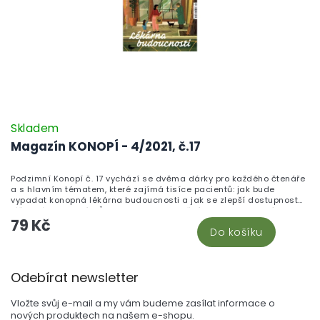
Skladem
Magazín KONOPÍ - 4/2021, č.17
Podzimní Konopí č. 17 vychází se dvěma dárky pro každého čtenáře
a s hlavním tématem, které zajímá tisíce pacientů: jak bude
vypadat konopná lékárna budoucnosti a jak se zlepší dostupnost
léčebného konopí v Česku? Vedle revolučního pohledu na výdej
79 Kč
konopí v lékárnách přináší číslo příběh policisty Vladimíra, jemuž
Do košíku
konopí pomáhá s probdělými nocemi, odborný výklad synergie
kanabinoidů a terpenů, fascinující historii domestikace konopí v
Číně, rozhovor s farmakologem Leošem Landou o tom, proč
Z
nepodléhat předsudkům, a vzpomínku na světového adiktologa
Odebírat newsletter
Tomáše Zábranského. Pěstitele zaujme šestý díl seriálu o
á
organickém pěstování a péče o rostliny od prvních květů do sklizně,
p
milovníky zvířat pak text o vlivu konopí na zdraví a produktivitu
Vložte svůj e-mail a my vám budeme zasílat informace o
hospodářských zvířat. Konopí je mocná rostlina – a pro každodenní
a
nových produktech na našem e-shopu.
využití doporučujeme naši nabídku konopné kosmetiky.