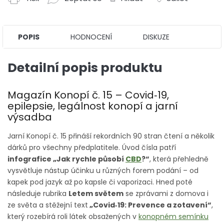
POPIS
HODNOCENÍ
DISKUZE
Detailní popis produktu
Magazín Konopí č. 15 – Covid‑19,
epilepsie, legálnost konopí a jarní
výsadba
Jarní Konopí č. 15 přináší rekordních 90 stran čtení a několik
dárků pro všechny předplatitele. Úvod čísla patří
infografice „Jak rychle působí
CBD
?“
, která přehledně
vysvětluje nástup účinku u různých forem podání – od
kapek pod jazyk až po kapsle či vaporizaci. Hned poté
následuje rubrika
Letem světem
se zprávami z domova i
ze světa a stěžejní text
„Covid‑19: Prevence a zotavení“
,
který rozebírá roli látek obsažených v
konopném semínku