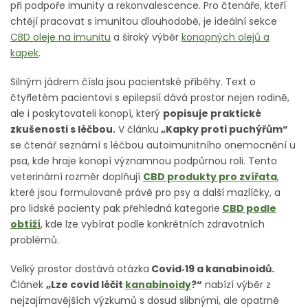
při podpoře imunity a rekonvalescence. Pro čtenáře, kteří
chtějí pracovat s imunitou dlouhodobě, je ideální sekce
CBD oleje na imunitu
a široký výběr
konopných olejů a
kapek
.
Silným jádrem čísla jsou pacientské příběhy. Text o
čtyřletém pacientovi s epilepsií dává prostor nejen rodině,
ale i poskytovateli konopí, který
popisuje praktické
zkušenosti s léčbou.
V článku
„Kapky proti puchýřům“
se čtenář seznámí s léčbou autoimunitního onemocnění u
psa, kde hraje konopí významnou podpůrnou roli. Tento
veterinární rozměr doplňují
CBD produkty pro zvířata
,
které jsou formulované právě pro psy a další mazlíčky, a
pro lidské pacienty pak přehledná kategorie
CBD podle
obtíží
, kde lze vybírat podle konkrétních zdravotních
problémů.
Velký prostor dostává otázka
Covid‑19 a kanabinoidů.
Článek
„Lze covid léčit
kanabinoidy
?“
nabízí výběr z
nejzajímavějších výzkumů s dosud slibnými, ale opatrně