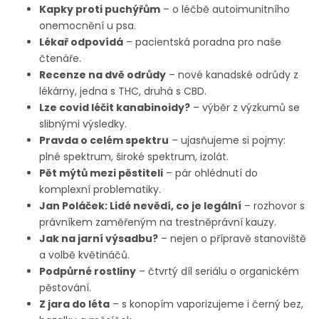
Kapky proti puchýřům
– o léčbě autoimunitního
onemocnění u psa.
Lékař odpovídá
– pacientská poradna pro naše
čtenáře.
Recenze na dvě odrůdy
– nové kanadské odrůdy z
lékárny, jedna s THC, druhá s CBD.
Lze covid léčit kanabinoidy?
– výběr z výzkumů se
slibnými výsledky.
Pravda o celém spektru
– ujasňujeme si pojmy:
plné spektrum, široké spektrum, izolát.
Pět mýtů mezi pěstiteli
– pár ohlédnutí do
komplexní problematiky.
Jan Poláček: Lidé nevědí, co je legální
– rozhovor s
právníkem zaměřeným na trestněprávní kauzy.
Jak na jarní výsadbu?
– nejen o přípravě stanoviště
a volbě květináčů.
Podpůrné rostliny
– čtvrtý díl seriálu o organickém
pěstování.
Z jara do léta
– s konopím vaporizujeme i černý bez,