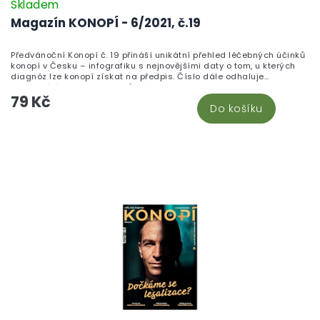
Skladem
Magazín KONOPÍ - 6/2021, č.19
Předvánoční Konopí č. 19 přináší unikátní přehled léčebných účinků
konopí v Česku – infografiku s nejnovějšími daty o tom, u kterých
diagnóz lze konopí získat na předpis. Číslo dále odhaluje
fascinující historii CBD odrůd, představuje farmaceuticky
79 Kč
podloženou výrobu tinktury zvané Zelený drak a otevírá druhý díl
Do košíku
kauzy boje za svobodu projevu sledující případ magazínu
Legalizace. Endokanabinoložka Kristina Ranná vysvětluje, proč je
endokanabinoidní systém klíčem ke zdraví celého organismu, a
pěstitelé se dozví vše o výběru legálních technických odrůd. Pro
vánoční atmosféru přidává redakce vaporizaci zimních koření i
recept na pistáciové košíčky s bílou čokoládou.