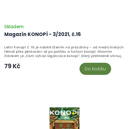
Skladem
Magazín KONOPÍ - 3/2021, č.16
Letní Konopí č. 16 je nabité čtením na prázdniny – od medicínských
témat přes pěstování až po politiku a historii konopí. Hlavním
článkem je „Osm výhod legalizace konopí“, který přehledně shrnuje
zdravotní, ekonomické i společenské přínosy regulace. Důležitým
79 Kč
tématem je také lymská borelióza a možnosti, jak konopí pomáhá
Do košíku
mírnit její symptomy, doplněné o „Domácí kapání“ – text o kapkách
s CBD a CBG. Nechybí medicínský zpravodaj, přehled toho, jak bylo
objeveno CBD, článek o konopných alkaloidech ani report „S
léčebným konopím za hranice“, který řeší rizika cestování s
léčebným konopím. Rozhovor s Ivanem Bartošem se věnuje tomu,
proč je legalizace zároveň ochranou nezletilých, zatímco pěstitelé
dostanou praktické rady k péči o rostliny v letních měsících,
mykorhize i nenápadným letním dobrotám z bylinek. Praktickou
využitelnost článků podpoříš výběrem z naší nabídky konopných
olejů a kombinovaných produktů CBD & CBG v kategorii CBG
kanabigerol, kde najdeš oleje i kapsle s vyváženým poměrem obou
kanabinoidů.