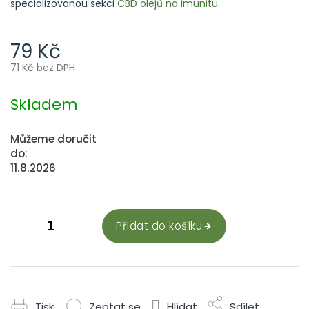
specializovanou sekci
CBD olejů na imunitu
.
79 Kč
71 Kč bez DPH
Měrná
cena:
Skladem
Můžeme doručit
do:
11.8.2026
Přidat do košíku
Tisk
Zeptat se
Hlídat
Sdílet