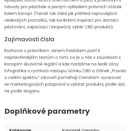
epilepsie, autoimunitní onemocnění u psa) s praktickými
návody pro pěstitele a jasným výkladem právních otázek
kolem konopí. Čtenář tak získá jak přehled nejnovějších
vědeckých poznatků, tak konkrétní inspiraci pro domácí
pěstování, vaporizaci i bezpečný výběr CBD produktů.
Zajímavosti čísla
Rozhovor s právníkem Janem Poláčkem patří k
nejotevřenějším textům o tom, co je u nás v souvislosti s
konopím skutečně legální a kde narážíme na šedé zóny.
Infografika o rychlosti nástupu účinku CBD a článek „Pravda
o celém spektru“ zároveň pomáhají čtenářům vyvarovat
se marketingových polopravd a vybírat produkty podle dat,
ne podle sloganu.
Doplňkové parametry
Kategorie
:
Konopné časopisy