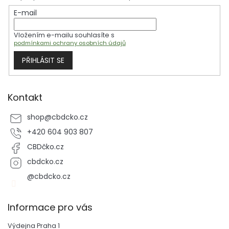
t
E-mail
í
Vložením e-mailu souhlasíte s
podmínkami ochrany osobních údajů
PŘIHLÁSIT SE
Kontakt
shop
@
cbdcko.cz
+420 604 903 807
CBDčko.cz
cbdcko.cz
@cbdcko.cz
Informace pro vás
Výdejna Praha 1