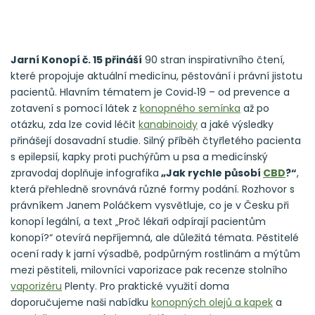
Jarní Konopí č. 15 přináší
90 stran inspirativního čtení,
které propojuje aktuální medicínu, pěstování i právní jistotu
pacientů. Hlavním tématem je Covid‑19 – od prevence a
zotavení s pomocí látek z
konopného semínka
až po
otázku, zda lze covid léčit
kanabinoidy
a jaké výsledky
přinášejí dosavadní studie. Silný příběh čtyřletého pacienta
s epilepsií, kapky proti puchýřům u psa a medicínský
zpravodaj doplňuje infografika
„Jak rychle působí
CBD
?“
,
která přehledně srovnává různé formy podání. Rozhovor s
právníkem Janem Poláčkem vysvětluje, co je v Česku při
konopí legální, a text „Proč lékaři odpírají pacientům
konopí?“ otevírá nepříjemná, ale důležitá témata. Pěstitelé
ocení rady k jarní výsadbě, podpůrným rostlinám a mýtům
mezi pěstiteli, milovníci vaporizace pak recenze stolního
vaporizéru
Plenty. Pro praktické využití doma
doporučujeme naši nabídku
konopných olejů a kapek
a