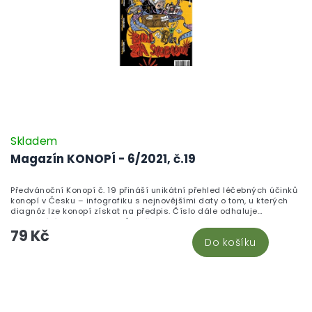
Skladem
Magazín KONOPÍ - 6/2021, č.19
Předvánoční Konopí č. 19 přináší unikátní přehled léčebných účinků
konopí v Česku – infografiku s nejnovějšími daty o tom, u kterých
diagnóz lze konopí získat na předpis. Číslo dále odhaluje
fascinující historii CBD odrůd, představuje farmaceuticky
79 Kč
podloženou výrobu tinktury zvané Zelený drak a otevírá druhý díl
Do košíku
kauzy boje za svobodu projevu sledující případ magazínu
Legalizace. Endokanabinoložka Kristina Ranná vysvětluje, proč je
endokanabinoidní systém klíčem ke zdraví celého organismu, a
pěstitelé se dozví vše o výběru legálních technických odrůd. Pro
vánoční atmosféru přidává redakce vaporizaci zimních koření i
recept na pistáciové košíčky s bílou čokoládou.