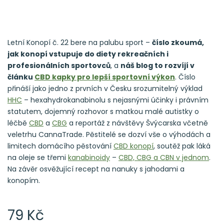
Letní Konopí č. 22 bere na palubu sport –
číslo zkoumá,
jak konopí vstupuje do diety rekreačních i
profesionálních sportovců
, a
náš blog to rozvíjí v
článku
CBD kapky pro lepší sportovní výkon
. Číslo
přináší jako jedno z prvních v Česku srozumitelný výklad
HHC
– hexahydrokanabinolu s nejasnými účinky i právním
statutem, dojemný rozhovor s matkou malé autistky o
léčbě
CBD
a
CBG
a reportáž z návštěvy Švýcarska včetně
veletrhu CannaTrade. Pěstitelé se dozví vše o výhodách a
limitech domácího pěstování
CBD konopí
, soutěž pak láká
na oleje se třemi
kanabinoidy
–
CBD, CBG a CBN v jednom
.
Na závěr osvěžující recept na nanuky s jahodami a
konopím.
79 Kč