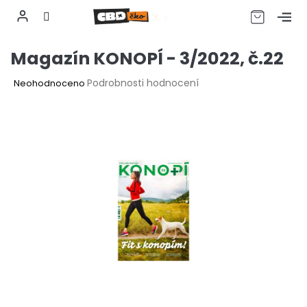
CZK
Přejít
Magazín KONOPÍ - 3/2022, č.22
na
obsah
Průměrné
Podrobnosti hodnocení
Neohodnoceno
hodnocení
produktu
je
0,0
z
5
hvězdiček.