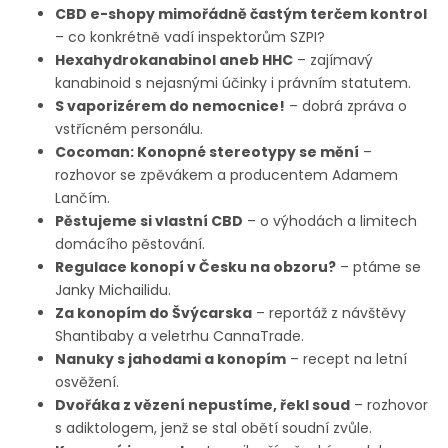
CBD e-shopy mimořádně častým terčem kontrol
– co konkrétně vadí inspektorům SZPI?
Hexahydrokanabinol aneb HHC
– zajímavý
kanabinoid s nejasnými účinky i právním statutem.
S vaporizérem do nemocnice!
– dobrá zpráva o
vstřícném personálu.
Cocoman: Konopné stereotypy se mění
–
rozhovor se zpěvákem a producentem Adamem
Lančím.
Pěstujeme si vlastní CBD
– o výhodách a limitech
domácího pěstování.
Regulace konopí v Česku na obzoru?
– ptáme se
Janky Michailidu.
Za konopím do Švýcarska
– reportáž z návštěvy
Shantibaby a veletrhu CannaTrade.
Nanuky s jahodami a konopím
– recept na letní
osvěžení.
Dvořáka z vězení nepustíme, řekl soud
– rozhovor
s adiktologem, jenž se stal obětí soudní zvůle.