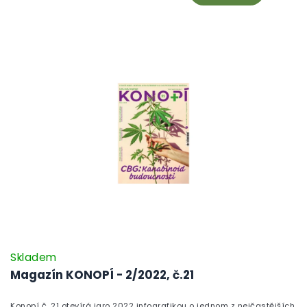
CBD skutečně všelékem. Legislativní téma zastupuje rozhovor s
Petrem Polanským, jedním z autorů konopné novely, a pěstitelé
ocení texty o samonakvétacích odrůdách i o chytrých závlahových
systémech. Vaporizační nadšenci se dočkají recenze Flowermate
Slick a exkluzivního rozhovoru s majitelem značky Storz & Bickel.
Skladem
Magazín KONOPÍ - 2/2022, č.21
Konopí č. 21 otevírá jaro 2022 infografikou o jednom z nejčastějších