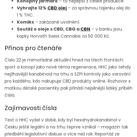
Konopný jarmark
– to nejlepší z české produkce.
Vyhrajte 12%
CBD olej
– za správnou tajenku olej do
1 % THC.
Komiks
– zakázané uvolnění.
Soutěž o oleje s CBD, CBG a
CBN
– v banku jsou
kapky Horvath Swiss Cannabis za 50 000 Kč.
Přínos pro čtenáře
Číslo 22 je mimořádně aktuální hned na třech frontách:
sport a konopí jako nové téma regenerace, HHC jako tehdy
nejžhavější kanabinoid na trhu a SZPI kontroly jako varování
pro každého, kdo nakupuje CBD produkty online. Rozhovor s
matkou dětské pacientky pak přináší nejsilnější lidský příběh
čísla.
Zajímavosti čísla
Text o HHC vyšel v době, kdy byl hexahydrokanabinol v
Česku ještě legální a na trhu teprve vznikal – magazín tak
předběhl legislativní diskusi o více než rok. Reportáž ze