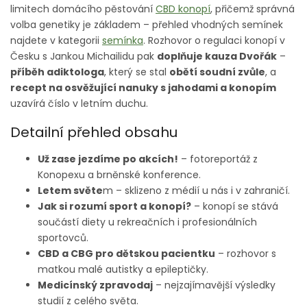
limitech domácího pěstování
CBD konopí
, přičemž správná
volba genetiky je základem – přehled vhodných semínek
najdete v kategorii
semínka
. Rozhovor o regulaci konopí v
Česku s Jankou Michailidu pak
doplňuje kauza Dvořák
–
příběh adiktologa
, který se stal
obětí soudní zvůle
, a
recept na osvěžující nanuky s jahodami a konopím
uzavírá číslo v letním duchu.
Detailní přehled obsahu
Už zase jezdíme po akcích!
– fotoreportáž z
Konopexu a brněnské konference.
Letem světe
m – sklizeno z médií u nás i v zahraničí.
Jak si rozumí sport a konopí?
– konopí se stává
součástí diety u rekreačních i profesionálních
sportovců.
CBD a CBG pro dětskou pacientku
– rozhovor s
matkou malé autistky a epileptičky.
Medicínský zpravodaj
– nejzajímavější výsledky
studií z celého světa.