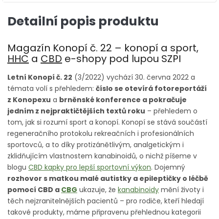
Detailní popis produktu
Magazín Konopí č. 22 – konopí a sport,
HHC
a
CBD
e-shopy pod lupou SZPI
Letní Konopí č. 22
(3/2022) vychází 30. června 2022 a
témata volí s přehledem:
číslo se otevírá fotoreportáží
z Konopexu
a
brněnské konference a pokračuje
jedním z nejpraktičtějších textů roku
– přehledem o
tom, jak si rozumí sport a konopí. Konopí se stává součástí
regeneračního protokolu rekreačních i profesionálních
sportovců, a to díky protizánětlivým, analgetickým i
zklidňujícím vlastnostem kanabinoidů, o nichž píšeme v
blogu
CBD kapky pro lepší sportovní výkon
. Dojemný
rozhovor s matkou malé autistky a epileptičky o léčbě
pomocí CBD a
CBG
ukazuje, že
kanabinoidy
mění životy i
těch nejzranitelnějších pacientů – pro rodiče, kteří hledají
takové produkty, máme připravenu přehlednou kategorii