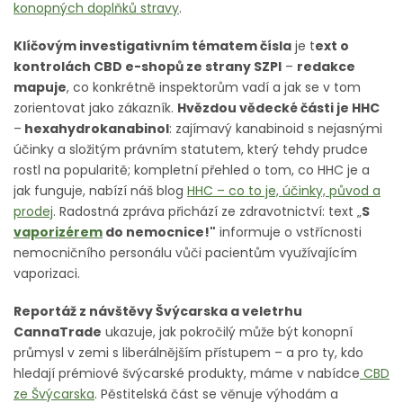
konopných doplňků stravy
.
Klíčovým investigativním tématem čísla
je t
ext o
kontrolách CBD e-shopů ze strany SZPI
–
redakce
mapuje
, co konkrétně inspektorům vadí a jak se v tom
zorientovat jako zákazník.
Hvězdou vědecké části je HHC
–
hexahydrokanabinol
: zajímavý kanabinoid s nejasnými
účinky a složitým právním statutem, který tehdy prudce
rostl na popularitě; kompletní přehled o tom, co HHC je a
jak funguje, nabízí náš blog
HHC – co to je, účinky, původ a
prodej
. Radostná zpráva přichází ze zdravotnictví: text „
S
vaporizérem
do nemocnice!"
informuje o vstřícnosti
nemocničního personálu vůči pacientům využívajícím
vaporizaci.
Reportáž z návštěvy Švýcarska a veletrhu
CannaTrade
ukazuje, jak pokročilý může být konopní
průmysl v zemi s liberálnějším přístupem – a pro ty, kdo
hledají prémiové švýcarské produkty, máme v nabídce
CBD
ze Švýcarska
. Pěstitelská část se věnuje výhodám a