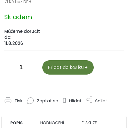
71 Kč bez DPH
Měrná
cena:
Skladem
Můžeme doručit
do:
11.8.2026
Přidat do košíku
Tisk
Zeptat se
Hlídat
Sdílet
POPIS
HODNOCENÍ
DISKUZE