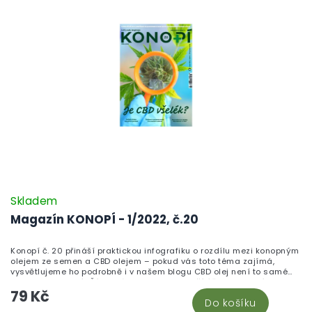
Skladem
Magazín KONOPÍ - 1/2022, č.20
Konopí č. 20 přináší praktickou infografiku o rozdílu mezi konopným
olejem ze semen a CBD olejem – pokud vás toto téma zajímá,
vysvětlujeme ho podrobně i v našem blogu CBD olej není to samé
jako olej konopný. Číslo dále mapuje vedlejší účinky konopí od
79 Kč
euforie až po paranoii, přináší dojemný příběh veterána, který s
Do košíku
pomocí konopí zvládá chronickou bolest, a otevírá otázku, zda je