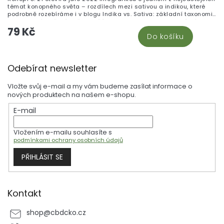
témat konopného světa – rozdílech mezi sativou a indikou, které
podrobně rozebíráme i v blogu Indika vs. Sativa: základní taxonomie
a chemické složení. Hvězdou čísla je CBG – kanabinoid blízké
79 Kč
budoucnosti, jehož léčebný potenciál, receptory a mechanismus
Do košíku
účinku jsou popsány lépe než kdekoli jinde; vše o CBG produktech
najdete v naší kategorii CBG – kanabigerol. Pěstitelé ocení přehled
7 nejčastějších chyb při péči o legální rostliny a text o tvarování
Z
konopí, recenzenti kapitolu o vaporizéru Crafty+ V2 a milovníci
Odebírat newsletter
historie unikátní studii o konopí v meziválečném Československu.
á
p
Vložte svůj e-mail a my vám budeme zasílat informace o
a
nových produktech na našem e-shopu.
t
E-mail
í
Vložením e-mailu souhlasíte s
podmínkami ochrany osobních údajů
PŘIHLÁSIT SE
Kontakt
shop
@
cbdcko.cz