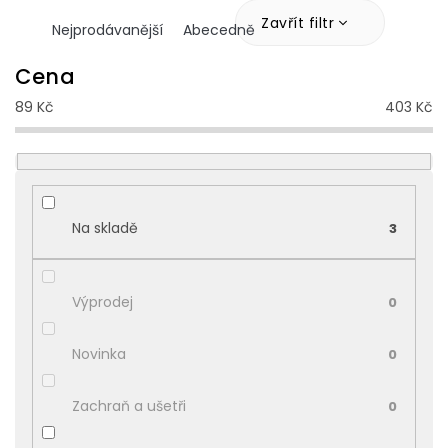
a
z
Zavřít filtr
Nejprodávanější
Abecedně
e
n
Cena
í
89
Kč
403
Kč
p
r
o
d
u
k
Na skladě
3
t
ů
Výprodej
0
Novinka
0
Zachraň a ušetři
0