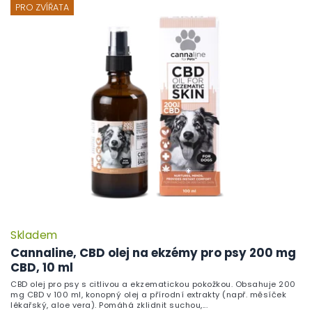
ý
PRO ZVÍŘATA
p
i
s
p
r
o
d
u
k
t
ů
Skladem
Cannaline, CBD olej na ekzémy pro psy 200 mg
CBD, 10 ml
CBD olej pro psy s citlivou a ekzematickou pokožkou. Obsahuje 200
mg CBD v 100 ml, konopný olej a přírodní extrakty (např. měsíček
lékařský, aloe vera). Pomáhá zklidnit suchou,...