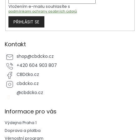
r
Vložením e-mailu souhlasíte s
v
podmínkami ochrany osobních údajů
k
y
PŘIHLÁSIT SE
v
ý
p
i
Kontakt
s
u
shop
@
cbdcko.cz
+420 604 903 807
CBDčko.cz
cbdcko.cz
@cbdcko.cz
Informace pro vás
Výdejna Praha 1
Doprava a platba
Věrnostní program