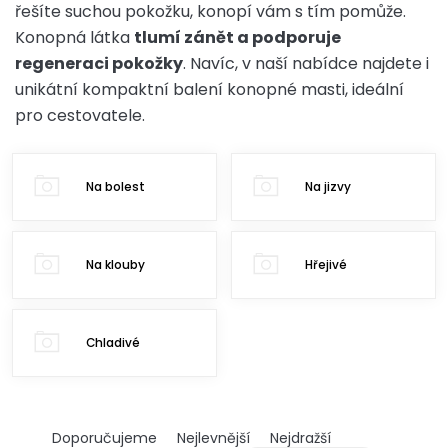
řešíte suchou pokožku, konopí vám s tím pomůže.
Konopná látka
tlumí zánět a podporuje
regeneraci pokožky
. Navíc, v naší nabídce najdete i
unikátní kompaktní balení konopné masti, ideální
pro cestovatele.
Na bolest
Na jizvy
Na klouby
Hřejivé
Chladivé
Ř
Doporučujeme
Nejlevnější
Nejdražší