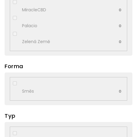
MiracleCBD
0
Palacio
0
Zelená Země
0
Forma
Směs
0
Typ