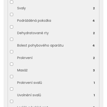
Svaly
2
Podrážděná pokožka
4
Dehydratované rty
2
Bolest pohybového aparátu
4
Prokrvení
2
Masáž
3
Prokrvení svalů
1
Uvolnění svalů
1