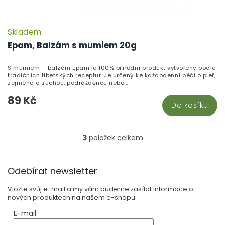
Skladem
Epam, Balzám s mumiem 20g
S mumiem – balzám Epam je 100% přírodní produkt vytvořený podle
tradičních tibetských receptur. Je určený ke každodenní péči o pleť,
zejména o suchou, podrážděnou nebo...
89 Kč
Do košíku
3
položek celkem
O
v
l
Z
á
Odebírat newsletter
á
d
p
a
Vložte svůj e-mail a my vám budeme zasílat informace o
a
c
nových produktech na našem e-shopu.
t
í
E-mail
í
p