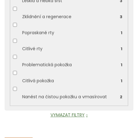
Lesklá a hebká srst
3
Zklidnění a regenerace
3
Popraskané rty
1
Citlivé rty
1
Problematická pokožka
1
Citlivá pokožka
1
Nanést na čistou pokožku a vmasírovat
2
VYMAZAT FILTRY
V