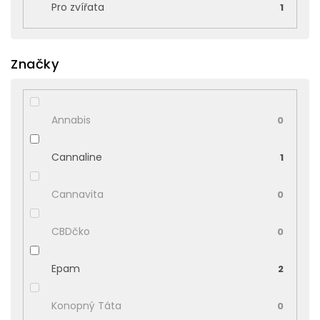
Pro zvířata
1
Značky
Annabis
0
Cannaline
1
Cannavita
0
CBDčko
0
Epam
2
Konopný Táta
0