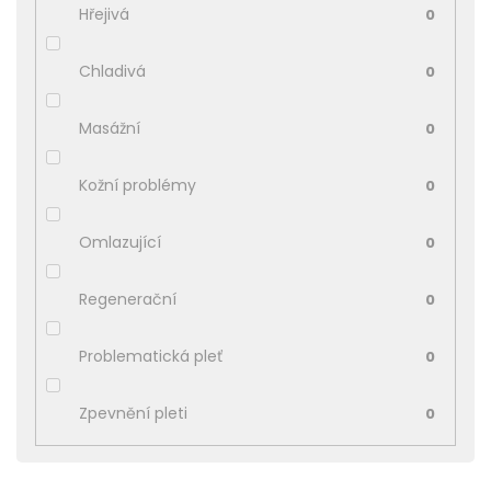
Hřejivá
0
Chladivá
0
Masážní
0
Kožní problémy
0
Omlazující
0
Regenerační
0
Problematická pleť
0
Zpevnění pleti
0