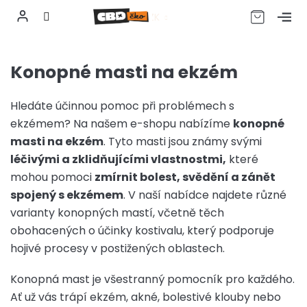
CZK
Přejít
na
Konopné masti na ekzém
obsah
Hledáte účinnou pomoc při problémech s
ekzémem? Na našem e-shopu nabízíme
konopné
masti na ekzém
. Tyto masti jsou známy svými
léčivými a zklidňujícími vlastnostmi,
které
mohou pomoci
zmírnit bolest, svědění a zánět
spojený s ekzémem
. V naší nabídce najdete různé
varianty konopných mastí, včetně těch
obohacených o účinky kostivalu, který podporuje
hojivé procesy v postižených oblastech.
Konopná mast je všestranný pomocník pro každého.
Ať už vás trápí ekzém, akné, bolestivé klouby nebo