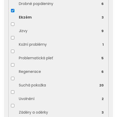
Drobné popáleniny
6
Ekzém
3
Jizvy
9
Kožní problémy
1
Problematická pleť
5
Regenerace
6
Suchá pokožka
20
Uvolnění
2
Záděry a oděrky
3