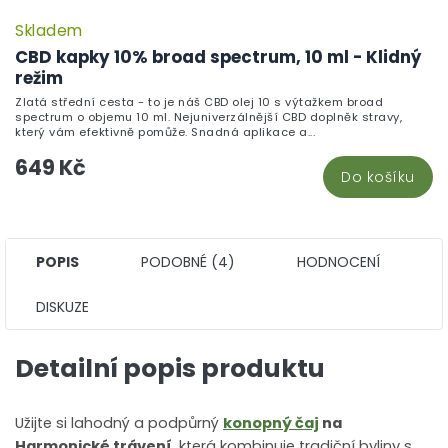
Skladem
CBD kapky 10% broad spectrum, 10 ml - Klidný
režim
Zlatá střední cesta - to je náš CBD olej 10 s výtažkem broad
spectrum o objemu 10 ml. Nejuniverzálnější CBD doplněk stravy,
který vám efektivně pomůže. Snadná aplikace a...
649 Kč
Do košíku
POPIS
PODOBNÉ (4)
HODNOCENÍ
DISKUZE
Detailní popis produktu
Užijte si lahodný a podpůrný
konopný čaj
na
Harmonické trávení
, která kombinuje tradiční byliny s