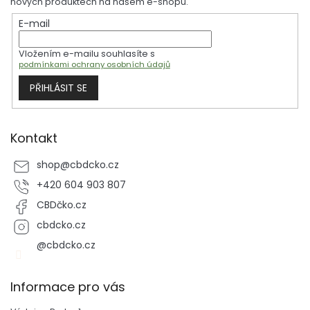
nových produktech na našem e-shopu.
t
E-mail
í
Vložením e-mailu souhlasíte s
podmínkami ochrany osobních údajů
PŘIHLÁSIT SE
Kontakt
shop
@
cbdcko.cz
+420 604 903 807
CBDčko.cz
cbdcko.cz
@cbdcko.cz
Informace pro vás