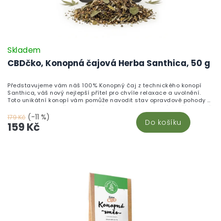
Skladem
CBDčko, Konopná čajová Herba Santhica, 50 g
Představujeme vám náš 100% Konopný čaj z technického konopí
Santhica, váš nový nejlepší přítel pro chvíle relaxace a uvolnění.
Toto unikátní konopí vám pomůže navodit stav opravdové pohody a
zbavit se stresu. Vše je čistě přírodní a bez chemických přísad, což
zaručuje tu nejlepší kvalitu pro vaše tělo i mysl. Vyberte si tento čaj
(-11 %)
179 Kč
Do košíku
a zažijte dokonalou harmonii a klid v každém šálku!
159 Kč