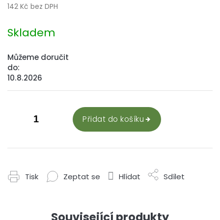
142 Kč bez DPH
Měrná
cena:
Skladem
Můžeme doručit
do:
10.8.2026
Přidat do košíku
Tisk
Zeptat se
Hlídat
Sdílet
Související produkty