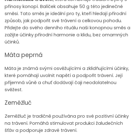
přínosy konopí. Balíček obsahuje 50 g této jedinečné
směsi. Tato směs je ideální pro ty, kteří hledají přírodní
způsob, jak podpořit své trávení a celkovou pohodu.
Přidejte do svého denního rituálu naši konopnou směs a
zažijte účinky přírodní harmonie a klidu, bez omamných
účinků.
Máta peprná
Máta je známá svými osvěžujícími a zklidňujícími účinky,
které pomáhají uvolnit napětí a podpořit trávení. Její
příjemná vůně a chuť dodávají čaji neodolatelnou
svěžest.
Zeměžluč
Zeměžluč je tradičně používána pro své pozitivní účinky
na trávení. Pomáhá stimulovat produkci žaludečních
šťáv a podporuje zdravé trávení.