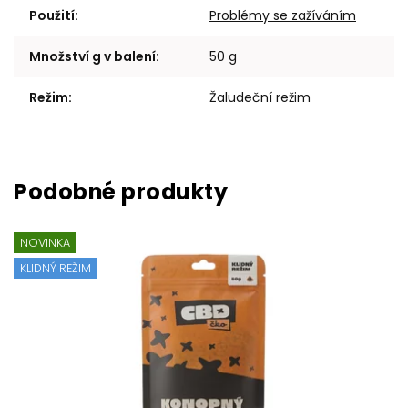
Použití
:
Problémy se zažíváním
Množství g v balení
:
50 g
Režim
:
Žaludeční režim
NOVINKA
KLIDNÝ REŽIM