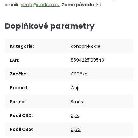
emailu
shop@cbdcko.cz
.
Země původu:
EU
Doplňkové parametry
Kategorie
:
Konopné čaje
EAN
:
8594225100543
Značka
:
CBDčko
Produkt
:
Čaj
Forma
:
Směs
Podíl CBD
:
0,1%
Podíl CBG
:
0,6%