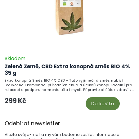
Skladem
Zelená Země, CBD Extra konopná směs BIO 4%
35 g
Extra konopná Směs BIO 4% CBD - Tato vyjímečná směs nabízí
jedinečnou kombinaci přírodních chutí a účinků konopí. Ideální pro
relaxaci a podporu harmonie těla i mysli. Připravte si šálek zdraví z
kvalitních surovin, který ocení každý milovník čajů.
299 Kč
Do košíku
Z
Odebírat newsletter
á
p
Vložte svůj e-mail a my vám budeme zasílat informace o
a