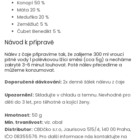
Konopí 50 %
Máta 20 %
Meduňka 20 %
Zeměžluč 5 %
Čubet Benedikt 5 %
Návod k přípravě
Nálev z čaje připravíme tak, že zalijeme 300 ml vroucí
pitné vody 1 polévkovou lžíci směsi (cca 5g) a necháme
zakryté 3-6 minut louhovat. Poté nálev přecedíme a
můžeme konzumovat.
Doporučené dávkování:
2x denně šálek nálevu z čaje
Upozornění:
Skladujte v chladu a temnu. Nevhodné pro
děti do 3 let, pro těhotné a kojící ženy.
Hmotnost:
50 g
Min. trvanlivost:
viz. obal
Distributor:
CBDčko s.r.o, Jaurisova 515/4, 140 00 Praha,
IČO 08355576. Pro další informace nás kontaktujte na