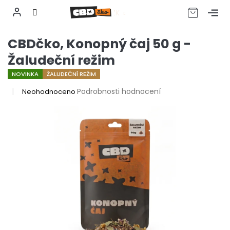
CZK
Přejít
CBDčko, Konopný čaj 50 g -
na
obsah
Žaludeční režim
NOVINKA
ŽALUDEČNÍ REŽIM
Průměrné
Podrobnosti hodnocení
Neohodnoceno
hodnocení
produktu
je
0,0
z
5
hvězdiček.