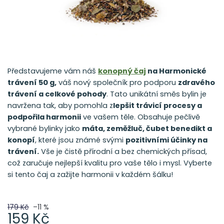
Představujeme vám náš
konopný čaj
na Harmonické
trávení 50 g,
váš nový společník pro podporu
zdravého
trávení a celkové pohody
. Tato unikátní směs bylin je
navržena tak, aby pomohla z
lepšit trávicí procesy a
podpořila harmonii
ve vašem těle. Obsahuje pečlivě
vybrané bylinky jako
máta, zeměžluč, čubet benedikt a
konopí
, které jsou známé svými
pozitivními účinky na
trávení.
Vše je čistě přírodní a bez chemických přísad,
což zaručuje nejlepší kvalitu pro vaše tělo i mysl. Vyberte
si tento čaj a zažijte harmonii v každém šálku!
179 Kč
–11 %
159 Kč