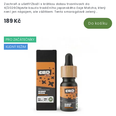
Zachraň a ušetři!Zboží s krátkou dobou trvanlivosti do
4/2026Objevte kouzlo tradičního japonského čaje Matcha, který
není jen nápojem, ale zážitkem. Tento smaragdově zelený...
189 Kč
Do košíku
PRO ZAČÁTEČNÍKY
KLIDNÝ REŽIM