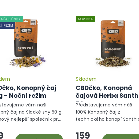
ZAČÁTEČNÍKY
NOVINKA
Í REŽIM
adem
Skladem
čko, Konopný čaj
CBDčko, Konopná
g - Noční režim
čajová Herba Santh
50 g
stavujeme vám naši
Představujeme vám náš
pný čaj na Sladké sny 50 g,
100% Konopný čaj z
nový nejlepší společník pro
technického konopí Santhi
é noci a kvalitní spánek.
váš nový nejlepší přítel pro
9
159
 unikátní směs bylin je
chvíle relaxace a uvolnění.