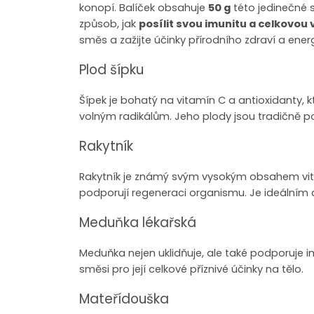
konopí. Balíček obsahuje
50 g
této jedinečné sm
způsob, jak
posílit svou imunitu a celkovou v
směs a zažijte účinky přírodního zdraví a ene
Plod šípku
Šípek je bohatý na vitamín C a antioxidanty, k
volným radikálům. Jeho plody jsou tradičně po
Rakytník
Rakytník je známý svým vysokým obsahem vitamí
podporují regeneraci organismu. Je ideálním d
Meduňka lékařská
Meduňka nejen uklidňuje, ale také podporuje i
směsi pro její celkové příznivé účinky na tělo.
Mateřídouška