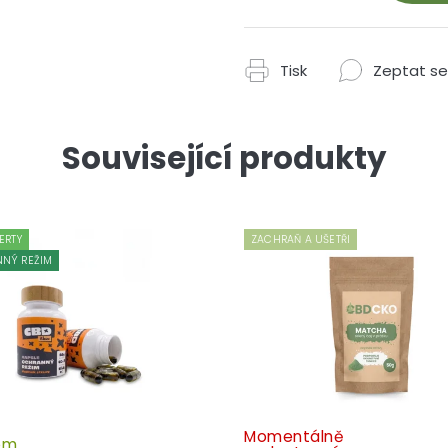
Tisk
Zeptat se
Související produkty
ERTY
ZACHRAŇ A UŠETŘI
NÝ REŽIM
Momentálně
em