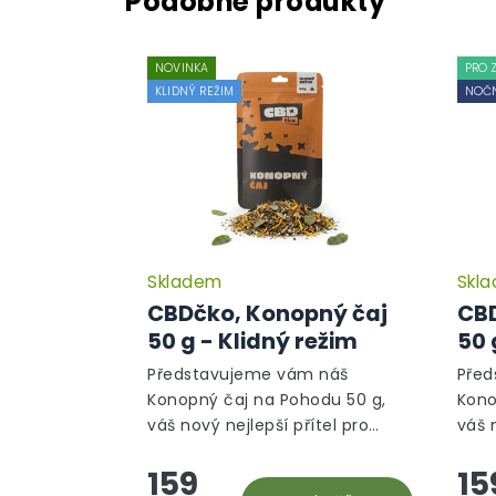
NOVINKA
PRO 
KLIDNÝ REŽIM
NOČN
Skladem
Skl
CBDčko, Konopný čaj
CBD
50 g - Klidný režim
50 
Představujeme vám náš
Před
Konopný čaj na Pohodu 50 g,
Kono
váš nový nejlepší přítel pro
váš 
chvíle relaxace a uvolnění. Tato
klidn
159
15
unikátní směs bylin vám
Tato