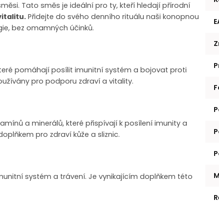
ěsi. Tato směs je ideální pro ty, kteří hledají přírodní
italitu.
Přidejte do svého denního rituálu naši konopnou
E
rgie, bez omamných účinků.
Z
P
teré pomáhají posílit imunitní systém a bojovat proti
užívány pro podporu zdraví a vitality.
F
P
nů a minerálů, které přispívají k posílení imunity a
P
oplňkem pro zdraví kůže a sliznic.
P
M
munitní systém a trávení. Je vynikajícím doplňkem této
R