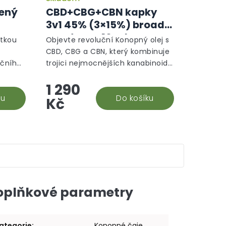
lený
CBD+CBG+CBN kapky
3v1 45% (3×15%) broad
spectrum, 10 ml -
átkou
Objevte revoluční Konopný olej s
Ochranný režim
CBD, CBG a CBN, který kombinuje
ičního
trojici nejmocnějších kanabinoidů
terý
pro maximální efekt. CBD, neboli
1 290
tkem.
kanabidiol, je známé pro své
.
ku
protizánětlivé a...
Do košíku
Kč
oplňkové parametry
ategorie
:
Konopné čaje