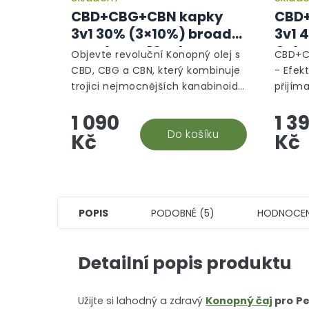
CBD+CBG+CBN kapky
CBD+
3v1 30% (3×10%) broad
3v1 
spectrum, 10 ml -
Ochr
Objevte revoluční Konopný olej s
CBD+CB
Ochranný režim
CBD, CBG a CBN, který kombinuje
- Efekt
trojici nejmocnějších kanabinoidů
přijím
pro maximální efekt. CBD, neboli
kanabi
1 090
1 3
kanabidiol, je známé pro své
obsahu
protizánětlivé a...
Do košíku
CBG a 
Kč
Kč
POPIS
PODOBNÉ (5)
HODNOCEN
Detailní popis produktu
Užijte si lahodný a zdravý
Konopný čaj
pro
Pe