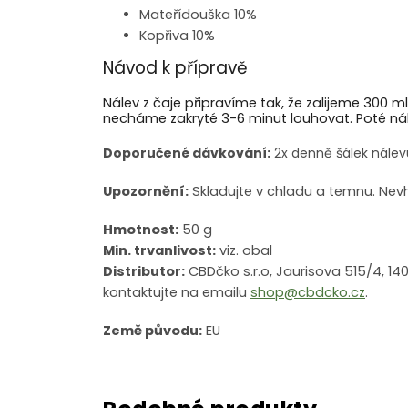
Mateřídouška 10%
Kopřiva 10%
Návod k přípravě
Nálev z čaje připravíme tak, že zalijeme 300 m
necháme zakryté 3-6 minut louhovat. Poté 
Doporučené dávkování:
2x denně šálek nálev
Upozornění:
Skladujte v chladu a temnu. Nevho
Hmotnost:
50 g
Min. trvanlivost:
viz. obal
Distributor:
CBDčko s.r.o, Jaurisova 515/4, 14
kontaktujte na emailu
shop@cbdcko.cz
.
Země původu:
EU