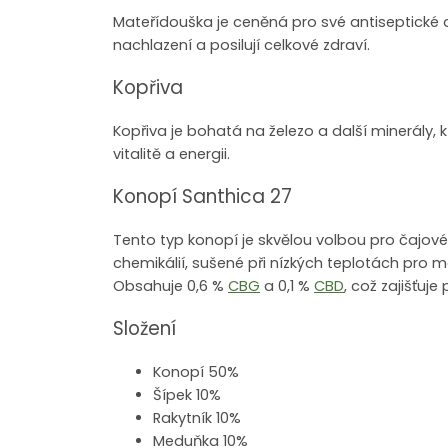
Mateřídouška je ceněná pro své antiseptické a 
nachlazení a posilují celkové zdraví.
Kopřiva
Kopřiva je bohatá na železo a další minerály, kt
vitalitě a energii.
Konopí Santhica 27
Tento typ konopí je skvělou volbou pro čajov
chemikálií, sušené při nízkých teplotách pro 
Obsahuje 0,6 %
CBG
a 0,1 %
CBD
, což zajišťuje
Složení
Konopí 50%
Šípek 10%
Rakytník 10%
Meduňka 10%