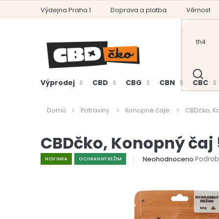
Přejít
Výdejna Praha 1
Doprava a platba
Věrnostní
na
obsah
HLEDAT
Výprodej
CBD
CBG
CBN
CBC
Domů
Potraviny
Konopné čaje
CBDčko, K
CBDčko, Konopný čaj 
Průměrné
Podrob
Neohodnoceno
NOVINKA
OCHRANNÝ REŽIM
hodnocení
produktu
je
0,0
z
5