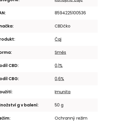
AN
:
8594225100536
načka
:
CBDčko
rodukt
:
Čaj
orma
:
Směs
odíl CBD
:
0,1%
odíl CBG
:
0,6%
oužití
:
Imunita
nožství g v balení
:
50 g
ežim
:
Ochranný režim