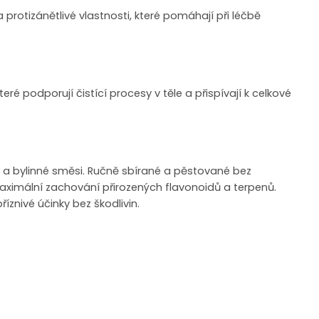
protizánětlivé vlastnosti, které pomáhají při léčbě
eré podporují čistící procesy v těle a přispívají k celkové
é a bylinné směsi. Ručně sbírané a pěstované bez
maximální zachování přirozených flavonoidů a terpenů.
 příznivé účinky bez škodlivin.