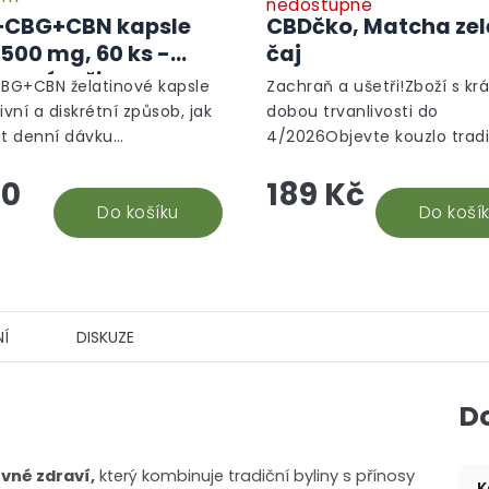
nedostupné
CBG+CBN kapsle
CBDčko, Matcha ze
4500 mg, 60 ks -
čaj
anný režim
G+CBN želatinové kapsle
Zachraň a ušetři!Zboží s kr
ivní a diskrétní způsob, jak
dobou trvanlivosti do
at denní dávku
4/2026Objevte kouzlo trad
noidů - Toto balení
japonského čaje Matcha, k
90
189 Kč
je 1500 mg CBD, 1500 mg
není jen nápojem, ale záži
1500 mg...
Do košíku
Tento smaragdově zelený..
Do koší
Í
DISKUZE
D
vné zdraví,
který kombinuje tradiční byliny s přínosy
K