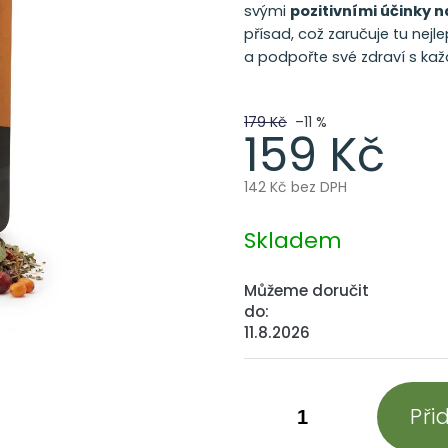
svými
pozitivními účinky n
přísad, což zaručuje tu nejle
a podpořte své zdraví s ka
179 Kč
–11 %
159 Kč
142 Kč bez DPH
Měrná
cena:
Skladem
Můžeme doručit
do:
11.8.2026
Při