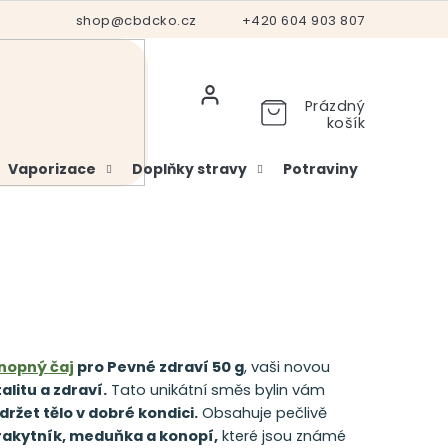
Hodnocení obchodu
shop@cbdcko.cz
Vrácení a reklamace
+420 604 903 807
Ověření věku
Prázdný
košík
Vaporizace
Doplňky stravy
Potraviny
Kosme
nopný čaj
pro Pevné zdraví 50 g
, vaši novou
talitu a zdraví.
Tato unikátní směs bylin vám
držet tělo v dobré kondici.
Obsahuje pečlivě
 rakytník, meduňka a konopí,
které jsou známé