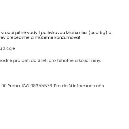
l vroucí pitné vody 1 polévkovou lžíci směsi (cca 5g) a
nálev přecedíme a můžeme konzumovat.
u z čaje
dné pro děti do 3 let, pro těhotné a kojící ženy.
0 00 Praha, IČO 08355576. Pro další informace nás