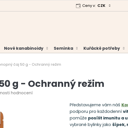
Ceny v:
CZK
 program
Garance vrácení peněz
Analýzy a certifikáty
Nové kanabinoidy
Semínka
Kuřácké potřeby
onopný čaj 50 g - Ochranný režim
50 g - Ochranný režim
nosti hodnocení
Představujeme vám náš
Ko
podporu pro každodenní
vi
pomůže
posílit imunitu a u
vybrané bylinky jako
šípek,