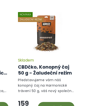
NOVINKA
ŽALUDEČNÍ REŽIM
Skladem
CBDčko, Konopný čaj
ica,
50 g - Žaludeční režim
Představujeme vám náš
konopný čaj na Harmonické
ca,
trávení 50 g, váš nový společník
pro podporu zdravého trávení a
159
 Toto
celkové pohody. Tato unikátní