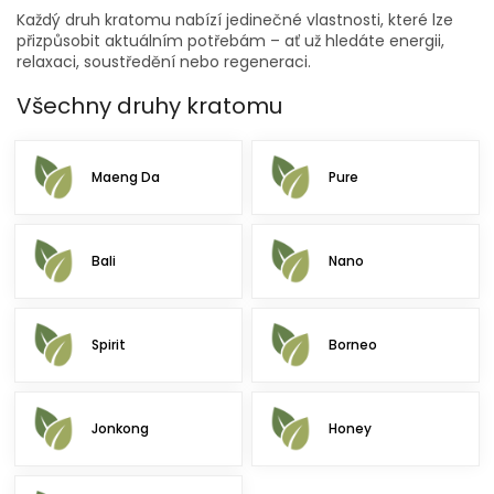
Každý druh kratomu nabízí jedinečné vlastnosti, které lze
přizpůsobit aktuálním potřebám – ať už hledáte energii,
relaxaci, soustředění nebo regeneraci.
Všechny druhy kratomu
Maeng Da
Pure
Bali
Nano
Spirit
Borneo
Jonkong
Honey