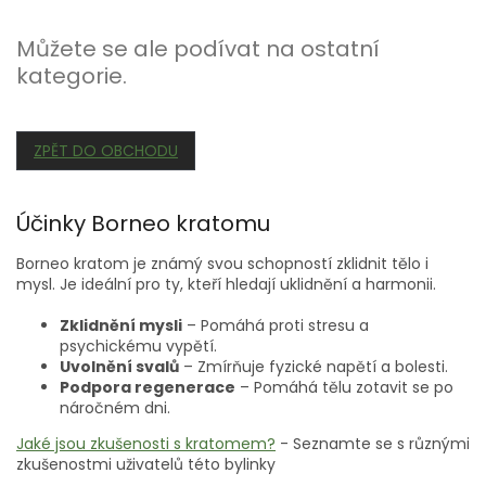
Můžete se ale podívat na ostatní
kategorie.
ZPĚT DO OBCHODU
Účinky Borneo kratomu
Borneo kratom je známý svou schopností zklidnit tělo i
mysl. Je ideální pro ty, kteří hledají uklidnění a harmonii.
Zklidnění mysli
– Pomáhá proti stresu a
psychickému vypětí.
Uvolnění svalů
– Zmírňuje fyzické napětí a bolesti.
Podpora regenerace
– Pomáhá tělu zotavit se po
náročném dni.
Jaké jsou zkušenosti s kratomem?
- Seznamte se s různými
zkušenostmi uživatelů této bylinky