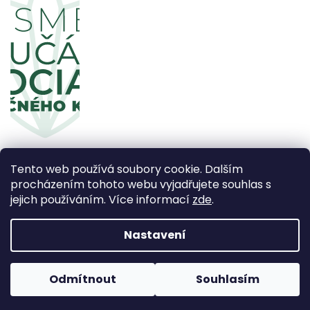
Tento web používá soubory cookie. Dalším
procházením tohoto webu vyjadřujete souhlas s
jejich používáním. Více informací
zde
.
Copyright 2026
CBDčko
. Všechna práva vyhrazena.
Upravit nastavení cookies
Nastavení
Vytvořil Shoptet Premium
Odmítnout
Souhlasím
Používáme
ověření věku Adulto
Grafický návrh vytvořil a
nakódoval
Shoptak.cz