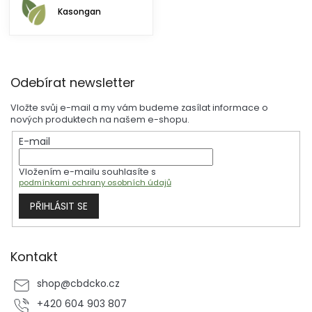
Kasongan
Z
Odebírat newsletter
á
p
Vložte svůj e-mail a my vám budeme zasílat informace o
a
nových produktech na našem e-shopu.
t
E-mail
í
Vložením e-mailu souhlasíte s
podmínkami ochrany osobních údajů
PŘIHLÁSIT SE
Kontakt
shop
@
cbdcko.cz
+420 604 903 807