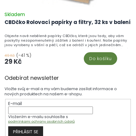
Skladem
CBDčko Rolovací papírky a filtry, 32 ks v balení
Objevte nové nebělené papírky CBDčko, které jsou tady, aby vám
poskytly nezapomenutelný zážitek z balení i kouření. Naše papírky
jsou vyrobeny s vášní a péčí, což se odráží v jejich jedinečném
designu firmy CBDčko. Jejich přírodní složení zajišťuje lepší hoření a
snadné balení, a to z nich dělá ideální volbu pro každého milovníka
(-41 %)
49 Kč
Do košíku
balení. Papírky CBDčko nejsou jen obyčejné papírky - jsou
29 Kč
prostředkem, jak vyjádřit naši lásku ke konopí a CBD. Vyberte si
naše papírky a zažijte ten rozdíl, který vám ostatní papírky prostě
Z
nemohou nabídnout.
Odebírat newsletter
á
p
Vložte svůj e-mail a my vám budeme zasílat informace o
a
nových produktech na našem e-shopu.
t
E-mail
í
Vložením e-mailu souhlasíte s
podmínkami ochrany osobních údajů
PŘIHLÁSIT SE