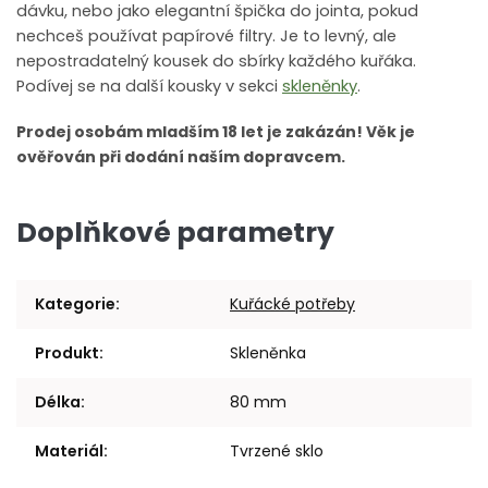
dávku, nebo jako elegantní špička do jointa, pokud
nechceš používat papírové filtry. Je to levný, ale
nepostradatelný kousek do sbírky každého kuřáka.
Podívej se na další kousky v sekci
skleněnky
.
Prodej osobám mladším 18 let je zakázán! Věk je
ověřován při dodání naším dopravcem.
Doplňkové parametry
Kategorie
:
Kuřácké potřeby
Produkt
:
Skleněnka
Délka
:
80 mm
Materiál
:
Tvrzené sklo