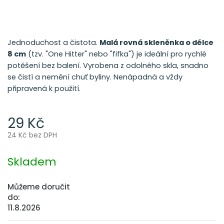
Jednoduchost a čistota.
Malá rovná skleněnka o délce
8 cm
(tzv. "One Hitter" nebo "fifka") je ideální pro rychlé
potěšení bez balení. Vyrobena z odolného skla, snadno
se čistí a nemění chuť byliny. Nenápadná a vždy
připravená k použití.
29 Kč
24 Kč bez DPH
Měrná
cena:
Skladem
Můžeme doručit
do:
11.8.2026