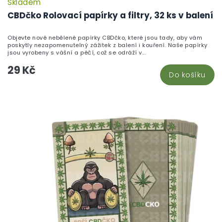
Skladem
P
h
CBDčko Rolovací papírky a filtry, 32 ks v balení
pr
je
Objevte nové nebělené papírky CBDčko, které jsou tady, aby vám
5,
poskytly nezapomenutelný zážitek z balení i kouření. Naše papírky
z
jsou vyrobeny s vášní a péčí, což se odráží v...
5
29 Kč
hv
Do košíku