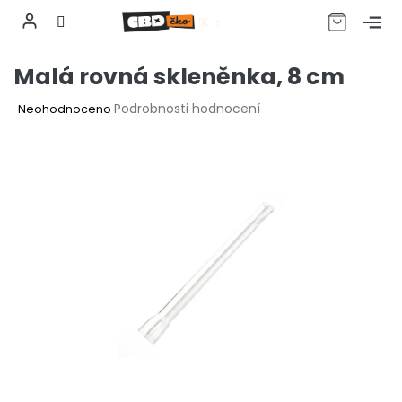
CZK
Přejít
Malá rovná skleněnka, 8 cm
na
obsah
Průměrné
Podrobnosti hodnocení
Neohodnoceno
hodnocení
produktu
je
0,0
z
5
hvězdiček.