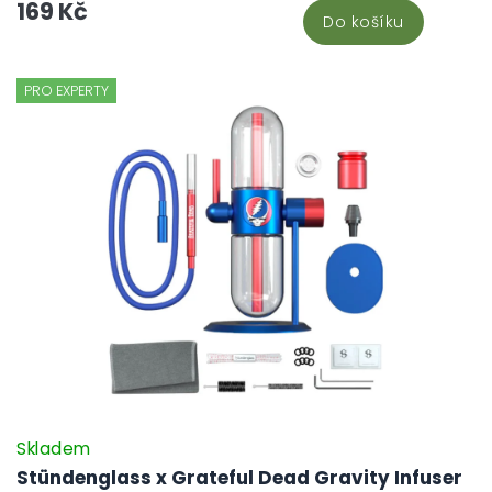
169 Kč
kuřácký prožitek.
Do košíku
PRO EXPERTY
Skladem
Stündenglass x Grateful Dead Gravity Infuser