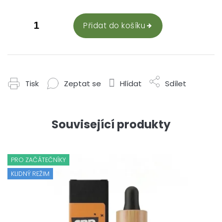
Přidat do košíku
Tisk
Zeptat se
Hlídat
Sdílet
Související produkty
PRO ZAČÁTEČNÍKY
KLIDNÝ REŽIM