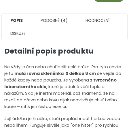
POPIS
PODOBNÉ (4)
HODNOCENÍ
DISKUZE
Detailní popis produktu
Ne vždy je čas nebo chuť balit celé brčko. Pro tyto chvíle
je tu
malá rovná skleněnka
.
S délkou 8 cm
se vejde do
každé kapsy nebo pouzdra. Je vyrobena
z tvrzeného
laboratorního skla
, které je odolné vůči teplu a
nárazům. Sklo je inertní materiál, což znamená, že na
rozdíl od dřeva nebo kovu nijak neovlivňuje chuť tvého
kouře – cítíš jen čistou esenci.
Její údržba je hračka, stačí propláchnout horkou vodou
nebo lihem. Funguje skvěle jako "one hitter" pro rychlou