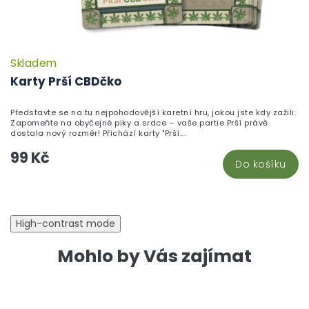
Skladem
P
h
Karty Prší CBDčko
pr
je
Představte se na tu nejpohodovější karetní hru, jakou jste kdy zažili.
5,
Zapomeňte na obyčejné piky a srdce – vaše partie Prší právě
z
dostala nový rozměr! Přichází karty "Prší...
5
99 Kč
hv
Do košíku
High-contrast mode
Mohlo by Vás zajímat