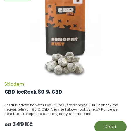
Skladem
P
h
CBD IceRock 80 % CBD
pr
je
Jestli hledáte největší kvalitu, tak jste správně. CBD IceRock má
5,
neuvěřitelných 80 % CBD. A jak že takový rock vzniká? Palice se
z
ponoří do konopného extraktu, který se následně...
5
349 Kč
hv
od
Detail