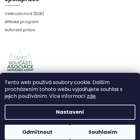
Velkoobchod (B2B)
Affiliate program
Autorská práva
Tento web používá soubory cookie. Dalším
procházením tohoto webu vyjadřujete souhlas s
jejich používáním. Více informací
zde
.
Copyright 2026
CBDčko
. Všechna práva vyhrazena.
Upravit nastavení cookies
Nastavení
Vytvořil Shoptet Premium
Odmítnout
Souhlasím
Používáme
ověření věku Adulto
Grafický návrh vytvořil a