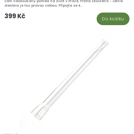
vám neokoukaný pohled na život v Praze, Praha zkouřená - Deník
dealera je tou pravou volbou. Připojte se k...
399 Kč
Do košíku