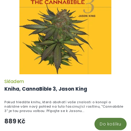
i
ů
s
p
r
o
d
u
k
t
ů
Skladem
Kniha, CannaBible 3, Jason King
Pokud hledáte knihu, která obohatí vaše znalosti o konopí a
nabídne vám nový pohled na tuto fascinující rostlinu, "Cannabible
3" je tou pravou volbou. Připojte se k Jasonu...
889 Kč
Do košíku