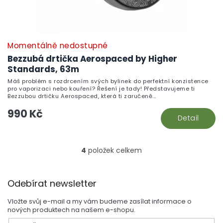
Momentálně nedostupné
Bezzubá drtička Aerospaced by Higher
Standards, 63m
Máš problém s rozdrcením svých bylinek do perfektní konzistence
pro vaporizaci nebo kouření? Řešení je tady! Představujeme ti
Bezzubou drtičku Aerospaced, která ti zaručeně...
990 Kč
Detail
4
položek celkem
O
v
l
Z
á
Odebírat newsletter
á
d
p
a
Vložte svůj e-mail a my vám budeme zasílat informace o
a
c
nových produktech na našem e-shopu.
t
í