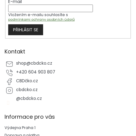
E-mail
í
p
r
Vložením e-mailu souhlasíte s
v
podmínkami ochrany osobních údajů
k
y
PŘIHLÁSIT SE
v
ý
p
i
Kontakt
s
u
shop
@
cbdcko.cz
+420 604 903 807
CBDčko.cz
cbdcko.cz
@cbdcko.cz
Informace pro vás
Výdejna Praha 1
Doprava a platba