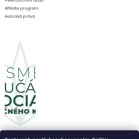
Velkoobchod (B2B)
Affiliate program
Autorská práva