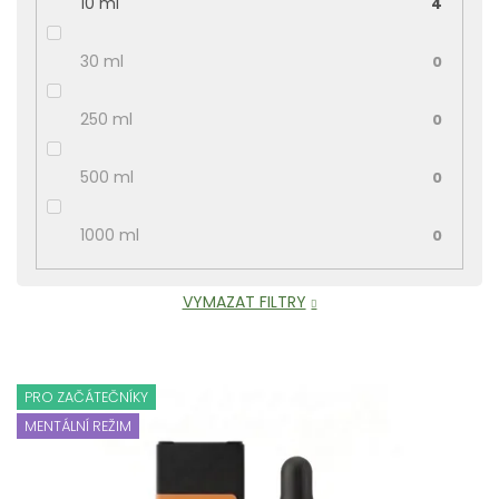
10 ml
4
30 ml
0
250 ml
0
500 ml
0
1000 ml
0
VYMAZAT FILTRY
V
ý
PRO ZAČÁTEČNÍKY
p
MENTÁLNÍ REŽIM
i
s