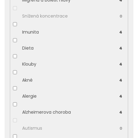
Migréna a bolest hlavy
4
Snížená koncentrace
0
Imunita
4
Dieta
4
Klouby
4
Akné
4
Alergie
4
Alzheimerova choroba
4
Autismus
0