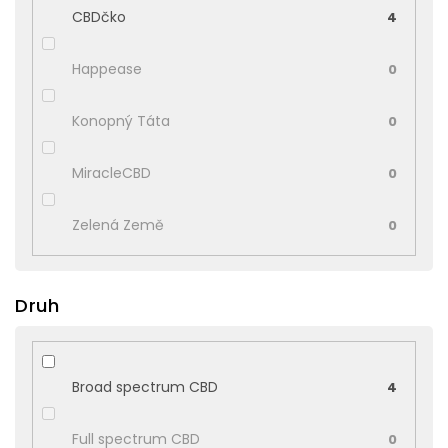
CBDčko
4
Happease
0
Konopný Táta
0
MiracleCBD
0
Zelená Země
0
Druh
Broad spectrum CBD
4
Full spectrum CBD
0