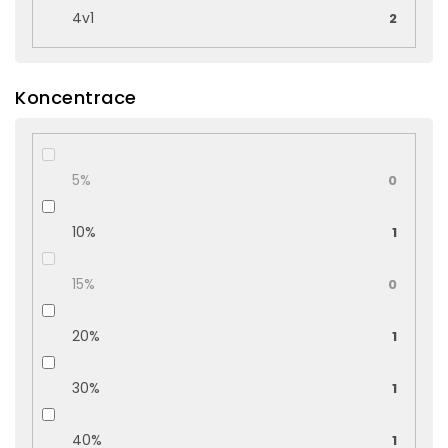
4v1
2
Koncentrace
5%
0
10%
1
15%
0
20%
1
30%
1
40%
1