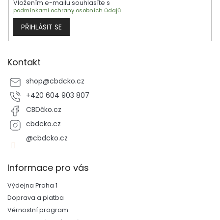
Vložením e-mailu souhlasíte s
v
podmínkami ochrany osobních údajů
k
y
PŘIHLÁSIT SE
v
ý
p
i
Kontakt
s
u
shop
@
cbdcko.cz
+420 604 903 807
CBDčko.cz
cbdcko.cz
@cbdcko.cz
Informace pro vás
Výdejna Praha 1
Doprava a platba
Věrnostní program