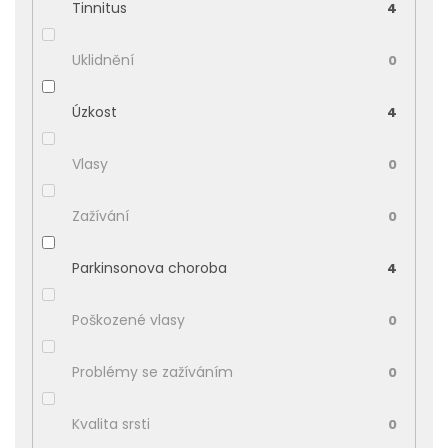
Tinnitus
4
Uklidnění
0
Úzkost
4
Vlasy
0
Zažívání
0
Parkinsonova choroba
4
Poškozené vlasy
0
Problémy se zažíváním
0
Kvalita srsti
0