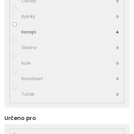
Citrusy
0
Bylinky
0
Konopí
4
Slanina
0
Kuře
0
Roastbeef
0
Tuňák
0
Určeno pro