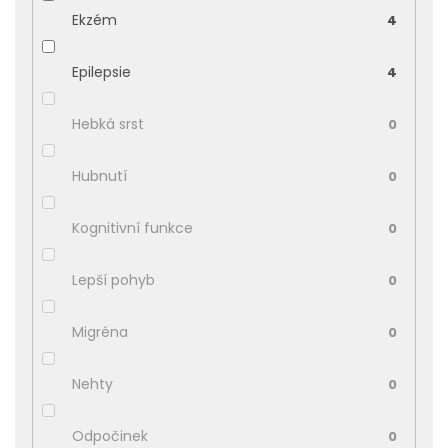
Ekzém
4
Epilepsie
4
Hebká srst
0
Hubnutí
0
Kognitivní funkce
0
Lepší pohyb
0
Migréna
0
Nehty
0
Odpočinek
0