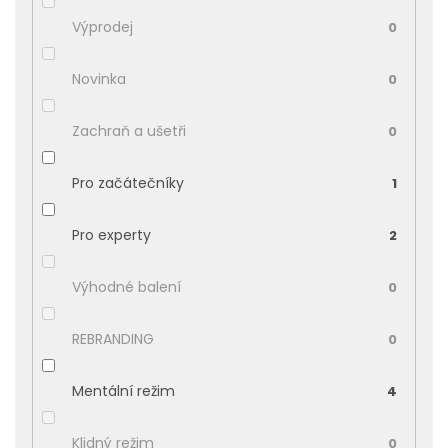
Výprodej
0
Novinka
0
Zachraň a ušetři
0
Pro začátečníky
1
Pro experty
2
Výhodné balení
0
REBRANDING
0
Mentální režim
4
Klidný režim
0