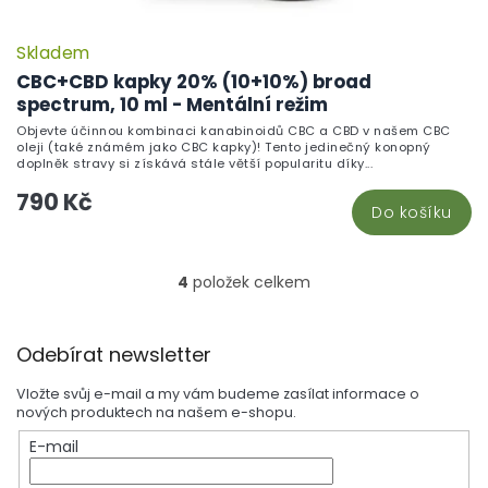
Skladem
CBC+CBD kapky 20% (10+10%) broad
spectrum, 10 ml - Mentální režim
Objevte účinnou kombinaci kanabinoidů CBC a CBD v našem CBC
oleji (také známém jako CBC kapky)! Tento jedinečný konopný
doplněk stravy si získává stále větší popularitu díky...
790 Kč
Do košíku
4
položek celkem
O
v
l
Z
á
Odebírat newsletter
á
d
p
a
Vložte svůj e-mail a my vám budeme zasílat informace o
a
c
nových produktech na našem e-shopu.
t
í
E-mail
í
p
r