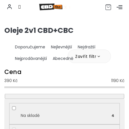
CZK
Přejít
na
Oleje 2v1 CBD+CBC
obsah
Ř
Doporučujeme
Nejlevnější
Nejdražší
a
z
Zavřít filtr
Nejprodávanější
Abecedně
e
n
Cena
í
390
Kč
1190
Kč
p
r
o
d
u
k
Na skladě
4
t
ů