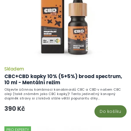
p
r
o
d
u
k
t
ů
Skladem
CBC+CBD kapky 10% (5+5%) broad spectrum,
10 ml - Mentální režim
Objevte účinnou kombinaci kanabinoidů CBC a CBD v našem CBC
oleji (také známém jako CBC kapky)! Tento jedinečný konopný
doplněk stravy si získává stále větší popularitu díky...
390 Kč
Do košíku
PRO EXPERTY