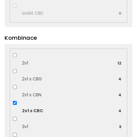
Izolát CBD
0
Kombinace
2v1
12
2v1 s CBG
4
2v1 s CBN
4
2v1 s CBC
4
3v1
3