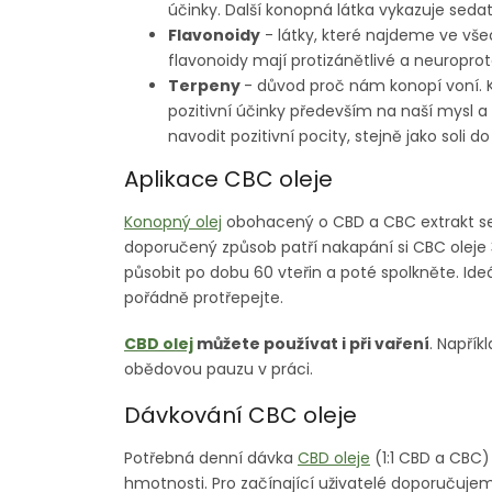
účinky. Další konopná látka vykazuje sedat
Flavonoidy
- látky, které najdeme ve všec
flavonoidy mají protizánětlivé a neuroprotek
Terpeny
- důvod proč nám konopí voní. K
pozitivní účinky především na naší mysl 
navodit pozitivní pocity, stejně jako soli d
Aplikace CBC oleje
Konopný olej
obohacený o CBD a CBC extrakt se
doporučený způsob patří nakapání si CBC oleje 
působit po dobu 60 vteřin a poté spolkněte. Ide
pořádně protřepejte.
CBD olej
můžete používat i při vaření
. Napří
obědovou pauzu v práci.
Dávkování CBC oleje
Potřebná denní dávka
CBD oleje
(1:1 CBD a CBC)
hmotnosti. Pro začínající uživatelé doporučujem