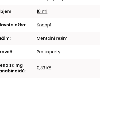
bjem
:
10 ml
lavní složka
:
Konopí
ežim
:
Mentální režim
roveň
:
Pro experty
ena za mg
0,33 Kč
anabinoidů
: