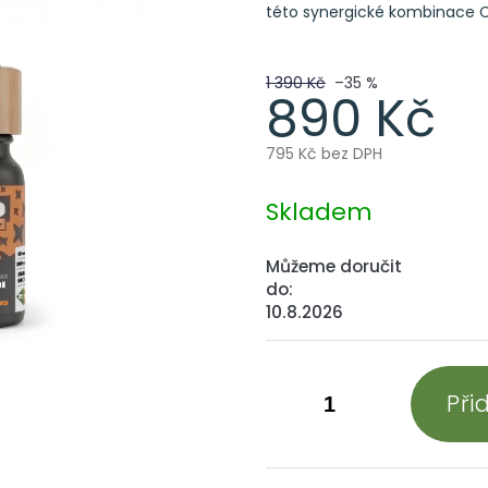
této synergické kombinace 
1 390 Kč
–35 %
890 Kč
795 Kč bez DPH
Měrná
cena:
Skladem
Můžeme doručit
do:
10.8.2026
Při