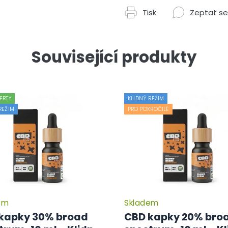
Tisk
Zeptat se
Související produkty
ERTY
KLIDNÝ REŽIM
REŽIM
PRO POKROČILÉ
em
Skladem
Průměrné
hodnocení
kapky 30% broad
CBD kapky 20% bro
produktu