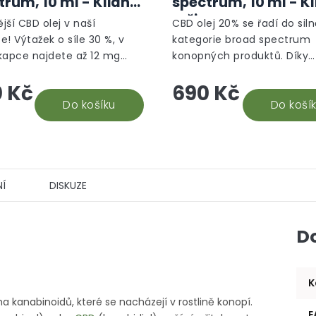
trum, 10 ml - Klidný
spectrum, 10 ml - K
je
m
režim
5,0
ější CBD olej v naší
CBD olej 20% se řadí do siln
z
e! Výtažek o síle 30 %, v
kategorie broad spectrum
5
kapce najdete až 12 mg
konopných produktů. Díky
hvězdiček.
a základě recenzí našich
výjimečnému složení obsah
 Kč
690 Kč
h odběratelů 30% CBD oleje,
8 mg CBD v jedné kapce. V
ocujeme tento...
Do košíku
kvalita je zaručena CO2...
Do koší
Í
DISKUZE
D
K
 kanabinoidů, které se nacházejí v rostlině konopí.
E