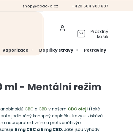
Hodnocení obchodu
shop@cbdcko.cz
Vrácení a reklamace
+420 604 903 807
Ověření věku
Prázdný
košík
Vaporizace
Doplňky stravy
Potraviny
Kosme
 ml - Mentální režim
kanabinoidů
CBC
a
CBD
v našem
CBC oleji
(také
Tento jedinečný konopný doplněk stravy si získává
svým neuroprotektivním a protizánětlivým
bsahuje
6 mg CBC a 6 mg CBD
. Jaké jsou výhody