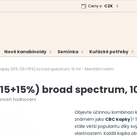
Ceny v:
CZK
 program
Garance vrácení peněz
Analýzy a certifikáty
Nové kanabinoidy
Semínka
Kuřácké potřeby
pky 30% (15+15%) broad spectrum, 10 ml - Mentální režim
5+15%) broad spectrum, 10
bnosti hodnocení
Objevte účinnou kombinaci 
známém jako
CBC kapky
)! 
stále větší popularitu díky 
vlastnostem. Každá kapka o