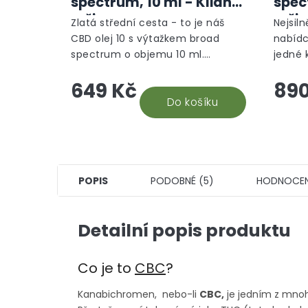
spectrum, 10 ml - Klidný
spec
režim
reži
Zlatá střední cesta - to je náš
Nejsiln
CBD olej 10 s výtažkem broad
nabídc
spectrum o objemu 10 ml.
jedné 
Nejuniverzálnější CBD doplněk
CBD. N
649 Kč
890
stravy, který vám efektivně
stálýc
pomůže. Snadná aplikace a...
Do košíku
vyhodn
POPIS
PODOBNÉ (5)
HODNOCEN
Detailní popis produktu
Co je to
CBC
?
Kanabichromen, nebo-li
CBC,
je jedním z mnoha