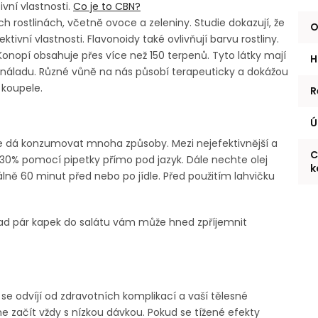
ivní vlastnosti.
Co je to CBN?
h rostlinách, včetně ovoce a zeleniny. Studie dokazují, že
O
tivní vlastnosti. Flavonoidy také ovlivňují barvu rostliny.
onopí obsahuje přes více než 150 terpenů. Tyto látky mají
H
a náladu. Různé vůně na nás působí terapeuticky a dokážou
o koupele.
R
Ú
 dá konzumovat mnoha způsoby. Mezi nejefektivnější a
C
30% pomocí pipetky přímo pod jazyk. Dále nechte olej
k
álně 60 minut před nebo po jídle. Před použitím lahvičku
klad pár kapek do salátu vám může hned zpříjemnit
 se odvíjí od zdravotních komplikací a vaší tělesné
e začít vždy s nízkou dávkou. Pokud se tížené efekty