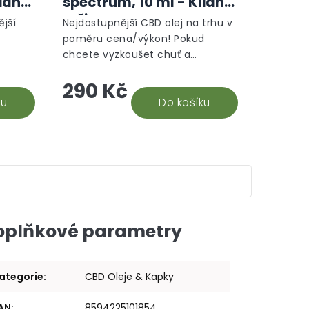
lidný
spectrum, 10 ml - Klidný
režim
ější
Nejdostupnější CBD olej na trhu v
poměru cena/výkon! Pokud
chcete vyzkoušet chuť a
uje až
potenciální účinky kanabidiolu,
290 Kč
ysoká
tak CBD olej 5% je to nejlepší při
ku
volbě počáteční investice....
Do košíku
oplňkové parametry
ategorie
:
CBD Oleje & Kapky
AN
:
8594225101854