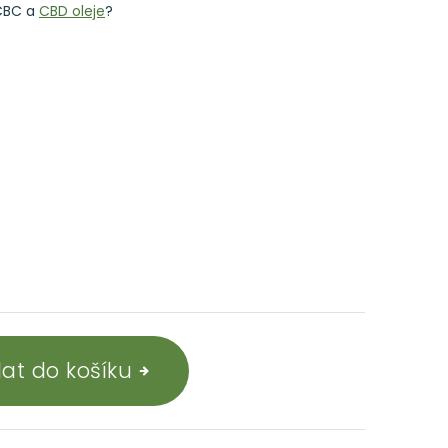
CBC a
CBD oleje
?
dat do košíku