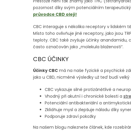
Přestože není tak známý jako THC (tetrahydro
pozornost díky svým potenciálním terapeutic
průvodce CBD oleji!
CBC interaguje s několika receptory v lidském t
Místo toho ovlivňuje jiné receptory, jako jsou TRP
teploty. CBC také zvyšuje účinky anandamidu, co
často označován jako „molekula blaženosti“.
CBC ÚČINKY
Účinky CBC
má na naše fyzické a psychické zdr
jako u CBD, nicméně výsledky už teď budí velký
CBC vykazuje silné protizánětlivé a neurop
Vhodný při akutní i chronické bolesti a
str
Potenciální antibakteriální a antimykotic
Zklidňuje mysl a zlepšuje náladu díky syn
Podporuje zdraví pokožky
Na našem blogu naleznete článek, kde rozebí