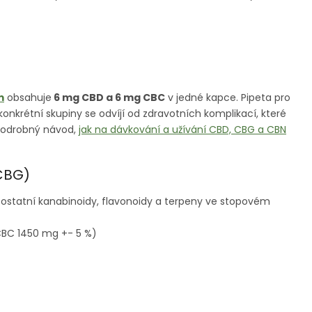
m
obsahuje
6
mg CBD a 6 mg CBC
v jedné kapce. Pipeta pro
konkrétní skupiny se odvíjí od zdravotních komplikací, které
 podrobný návod,
jak na dávkování a užívání CBD, CBG a CBN
 CBG)
, ostatní kanabinoidy, flavonoidy a terpeny ve stopovém
CBC 1450 mg +- 5 %)