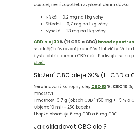
dostaví, není zapotřebí zvyšovat denní dávku.
Nízká — 0,2 mg na 1 kg váhy
Střední — 0,7 mg na 1 kg váhy
Vysoká — 1,3 mg na 1 kg váhy
CBD olej 30
% (1:1 CBD a CBC)
broad spectru
snadnější dávkování je součástí lahvičky. Volba 
byste chtěli pomocí CBD řešit. Podívejte se na
olejů.
Složení CBC oleje 30% (1:1 CBD a
Nerafinovaný konopný olej,
CBD 15
%
,
CBC 15 %
množství
Hmotnost: 9,7 g (obsah CBD 1450 mg +- 5 % a 
Objem: 10 ml (~ 250 kapek)
1 kapka obsahuje 6 mg CBD a 6 mg CBC
Jak skladovat CBC olej?