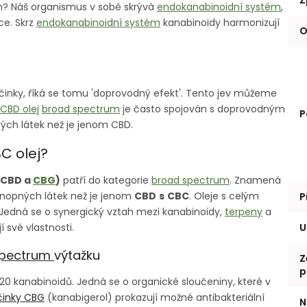
m? Náš organismus v sobě skrývá
endokanabinoidní systém
,
ce. Skrz
endokanabinoidní systém
kanabinoidy harmonizují
O
účinky, říká se tomu 'doprovodný efekt'. Tento jev můžeme
CBD olej
broad spectrum
je často spojován s doprovodným
P
ých látek než je jenom CBD.
C olej?
1 CBD a
CBG
)
patří do kategorie
broad spectrum
. Znamená
konopných látek než je jenom
CBD
s
CBC
. Oleje s celým
P
. Jedná se o synergický vztah mezi kanabinoidy,
terpeny
a
U
 své vlastnosti.
spectrum
výtažku
Z
p
20 kanabinoidů. Jedná se o organické sloučeniny, které v
činky CBG
(kanabigerol) prokazují možné antibakteriální
N