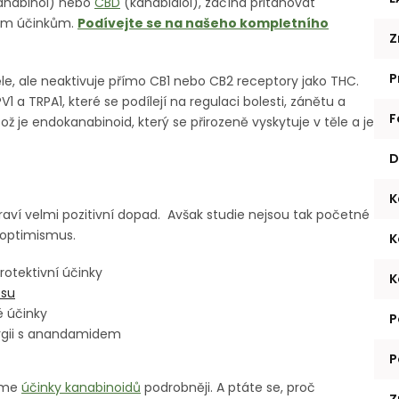
kanabinol) nebo
CBD
(kanabidiol), začíná přitahovat
kým účinkům.
Podívejte se na našeho kompletního
Z
P
ěle, ale neaktivuje přímo CB1 nebo CB2 receptory jako THC.
V1 a TRPA1, které se podílejí na regulaci bolesti, zánětu a
F
ž je endokanabinoid, který se přirozeně vyskytuje v těle a je
D
K
aví velmi pozitivní dopad. Avšak studie nejsou tak početné
 optimismus.
K
rotektivní účinky
K
esu
ké účinky
P
ergii s anandamidem
P
ráme
účinky kanabinoidů
podrobněji.
A ptáte se, proč
Z