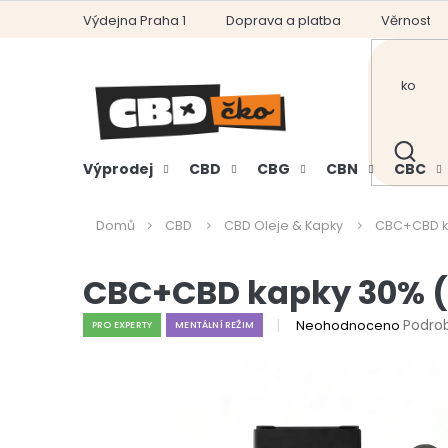
Přejít
Výdejna Praha 1
Doprava a platba
Věrnostní
na
obsah
HLEDAT
Výprodej
CBD
CBG
CBN
CBC
Domů
CBD
CBD Oleje & Kapky
CBC+CBD ka
CBC+CBD kapky 30% (1
Průměrné
Podro
Neohodnoceno
PRO EXPERTY
MENTÁLNÍ REŽIM
hodnocení
produktu
je
0,0
z
5