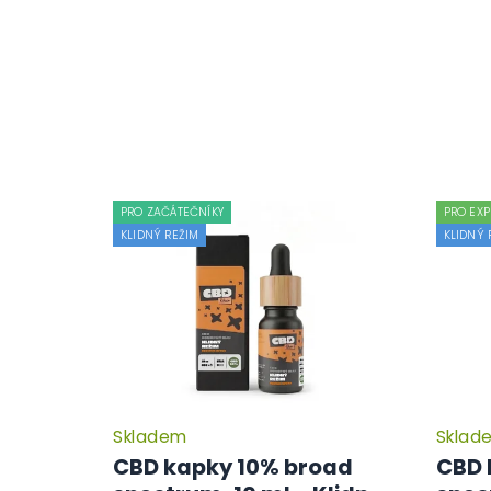
PRO ZAČÁTEČNÍKY
PRO EXP
KLIDNÝ REŽIM
KLIDNÝ 
Skladem
Sklad
CBD kapky 10% broad
CBD 