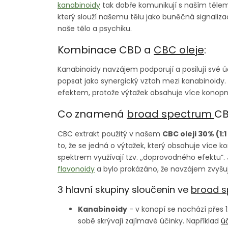
kanabinoidy
tak dobře komunikují s naším těle
který slouží našemu tělu jako buněčná signaliza
naše tělo a psychiku.
Kombinace CBD a
CBC oleje
:
Kanabinoidy navzájem podporují a posilují své 
popsat jako synergický vztah mezi kanabinoidy.
efektem, protože výtažek obsahuje více konopn
Co znamená
broad spectrum
CB
CBC extrakt použitý v našem
CBC oleji 30% (1:
to, že se jedná o výtažek, který obsahuje více 
spektrem využívají tzv. ,,doprovodného efektu”
flavonoidy
a bylo prokázáno, že navzájem zvyšují
3 hlavní skupiny sloučenin ve
broad 
Kanabinoidy
- v konopí se nachází přes 1
sobě skrývají zajímavé účinky. Například
ú