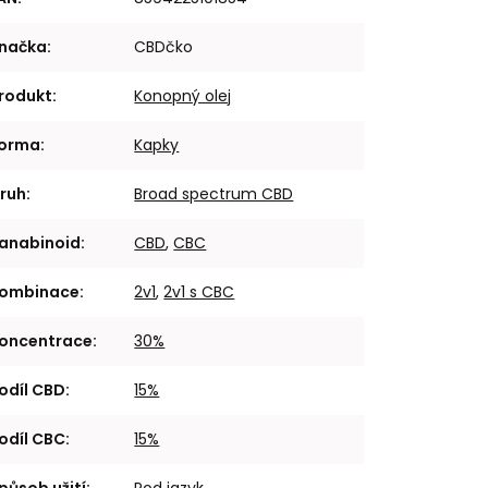
načka
:
CBDčko
rodukt
:
Konopný olej
orma
:
Kapky
ruh
:
Broad spectrum CBD
anabinoid
:
CBD
,
CBC
ombinace
:
2v1
,
2v1 s CBC
oncentrace
:
30%
odíl CBD
:
15%
odíl CBC
:
15%
působ užití
:
Pod jazyk