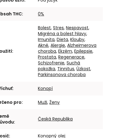
bsah THC
:
0%
Bolest
,
Stres
,
Nespavost
,
Migréna a bolest hlavy
,
Imunita
,
Dieta
,
Klouby
,
Akné
,
Alergie
,
Alzheimerova
oužití
:
choroba
,
Ekzém
,
Epilepsie
,
Prostata
,
Regenerace
,
Schizofrenie
,
Suchá
pokožka
,
Tinnitus
,
Úzkost
,
Parkinsonova choroba
říchuť
:
Konopí
rčeno pro
:
Muži
,
Ženy
emě
Česká Republika
ůvodu
:
osič
:
Konopný olej