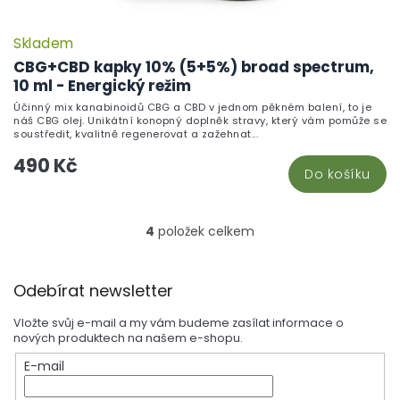
Skladem
P
h
CBG+CBD kapky 10% (5+5%) broad spectrum,
pr
10 ml - Energický režim
je
Účinný mix kanabinoidů CBG a CBD v jednom pěkném balení, to je
5,
náš CBG olej. Unikátní konopný doplněk stravy, který vám pomůže se
z
soustředit, kvalitně regenerovat a zažehnat...
5
490 Kč
hv
Do košíku
4
položek celkem
O
v
l
Z
á
Odebírat newsletter
á
d
p
a
Vložte svůj e-mail a my vám budeme zasílat informace o
a
c
nových produktech na našem e-shopu.
t
í
E-mail
í
p
r