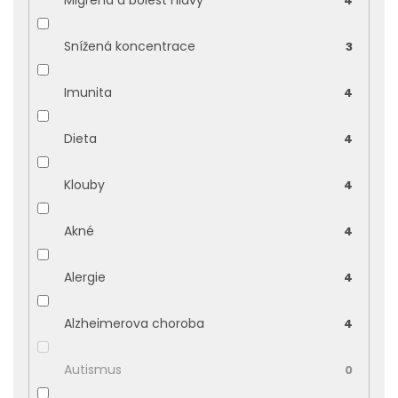
Migréna a bolest hlavy
4
Snížená koncentrace
3
Imunita
4
Dieta
4
Klouby
4
Akné
4
Alergie
4
Alzheimerova choroba
4
Autismus
0