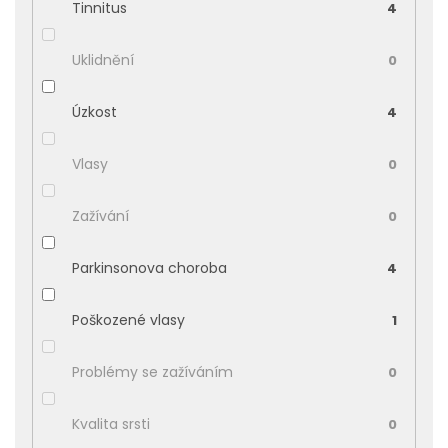
Tinnitus
4
Uklidnění
0
Úzkost
4
Vlasy
0
Zažívání
0
Parkinsonova choroba
4
Poškozené vlasy
1
Problémy se zažíváním
0
Kvalita srsti
0