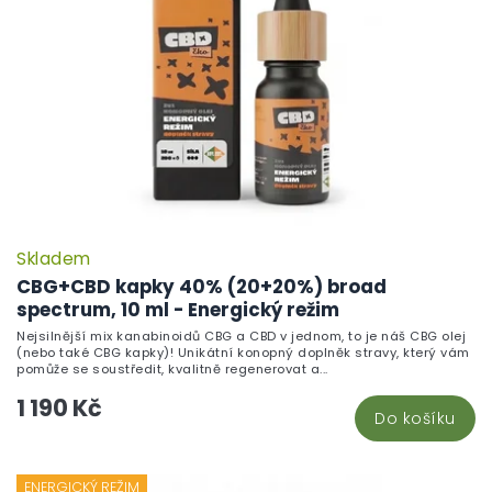
p
r
o
d
u
k
t
ů
Skladem
P
h
CBG+CBD kapky 40% (20+20%) broad
pr
spectrum, 10 ml - Energický režim
je
Nejsilnější mix kanabinoidů CBG a CBD v jednom, to je náš CBG olej
5,
(nebo také CBG kapky)! Unikátní konopný doplněk stravy, který vám
z
pomůže se soustředit, kvalitně regenerovat a...
5
1 190 Kč
hv
Do košíku
ENERGICKÝ REŽIM