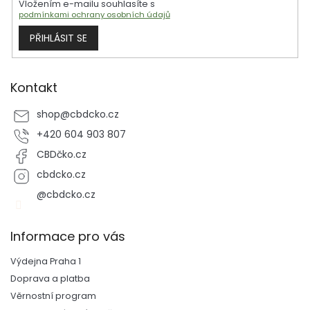
Vložením e-mailu souhlasíte s
v
podmínkami ochrany osobních údajů
k
y
PŘIHLÁSIT SE
v
ý
p
i
Kontakt
s
u
shop
@
cbdcko.cz
+420 604 903 807
CBDčko.cz
cbdcko.cz
@cbdcko.cz
Informace pro vás
Výdejna Praha 1
Doprava a platba
Věrnostní program