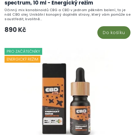
spectrum, 10 ml - Energický režim
Účinný mix kanabinoidů CBG a CBD v jednom pěkném balení, to je
náš CBG olej. Unikátní konopný doplněk stravy, který vám pomůže se
soustředit, kvalitně...
890 Kč
Do košíku
PRO ZAČÁTEČNÍKY
ENERGICKÝ REŽIM