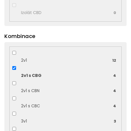
Izolát CBD
0
Kombinace
2v1
12
2v1 s CBG
4
2v1 s CBN
4
2v1 s CBC
4
3v1
3