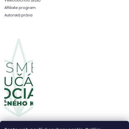
Velkoobchod (B2B)
Affiliate program
Autorská práva