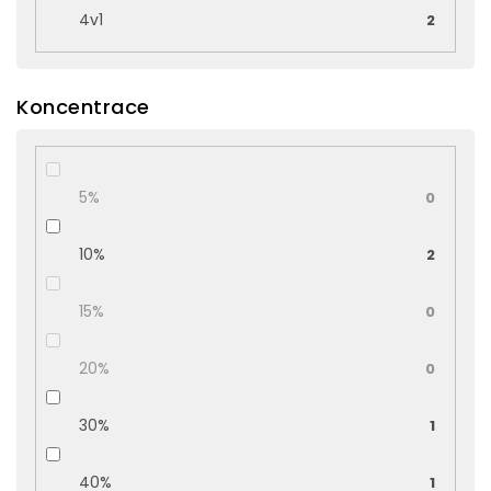
4v1
2
Koncentrace
5%
0
10%
2
15%
0
20%
0
30%
1
40%
1