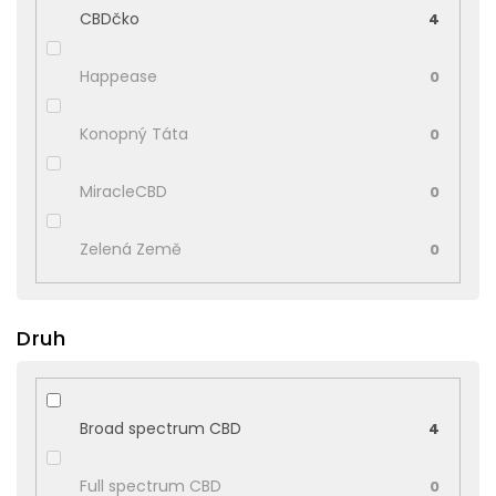
CBDčko
4
Happease
0
Konopný Táta
0
MiracleCBD
0
Zelená Země
0
Druh
Broad spectrum CBD
4
Full spectrum CBD
0