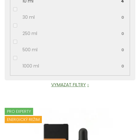
10 ml
4
30 ml
0
250 ml
0
500 ml
0
1000 ml
0
VYMAZAT FILTRY
V
ý
PRO EXPERTY
p
ENERGICKÝ REŽIM
i
s