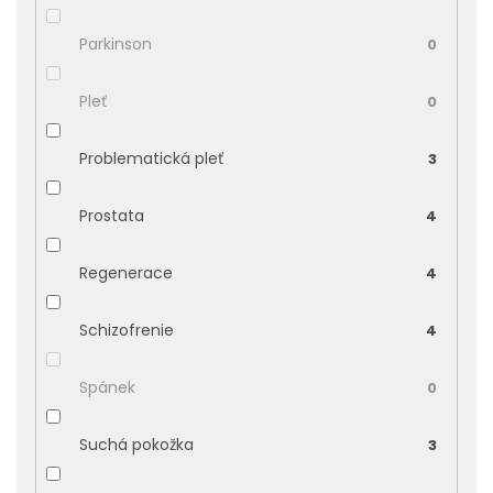
Parkinson
0
Pleť
0
Problematická pleť
3
Prostata
4
Regenerace
4
Schizofrenie
4
Spánek
0
Suchá pokožka
3