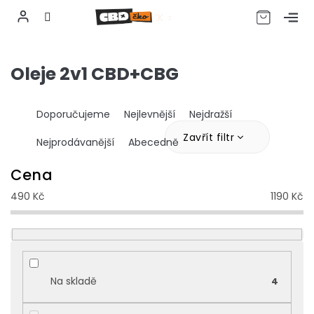
CZK
Přejít
na
Oleje 2v1 CBD+CBG
obsah
Ř
Doporučujeme
Nejlevnější
Nejdražší
a
z
Zavřít filtr
Nejprodávanější
Abecedně
e
n
Cena
í
490
Kč
1190
Kč
p
r
o
d
u
k
Na skladě
4
t
ů