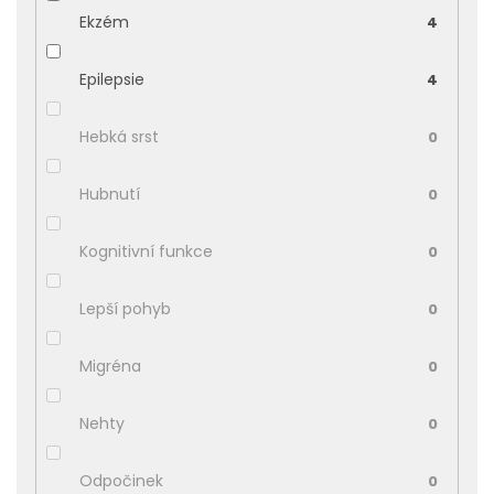
Ekzém
4
Epilepsie
4
Hebká srst
0
Hubnutí
0
Kognitivní funkce
0
Lepší pohyb
0
Migréna
0
Nehty
0
Odpočinek
0