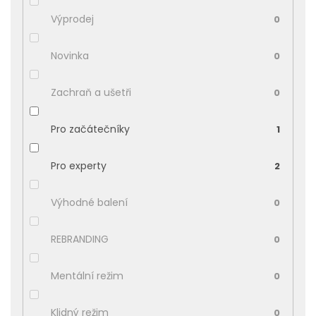
Výprodej
0
Novinka
0
Zachraň a ušetři
0
Pro začátečníky
1
Pro experty
2
Výhodné balení
0
REBRANDING
0
Mentální režim
0
Klidný režim
0