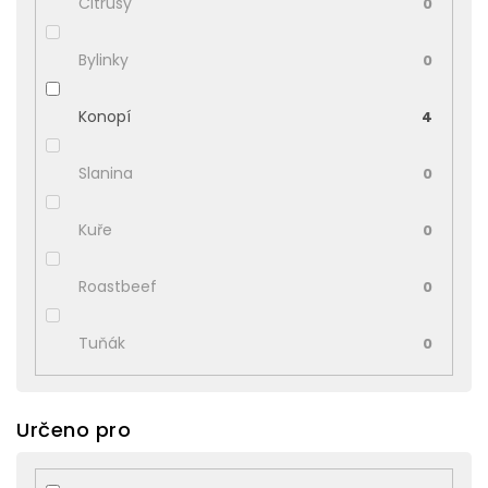
Citrusy
0
Bylinky
0
Konopí
4
Slanina
0
Kuře
0
Roastbeef
0
Tuňák
0
Určeno pro