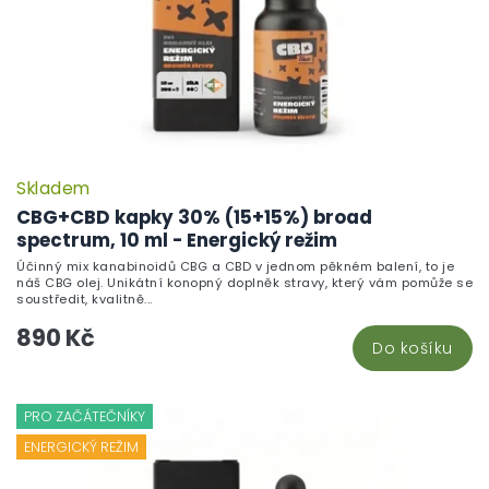
Skladem
CBG+CBD kapky 30% (15+15%) broad
spectrum, 10 ml - Energický režim
Účinný mix kanabinoidů CBG a CBD v jednom pěkném balení, to je
náš CBG olej. Unikátní konopný doplněk stravy, který vám pomůže se
soustředit, kvalitně...
890 Kč
Do košíku
PRO ZAČÁTEČNÍKY
ENERGICKÝ REŽIM