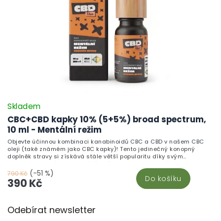
Skladem
CBC+CBD kapky 10% (5+5%) broad spectrum,
10 ml - Mentální režim
Objevte účinnou kombinaci kanabinoidů CBC a CBD v našem CBC
oleji (také známém jako CBC kapky)! Tento jedinečný konopný
doplněk stravy si získává stále větší popularitu díky svým
neuroprotektivním a protizánětlivým vlastnostem. Každá kapka
obsahuje 2 mg CBC a 2 mg CBD. Jaké jsou výhody této synergické
(-51 %)
790 Kč
Do košíku
kombinace CBC a CBD oleje?
390 Kč
Z
Odebírat newsletter
á