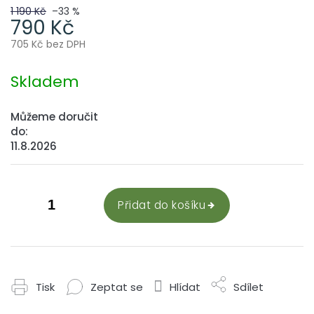
1 190 Kč
–33 %
790 Kč
705 Kč bez DPH
Měrná
cena:
Skladem
Můžeme doručit
do:
11.8.2026
Přidat do košíku
Tisk
Zeptat se
Hlídat
Sdílet