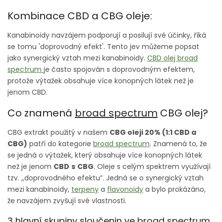
Kombinace CBD a CBG oleje:
Kanabinoidy navzájem podporují a posilují své účinky, říká
se tomu 'doprovodný efekt'. Tento jev můžeme popsat
jako synergický vztah mezi kanabinoidy.
CBD olej
broad
spectrum
je často spojován s doprovodným efektem,
protože výtažek obsahuje více konopných látek než je
jenom CBD.
Co znamená
broad spectrum
CBG olej?
CBG extrakt použitý v našem
CBG oleji 20% (1:1 CBD a
CBG)
patří do kategorie
broad spectrum
. Znamená to, že
se jedná o výtažek, který obsahuje více konopných látek
než je jenom
CBD
s
CBG
. Oleje s celým spektrem využívají
tzv. ,,doprovodného efektu”. Jedná se o synergický vztah
mezi kanabinoidy,
terpeny
a
flavonoidy
a bylo prokázáno,
že navzájem zvyšují své vlastnosti.
3 hlavní skupiny sloučenin ve
broad spectrum