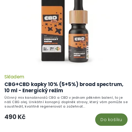
Skladem
P
h
CBG+CBD kapky 10% (5+5%) broad spectrum,
pr
10 ml - Energický režim
je
Účinný mix kanabinoidů CBG a CBD v jednom pěkném balení, to je
5,
náš CBG olej. Unikátní konopný doplněk stravy, který vám pomůže se
z
soustředit, kvalitně regenerovat a zažehnat...
5
490 Kč
hv
Do košíku