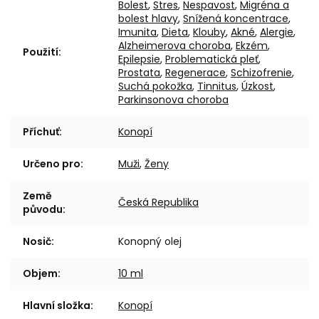
Bolest
,
Stres
,
Nespavost
,
Migréna a
bolest hlavy
,
Snížená koncentrace
,
Imunita
,
Dieta
,
Klouby
,
Akné
,
Alergie
,
Alzheimerova choroba
,
Ekzém
,
Použití
:
Epilepsie
,
Problematická pleť
,
Prostata
,
Regenerace
,
Schizofrenie
,
Suchá pokožka
,
Tinnitus
,
Úzkost
,
Parkinsonova choroba
Příchuť
:
Konopí
Určeno pro
:
Muži
,
Ženy
Země
Česká Republika
původu
:
Nosič
:
Konopný olej
Objem
:
10 ml
Hlavní složka
:
Konopí