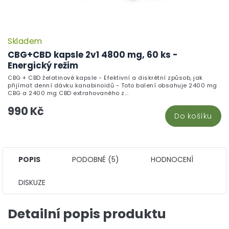
Skladem
P
h
CBG+CBD kapsle 2v1 4800 mg, 60 ks -
pr
Energický režim
je
CBG + CBD želatinové kapsle - Efektivní a diskrétní způsob, jak
5,
přijímat denní dávku kanabinoidů - Toto balení obsahuje 2400 mg
z
CBG a 2400 mg CBD extrahovaného z...
5
990 Kč
hv
Do košíku
POPIS
PODOBNÉ (5)
HODNOCENÍ
DISKUZE
Detailní popis produktu