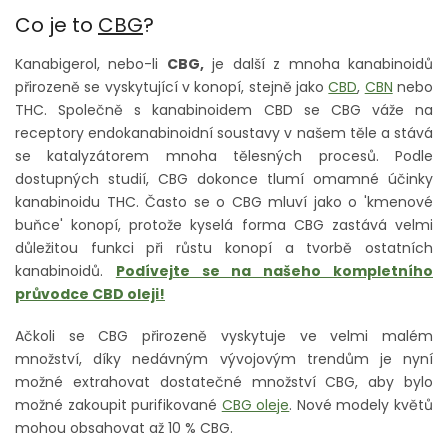
Co je to
CBG
?
Kanabigerol, nebo-li
CBG,
je další z mnoha kanabinoidů
přirozeně se vyskytující v konopí, stejně jako
CBD
,
CBN
nebo
THC. Společně s kanabinoidem CBD se CBG váže na
receptory endokanabinoidní soustavy v našem těle a stává
se katalyzátorem mnoha tělesných procesů. Podle
dostupných studií, CBG dokonce tlumí omamné účinky
kanabinoidu THC. Často se o CBG mluví jako o 'kmenové
buňce' konopí, protože kyselá forma CBG zastává velmi
důležitou funkci při růstu konopí a tvorbě ostatních
kanabinoidů.
Podívejte se na našeho kompletního
průvodce CBD oleji!
Ačkoli se CBG přirozeně vyskytuje ve velmi malém
množství, díky nedávným vývojovým trendům je nyní
možné extrahovat dostatečné množství CBG, aby bylo
možné zakoupit purifikované
CBG oleje
. Nové modely květů
mohou obsahovat až 10 % CBG.