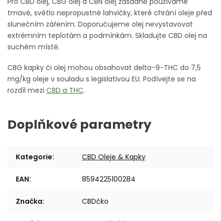
Pro CBD olej, CBG olej a CBN olej zásadně používáme
tmavé, světlo nepropustné lahvičky, které chrání oleje před
slunečním zářením. Doporučujeme olej nevystavovat
extrémním teplotám a podmínkám. Skladujte CBD olej na
suchém místě.
CBG kapky
či olej mohou obsahovat delta-9-THC do 7,5
mg/kg oleje v souladu s legislativou EU. Podívejte se na
rozdíl mezi
CBD a THC
.
Doplňkové parametry
Kategorie
:
CBD Oleje & Kapky
EAN
:
8594225100284
Značka
:
CBDčko