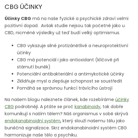
CBG ÚČINKY
Účinky CBG
má na naše fyzické a psychické zdraví velmi
pozitivní dopad. Avšak studie nejsou tak početné jako u
CBD, nicméně výsledky už teď budí velký optimismus.
CBG vykazuje silné protizánětlivé a neuroprotektivní
účinky
CBG má potenciál i jako antioxidant (klíčové při
stárnutí buněk)
Potenciální antibakteriální a antimykotické účinky
Zklidňuje mysl a zlepšuje schopnost se soustředit
Pomáhá se správnou funkcí trávícího ústrojí
Na našem blogu naleznete článek, kde rozebíráme
účinky
CBG
podrobněji.
A ptáte se proč
kanabinoidy
, tak dobře
komunikují s naším tělem? Náš organismus v sobě skrývá
endokanabinoidní systém
,
který slouží našemu tělu jako
buněčná signalizace. Skrz endokanabinoidní systém CBG
harmonizuje naše tělo a psychiku.