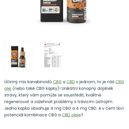
Účinný mix kanabinoidů
CBG
a
CBD
v jednom, to je náš
CBG
olej
(nebo také CBG kapky)! Unikátní konopný doplněk
stravy, který vám pomůže se soustředit, kvalitně
regenerovat a zažehnat problémy s trávicím ústrojím.
Jedna kapka obsahuje 4 mg CBG a 4 mg CBD. A v čem tkví
potenciál kombinace CBG a
CBD oleje
?