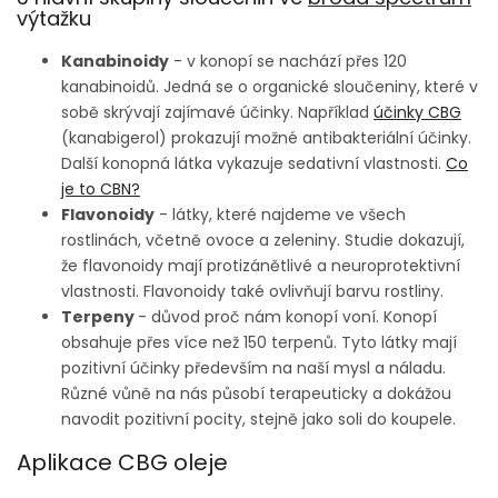
výtažku
Kanabinoidy
- v konopí se nachází přes 120
kanabinoidů. Jedná se o organické sloučeniny, které v
sobě skrývají zajímavé účinky. Například
účinky CBG
(kanabigerol) prokazují možné antibakteriální účinky.
Další konopná látka vykazuje sedativní vlastnosti.
Co
je to CBN?
Flavonoidy
- látky, které najdeme ve všech
rostlinách, včetně ovoce a zeleniny. Studie dokazují,
že flavonoidy mají protizánětlivé a neuroprotektivní
vlastnosti. Flavonoidy také ovlivňují barvu rostliny.
Terpeny
- důvod proč nám konopí voní. Konopí
obsahuje přes více než 150 terpenů. Tyto látky mají
pozitivní účinky především na naší mysl a náladu.
Různé vůně na nás působí terapeuticky a dokážou
navodit pozitivní pocity, stejně jako soli do koupele.
Aplikace CBG oleje