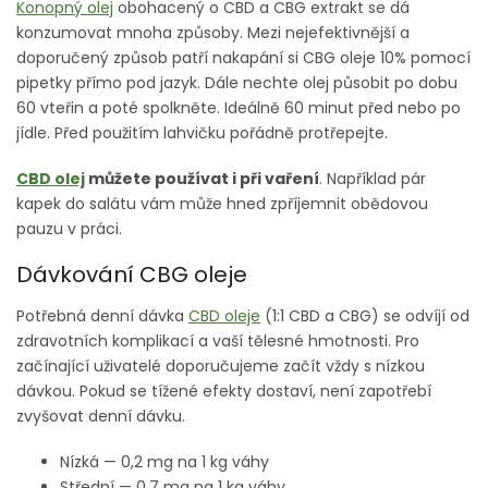
Konopný olej
obohacený o CBD a CBG extrakt se dá
konzumovat mnoha způsoby. Mezi nejefektivnější a
doporučený způsob patří nakapání si CBG oleje 10% pomocí
pipetky přímo pod jazyk. Dále nechte olej působit po dobu
60 vteřin a poté spolkněte. Ideálně 60 minut před nebo po
jídle. Před použitím lahvičku pořádně protřepejte.
CBD olej
můžete používat i při vaření
. Například pár
kapek do salátu vám může hned zpříjemnit obědovou
pauzu v práci.
Dávkování CBG oleje
Potřebná denní dávka
CBD oleje
(1:1 CBD a CBG) se odvíjí od
zdravotních komplikací a vaší tělesné hmotnosti. Pro
začínající uživatelé doporučujeme začít vždy s nízkou
dávkou. Pokud se tížené efekty dostaví, není zapotřebí
zvyšovat denní dávku.
Nízká — 0,2 mg na 1 kg váhy
Střední — 0,7 mg na 1 kg váhy