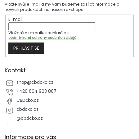
p
Vložte svůj e-mail a my vám budeme zasílat informace o
a
nových produktech na našem e-shopu.
t
E-mail
í
Vložením e-mailu souhlasíte s
podmínkami ochrany osobních údajů
PŘIHLÁSIT SE
Kontakt
shop
@
cbdcko.cz
+420 604 903 807
CBDčko.cz
cbdcko.cz
@cbdcko.cz
Informace pro vás