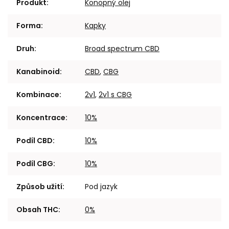
Produkt
:
Konopný olej
Forma
:
Kapky
Druh
:
Broad spectrum CBD
Kanabinoid
:
CBD
,
CBG
Kombinace
:
2v1
,
2v1 s CBG
Koncentrace
:
10%
Podíl CBD
:
10%
Podíl CBG
:
10%
Způsob užití
:
Pod jazyk
Obsah THC
:
0%