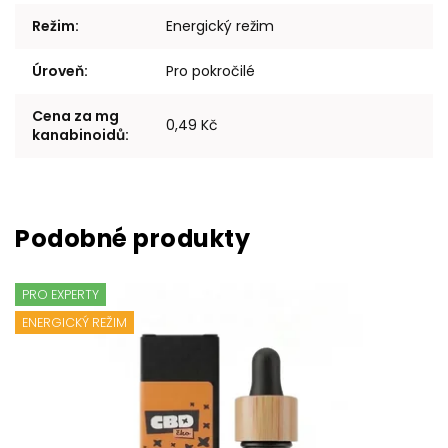
Režim
:
Energický režim
Úroveň
:
Pro pokročilé
Cena za mg
0,49 Kč
kanabinoidů
:
PRO EXPERTY
ENERGICKÝ REŽIM