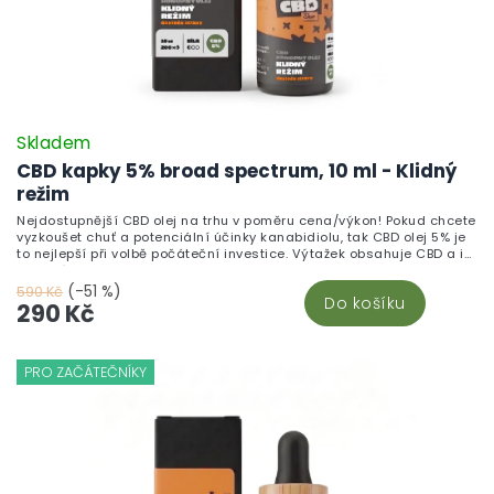
Skladem
CBD kapky 5% broad spectrum, 10 ml - Klidný
režim
Nejdostupnější CBD olej na trhu v poměru cena/výkon! Pokud chcete
vyzkoušet chuť a potenciální účinky kanabidiolu, tak CBD olej 5% je
to nejlepší při volbě počáteční investice. Výtažek obsahuje CBD a i
ostatní kanabinoidy, flavonoidy a terpeny.
(-51 %)
590 Kč
Do košíku
290 Kč
PRO ZAČÁTEČNÍKY