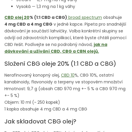
Vysoká — 1,3 mg na 1 kg váhy
CBD olej 20
% (1:1 CBD a CBG)
broad spectrum
obsahuje
4
mg CBD a 4 mg CBG
v jedné kapce. Pipeta pro snadnější
dávkování je součástí lahvičky. Volba konkrétní skupiny se
odvíjí od zdravotních komplikací, které byste chtěli pomocí
CBD řešit. Podívejte se na podrobný návod,
jak na
dávkování a užívání CBD, CBG a CBN olejů.
Složení CBG oleje 20% (1:1 CBD a CBG)
Nerafinovaný konopný olej,
CBD 10
%, CBG 10%, ostatní
kanabinoidy, flavonoidy a terpeny ve stopovém množství
Hmotnost: 9,7 g (obsah CBD 970 mg +- 5 % a CBG 970 mg
+- 5 %)
Objem: 10 ml (~ 250 kapek)
1 kapka obsahuje 4 mg CBD a 4 mg CBG
Jak skladovat CBG olej?