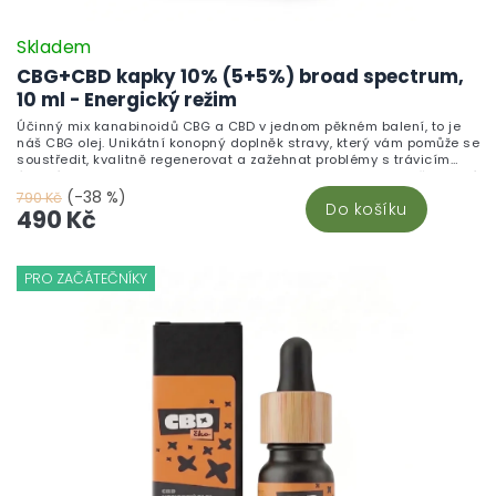
Skladem
CBG+CBD kapky 10% (5+5%) broad spectrum,
10 ml - Energický režim
Účinný mix kanabinoidů CBG a CBD v jednom pěkném balení, to je
náš CBG olej. Unikátní konopný doplněk stravy, který vám pomůže se
soustředit, kvalitně regenerovat a zažehnat problémy s trávicím
ústrojím. Jedna kapka obsahuje 2 mg CBG a 2 mg CBD. A v čem tkví
potenciál kombinace CBG a CBD oleje?
(-38 %)
790 Kč
Do košíku
490 Kč
PRO ZAČÁTEČNÍKY