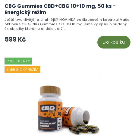
CBG Gummies CBD+CBG 10+10 mg, 50 ks -
Energický režim
Ještě trvanlivější a chutnější! NOVINKA ve škrobovém kabátku! Vaše
oblíbené CBD+CBG Gummies OG 10+10 mg jsme vylepšili o přidaný
škrob, díky kterému si déle udrží...
599 Kč
Do košíku
PRO EXPERTY
ENERGICKÝ REŽIM