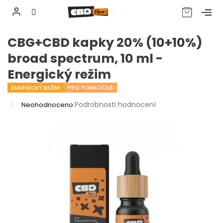
CZK
Přejít
CBG+CBD kapky 20% (10+10%)
na
obsah
broad spectrum, 10 ml -
Energický režim
ENERGICKÝ REŽIM
PRO POKROČILÉ
Průměrné
Podrobnosti hodnocení
Neohodnoceno
hodnocení
produktu
je
0,0
z
5
hvězdiček.