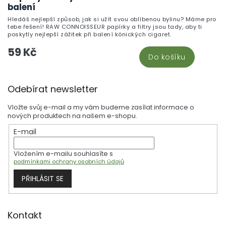
balení
Hledáš nejlepší způsob, jak si užít svou oblíbenou bylinu? Máme pro
tebe řešení! RAW CONNOISSEUR papírky a filtry jsou tady, aby ti
poskytly nejlepší zážitek při balení kónických cigaret.
59 Kč
Do košíku
Z
Odebírat newsletter
á
p
Vložte svůj e-mail a my vám budeme zasílat informace o
a
nových produktech na našem e-shopu.
t
E-mail
í
Vložením e-mailu souhlasíte s
podmínkami ochrany osobních údajů
PŘIHLÁSIT SE
Kontakt