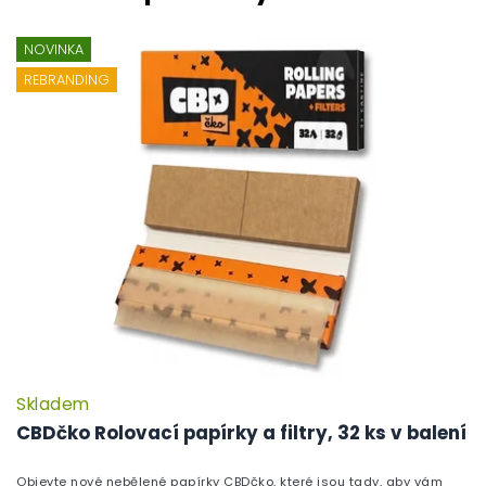
NOVINKA
REBRANDING
Skladem
P
h
CBDčko Rolovací papírky a filtry, 32 ks v balení
pr
je
Objevte nové nebělené papírky CBDčko, které jsou tady, aby vám