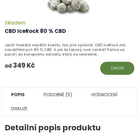
Skladem
P
h
CBD IceRock 80 % CBD
pr
je
Jestli hledáte největší kvalitu, tak jste správně. CBD IceRock má
5,
neuvěřitelných 80 % CBD. A jak že takový rock vzniká? Palice se
z
ponoří do konopného extraktu, který se následně...
5
349 Kč
hv
od
Detail
POPIS
PODOBNÉ (5)
HODNOCENÍ
DISKUZE
Detailní popis produktu