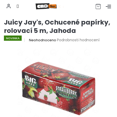
CZK
Přejít
Juicy Jay's, Ochucené papírky,
na
obsah
rolovací 5 m, Jahoda
NOVINKA
Průměrné
Podrobnosti hodnocení
Neohodnoceno
hodnocení
produktu
je
0,0
z
5
hvězdiček.