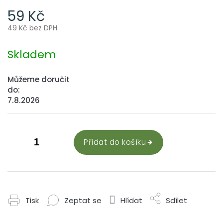
59 Kč
49 Kč bez DPH
Měrná
cena:
Skladem
Můžeme doručit
do:
7.8.2026
Přidat do košíku
Tisk
Zeptat se
Hlídat
Sdílet