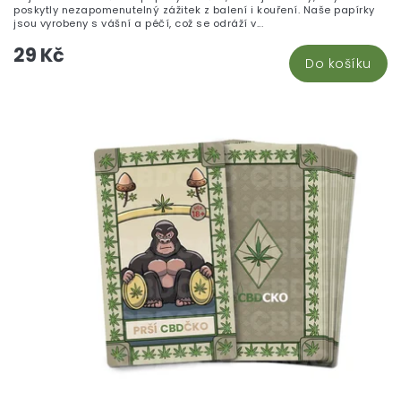
5,
poskytly nezapomenutelný zážitek z balení i kouření. Naše papírky
z
jsou vyrobeny s vášní a péčí, což se odráží v...
5
29 Kč
hv
Do košíku