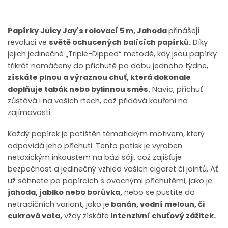
Papírky Juicy Jay's rolovací 5 m, Jahoda
přinášejí
revoluci ve
světě ochucených balících papírků.
Díky
jejich jedinečné „Triple-Dipped“ metodě, kdy jsou papírky
třikrát namáčeny do příchutě po dobu jednoho týdne,
získáte plnou a výraznou chuť, která dokonale
doplňuje tabák nebo bylinnou směs.
Navíc, příchuť
zůstává i na vašich rtech, což přidává kouření na
zajímavosti.
Každý papírek je potištěn tématickým motivem, který
odpovídá jeho příchuti. Tento potisk je vyroben
netoxickým inkoustem na bázi sóji, což zajišťuje
bezpečnost a jedinečný vzhled vašich cigaret či jointů. Ať
už sáhnete po papírcích s ovocnými příchutěmi, jako je
jahoda, jablko nebo borůvka,
nebo se pustíte do
netradičních variant, jako je
banán, vodní meloun, či
cukrová vata,
vždy získáte
intenzivní chuťový zážitek.