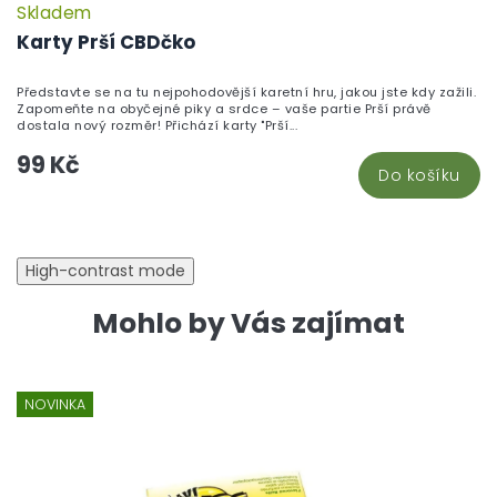
Skladem
P
h
Karty Prší CBDčko
pr
je
Představte se na tu nejpohodovější karetní hru, jakou jste kdy zažili.
5,
Zapomeňte na obyčejné piky a srdce – vaše partie Prší právě
z
dostala nový rozměr! Přichází karty "Prší...
5
99 Kč
hv
Do košíku
High-contrast mode
Mohlo by Vás zajímat
NOVINKA