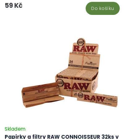
59 Kč
jedinečné i tradiční, a to z nich dělá ideální volbu pro každého
Do košíku
milovníka balení. Vyberte si papírky podle vaší chuti a zažijte ten
rozdíl, který vám ostatní papírky prostě nemohou nabídnout.
Skladem
Papírky a filtry RAW CONNOISSEUR 32ks v