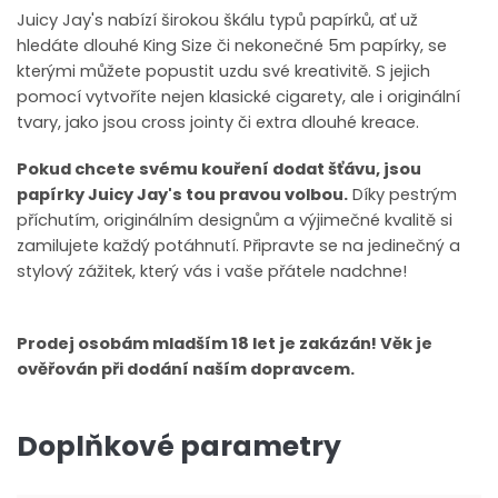
Juicy Jay's nabízí širokou škálu typů papírků, ať už
hledáte dlouhé King Size či nekonečné 5m papírky, se
kterými můžete popustit uzdu své kreativitě. S jejich
pomocí vytvoříte nejen klasické cigarety, ale i originální
tvary, jako jsou cross jointy či extra dlouhé kreace.
Pokud chcete svému kouření dodat šťávu, jsou
papírky Juicy Jay's tou pravou volbou.
Díky pestrým
příchutím, originálním designům a výjimečné kvalitě si
zamilujete každý potáhnutí. Připravte se na jedinečný a
stylový zážitek, který vás i vaše přátele nadchne!
Prodej osobám mladším 18 let je zakázán! Věk je
ověřován při dodání naším dopravcem.
Doplňkové parametry