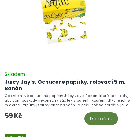
Skladem
Juicy Jay's, Ochucené papírky, rolovací 5 m,
Banán
Objevte nové ochucené papírky Juicy Jay's Banán, které jsou tady,
aby vám poskytly nekonečný zážitek z balení i kouření, díky jejich 5
m délce. Papírky jsou vyrobeny s vášní a péčí, což se odráží v jejich
jedinečném designovém potisku. Jejich příchutě jsou jedinečné i
59 Kč
tradiční, a to z nich dělá ideální volbu pro každého milovníka
Do košíku
balení. Vyberte si papírky podle vaší chuti a zažijte ten rozdíl, který
vám ostatní papírky prostě nemohou nabídnout.