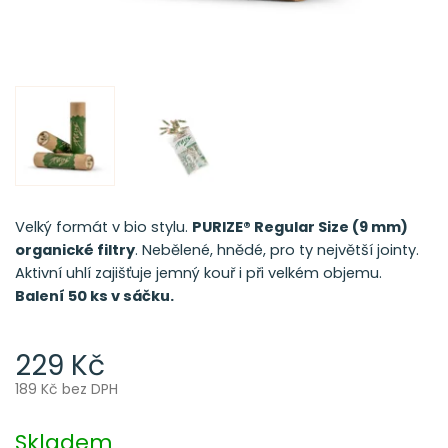
Velký formát v bio stylu.
PURIZE® Regular Size (9 mm)
organické filtry
. Nebělené, hnědé, pro ty největší jointy.
Aktivní uhlí zajišťuje jemný kouř i při velkém objemu.
Balení 50 ks v sáčku.
229 Kč
189 Kč bez DPH
Měrná
cena:
Skladem