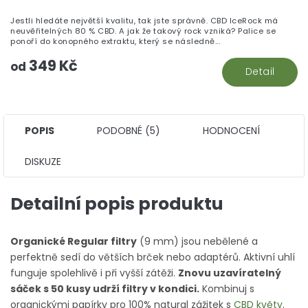
je
Jestli hledáte největší kvalitu, tak jste správně. CBD IceRock má
5,
neuvěřitelných 80 % CBD. A jak že takový rock vzniká? Palice se
z
ponoří do konopného extraktu, který se následně...
5
349 Kč
hv
od
Detail
POPIS
PODOBNÉ (5)
HODNOCENÍ
DISKUZE
Detailní popis produktu
Organické Regular filtry
(9 mm) jsou nebělené a
perfektně sedí do větších brček nebo adaptérů. Aktivní uhlí
funguje spolehlivě i při vyšší zátěži.
Znovu uzavíratelný
sáček s 50 kusy udrží filtry v kondici.
Kombinuj s
organickými papírky pro 100% natural zážitek s
CBD květy
.