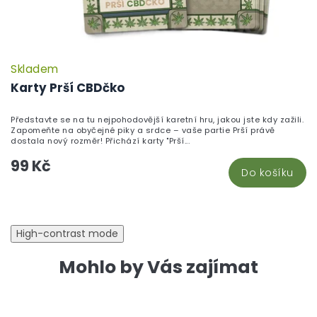
Skladem
P
h
Karty Prší CBDčko
pr
je
Představte se na tu nejpohodovější karetní hru, jakou jste kdy zažili.
5,
Zapomeňte na obyčejné piky a srdce – vaše partie Prší právě
z
dostala nový rozměr! Přichází karty "Prší...
5
99 Kč
hv
Do košíku
High-contrast mode
Mohlo by Vás zajímat