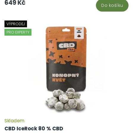
649 Kč
Do košíku
VÝPRODEJ
PRO EXPERTY
Skladem
P
h
CBD IceRock 80 % CBD
pr