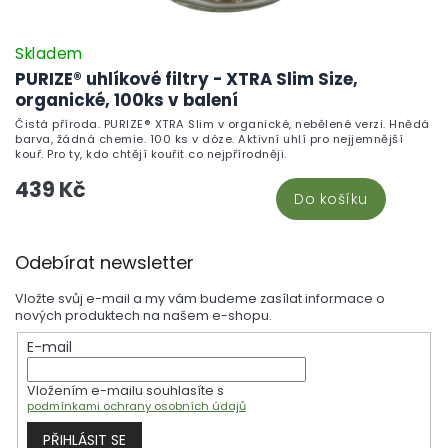
Skladem
PURIZE® uhlíkové filtry - XTRA Slim Size,
organické, 100ks v balení
Čistá příroda. PURIZE® XTRA Slim v organické, nebělené verzi. Hnědá
barva, žádná chemie. 100 ks v dóze. Aktivní uhlí pro nejjemnější
kouř. Pro ty, kdo chtějí kouřit co nejpřírodněji.
439 Kč
Do košíku
Z
Odebírat newsletter
á
p
Vložte svůj e-mail a my vám budeme zasílat informace o
a
nových produktech na našem e-shopu.
t
E-mail
í
Vložením e-mailu souhlasíte s
podmínkami ochrany osobních údajů
PŘIHLÁSIT SE