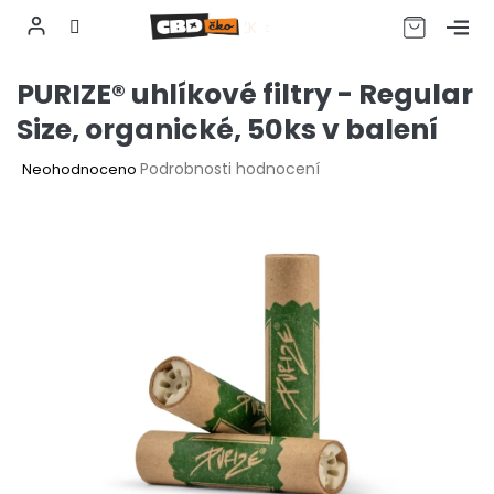
CZK
Přejít
PURIZE® uhlíkové filtry - Regular
na
obsah
Size, organické, 50ks v balení
Průměrné
Podrobnosti hodnocení
Neohodnoceno
hodnocení
produktu
je
0,0
z
5
hvězdiček.