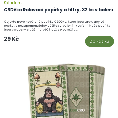
Skladem
P
h
CBDčko Rolovací papírky a filtry, 32 ks v balení
pr
je
Objevte nové nebělené papírky CBDčko, které jsou tady, aby vám
5,
poskytly nezapomenutelný zážitek z balení i kouření. Naše papírky
z
jsou vyrobeny s vášní a péčí, což se odráží v...
5
29 Kč
hv
Do košíku