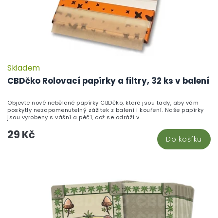
Skladem
P
h
CBDčko Rolovací papírky a filtry, 32 ks v balení
pr
je
Objevte nové nebělené papírky CBDčko, které jsou tady, aby vám
5,
poskytly nezapomenutelný zážitek z balení i kouření. Naše papírky
z
jsou vyrobeny s vášní a péčí, což se odráží v...
5
29 Kč
hv
Do košíku