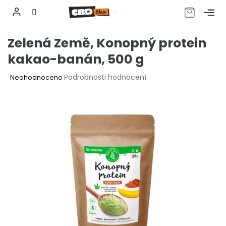
CZK
Přejít
Zelená Země, Konopný protein
na
obsah
kakao-banán, 500 g
Průměrné
Podrobnosti hodnocení
Neohodnoceno
hodnocení
produktu
je
0,0
z
5
hvězdiček.