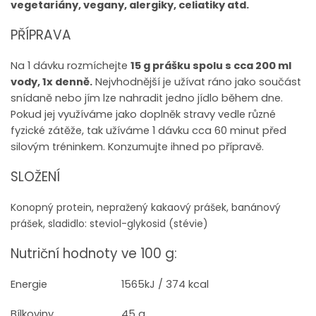
vegetariány, vegany, alergiky, celiatiky atd.
PŘÍPRAVA
Na 1 dávku rozmíchejte
15 g prášku spolu s cca 200 ml
vody, 1x denně.
Nejvhodnější je užívat ráno jako součást
snídaně nebo jím lze nahradit jedno jídlo během dne.
Pokud jej využíváme jako doplněk stravy vedle různé
fyzické zátěže, tak užíváme 1 dávku cca 60 minut před
silovým tréninkem. Konzumujte ihned po přípravě.
SLOŽENÍ
Konopný protein
, nepražený kakaový prášek, banánový
prášek, sladidlo: steviol-glykosid (stévie)
Nutriční hodnoty ve 100 g:
Energie
1565kJ / 374 kcal
Bílkoviny
45 g