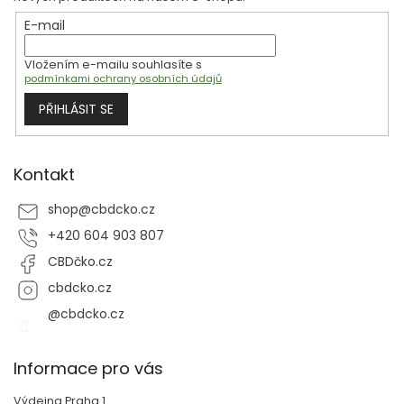
t
E-mail
í
Vložením e-mailu souhlasíte s
podmínkami ochrany osobních údajů
PŘIHLÁSIT SE
Kontakt
shop
@
cbdcko.cz
+420 604 903 807
CBDčko.cz
cbdcko.cz
@cbdcko.cz
Informace pro vás
Výdejna Praha 1