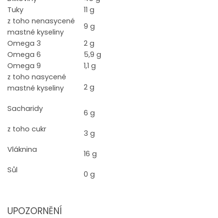
Tuky
11 g
z toho nenasycené
9 g
mastné kyseliny
Omega 3
2 g
Omega 6
5,9 g
Omega 9
1,1 g
z toho nasycené
2 g
mastné kyseliny
Sacharidy
6 g
z toho cukr
3 g
Vláknina
16 g
Sůl
0 g
UPOZORNĚNÍ