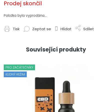
cena:
Prodej skončil
Položka byla vyprodána…
Tisk
Zeptat se
Hlídat
Sdílet
Související produkty
PRO ZAČÁTEČNÍKY
KLIDNÝ REŽIM