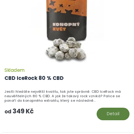
Skladem
P
h
CBD IceRock 80 % CBD
pr
je
Jestli hledáte největší kvalitu, tak jste správně. CBD IceRock má
5,
neuvěřitelných 80 % CBD. A jak že takový rock vzniká? Palice se
z
ponoří do konopného extraktu, který se následně...
5
349 Kč
hv
od
Detail