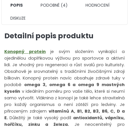
POPIS
PODOBNÉ (4)
HODNOCENÍ
DISKUZE
Detailní popis produktu
Konopný protein
je svým složením vynikající a
ojedinělou doplňkovou výživou pro sportovce a aktivní
lidi. Je vhodný pro regeneraci a růst svalů pro kulturisty.
Obsahově je srovnatelný s tradičními živočišnými zdroji
bílkovin. Konopný protein navíc obsahuje zdravé tuky v
podobě
omega 3, omega 6 a omega 9 mastných
kyselin
v ideálním poměru pro vaše tělo, které si neumí
samo vytvořit. Vláknina z konopí je také lehce stravitelná
pro každý organismus a není zátěží pro ledviny. Je
přirozeným zdrojem
vitamínů A, B1, B2, B3, B6, C, D a
E.
Důležitý je také vysoký podíl
antioxidantů, vápníku,
hořčíku, zinku a železa.
Je neocenitelný pro