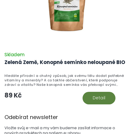
Skladem
Zelená Země, Konopné semínko neloupané BIO
Hledáte přírodní a chutný způsob, jak svému tělu dodat potřebné
vitamíny a minerály? A co takhle občerstvení, které podporuje
zdraví a vitalitu? Naše konopná semínka vás překvapí svými
významnými benefity a skvělou chutí!
89 Kč
Detail
Z
Odebírat newsletter
á
p
Vložte svůj e-mail a my vám budeme zasílat informace o
a
nových produktech na našem e-shopu.