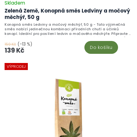
Skladem
Zelená Země, Konopná směs Ledviny a močový
měchýř, 50 g
Konopná směs Ledviny a močový měchýř, 50 g - Tato výjimečná
směs nabízí jedinečnou kombinaci přírodních chutí a účinků
konopí. Ideální pro posílení ledvin a močového měchýře. Připravte si
šálek zdraví z kvalitních surovin, který ocení každý milovník čajů.
(-13 %)
159 Kč
Do košíku
139 Kč
VÝPRODEJ