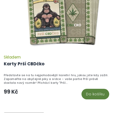
Skladem
P
h
Karty Prší CBDčko
pr
je
Představte se na tu nejpohodovější karetní hru, jakou jste kdy zažili.
5,
Zapomeňte na obyčejné piky a srdce – vaše partie Prší právě
z
dostala nový rozměr! Přichází karty "Prší...
5
99 Kč
hv
Do košíku