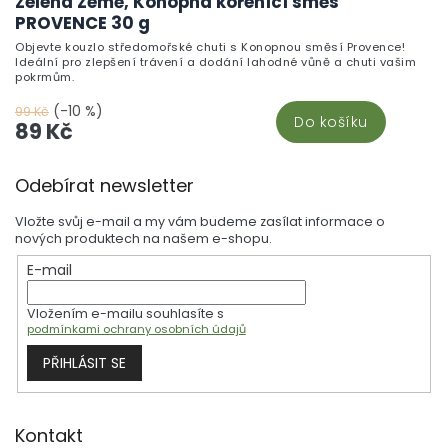
Zelená Země, Konopná kořenící směs
PROVENCE 30 g
Objevte kouzlo středomořské chuti s Konopnou směsí Provence!
Ideální pro zlepšení trávení a dodání lahodné vůně a chuti vašim
pokrmům.
(-10 %)
99 Kč
Do košíku
89 Kč
Z
Odebírat newsletter
á
p
Vložte svůj e-mail a my vám budeme zasílat informace o
a
nových produktech na našem e-shopu.
t
E-mail
í
Vložením e-mailu souhlasíte s
podmínkami ochrany osobních údajů
PŘIHLÁSIT SE
Kontakt