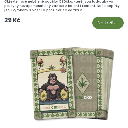
Objevte nové nebělené papírky CBDčko, které jsou tady, aby vám
5,
poskytly nezapomenutelný zážitek z balení i kouření. Naše papírky
z
jsou vyrobeny s vášní a péčí, což se odráží v...
5
29 Kč
hv
Do košíku