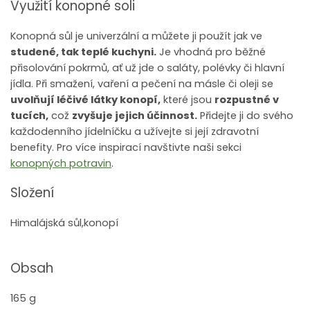
Využití konopné soli
Konopná sůl je univerzální a můžete ji použít jak ve
studené, tak teplé kuchyni.
Je vhodná pro běžné
přisolování pokrmů, ať už jde o saláty, polévky či hlavní
jídla. Při smažení, vaření a pečení na másle či oleji se
uvolňují léčivé látky konopí,
které jsou
rozpustné v
tucích,
což
zvyšuje jejich účinnost.
Přidejte ji do svého
každodenního jídelníčku a užívejte si její zdravotní
benefity. Pro více inspirací navštivte naši sekci
konopných potravin
.
Složení
Himalájská sůl,konopí
Obsah
165 g