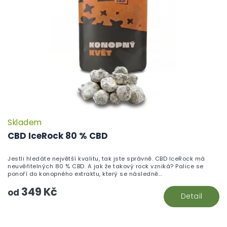
Skladem
P
h
CBD IceRock 80 % CBD
pr
je
Jestli hledáte největší kvalitu, tak jste správně. CBD IceRock má
5,
neuvěřitelných 80 % CBD. A jak že takový rock vzniká? Palice se
z
ponoří do konopného extraktu, který se následně...
5
349 Kč
hv
od
Detail