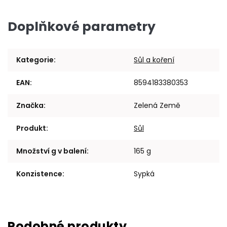
Doplňkové parametry
Kategorie
:
Sůl a koření
EAN
:
8594183380353
Značka
:
Zelená Země
Produkt
:
Sůl
Množství g v balení
:
165 g
Konzistence
:
Sypká