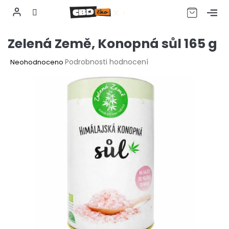
CZK
Přejít
Zelená Země, Konopná sůl 165 g
na
obsah
Průměrné
Podrobnosti hodnocení
Neohodnoceno
hodnocení
produktu
je
0,0
z
5
hvězdiček.