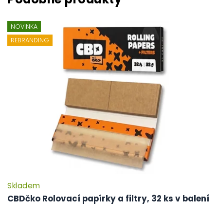
NOVINKA
REBRANDING
Skladem
P
h
CBDčko Rolovací papírky a filtry, 32 ks v balení
pr
je