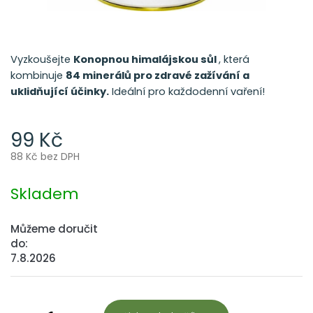
Vyzkoušejte
K
onopnou himalájskou sůl
, která
kombinuje
84 minerálů pro zdravé zažívání a
uklidňující účinky.
Ideální pro každodenní vaření!
99 Kč
88 Kč bez DPH
Měrná
cena:
Skladem
Můžeme doručit
do:
7.8.2026