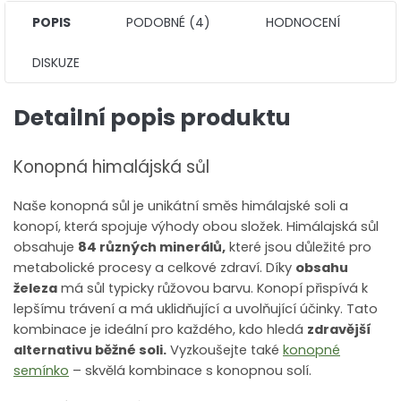
POPIS
PODOBNÉ (4)
HODNOCENÍ
DISKUZE
Detailní popis produktu
Konopná himalájská sůl
Naše konopná sůl je unikátní směs himálajské soli a
konopí, která spojuje výhody obou složek. Himálajská sůl
obsahuje
84 různých minerálů,
které jsou důležité pro
metabolické procesy a celkové zdraví. Díky
obsahu
železa
má sůl typicky růžovou barvu. Konopí přispívá k
lepšímu trávení a má uklidňující a uvolňující účinky. Tato
kombinace je ideální pro každého, kdo hledá
zdravější
alternativu běžné soli.
Vyzkoušejte také
konopné
semínko
– skvělá kombinace s konopnou solí.