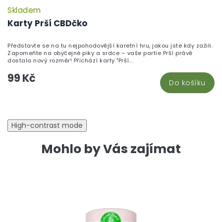
Skladem
P
h
Karty Prší CBDčko
pr
je
Představte se na tu nejpohodovější karetní hru, jakou jste kdy zažili.
5,
Zapomeňte na obyčejné piky a srdce – vaše partie Prší právě
z
dostala nový rozměr! Přichází karty "Prší...
5
99 Kč
hv
Do košíku
High-contrast mode
Mohlo by Vás zajímat