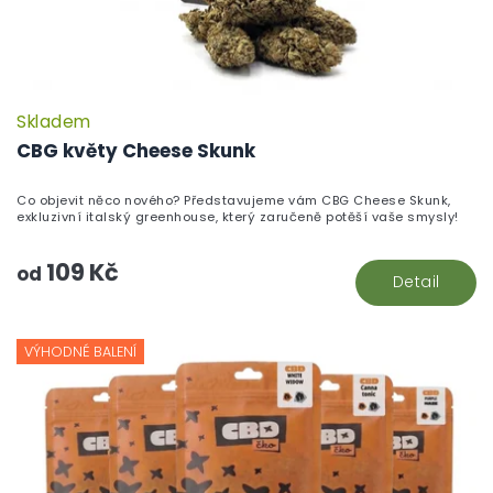
Skladem
CBG květy Cheese Skunk
Co objevit něco nového? Představujeme vám CBG Cheese Skunk,
exkluzivní italský greenhouse, který zaručeně potěší vaše smysly!
109 Kč
od
Detail
VÝHODNÉ BALENÍ