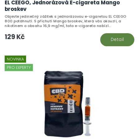
EL CEEGO, Jednorázová E-cigareta Mango
broskev
Objevte jedinečný zážitek s jednorázovou e-cigaretou EL CEEGO
800 potáhnutí. S příchutí Mango broskev, která vás okouzlí, a
nikotinem o obsahu 16,9 mg/ml, tato e-cigareta nabízí...
129 Kč
Detail
NOVINKA
PRO EXPERTY