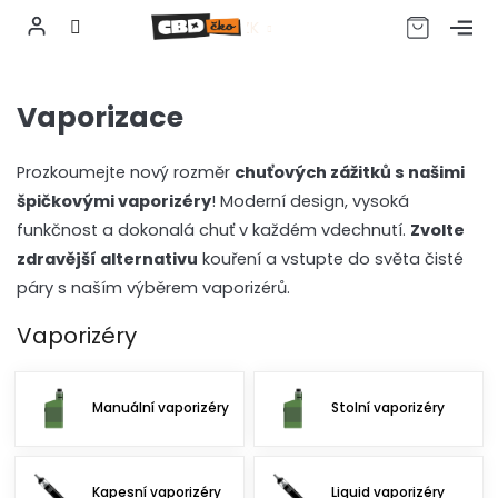
CZK
Přejít
na
Vaporizace
obsah
Prozkoumejte nový rozměr
chuťových zážitků s našimi
špičkovými vaporizéry
! Moderní design, vysoká
funkčnost a dokonalá chuť v každém vdechnutí.
Zvolte
zdravější alternativu
kouření a vstupte do světa čisté
páry s naším výběrem vaporizérů.
Vaporizéry
Manuální vaporizéry
Stolní vaporizéry
Kapesní vaporizéry
Liquid vaporizéry