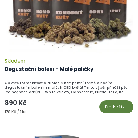
Skladem
P
h
Degustační balení - Malé paličky
pr
je
Objevte rozmanitost a aroma v kompaktní formě s naším
5,
degustačním balením malých CBD květů! Tento výběr přináší pět
z
jedinečných odrůd – White Widow, Cannatonic, Purple Haze, BZ1...
5
890 Kč
hv
Do košíku
Měrná
178 Kč / 1 ks
cena: