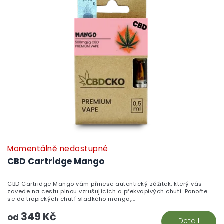
r
i
o
s
d
p
u
r
k
o
t
d
ů
u
k
t
ů
Momentálně nedostupné
P
h
CBD Cartridge Mango
pr
je
CBD Cartridge Mango vám přinese autentický zážitek, který vás
5,
zavede na cestu plnou vzrušujících a překvapivých chutí. Ponořte
z
se do tropických chutí sladkého manga,...
5
349 Kč
hv
od
Detail