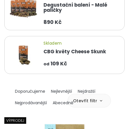
Degustační balení - Malé
paličky
890 Kč
Skladem
CBG květy Cheese Skunk
109 Kč
od
Ř
Doporučujeme
Nejlevnější
Nejdražší
a
z
Otevřít filtr
Nejprodávanější
Abecedně
e
n
V
í
ý
VÝPRODEJ
p
p