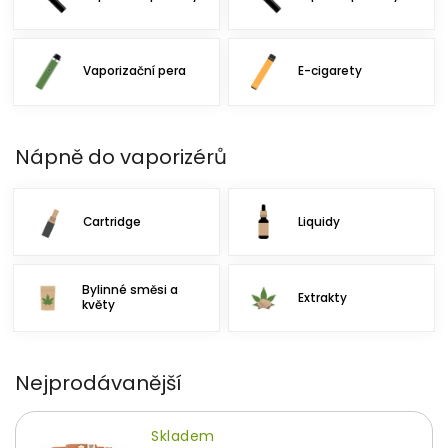
Vaporizační pera
E-cigarety
Nápně do vaporizérů
Cartridge
Liquidy
Bylinné směsi a
Extrakty
květy
Nejprodávanější
Skladem