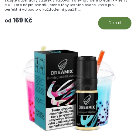
Zažijte autentický zážitek z vapování s e-liquidem Dreamix - Berry
Mix ! Tato náplň přináší jemné tóny lesního ovoce, které jsou
perfektní volbou pro každodenní použití....
169 Kč
od
Detail