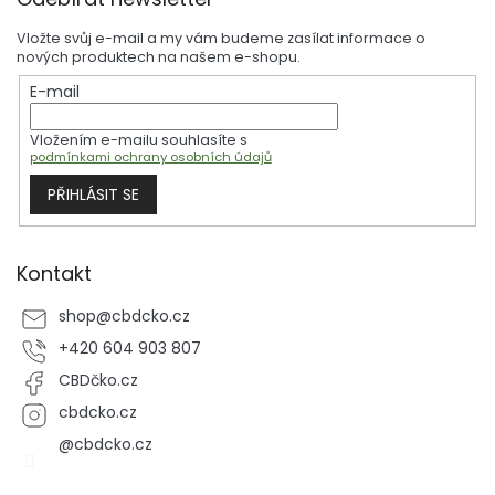
á
d
p
a
Vložte svůj e-mail a my vám budeme zasílat informace o
a
c
nových produktech na našem e-shopu.
t
í
E-mail
í
p
r
Vložením e-mailu souhlasíte s
v
podmínkami ochrany osobních údajů
k
y
PŘIHLÁSIT SE
v
ý
p
i
Kontakt
s
u
shop
@
cbdcko.cz
+420 604 903 807
CBDčko.cz
cbdcko.cz
@cbdcko.cz