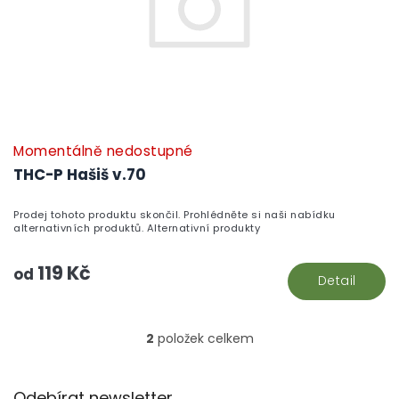
Momentálně nedostupné
THC-P Hašiš v.70
Prodej tohoto produktu skončil. Prohlédněte si naši nabídku
alternativních produktů. Alternativní produkty
119 Kč
od
Detail
2
položek celkem
O
v
l
Z
á
Odebírat newsletter