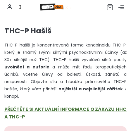
CZK
Přejít
na
THC-P Hašiš
obsah
THC-P hašiš je koncentrovaná forma kanabinoidu THC-P,
který je známý svými silnými psychoaktivními účinky (až
30x silnější než THC). THC-P hašiš vyvolává silné pocity
uvolnění a euforie
a může mít řadu terapeutických
účinků, včetně úlevy od bolesti, úzkosti, zánětů a
nespavosti. Objevte sílu a hloubku prémiového THC-P
hašiše, který vám přináší
nejčistší a nejsilnější zážitek
z
konopí.
PŘEČTĚTE SI AKTUÁLNÍ INFORMACE O ZÁKAZU HHC
A THC-P