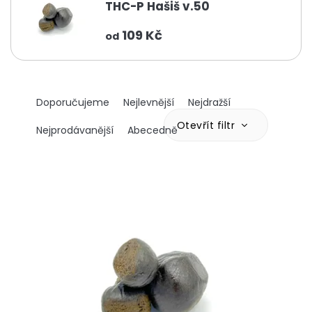
THC-P Hašiš v.50
109 Kč
od
Ř
Doporučujeme
Nejlevnější
Nejdražší
a
z
Otevřít filtr
Nejprodávanější
Abecedně
e
n
V
í
ý
p
p
r
i
o
s
d
p
u
r
k
o
t
d
ů
u
k