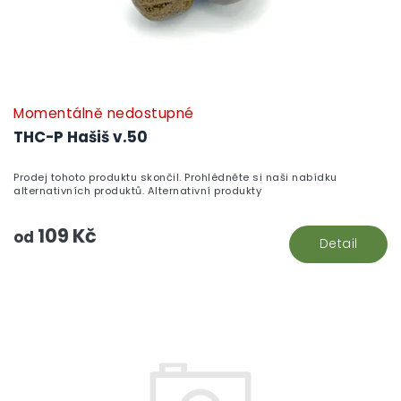
t
ů
Momentálně nedostupné
THC-P Hašiš v.50
Prodej tohoto produktu skončil. Prohlédněte si naši nabídku
alternativních produktů. Alternativní produkty
109 Kč
od
Detail