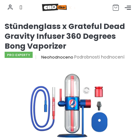
CZK
Přejít
Stündenglass x Grateful Dead
na
obsah
Gravity Infuser 360 Degrees
Bong Vaporizer
PRO EXPERTY
Průměrné
Podrobnosti hodnocení
Neohodnoceno
hodnocení
produktu
je
0,0
z
5
hvězdiček.