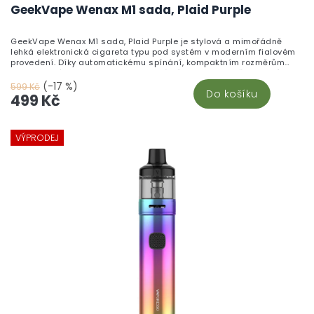
GeekVape Wenax M1 sada, Plaid Purple
GeekVape Wenax M1 sada, Plaid Purple je stylová a mimořádně
lehká elektronická cigareta typu pod systém v moderním fialovém
provedení. Díky automatickému spínání, kompaktním rozměrům
a spolehlivé baterii je Wenax M1 ideální volbou pro každodenní
pohodlné vapování bez složitého nastavování.
(-17 %)
599 Kč
Do košíku
499 Kč
VÝPRODEJ