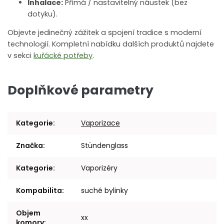
Inhalace:
Přímá / nastavitelný náustek (bez
dotyku).
Objevte jedinečný zážitek a spojení tradice s moderní
technologií. Kompletní nabídku dalších produktů najdete
v sekci
kuřácké potřeby
.
Doplňkové parametry
Kategorie
:
Vaporizace
Značka
:
Stündenglass
Kategorie
:
Vaporizéry
Kompabilita
:
suché bylinky
Objem
xx
komory
: