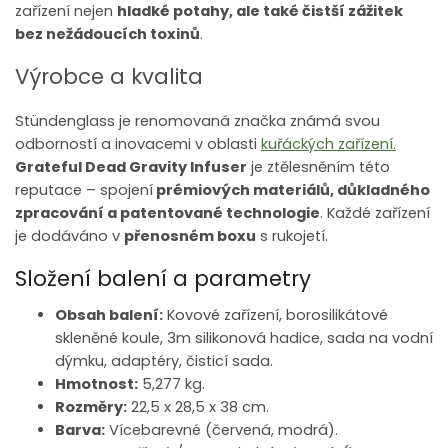
zařízení nejen
hladké potahy, ale také čistší zážitek
bez nežádoucích toxinů
.
Výrobce a kvalita
Stündenglass je renomovaná značka známá svou
odborností a inovacemi v oblasti
kuřáckých zařízení.
Grateful Dead Gravity Infuser
je ztělesněním této
reputace – spojení
prémiových materiálů, důkladného
zpracování a patentované technologie
. Každé zařízení
je dodáváno v
přenosném boxu
s rukojetí.
Složení balení a parametry
Obsah balení:
Kovové zařízení, borosilikátové
skleněné koule, 3m silikonová hadice, sada na vodní
dýmku, adaptéry, čisticí sada.
Hmotnost:
5,277 kg.
Rozměry:
22,5 x 28,5 x 38 cm.
Barva:
Vícebarevné (červená, modrá).