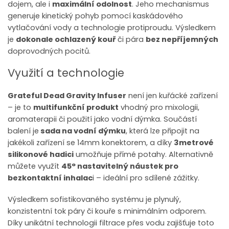
dojem, ale i
maximální odolnost
. Jeho mechanismus
generuje kinetický pohyb pomocí kaskádového
vytlačování vody a technologie protiproudu. Výsledkem
je
dokonale ochlazený kouř
či pára
bez nepříjemných
doprovodných pocitů.
Využití a technologie
Grateful Dead Gravity Infuser
není jen kuřácké zařízení
– je to
multifunkční produkt
vhodný pro mixologii,
aromaterapii či použití jako vodní dýmka. Součástí
balení je
sada na vodní dýmku
, která lze připojit na
jakékoli zařízení se 14mm konektorem, a díky
3metrové
silikonové hadici
umožňuje přímé potahy. Alternativně
můžete využít
45° nastavitelný náustek pro
bezkontaktní inhalac
i – ideální pro sdílené zážitky.
Výsledkem sofistikovaného systému je plynulý,
konzistentní tok páry či kouře s minimálním odporem.
Díky unikátní technologii filtrace přes vodu zajišťuje toto