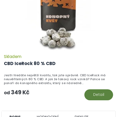
Skladem
P
h
CBD IceRock 80 % CBD
pr
je
Jestli hledáte největší kvalitu, tak jste správně. CBD IceRock má
5,
neuvěřitelných 80 % CBD. A jak že takový rock vzniká? Palice se
z
ponoří do konopného extraktu, který se následně...
5
349 Kč
hv
od
Detail
POPIS
HODNOCENÍ
DISKUZE