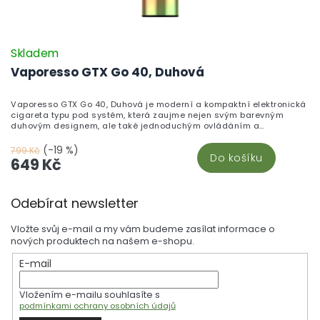
Skladem
Vaporesso GTX Go 40, Duhová
Vaporesso GTX Go 40, Duhová je moderní a kompaktní elektronická
cigareta typu pod systém, která zaujme nejen svým barevným
duhovým designem, ale také jednoduchým ovládáním a
spolehlivým výkonem. Díky integrované baterii, velkému objemu
cartridge a možnosti výměny žhavicích hlav je ideální volbou pro
(-19 %)
799 Kč
Do košíku
každodenní vapování bez složitého nastavování.
649 Kč
Z
Odebírat newsletter
á
p
Vložte svůj e-mail a my vám budeme zasílat informace o
a
nových produktech na našem e-shopu.
t
E-mail
í
Vložením e-mailu souhlasíte s
podmínkami ochrany osobních údajů