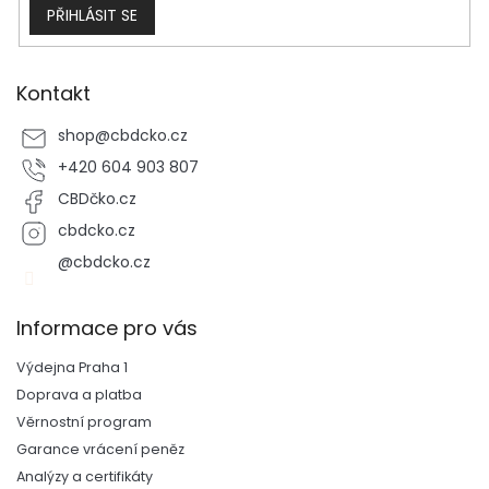
PŘIHLÁSIT SE
Kontakt
shop
@
cbdcko.cz
+420 604 903 807
CBDčko.cz
cbdcko.cz
@cbdcko.cz
Informace pro vás
Výdejna Praha 1
Doprava a platba
Věrnostní program
Garance vrácení peněz
Analýzy a certifikáty