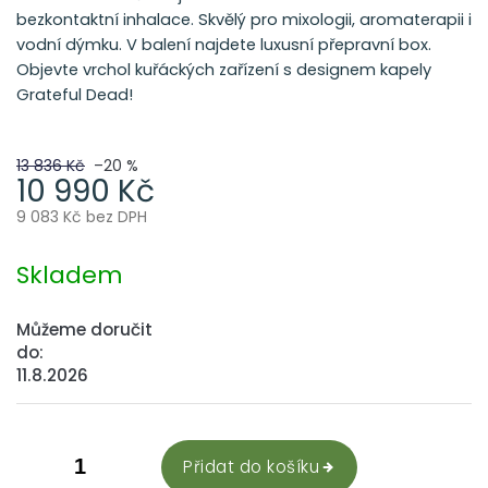
bezkontaktní inhalace. Skvělý pro mixologii, aromaterapii i
vodní dýmku. V balení najdete luxusní přepravní box.
Objevte vrchol kuřáckých zařízení s designem kapely
Grateful Dead!
13 836 Kč
–20 %
10 990 Kč
9 083 Kč bez DPH
Měrná
cena:
Skladem
Můžeme doručit
do:
11.8.2026
Přidat do košíku