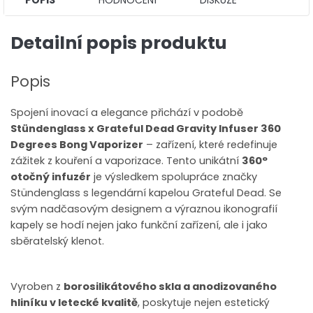
Detailní popis produktu
Popis
Spojení inovací a elegance přichází v podobě
Stündenglass x Grateful Dead Gravity Infuser 360
Degrees Bong Vaporizer
– zařízení, které redefinuje
zážitek z kouření a vaporizace. Tento unikátní
360°
otočný infuzér
je výsledkem spolupráce značky
Stündenglass s legendární kapelou Grateful Dead. Se
svým nadčasovým designem a výraznou ikonografií
kapely se hodí nejen jako funkční zařízení, ale i jako
sběratelský klenot.
Vyroben z
borosilikátového skla a anodizovaného
hliníku v letecké kvalitě
, poskytuje nejen estetický