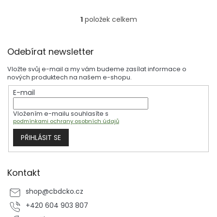
1
položek celkem
O
v
l
Z
á
Odebírat newsletter
á
d
p
a
Vložte svůj e-mail a my vám budeme zasílat informace o
a
c
nových produktech na našem e-shopu.
t
í
E-mail
í
p
r
Vložením e-mailu souhlasíte s
v
podmínkami ochrany osobních údajů
k
y
PŘIHLÁSIT SE
v
ý
p
i
Kontakt
s
u
shop
@
cbdcko.cz
+420 604 903 807