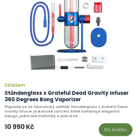
i
ů
s
p
r
o
d
u
k
t
ů
Skladem
Stündenglass x Grateful Dead Gravity Infuser
360 Degrees Bong Vaporizer
Připravte se na futuristický zážitek! Stündenglass x Grateful Dead
Gravity Infuser je ikonické zařízení, které kombinuje elegantní
design, prémiové materiály a pokročilé...
10 990 Kč
Do košíku