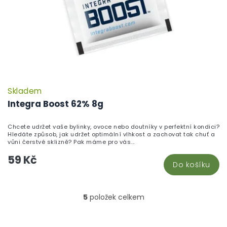
Skladem
Integra Boost 62% 8g
Chcete udržet vaše bylinky, ovoce nebo doutníky v perfektní kondici?
Hledáte způsob, jak udržet optimální vlhkost a zachovat tak chuť a
vůni čerstvé sklizně? Pak máme pro vás...
59 Kč
Do košíku
5
položek celkem
O
v
l
Z