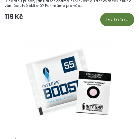
Hledáte způsob, jak udržet optimální vlhkost a zachovat tak chuť a
vůni čerstvé sklizně? Pak máme pro vás...
119 Kč
Do košíku