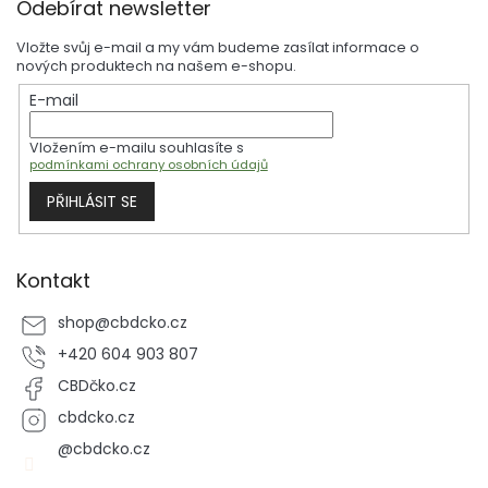
á
Odebírat newsletter
á
d
p
a
Vložte svůj e-mail a my vám budeme zasílat informace o
a
c
nových produktech na našem e-shopu.
t
í
E-mail
í
p
r
Vložením e-mailu souhlasíte s
v
podmínkami ochrany osobních údajů
k
y
PŘIHLÁSIT SE
v
ý
p
i
Kontakt
s
u
shop
@
cbdcko.cz
+420 604 903 807
CBDčko.cz
cbdcko.cz
@cbdcko.cz