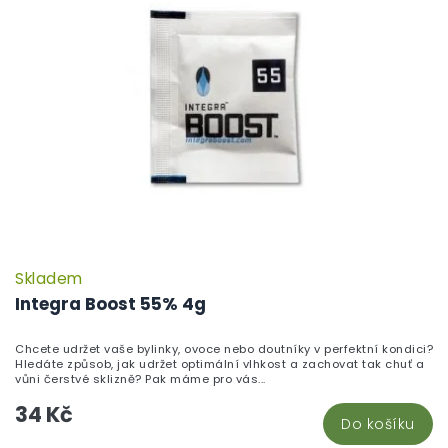
i
ů
s
p
r
o
d
u
k
t
ů
Skladem
Integra Boost 55% 4g
Chcete udržet vaše bylinky, ovoce nebo doutníky v perfektní kondici?
Hledáte způsob, jak udržet optimální vlhkost a zachovat tak chuť a
vůni čerstvé sklizně? Pak máme pro vás...
34 Kč
Do košíku