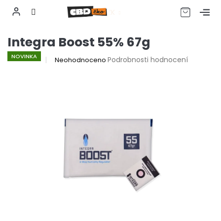
CZK
Přejít
Integra Boost 55% 67g
na
obsah
NOVINKA
Průměrné
Podrobnosti hodnocení
Neohodnoceno
hodnocení
produktu
je
0,0
z
5
hvězdiček.