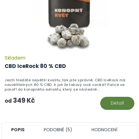
Skladem
P
h
CBD IceRock 80 % CBD
pr
je
Jestli hledáte největší kvalitu, tak jste správně. CBD IceRock má
5,
neuvěřitelných 80 % CBD. A jak že takový rock vzniká? Palice se
z
ponoří do konopného extraktu, který se následně...
5
349 Kč
hv
od
Detail
POPIS
PODOBNÉ (5)
HODNOCENÍ