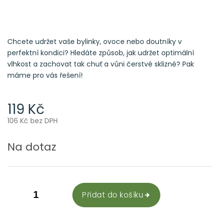
Chcete udržet vaše bylinky, ovoce nebo doutníky v
perfektní kondici? Hledáte způsob, jak udržet optimální
vlhkost a zachovat tak chuť a vůni čerstvé sklizně? Pak
máme pro vás řešení!
119 Kč
106 Kč bez DPH
Měrná
cena:
Na dotaz
Přidat do košíku