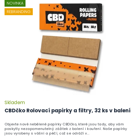
NOVINKA
REBRANDING
Skladem
P
h
CBDčko Rolovací papírky a filtry, 32 ks v balení
pr
je
Objevte nové nebělené papírky CBDčko, které jsou tady, aby vám
5,
poskytly nezapomenutelný zážitek z balení i kouření. Naše papírky
z
jsou vyrobeny s vášní a péčí, což se odráží v...