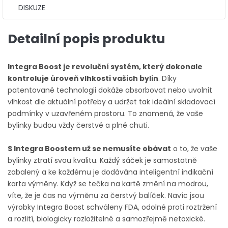
DISKUZE
Detailní popis produktu
Integra Boost je revoluční systém, který dokonale
kontroluje úroveň vlhkosti vašich bylin
. Díky
patentované technologii dokáže absorbovat nebo uvolnit
vlhkost dle aktuální potřeby a udržet tak ideální skladovací
podmínky v uzavřeném prostoru. To znamená, že vaše
bylinky budou vždy čerstvé a plné chuti.
S Integra Boostem už se nemusíte obávat
o to, že vaše
bylinky ztratí svou kvalitu. Každý sáček je samostatně
zabalený a ke každému je dodávána inteligentní indikační
karta výměny. Když se tečka na kartě změní na modrou,
víte, že je čas na výměnu za čerstvý balíček. Navíc jsou
výrobky Integra Boost schváleny FDA, odolné proti roztržení
a rozlití, biologicky rozložitelné a samozřejmě netoxické.