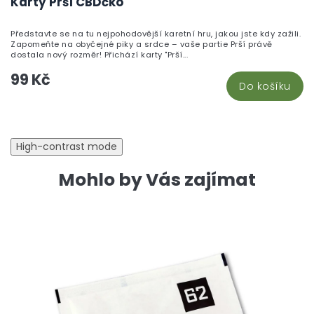
Karty Prší CBDčko
pr
je
Představte se na tu nejpohodovější karetní hru, jakou jste kdy zažili.
5,
Zapomeňte na obyčejné piky a srdce – vaše partie Prší právě
z
dostala nový rozměr! Přichází karty "Prší...
5
99 Kč
hv
Do košíku
High-contrast mode
Mohlo by Vás zajímat