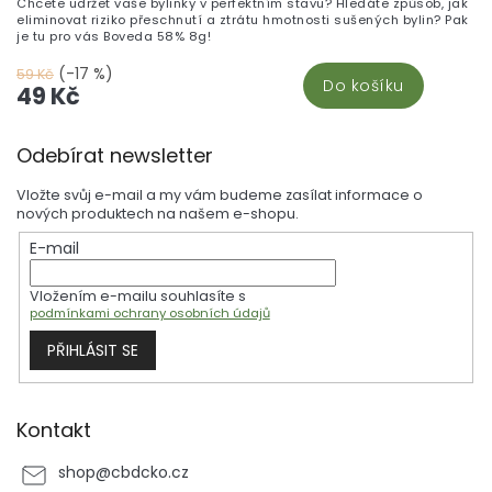
Chcete udržet vaše bylinky v perfektním stavu? Hledáte způsob, jak
eliminovat riziko přeschnutí a ztrátu hmotnosti sušených bylin? Pak
je tu pro vás Boveda 58% 8g!
(-17 %)
59 Kč
Do košíku
49 Kč
Z
Odebírat newsletter
á
p
Vložte svůj e-mail a my vám budeme zasílat informace o
a
nových produktech na našem e-shopu.
t
E-mail
í
Vložením e-mailu souhlasíte s
podmínkami ochrany osobních údajů
PŘIHLÁSIT SE
Kontakt
shop
@
cbdcko.cz