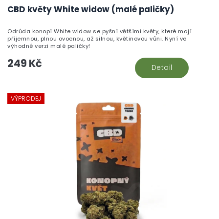
CBD květy White widow (malé paličky)
Odrůda konopí White widow se pyšní většími květy, které mají
příjemnou, plnou ovocnou, až silnou, květinovou vůni. Nyní ve
výhodné verzi malé paličky!
249 Kč
Detail
VÝPRODEJ