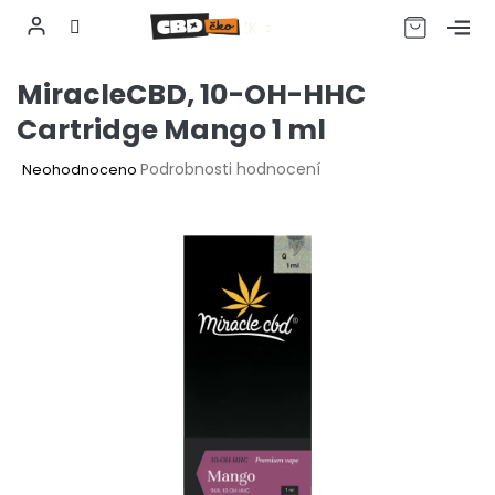
CZK
Přejít
MiracleCBD, 10-OH-HHC
na
obsah
Cartridge Mango 1 ml
Průměrné
Podrobnosti hodnocení
Neohodnoceno
hodnocení
produktu
je
0,0
z
5
hvězdiček.