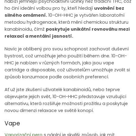
nabízí jemnější psychoaktivní účinky než tradiční THC, což
ho činí ideální volbou pro ty, kteří hledají
uvolnění bez
silného omámení.
10-OH-HHC je vytvářen laboratořní
metodou hydrogenace, která mění chemickou strukturu
kanabinoidu, čímž
poskytuje unikátní rovnováhu mezi
relaxací a mentální jasností.
Navíc je oblíbený pro svou schopnost zachovat duševní
bystrost, což umožňuje jeho použití během dne. 10-OH-
HHC je nabízen v různých formách, jako jsou vape
cartridge a disposable, což uživatelům umožňuje zvolit si
způsob konzumace podle osobních preferencí.
Ať už jste zkušení uživatelé kanabinoidů, nebo teprve
objevujete jejich svět, 10-OH-HHC představuje vzrušující
alternativu, která rozšiřuje možnosti prožitku a poskytuje
novou dimenzi relaxace ve světě konopí.
Vape
Vaporizační pero
s náplní je skvělý způsob, jak mít