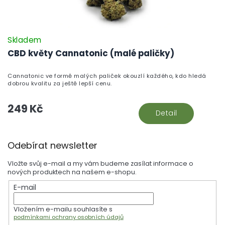
Skladem
CBD květy Cannatonic (malé paličky)
Cannatonic ve formě malých paliček okouzlí každého, kdo hledá
dobrou kvalitu za ještě lepší cenu.
249 Kč
Detail
Z
Odebírat newsletter
á
p
Vložte svůj e-mail a my vám budeme zasílat informace o
a
nových produktech na našem e-shopu.
t
E-mail
í
Vložením e-mailu souhlasíte s
podmínkami ochrany osobních údajů