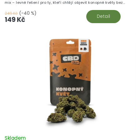
mix – levné řešení pro ty, kteří chtějí objevit konopné květy bez
zbytečného přepychu.
(-40 %)
249 Kč
Detail
149 Kč
Skladem