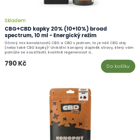
Skladem
CBG+CBD kapky 20% (10+10%) broad
spectrum, 10 ml - Energický režim
Účinný mix kanabinoidů CBG a CBD v jednom, to je náš CBG olej
(nebo také CBG kapky)! Unikátní konopný doplněk stravy, který vám
pomůže se soustředit, kvalitně regenerovat a...
790 Kč
Do košíku