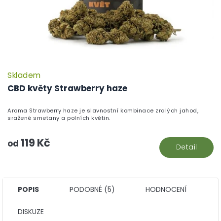
Skladem
CBD květy Strawberry haze
Aroma Strawberry haze je slavnostní kombinace zralých jahod,
sražené smetany a polních květin.
119 Kč
od
Detail
POPIS
PODOBNÉ (5)
HODNOCENÍ
DISKUZE