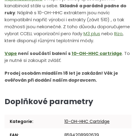
kanabinoid stále u sebe.
Skladné a parádně padne do
ruky
. Náplně s 10-OH-HHC extraktem jsou navíc
kompatibilní napříč výrobci i extrakty (závit 510) , a tak
možnosti jsou nekonečné. Z toho důvodu doporučujeme
vybrat CCELL vaporizační pero řady
M3 plus
nebo
Rizo
,
které disponují různými teplotními módy.
Vape
není součástí balení s
10-OH-HHC cartridge
. To
je nutné si zakoupit zvlášť.
Prodej osobám mladším 18 let je zakázán! Věk je
ověřován při dodání naším dopravcem.
Doplňkové parametry
Kategorie
:
10-OH-HHC Cartridge
EAN
:
8594208992639