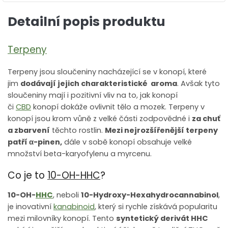
Detailní popis produktu
Terpeny
Terpeny jsou sloučeniny nacházející se v konopí, které
jim
dodávají jejich charakteristické aroma
. Avšak tyto
sloučeniny mají i pozitivní vliv na to, jak konopí
či
CBD
konopí dokáže ovlivnit tělo a mozek. Terpeny v
konopí jsou krom vůně z velké části zodpovědné i
za chuť
a zbarvení
těchto rostlin.
Mezi nejrozšířenější terpeny
patří
α
-pinen,
dále v sobě konopí obsahuje velké
množství beta-karyofylenu a myrcenu.
Co je to
10-OH-HHC
?
10-OH-
HHC
, neboli
10-Hydroxy-Hexahydrocannabinol
,
je inovativní
kanabinoid
, který si rychle získává popularitu
mezi milovníky konopí. Tento
syntetický derivát HHC