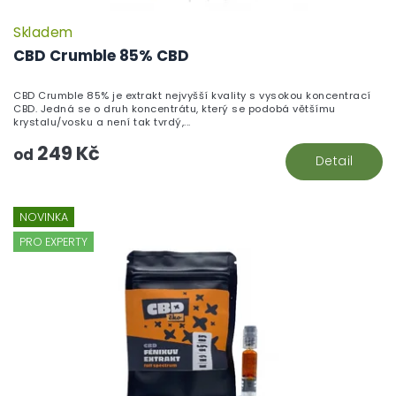
Skladem
CBD Crumble 85% CBD
CBD Crumble 85% je extrakt nejvyšší kvality s vysokou koncentrací
CBD. Jedná se o druh koncentrátu, který se podobá většímu
krystalu/vosku a není tak tvrdý,...
249 Kč
od
Detail
NOVINKA
PRO EXPERTY