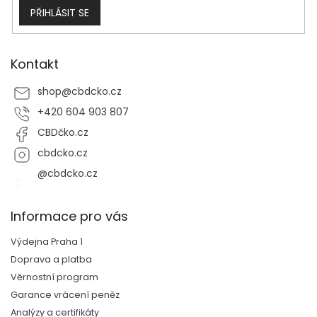
PŘIHLÁSIT SE
Kontakt
shop
@
cbdcko.cz
+420 604 903 807
CBDčko.cz
cbdcko.cz
@cbdcko.cz
Informace pro vás
Výdejna Praha 1
Doprava a platba
Věrnostní program
Garance vrácení peněz
Analýzy a certifikáty