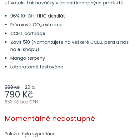
uživatele, tak nováčky v oblasti konopných produktů.
96% 10-OH-
HHC destilát
Prémiová CO₂ extrakce
CCELL cartridge
Závit 510 (Namontujete na veškeré CCELL pera u nás
na e-shopu)
Mango
terpeny
Laboratorně testováno
990 Kč
–20 %
790 Kč
653 Kč bez DPH
Měrná
cena:
Momentálně nedostupné
Položka byla vyprodána…