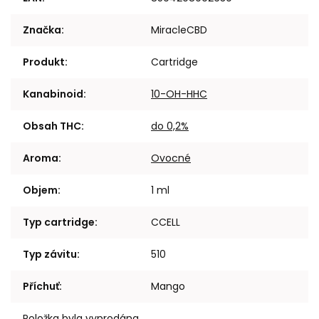
Značka
:
MiracleCBD
Produkt
:
Cartridge
Kanabinoid
:
10-OH-HHC
Obsah THC
:
do 0,2%
Aroma
:
Ovocné
Objem
:
1 ml
Typ cartridge
:
CCELL
Typ závitu
:
510
Příchuť
:
Mango
Položka byla vyprodána…