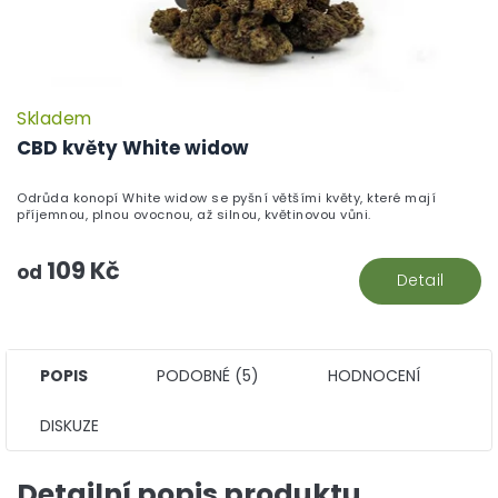
Skladem
P
h
CBD květy White widow
pr
je
Odrůda konopí White widow se pyšní většími květy, které mají
5,
příjemnou, plnou ovocnou, až silnou, květinovou vůni.
z
5
109 Kč
hv
od
Detail
POPIS
PODOBNÉ (5)
HODNOCENÍ
DISKUZE
Detailní popis produktu