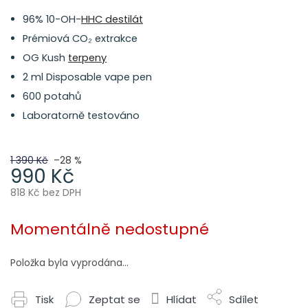
96% 10-OH-
HHC destilát
Prémiová CO₂ extrakce
OG Kush
terpeny
2 ml Disposable vape pen
600 potahů
Laboratorně testováno
1 390 Kč
–28 %
990 Kč
818 Kč bez DPH
Měrná
cena:
Momentálně nedostupné
Položka byla vyprodána…
Tisk
Zeptat se
Hlídat
Sdílet