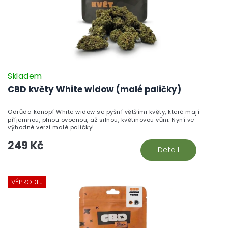
Skladem
CBD květy White widow (malé paličky)
Odrůda konopí White widow se pyšní většími květy, které mají
příjemnou, plnou ovocnou, až silnou, květinovou vůni. Nyní ve
výhodné verzi malé paličky!
249 Kč
Detail
VÝPRODEJ