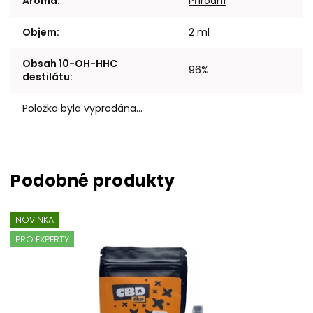
Aroma
:
Přírodní
Objem
:
2 ml
Obsah 10-OH-HHC
96%
destilátu
:
Položka byla vyprodána…
NOVINKA
PRO EXPERTY