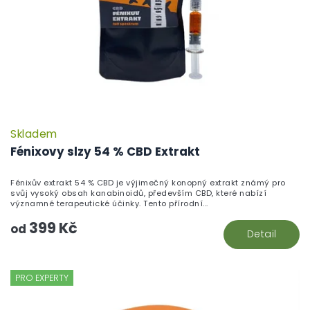
Skladem
Fénixovy slzy 54 % CBD Extrakt
Fénixův extrakt 54 % CBD je výjimečný konopný extrakt známý pro
svůj vysoký obsah kanabinoidů, především CBD, které nabízí
významné terapeutické účinky. Tento přírodní...
399 Kč
od
Detail
PRO EXPERTY