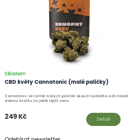
Skladem
CBD květy Cannatonic (malé paličky)
Cannatonic ve formě malých paliček okouzlí každého, kdo hledá
dobrou kvalitu za ještě lepší cenu.
249 Kč
Detail
Z
Odebírat newsletter