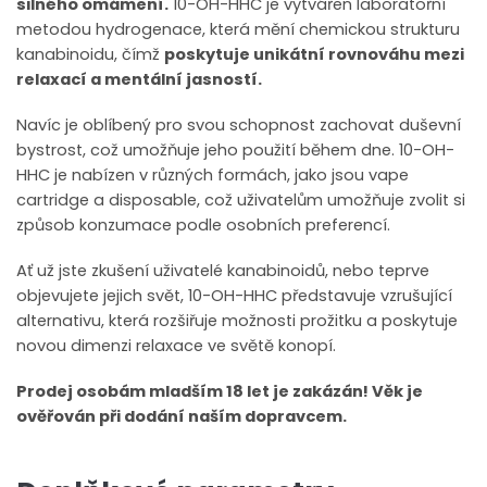
silného omámení.
10-OH-HHC je vytvářen laboratořní
metodou hydrogenace, která mění chemickou strukturu
kanabinoidu, čímž
poskytuje unikátní rovnováhu mezi
relaxací a mentální jasností.
Navíc je oblíbený pro svou schopnost zachovat duševní
bystrost, což umožňuje jeho použití během dne. 10-OH-
HHC je nabízen v různých formách, jako jsou vape
cartridge a disposable, což uživatelům umožňuje zvolit si
způsob konzumace podle osobních preferencí.
Ať už jste zkušení uživatelé kanabinoidů, nebo teprve
objevujete jejich svět, 10-OH-HHC představuje vzrušující
alternativu, která rozšiřuje možnosti prožitku a poskytuje
novou dimenzi relaxace ve světě konopí.
Prodej osobám mladším 18 let je zakázán! Věk je
ověřován při dodání naším dopravcem.