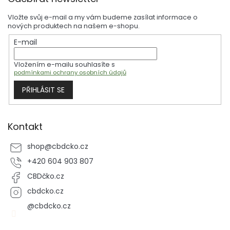
á
p
Vložte svůj e-mail a my vám budeme zasílat informace o
a
nových produktech na našem e-shopu.
t
E-mail
í
Vložením e-mailu souhlasíte s
podmínkami ochrany osobních údajů
PŘIHLÁSIT SE
Kontakt
shop
@
cbdcko.cz
+420 604 903 807
CBDčko.cz
cbdcko.cz
@cbdcko.cz