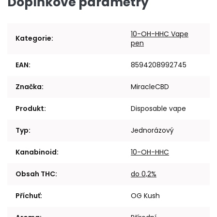
Doplňkové parametry
10-OH-HHC Vape
Kategorie
:
pen
EAN
:
8594208992745
Značka
:
MiracleCBD
Produkt
:
Disposable vape
Typ
:
Jednorázový
Kanabinoid
:
10-OH-HHC
Obsah THC
:
do 0,2%
Příchuť
:
OG Kush