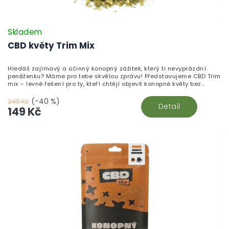
Skladem
CBD květy Trim Mix
Hledáš zajímavý a účinný konopný zážitek, který ti nevyprázdní
peněženku? Máme pro tebe skvělou zprávu! Představujeme CBD Trim
mix – levné řešení pro ty, kteří chtějí objevit konopné květy bez
zbytečného přepychu.
(-40 %)
249 Kč
Detail
149 Kč