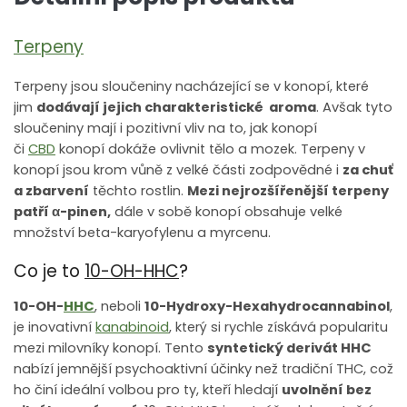
Terpeny
Terpeny jsou sloučeniny nacházející se v konopí, které
jim
dodávají jejich charakteristické aroma
. Avšak tyto
sloučeniny mají i pozitivní vliv na to, jak konopí
či
CBD
konopí dokáže ovlivnit tělo a mozek. Terpeny v
konopí jsou krom vůně z velké části zodpovědné i
za chuť
a zbarvení
těchto rostlin.
Mezi nejrozšířenější terpeny
patří
α
-pinen,
dále v sobě konopí obsahuje velké
množství beta-karyofylenu a myrcenu.
Co je to
10-OH-HHC
?
10-OH-
HHC
, neboli
10-Hydroxy-Hexahydrocannabinol
,
je inovativní
kanabinoid
, který si rychle získává popularitu
mezi milovníky konopí. Tento
syntetický derivát HHC
nabízí jemnější psychoaktivní účinky než tradiční THC, což
ho činí ideální volbou pro ty, kteří hledají
uvolnění bez