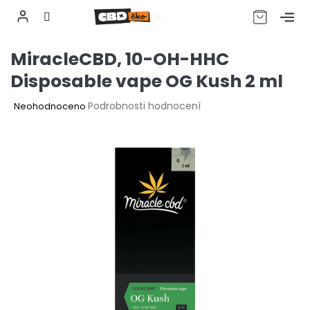
CZK
Přejít
MiracleCBD, 10-OH-HHC
na
obsah
Disposable vape OG Kush 2 ml
Průměrné
Podrobnosti hodnocení
Neohodnoceno
hodnocení
produktu
je
0,0
z
5
hvězdiček.