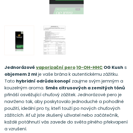
Jednorázové
vaporizační pero
10-OH-HHC
OG Kush
s
objemem 2 ml
je vaše brána k autentickému zážitku.
Tato
hybridní odrůda konopí
zaujme svým jemným a
kouzelným aroma.
Směs citrusových a zemitých tónů
přináší osvěžující chuťový zážitek. Jednorázové pero je
navrženo tak, aby poskytovalo jednoduché a pohodlné
použití, ideální pro ty, kteří touží po nových chuťových
zážitcích. Ať už jste zkušený uživatel nebo začátečník,
každé potáhnutí vás zavede do světa plného překvapení
a vzrušení.