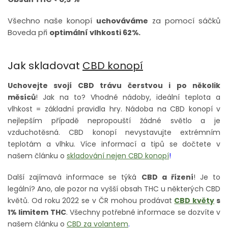
Všechno naše konopí
uchováváme
za pomocí sáčků
Boveda při
optimální vlhkosti 62%.
Jak skladovat
CBD konopí
Uchovejte svojí CBD trávu čerstvou i po několik
měsíců
! Jak na to? Vhodné nádoby, ideální teplota a
vlhkost = základní pravidla hry. Nádoba na CBD konopí v
nejlepším případě nepropouští žádné světlo a je
vzduchotěsná. CBD konopí nevystavujte extrémním
teplotám a vlhku. Více informací a tipů se dočtete v
našem článku o
skladování nejen CBD konopí
!
Další zajímavá informace se týká
CBD a řízení
! Je to
legální? Ano, ale pozor na vyšší obsah THC u některých CBD
květů. Od roku 2022 se v ČR mohou prodávat
CBD květy
s
1% limitem THC
. Všechny potřebné informace se dozvíte v
našem článku o
CBD za volantem
.