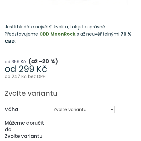
Jestli hledáte největší kvalitu, tak jste správně.
Představujeme
CBD
MoonRock
s až neuvěřitelnými
70 %
CBD
.
až –20 %
od 359 Kč
od
299 Kč
od
247 Kč
bez DPH
Měrná
cena:
Zvolte variantu
Váha
Můžeme doručit
do:
Zvolte variantu