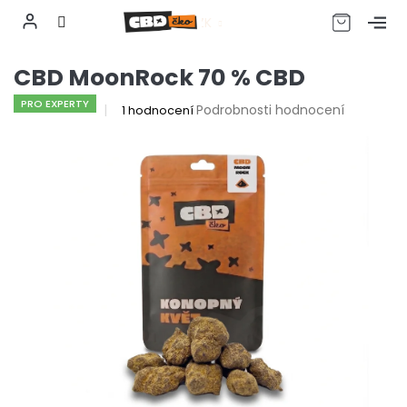
CZK
Přejít
CBD MoonRock 70 % CBD
na
obsah
PRO EXPERTY
Průměrné
Podrobnosti hodnocení
1 hodnocení
hodnocení
produktu
je
5,0
z
5
hvězdiček.