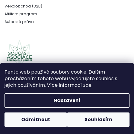
Velkoobchod (B2B)
Affiliate program
Autorská práva
Tento web používá soubory cookie. Dalším
procházením tohoto webu vyjadřujete souhlas s
jejich používáním. Více informací
zde
.
Copyright 2026
CBDčko
. Všechna práva vyhrazena.
Upravit nastavení cookies
Nastavení
Vytvořil Shoptet Premium
Odmítnout
Souhlasím
Používáme
ověření věku Adulto
Grafický návrh vytvořil a
nakódoval
Shoptak.cz