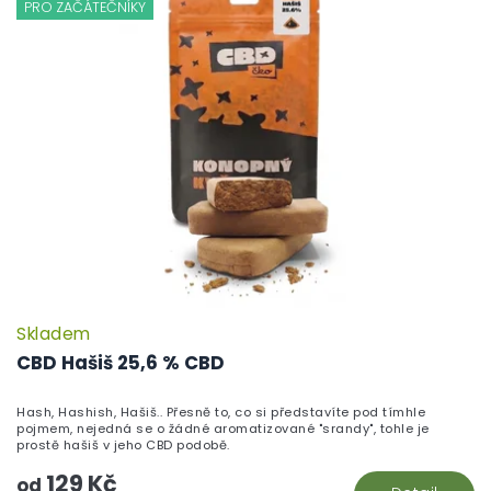
PRO ZAČÁTEČNÍKY
Skladem
P
h
CBD Hašiš 25,6 % CBD
pr
je
Hash, Hashish, Hašiš.. Přesně to, co si představíte pod tímhle
5,
pojmem, nejedná se o žádné aromatizované "srandy", tohle je
z
prostě hašiš v jeho CBD podobě.
5
129 Kč
hv
od