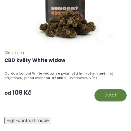
Skladem
P
h
CBD květy White widow
pr
je
Odrůda konopí White widow se pyšní většími květy, které mají
5,
příjemnou, plnou ovocnou, až silnou, květinovou vůni.
z
5
109 Kč
hv
od
Detail
High-contrast mode