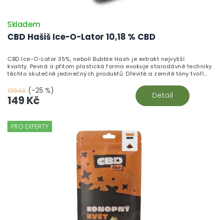
Skladem
CBD Hašiš Ice-O-Lator 10,18 % CBD
CBD Ice-O-Lator 35%, neboli Bubble Hash je extrakt nejvyšší
kvality. Pevná a přitom plastická forma evokuje starodávné techniky
těchto skutečně jedinečných produktů. Dřevité a zemité tóny tvoří
přírodní souhru a činí jej velkolepým.
(-25 %)
199 Kč
Detail
149 Kč
PRO EXPERTY