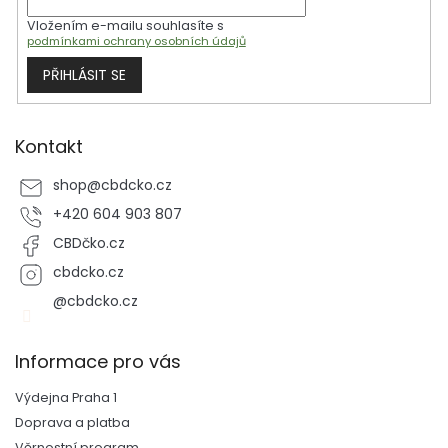
Vložením e-mailu souhlasíte s
podmínkami ochrany osobních údajů
PŘIHLÁSIT SE
Kontakt
shop
@
cbdcko.cz
+420 604 903 807
CBDčko.cz
cbdcko.cz
@cbdcko.cz
Informace pro vás
Výdejna Praha 1
Doprava a platba
Věrnostní program