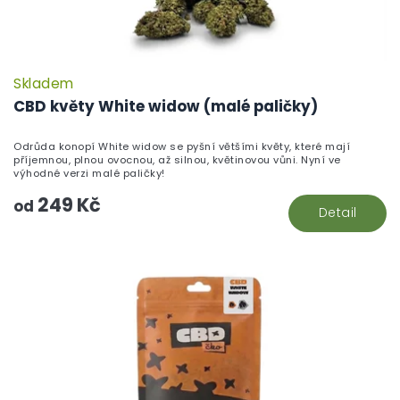
Skladem
P
h
CBD květy White widow (malé paličky)
pr
je
Odrůda konopí White widow se pyšní většími květy, které mají
5,
příjemnou, plnou ovocnou, až silnou, květinovou vůni. Nyní ve
z
výhodné verzi malé paličky!
5
249 Kč
hv
od
Detail