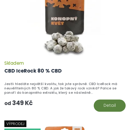
Skladem
P
h
CBD IceRock 80 % CBD
pr
je
Jestli hledáte největší kvalitu, tak jste správně. CBD IceRock má
5,
neuvěřitelných 80 % CBD. A jak že takový rock vzniká? Palice se
z
ponoří do konopného extraktu, který se následně...
5
349 Kč
hv
od
Detail
VÝPRODEJ