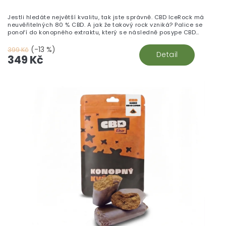
Jestli hledáte největší kvalitu, tak jste správně. CBD IceRock má
neuvěřitelných 80 % CBD. A jak že takový rock vzniká? Palice se
ponoří do konopného extraktu, který se následně posype CBD
izolátem a voilà CBD IceRock je na světě!
(-13 %)
399 Kč
Detail
349 Kč