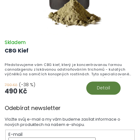
Skladem
CBG Kief
Představujeme vám CBG kief, který je koncentrovanou formou
cannabigerolu získávanou odstraňováním trichomů - kulatých
výčnělků na samičích konopných rostlinách. Tyto specializované
struktury obsahují nejvyšší koncentrace kanabinoidů. Kief můžete
získat pomocí tříkomorové drtičky nebo profesionální extrakcí za
(-38 %)
790 Kč
Detail
použití suchého ledu.
490 Kč
Z
Odebírat newsletter
á
p
Vložte svůj e-mail a my vám budeme zasílat informace o
a
nových produktech na našem e-shopu.
t
E-mail
í