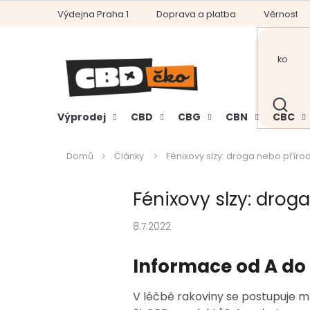
Přejít
Výdejna Praha 1
Doprava a platba
Věrnostní
na
obsah
HLEDAT
Výprodej
CBD
CBG
CBN
CBC
Domů
Články
Fénixovy slzy: droga nebo přírodn
Fénixovy slzy: droga
8.7.2022
Informace od A do 
V léčbě rakoviny se postupuje míl