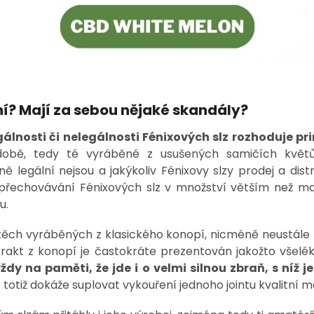
ní? Mají za sebou nějaké skandály?
gálnosti či nelegálnosti Fénixových slz rozhoduje p
době, tedy té vyráběné z usušených samičích kvě
 legální nejsou a jakýkoliv Fénixovy slzy prodej a dist
ě přechovávání Fénixových slz v množství větším než m
ou.
i těch vyráběných z klasického konopí, nicméně neustále r
extrakt z konopí je častokráte prezentován jakožto všel
ždy na paměti, že jde i o velmi silnou zbraň, s níž
 totiž dokáže suplovat vykouření jednoho jointu kvalitní 