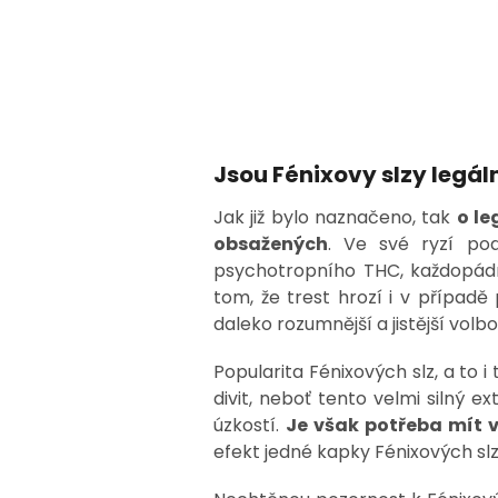
Jsou Fénixovy slzy legál
Jak již bylo naznačeno, tak
o le
obsažených
. Ve své ryzí po
psychotropního THC, každopádně
tom, že trest hrozí i v případ
daleko rozumnější a jistější volb
Popularita Fénixových slz, a to 
divit, neboť tento velmi silný 
úzkostí.
Je však potřeba mít v
efekt jedné kapky Fénixových slz