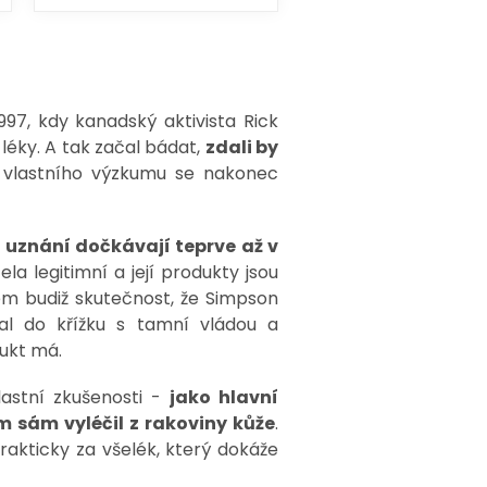
997, kdy kanadský aktivista Rick
léky. A tak začal bádat,
zdali by
e vlastního výzkumu se nakonec
se uznání dočkávají teprve až v
a legitimní a její produkty jsou
m budiž skutečnost, že Simpson
al do křížku s tamní vládou a
dukt má.
lastní zkušenosti -
jako hlavní
m sám vyléčil z rakoviny kůže
.
rakticky za všelék, který dokáže