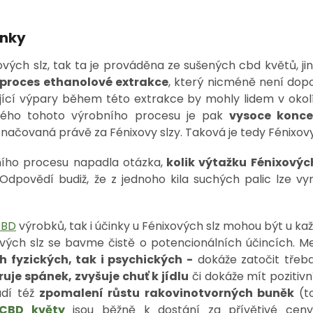
inky
ových slz, tak ta je prováděna ze sušených cbd květů, ji
proces ethanolové extrakce
, který nicméně není do
ikající výpary během této extrakce by mohly lidem v oko
ého tohoto výrobního procesu je pak
vysoce konce
načovaná právě za Fénixovy slzy. Taková je tedy Fénixov
ího procesu napadla otázka,
kolik výtažku Fénixových
Odpovědí budiž, že z jednoho kila suchých palic lze vy
CBD
výrobků, tak i účinky u Fénixových slz mohou být u kaž
vých slz se bavme čistě o potencionálních účincích. Me
ch fyzických, tak i psychických -
dokáže zatočit třeba 
uje spánek, zvyšuje chuť k jídlu
či dokáže mít pozitivní
adí též
zpomalení růstu rakovinotvorných buněk
(to
CBD květy
jsou běžně k dostání za přívětivé ceny.