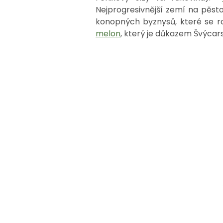
Nejprogresivnější zemí na pěst
konopných byznysů, které se ro
melon
, který je důkazem Švýcars