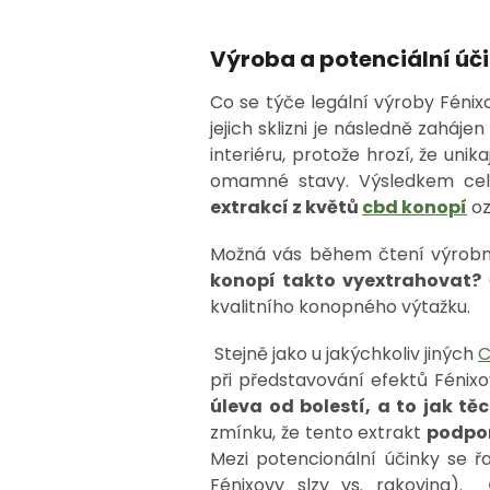
Výroba a potenciální úč
Co se týče legální výroby Fénix
jejich sklizni je následně zahájen
interiéru, protože hrozí, že un
omamné stavy. Výsledkem cel
extrakcí z květů
cbd konopí
oz
Možná vás během čtení výrobn
konopí takto vyextrahovat?
kvalitního konopného výtažku.
Stejně jako u jakýchkoliv jiných
při představování efektů Fénixo
úleva od bolestí, a to jak tě
zmínku, že tento extrakt
podpor
Mezi potencionální účinky se ř
Fénixovy slzy vs. rakovina).