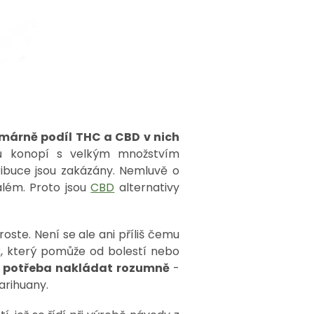
rimárně podíl THC a CBD v nich
tů konopí s velkým množstvím
ribuce jsou zakázány. Nemluvě o
além. Proto jsou
CBD
alternativy
oste. Není se ale ani příliš čemu
ék, který pomůže od bolestí nebo
 je potřeba nakládat rozumně
-
marihuany.