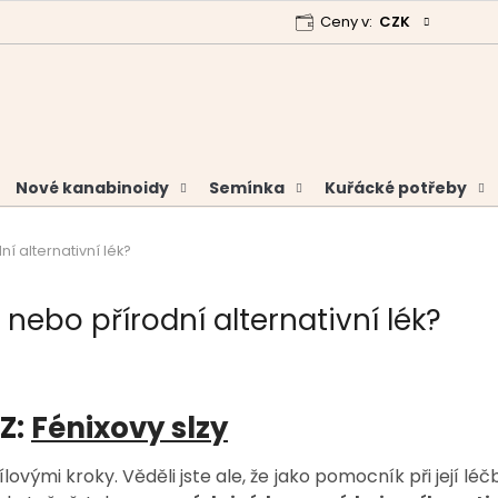
Ceny v:
CZK
 program
Garance vrácení peněz
Analýzy a certifikáty
Nové kanabinoidy
Semínka
Kuřácké potřeby
í alternativní lék?
 nebo přírodní alternativní lék?
Z:
Fénixovy slzy
ovými kroky. Věděli jste ale, že jako pomocník při její lé