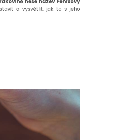
 rakovině nese název Fénixovy
avit a vysvětlit, jak to s jeho