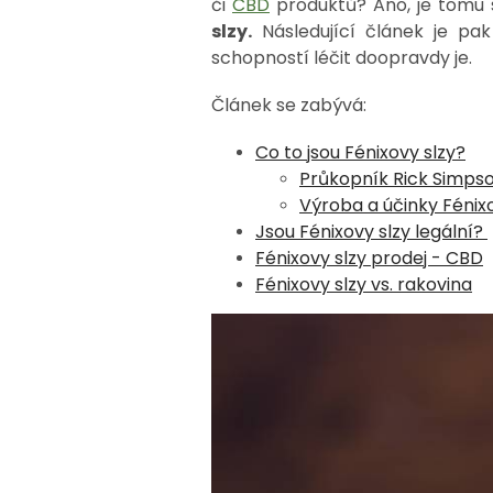
či
CBD
produktů? Ano, je tomu
slzy.
Následující článek je pak
schopností léčit doopravdy je.
Článek se zabývá:
Co to jsou Fénixovy slzy?
Průkopník Rick Simps
Výroba a účinky Fénix
Jsou Fénixovy slzy legální?
Fénixovy slzy prodej - CBD
Fénixovy slzy vs. rakovina