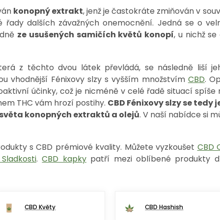
ován
konopný extrakt
, jenž je častokráte zmiňován v souvi
é řady dalších závažných onemocnění. Jedná se o velm
radně
ze usušených samičích květů konopí
, u nichž s
terá z těchto dvou látek převládá, se následně liší je
jsou vhodnější Fénixovy slzy s vyšším množstvím
CBD
. O
aktivní účinky, což je nicméně v celé řadě situací spíše
hem THC vám hrozí postihy.
CBD Fénixovy slzy se tedy 
 světa konopných extraktů a olejů
. V naší nabídce si 
dukty s CBD prémiové kvality. Můžete vyzkoušet
CBD O
Sladkosti
.
CBD kapky
patří mezi oblíbené produkty 
CBD Květy
CBD Hashish