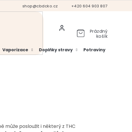
Hodnocení obchodu
shop@cbdcko.cz
Vrácení a reklamace
+420 604 903 807
Ověření věku
Prázdný
košík
Vaporizace
Doplňky stravy
Potraviny
Kosme
čbě může posloužit i některý z THC