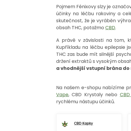
Pojmem Fénixovy slzy je označ
účinky na léčbu rakoviny a cel
skutečnost, že je vyráběn výh
obsah THC, potažmo
CBD
.
A právě v závislosti na tom, k
Kupříkladu na léčbu epilepsie 
THC zas bude mít silnější psycho
držení extraktů s vysokým obsa
a vhodnější vstupní brána do
Na našem e-shopu nabízíme pro
Vape
, CBD Krystaly nebo
CBD 
rychlému nástupu účinků.
CBD Kapky