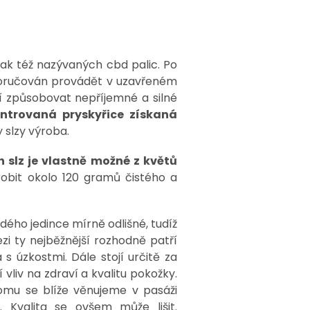
nak též nazývaných cbd palic. Po
poručován provádět v uzavřeném
lí způsobovat nepříjemné a silné
ntrovaná pryskyřice získaná
y slzy výroba.
 slz je vlastně možné z květů
robit okolo 120 gramů čistého a
dého jedince mírně odlišné, tudíž
zi ty nejběžnější rozhodně patří
s úzkostmi. Dále stojí určitě za
 vliv na zdraví a kvalitu pokožky.
mu se blíže věnujeme v pasáži
 Kvalita se ovšem může lišit.