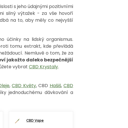
slosti s jeho údajnými pozitivními
i silný výtažek - za vše hovoří
e dbá na to, aby měly co nejvyšší
ho účinky na lidský organismus.
proti tomu extrakt, kde převládá
 nežádoucí. Nemluvě o tom, že za
jeví jakožto daleko bezpečnější
můžete vybrat
CBD Krystaly
.
leje
,
CBD Květy
, CBD
Hašiš
,
CBD
díky jednoduchému dávkování a
CBD Vape