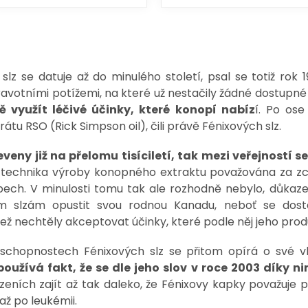
lz se datuje až do minulého století, psal se totiž rok 1
avotními potížemi, na které už nestačily žádné dostupné 
 využít léčivé účinky, které konopí nabíz
í. Po os
átu RSO (Rick Simpson oil), čili právě Fénixových slz.
eveny již na přelomu tisíciletí, tak mezi veřejností 
o technika výroby konopného extraktu považována za zcel
ech. V minulosti tomu tak ale rozhodně nebylo, důkaze
m slzám opustit svou rodnou Kanadu, neboť se dost
ež nechtěly akceptovat účinky, které podle něj jeho pro
 schopnostech Fénixových slz se přitom opírá o své v
užívá fakt, že se dle jeho slov v roce 2003 díky ni
eních zajít až tak daleko, že Fénixovy kapky považuje p
 až po leukémii.