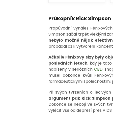
Průkopník Rick Simpson
Prapůvodní vynález Fénixových s
Simpson začal trpět vleklými zdr
nebylo možné nějak efektivně
probádal až k vytvoření koncentr
Ačkoliv Fénixovy slzy byly obj
posledních letech
, kdy je tat
nabízeny v seriózních
CBD
shop
musel dokonce kvůli Fénixový
farmaceutickými společnostmi, j
Při svých tvrzeních o léčivých
argument pak Rick Simpson po
Dokonce se nebojí ve svých tvrz
vyléčit vše od depresí přes AIDS