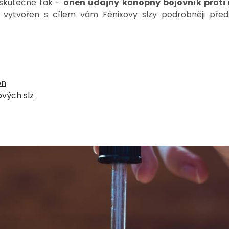
 skutečně tak -
onen údajný
konopný bojovník proti
 vytvořen s cílem vám Fénixovy slzy podrobněji předst
on
ových slz