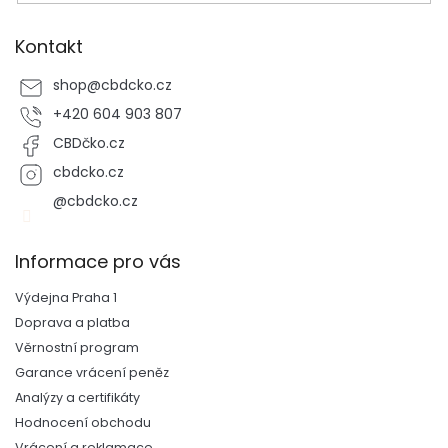
Kontakt
shop
@
cbdcko.cz
+420 604 903 807
CBDčko.cz
cbdcko.cz
@cbdcko.cz
Informace pro vás
Výdejna Praha 1
Doprava a platba
Věrnostní program
Garance vrácení peněz
Analýzy a certifikáty
Hodnocení obchodu
Vrácení a reklamace