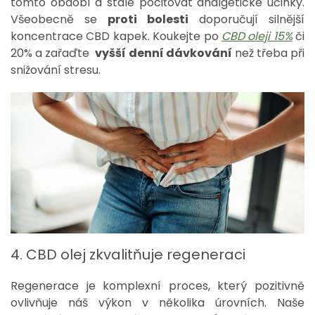
tomto období a stále pociťovat analgetické účinky.
Všeobecně se
proti bolesti
doporučují silnější
koncentrace CBD kapek. Koukejte po
CBD oleji 15%
či
20% a zařaďte
vyšší denní dávkování
než třeba při
snižování stresu.
4. CBD olej zkvalitňuje regeneraci
Regenerace je komplexní proces, který pozitivně
ovlivňuje náš výkon v několika úrovních. Naše