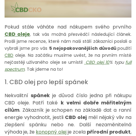
Pokud stále váháte nad nákupem svého prvního
CBD oleje
, tak vás možná přesvědčí následující článek.
Prošli jsme recenze, které nám naši stálí zákazníci poslali a
vybrali jsme pro vás
5 nejopakovanějších důvodů
použití
CBD
oleje. Na začátku musíme uvést, že na prvním místě
nejčastěji užívaného oleje se umístil
CBD olej 10
% typu
full
spectrum
. Tak jdeme na to!
1. CBD olej pro lepší spánek
Nekvalitní
spánek
je důvod číslo jedna při nákupu
CBD oleje. Patří také
k
velmi dobře měřitelným
cílům
. Zákazník je schopen na základě dat a ranní
energie vyhodnotit, jestli
CBD olej
měl nějaký vliv na
zlepšení spánku nebo ne. Další nezaměnitelná
výhoda je, že
konopný olej
je zcela
přírodní produkt
,