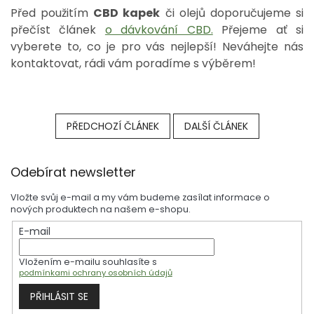
Před použitím
CBD kapek
či olejů doporučujeme si
přečíst článek
o dávkování CBD.
Přejeme ať si
vyberete to, co je pro vás nejlepší! Neváhejte nás
kontaktovat, rádi vám poradíme s výběrem!
PŘEDCHOZÍ ČLÁNEK
DALŠÍ ČLÁNEK
Z
Odebírat newsletter
á
p
Vložte svůj e-mail a my vám budeme zasílat informace o
a
nových produktech na našem e-shopu.
t
E-mail
í
Vložením e-mailu souhlasíte s
podmínkami ochrany osobních údajů
PŘIHLÁSIT SE