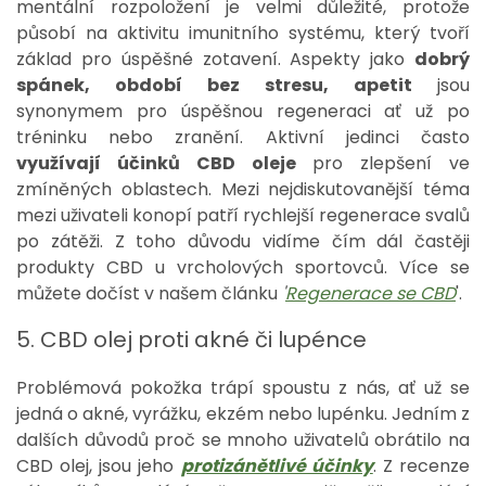
mentální rozpoložení je velmi důležité, protože
působí na aktivitu imunitního systému, který tvoří
základ pro úspěšné zotavení. Aspekty jako
dobrý
spánek, období bez stresu, apetit
jsou
synonymem pro úspěšnou regeneraci ať už po
tréninku nebo zranění. Aktivní jedinci často
využívají účinků CBD oleje
pro zlepšení ve
zmíněných oblastech. Mezi nejdiskutovanější téma
mezi uživateli konopí patří rychlejší regenerace svalů
po zátěži. Z toho důvodu vidíme čím dál častěji
produkty CBD u vrcholových sportovců. Více se
můžete dočíst v našem článku
'
Regenerace se CBD
'.
5. CBD olej proti akné či lupénce
Problémová pokožka trápí spoustu z nás, ať už se
jedná o akné, vyrážku, ekzém nebo lupénku. Jedním z
dalších důvodů proč se mnoho uživatelů obrátilo na
CBD olej, jsou jeho
protizánětlivé účinky
. Z recenze