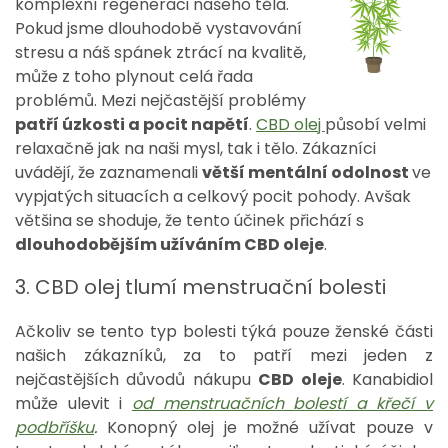
komplexní regeneraci našeho těla.
Pokud jsme dlouhodobě vystavování
stresu a náš spánek ztrácí na kvalitě,
může z toho plynout celá řada
problémů. Mezi nejčastější problémy
patří úzkosti a pocit napětí
.
CBD olej
působí velmi
relaxačně jak na naši mysl, tak
i tělo. Zákazníci
uvádějí, že zaznamenali
větší mentální odolnost
ve
vypjatých situacích a celkový pocit pohody. Avšak
většina se shoduje, že tento účinek přichází s
dlouhodobějším užíváním CBD oleje
.
3. CBD olej tlumí menstruační bolesti
Ačkoliv se tento typ bolesti týká pouze ženské části
našich zákazníků, za to patří mezi jeden z
nejčastějších důvodů nákupu
CBD oleje
. Kanabidiol
může ulevit i
od menstruačních bolestí a křečí v
podbříšku
.
Konopný olej je možné užívat pouze v