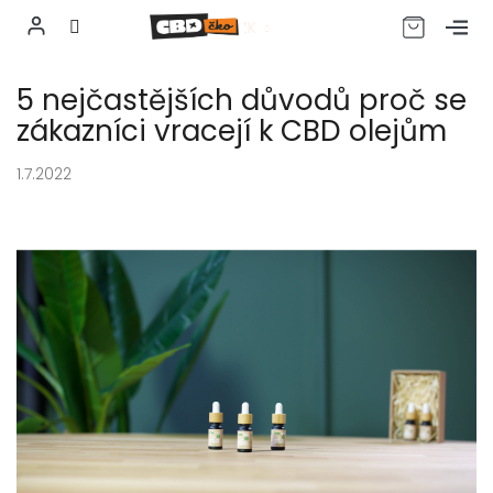
CZK
Přejít
5 nejčastějších důvodů proč se
na
obsah
zákazníci vracejí k CBD olejům
1.7.2022