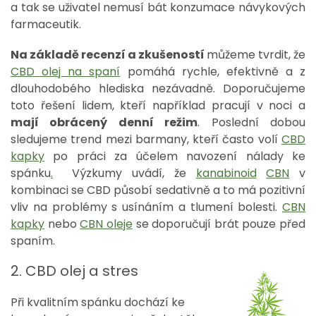
a tak se uživatel nemusí bát konzumace návykových
farmaceutik.
Na základě recenzí a zkušeností
můžeme tvrdit, že
CBD olej na spaní
pomáhá rychle, efektivně a z
dlouhodobého hlediska nezávadně. Doporučujeme
toto řešení lidem, kteří například pracují v noci a
mají obrácený denní režim
. Poslední dobou
sledujeme trend mezi barmany, kteří často volí
CBD
kapky
po práci za účelem
n
avození nálady ke
spánku
.
Výzkumy uvádí, že
kanabinoid
CBN
v
kombinaci se CBD působí sedativně a to má pozitivní
vliv na problémy s usínáním a tlumení bolesti.
CBN
kapky
nebo
CBN oleje
se doporučují brát pouze před
spaním.
2. CBD olej a stres
Při kvalitním spánku dochází ke