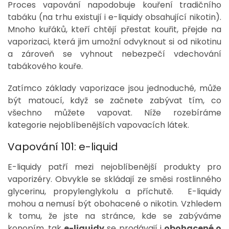
Proces vapování napodobuje kouření tradičního
tabáku (na trhu existují i e-liquidy obsahující nikotin).
Mnoho kuřáků, kteří chtějí přestat kouřit, přejde na
vaporizaci, která jim umožní odvyknout si od nikotinu
a zároveň se vyhnout nebezpečí vdechování
tabákového kouře.
Zatímco základy vaporizace jsou jednoduché, může
být matoucí, když se začnete zabývat tím, co
všechno můžete vapovat. Níže rozebíráme
kategorie nejoblíbenějších vapovacích látek.
Vapování 101: e-liquid
E-liquidy patří mezi nejoblíbenější produkty pro
vaporizéry. Obvykle se skládají ze směsi rostlinného
glycerinu, propylenglykolu a příchutě. E-liquidy
mohou a nemusí být obohacené o nikotin. Vzhledem
k tomu, že jste na stránce, kde se zabýváme
konopím, tak
e-liquidy
se prodávají i
obohacené o