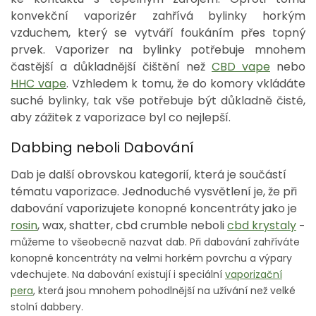
konvekční vaporizér zahřívá bylinky horkým
vzduchem, který se vytváří foukáním přes topný
prvek. Vaporizer na bylinky potřebuje mnohem
častější a důkladnější čištění než
CBD vape
nebo
HHC vape
. Vzhledem k tomu, že do komory vkládáte
suché bylinky, tak vše potřebuje být důkladně čisté,
aby zážitek z vaporizace byl co nejlepší.
Dabbing neboli Dabování
Dab je další obrovskou kategorií, která je součástí
tématu vaporizace. Jednoduché vysvětlení je, že při
dabování vaporizujete konopné koncentráty jako je
rosin
, wax, shatter, cbd crumble neboli
cbd krystaly
-
můžeme to všeobecně nazvat dab. Při dabování zahříváte
konopné koncentráty na velmi horkém povrchu a výpary
vdechujete. Na dabování existují i speciální
vaporizační
pera
, která jsou mnohem pohodlnější na užívání než velké
stolní dabbery.