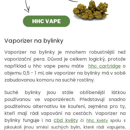
Vaporizer na bylinky
Vaporizer na bylinky je mnohem robustnější než
vaporizační pera. Důvod je celkem logický, protože
například u hhc vape penu máte
hhc cartridge
o
objemu 0,5 - 1 ml, ale vaporizer na bylinky má v sobě
zabudovanou komoru na suché rostliny.
Suché bylinky jsou stále oblíbenější látkou
používanou ve vaporizérech. Představují snadno
použitelnou alternativu ke kouření, zejména pro ty,
kteří mají rádi vapování na cestách. Vaporizer na
bylinky funguje i na
cbd květy
či
hhc květy
spolu s
jakoukoli jinou směsí suchých bylin, které rádi vapujete,