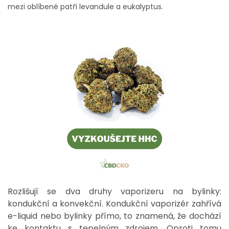
mezi oblíbené patří levandule a eukalyptus.
Rozlišují se dva druhy vaporizeru na bylinky:
kondukční a konvekční. Kondukční vaporizér zahřívá
e-liquid nebo bylinky přímo, to znamená, že dochází
ke kontaktu s tepelným zdrojem. Oproti tomu