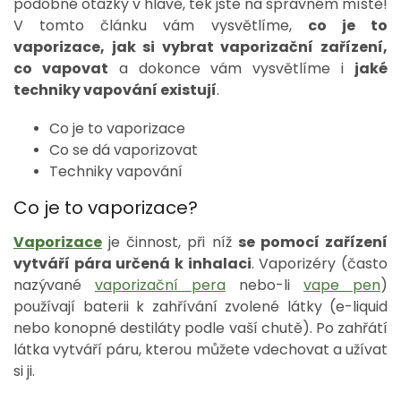
podobné otázky v hlavě, tek jste na správném místě!
V tomto článku vám vysvětlíme,
co je to
vaporizace, jak si vybrat vaporizační zařízení,
co vapovat
a dokonce vám vysvětlíme i
jaké
techniky vapování existují
.
Co je to vaporizace
Co se dá vaporizovat
Techniky vapování
Co je to vaporizace?
Vaporizace
je činnost, při níž
se pomocí zařízení
vytváří pára určená k inhalaci
. Vaporizéry (často
nazývané
vaporizační pera
nebo-li
vape pen
)
používají baterii k zahřívání zvolené látky (e-liquid
nebo konopné destiláty podle vaší chutě). Po zahřátí
látka vytváří páru, kterou můžete vdechovat a užívat
si ji.