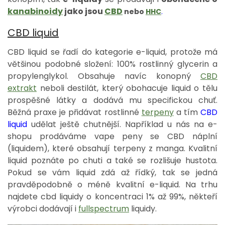
kanabinoidy
jako jsou
CBD
nebo
HHC
.
CBD liquid
CBD liquid se řadí do kategorie e-liquid, protože má
většinou podobné složení: 100% rostlinný glycerin a
propylenglykol. Obsahuje navíc konopný
CBD
extrakt
neboli destilát, který obohacuje liquid o tělu
prospěšné látky a dodává mu specifickou chuť.
Běžná praxe je přidávat rostlinné
terpeny
a tím
CBD
liquid
udělat ještě chutnější. Například u nás na e-
shopu prodáváme vape peny se CBD náplní
(liquidem), které obsahují terpeny z manga. Kvalitní
liquid poznáte po chuti a také se rozlišuje hustota.
Pokud se vám liquid zdá až řídký, tak se jedná
pravděpodobně o méně kvalitní e-liquid. Na trhu
najdete cbd liquidy o koncentraci 1% až 99%, někteří
výrobci dodávají i
fullspectrum
liquidy.