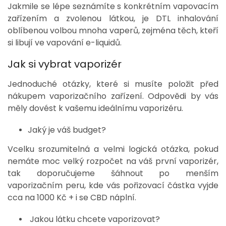
Jakmile se lépe seznámíte s konkrétním vapovacím
zařízením a zvolenou látkou, je DTL inhalování
oblíbenou volbou mnoha vaperů, zejména těch, kteří
si libují ve vapování e-liquidů.
Jak si vybrat vaporizér
Jednoduché otázky, které si musíte položit před
nákupem vaporizačního zařízení. Odpovědi by vás
měly dovést k vašemu ideálnímu vaporizéru.
Jaký je váš budget?
Vcelku srozumitelná a velmi logická otázka, pokud
nemáte moc velký rozpočet na váš první vaporizér,
tak doporučujeme šáhnout po menším
vaporizačním peru, kde vás pořizovací částka vyjde
cca na 1000 Kč + i se CBD náplní.
Jakou látku chcete vaporizovat?