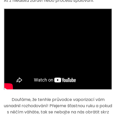
Ať z hlediska zdraví nebo procesu spalování.
Doufáme, že tenhle průvodce vaporizací vám
usnadnil rozhodování! Přejeme šťastnou ruku a pokud
s něčím váháte, tak se nebojte na nás obrátit skrz