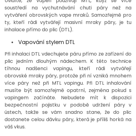
Uvidíte, že vapeři používají MTL, když se více
soustředí na vychutnávání chuti páry než na
vytváření obrovských vape mraků. Samozřejmě pro
ty, kteří rádi vytvářejí masivní mraky páry, je tu
inhalace přímo do plic (DTL).
Vapování stylem DTL
Při inhalaci DTL vdechujete páru přímo ze zařízení do
plic jedním dlouhým nádechem. K této technice
tíhnou nadšenci vapingu, kteří rádi vytvářejí
obrovské mraky páry, protože při ní vzniká mnohem
více páry než při MTL vapingu.
Při DTL inhalování
musíte být samozřejmě opatrní, zejména pokud s
vapingem začínáte. Nebudete mít k dispozici
bezpečnostní pojistku v podobě udržení páry v
ústech, takže se vám snadno stane, že do plic
dostanete celou dávku páry, která je příliš horká na
váš vkus.