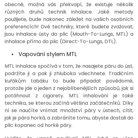
obecně, možná vás překvapí, že existuje několik
různých druhů technik inhalace. Jaké metody
použijete, bude nakonec záležet na vašich osobních
preferencích!
Dvě techniky, které budete zvažovat,
jsou inhalace ústy do plic (Mouth-To-Lungs, MTL) a
inhalace přímo do plic (Direct-To-Lungs, DTL).
Vapování stylem MTL
MTL inhalace spočívá v tom, že nasajete páru do úst,
podržíte ji a pak ji zhluboka vdechnete. Tradičním
kuřákům tabáku to bude připadat povědomé,
protože jde o jeden z nejoblíbenějších způsobů, jak si
potáhnout z cigarety.
MTL inhalování je také
technika, se kterou začíná většina začátečníků. Díky
ní se naučíte vnímat množství páry v ústech, cítit,
jak je pára horká, a zabráníte tomu, abyste dostali do
plic kopanec od horké páry.