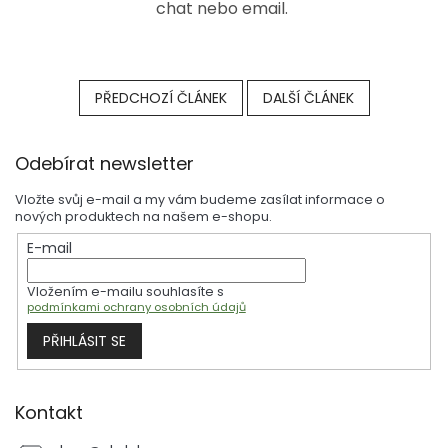
chat nebo email.
PŘEDCHOZÍ ČLÁNEK
DALŠÍ ČLÁNEK
Z
Odebírat newsletter
á
p
Vložte svůj e-mail a my vám budeme zasílat informace o
a
nových produktech na našem e-shopu.
t
E-mail
í
Vložením e-mailu souhlasíte s
podmínkami ochrany osobních údajů
PŘIHLÁSIT SE
Kontakt