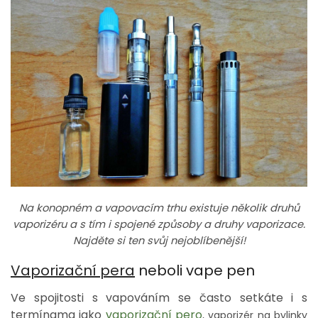
Na konopném a vapovacím trhu existuje několik druhů
vaporizéru a s tím i spojené způsoby a druhy vaporizace.
Najděte si ten svůj nejoblíbenější!
Vaporizační pera
neboli vape pen
Ve spojitosti s vapováním se často setkáte i s
termínama jako
vaporizační pero
, vaporizér na bylinky