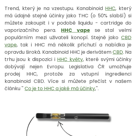
Trend, který je na vzestupu. Kanabinoid
HHC
, který
má údajně stejné účinky jako THC (o 50% slabší) si
můžete zakoupit i v podobě liquidu - cartridge do
vaporizačního pera.
HHC vape
se stal velmi
populárním mezi uživateli konopí. Stejně jako
CBD
vape
, tak i HHC má několik příchutí a nabídka je
opravdu široká. Kanabinoid HHC je derivátem
CBD
. Na
trhu jsou k dispozici i
HHC květy
, které svými účinky
dobývají nejen Evropu. Legislativa ČR umožňuje
prodej HHC, protože za vstupní ingredienci
kanabinoid CBD. Více si můžete přečíst v našem
článku ''
Co je to HHC a jaké má účinky
,''.