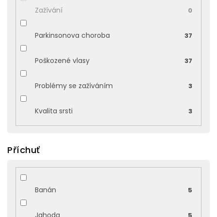
Zažívání
0
Parkinsonova choroba
37
Poškozené vlasy
37
Problémy se zažíváním
3
Kvalita srsti
3
Příchuť
Banán
5
Jahoda
5