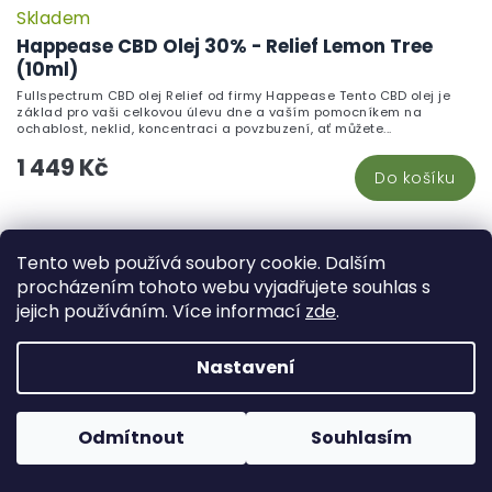
Skladem
Happease CBD Olej 30% - Relief Lemon Tree
(10ml)
Fullspectrum CBD olej Relief od firmy Happease Tento CBD olej je
základ pro vaši celkovou úlevu dne a vaším pomocníkem na
ochablost, neklid, koncentraci a povzbuzení, ať můžete...
1 449 Kč
Do košíku
PRO POKROČILÉ
Tento web používá soubory cookie. Dalším
procházením tohoto webu vyjadřujete souhlas s
jejich používáním. Více informací
zde
.
Nastavení
Odmítnout
Souhlasím