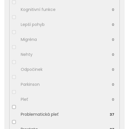
Kognitivní funkce
0
Lepší pohyb
0
Migréna
0
Nehty
0
Odpočinek
0
Parkinson
0
Pleť
0
Problematická pleť
37