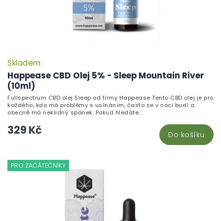
Skladem
Happease CBD Olej 5% - Sleep Mountain River
(10ml)
Fullspectrum CBD olej Sleep od firmy Happease Tento CBD olej je pro
každého, kdo má problémy s usínáním, často se v noci budí a
obecně má neklidný spánek. Pokud hledáte...
329 Kč
Do košíku
PRO ZAČÁTEČNÍKY