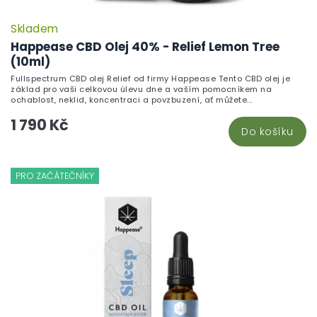
Skladem
Happease CBD Olej 40% - Relief Lemon Tree
(10ml)
Fullspectrum CBD olej Relief od firmy Happease Tento CBD olej je
základ pro vaši celkovou úlevu dne a vaším pomocníkem na
ochablost, neklid, koncentraci a povzbuzení, ať můžete...
1 790 Kč
Do košíku
PRO ZAČÁTEČNÍKY