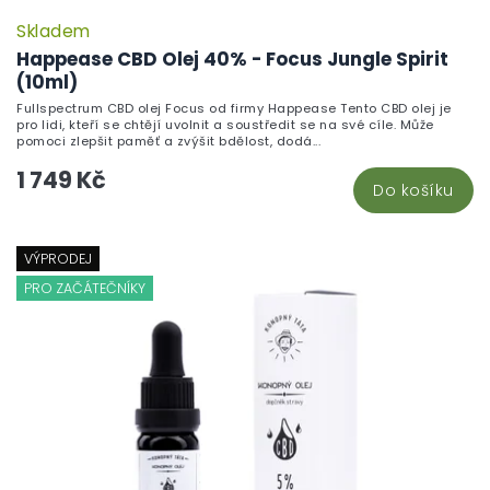
Skladem
Happease CBD Olej 40% - Focus Jungle Spirit
(10ml)
Fullspectrum CBD olej Focus od firmy Happease Tento CBD olej je
pro lidi, kteří se chtějí uvolnit a soustředit se na své cíle. Může
pomoci zlepšit paměť a zvýšit bdělost, dodá...
1 749 Kč
Do košíku
VÝPRODEJ
PRO ZAČÁTEČNÍKY