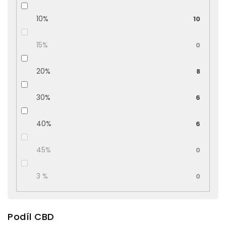
10%
10
15%
0
20%
8
30%
6
40%
6
45%
0
3 %
0
Podíl CBD