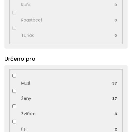
Kuře
0
Roastbeef
0
Tuňák
0
Určeno pro
Muži
37
Ženy
37
Zvířata
3
Psi
2