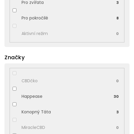
Pro zvířata
3
Pro pokročilé
8
Aktivní režim
0
Značky
CBDčko
0
Happease
30
Konopný Táta
3
MiracleCBD
0