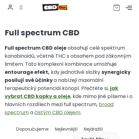
CZK
Přejít
na
Full spectrum CBD
obsah
Full spectrum CBD oleje
obsahují celé spektrum
kanabinoidů, včetně THC s obsahem pod zákonným
limitem. Tato komplexní kombinace umožňuje
entourage efekt,
kdy jednotlivé složky
synergicky
posilují své účinky
a nabízejí
maximální
terapeutický potenciál konopí. Přečtěte si,
jak
vybrat CBD kapky a oleje
, kde mimo jiné píšeme i o
hlavních rozdílech mezi full spectrum,
broad
spectrum
a
čistým CBD olejem
.
Ř
Doporučujeme
Nejlevnější
Nejdražší
a