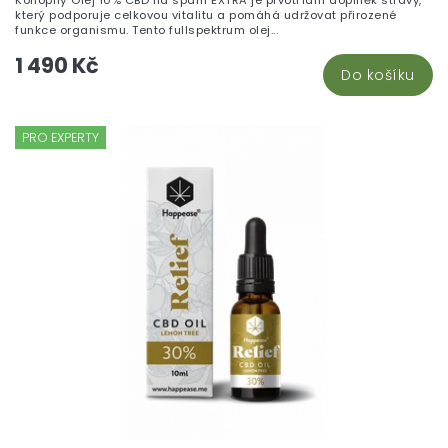
Konopný Olej 10% CBD na spaní EXTRA je prvotřídní doplněk stravy,
který podporuje celkovou vitalitu a pomáhá udržovat přirozené
funkce organismu. Tento fullspektrum olej...
1 490 Kč
Do košíku
PRO EXPERTY