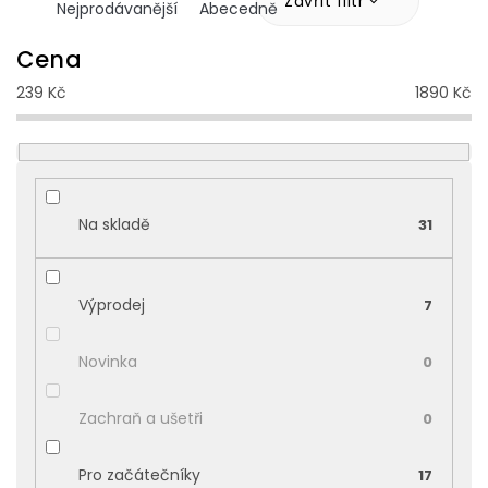
z
Zavřít filtr
Nejprodávanější
Abecedně
e
n
Cena
í
239
Kč
1890
Kč
p
r
o
d
u
k
Na skladě
31
t
ů
Výprodej
7
Novinka
0
Zachraň a ušetři
0
Pro začátečníky
17