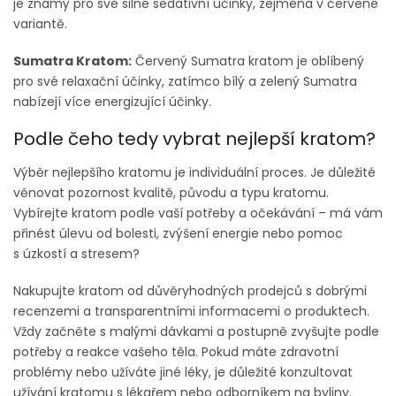
je známý pro své silné sedativní účinky, zejména v červené
variantě.
Sumatra Kratom:
Červený Sumatra kratom je oblíbený
pro své relaxační účinky, zatímco bílý a zelený Sumatra
nabízejí více energizující účinky.
Podle čeho tedy vybrat nejlepší kratom?
Výběr nejlepšího kratomu je individuální proces. Je důležité
věnovat pozornost kvalitě, původu a typu kratomu.
Vybírejte kratom podle vaší potřeby a očekávání – má vám
přinést úlevu od bolesti, zvýšení energie nebo pomoc
s úzkostí a stresem?
Nakupujte kratom od důvěryhodných prodejců s dobrými
recenzemi a transparentními informacemi o produktech.
Vždy začněte s malými dávkami a postupně zvyšujte podle
potřeby a reakce vašeho těla. Pokud máte zdravotní
problémy nebo užíváte jiné léky, je důležité konzultovat
užívání kratomu s lékařem nebo odborníkem na byliny.