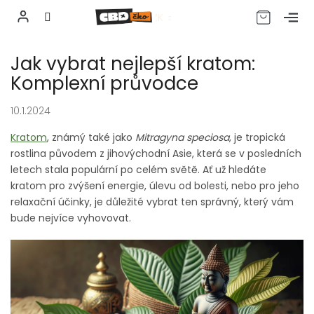
CZK
Přejít
Jak vybrat nejlepší kratom:
na
obsah
Komplexní průvodce
10.1.2024
Kratom
, známý také jako
Mitragyna speciosa
, je tropická
rostlina původem z jihovýchodní Asie, která se v posledních
letech stala populární po celém světě. Ať už hledáte
kratom pro zvýšení energie, úlevu od bolesti, nebo pro jeho
relaxační účinky, je důležité vybrat ten správný, který vám
bude nejvíce vyhovovat.