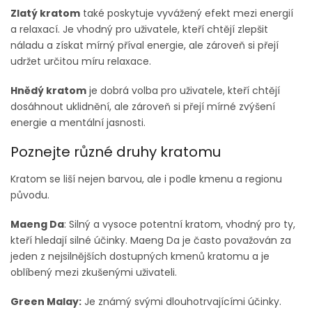
Zlatý kratom
také poskytuje vyvážený efekt mezi energií
a relaxací. Je vhodný pro uživatele, kteří chtějí zlepšit
náladu a získat mírný příval energie, ale zároveň si přejí
udržet určitou míru relaxace.
Hnědý kratom
je dobrá volba pro uživatele, kteří chtějí
dosáhnout uklidnění, ale zároveň si přejí mírné zvýšení
energie a mentální jasnosti.
Poznejte různé druhy kratomu
Kratom se liší nejen barvou, ale i podle kmenu a regionu
původu.
Maeng Da
: Silný a vysoce potentní kratom, vhodný pro ty,
kteří hledají silné účinky. Maeng Da je často považován za
jeden z nejsilnějších dostupných kmenů kratomu a je
oblíbený mezi zkušenými uživateli.
Green Malay:
Je známý svými dlouhotrvajícími účinky.