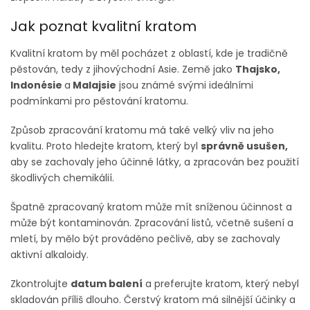
Jak poznat kvalitní kratom
Kvalitní kratom by měl pocházet z oblastí, kde je tradičně
pěstován, tedy z jihovýchodní Asie. Země jako
Thajsko,
Indonésie
a
Malajsie
jsou známé svými ideálními
podmínkami pro pěstování kratomu.
Způsob zpracování kratomu má také velký vliv na jeho
kvalitu. Proto hledejte kratom, který byl
správně usušen,
aby se zachovaly jeho účinné látky, a zpracován bez použití
škodlivých chemikálií.
Špatně zpracovaný kratom může mít sníženou účinnost a
může být kontaminován. Zpracování listů, včetně sušení a
mletí, by mělo být prováděno pečlivě, aby se zachovaly
aktivní alkaloidy.
Zkontrolujte
datum balení
a preferujte kratom, který nebyl
skladován příliš dlouho. Čerstvý kratom má silnější účinky a