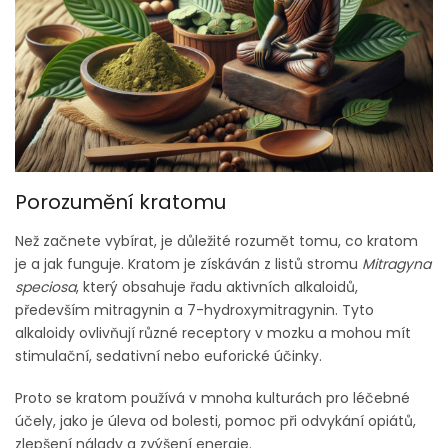
Porozumění kratomu
Než začnete vybírat, je důležité rozumět tomu, co kratom
je a jak funguje. Kratom je získáván z listů stromu
Mitragyna
speciosa
, který obsahuje řadu aktivních alkaloidů,
především mitragynin a 7-hydroxymitragynin. Tyto
alkaloidy ovlivňují různé receptory v mozku a mohou mít
stimulační, sedativní nebo euforické účinky.
Proto se kratom používá v mnoha kulturách pro léčebné
účely, jako je úleva od bolesti, pomoc při odvykání opiátů,
zlepšení nálady a zvýšení energie.