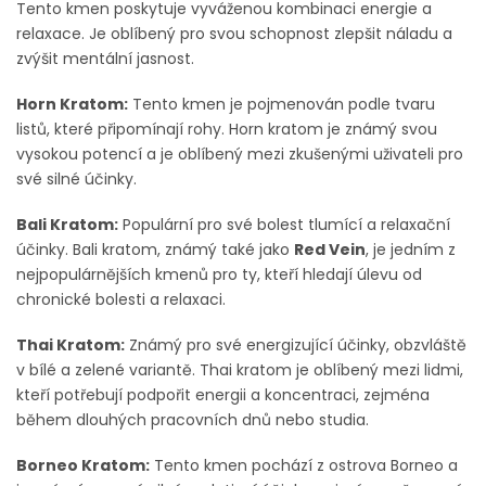
Tento kmen poskytuje vyváženou kombinaci energie a
relaxace. Je oblíbený pro svou schopnost zlepšit náladu a
zvýšit mentální jasnost.
Horn Kratom:
Tento kmen je pojmenován podle tvaru
listů, které připomínají rohy. Horn kratom je známý svou
vysokou potencí a je oblíbený mezi zkušenými uživateli pro
své silné účinky.
Bali Kratom:
Populární pro své bolest tlumící a relaxační
účinky. Bali kratom, známý také jako
Red Vein
, je jedním z
nejpopulárnějších kmenů pro ty, kteří hledají úlevu od
chronické bolesti a relaxaci.
Thai Kratom:
Známý pro své energizující účinky, obzvláště
v bílé a zelené variantě. Thai kratom je oblíbený mezi lidmi,
kteří potřebují podpořit energii a koncentraci, zejména
během dlouhých pracovních dnů nebo studia.
Borneo Kratom:
Tento kmen pochází z ostrova Borneo a