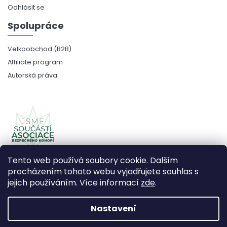
Odhlásit se
Spolupráce
Velkoobchod (B2B)
Affiliate program
Autorská práva
Tento web používá soubory cookie. Dalším
procházením tohoto webu vyjadřujete souhlas s
jejich používáním. Více informací
zde
.
Copyright 2026
CBDčko
. Všechna práva vyhrazena.
Upravit nastavení cookies
Nastavení
Vytvořil Shoptet Premium