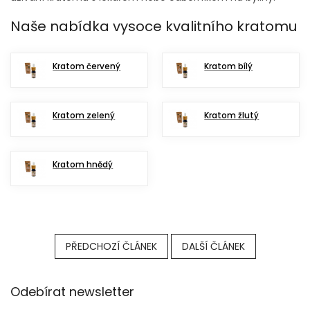
Naše nabídka vysoce kvalitního kratomu
Kratom červený
Kratom bílý
Kratom zelený
Kratom žlutý
Kratom hnědý
PŘEDCHOZÍ ČLÁNEK
DALŠÍ ČLÁNEK
Z
Odebírat newsletter
á
p