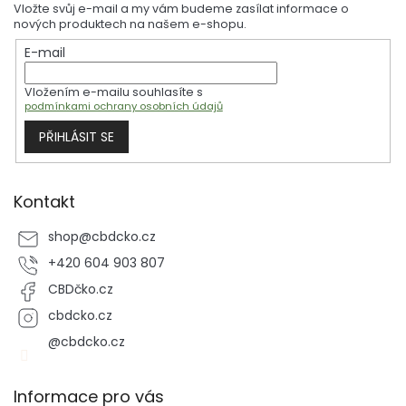
Vložte svůj e-mail a my vám budeme zasílat informace o
a
nových produktech na našem e-shopu.
t
E-mail
í
Vložením e-mailu souhlasíte s
podmínkami ochrany osobních údajů
PŘIHLÁSIT SE
Kontakt
shop
@
cbdcko.cz
+420 604 903 807
CBDčko.cz
cbdcko.cz
@cbdcko.cz
Informace pro vás