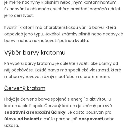
je méně náchylný k plísním nebo jiným kontaminantům.
Skladování v chladném, suchém prostředí pomáhá udržet
jeho čerstvost.
Kvalitní kratom má charakteristickou vůni a barvu, která
odpovídá jeho typu. Jakékoli známky plísně nebo neobvyklé
barvy mohou naznačovat špatnou kvalitu.
Výběr barvy kratomu
Při výběru barvy kratomu je důležité zvážit, jaké účinky od
něj očekáváte. Každá barva má specifické vlastnosti, které
mohou vyhovovat různým potřebám a preferencím.
Červený kratom
I když je červená barva spojená s energií a aktivitou, u
kratomu platí opak. Červený kratom je známý pro své
sedativní a relaxační účinky
. Je často používán pro
úlevu od bolesti
a může pomoci při
nespavosti
nebo
úzkosti.