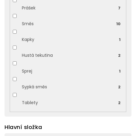
Prášek
7
Směs
10
Kapky
1
Hustá tekutina
2
Sprej
1
Sypká směs
2
Tablety
2
Hlavní složka