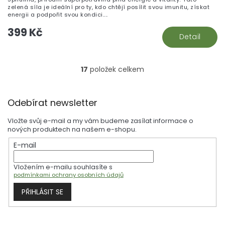
zelená síla je ideální pro ty, kdo chtějí posílit svou imunitu, získat
energii a podpořit svou kondici....
399 Kč
Detail
17
položek celkem
O
v
l
Z
á
Odebírat newsletter
á
d
p
a
Vložte svůj e-mail a my vám budeme zasílat informace o
a
c
nových produktech na našem e-shopu.
t
í
E-mail
í
p
r
Vložením e-mailu souhlasíte s
v
podmínkami ochrany osobních údajů
k
y
PŘIHLÁSIT SE
v
ý
p