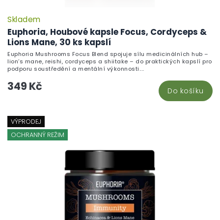
Skladem
Euphoria, Houbové kapsle Focus, Cordyceps &
Lions Mane, 30 ks kapslí
Euphoria Mushrooms Focus Blend spojuje sílu medicinálních hub –
lion’s mane, reishi, cordyceps a shiitake – do praktických kapslí pro
podporu soustředění a mentální výkonnosti....
349 Kč
Do košíku
VÝPRODEJ
OCHRANNÝ REŽIM