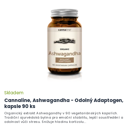
ý
p
i
s
p
r
o
d
u
k
t
ů
Skladem
Cannaline, Ashwagandha - Odolný Adaptogen,
kapsle 90 ks
Organický extrakt Ashwagandhy v 90 vegetariánských kapslích.
Tradiční ajurvédská bylina pro emoční stabilitu, lepší soustředění a
odolnost vůči stresu. Snižuje hladinu kortizolu...