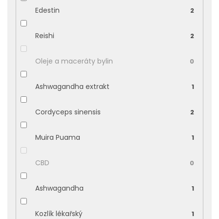
Edestin
2
Reishi
2
Oleje a maceráty bylin
0
Ashwagandha extrakt
1
Cordyceps sinensis
2
Muira Puama
1
CBD
0
Ashwagandha
1
Kozlík lékařský
1