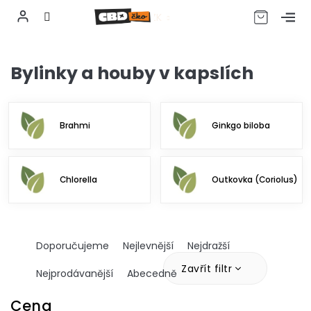
CZK
Přejít
na
Bylinky a houby v kapslích
obsah
Brahmi
Ginkgo biloba
Chlorella
Outkovka (Coriolus)
Ř
Doporučujeme
Nejlevnější
Nejdražší
a
z
Zavřít filtr
Nejprodávanější
Abecedně
e
n
Cena