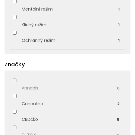
Mentální režim
1
Klidný režim
1
Ochranný režim
1
Značky
Annabis
0
Cannaline
2
CBDčko
5