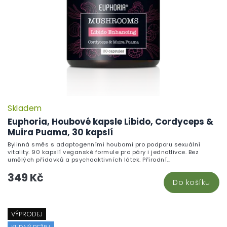
Skladem
Euphoria, Houbové kapsle Libido, Cordyceps &
Muira Puama, 30 kapslí
Bylinná směs s adaptogenními houbami pro podporu sexuální
vitality. 90 kapslí veganské formule pro páry i jednotlivce. Bez
umělých přídavků a psychoaktivních látek. Přírodní...
349 Kč
Do košíku
VÝPRODEJ