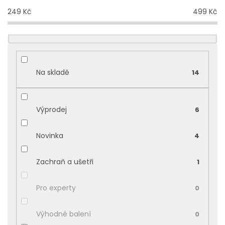
í
249
Kč
499
Kč
p
r
o
d
u
k
Na skladě
14
t
ů
Výprodej
6
Novinka
4
Zachraň a ušetři
1
Pro experty
0
Výhodné balení
0