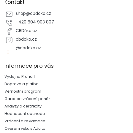
i
Kontakt
s
u
shop
@
cbdcko.cz
+420 604 903 807
CBDčko.cz
cbdcko.cz
@cbdcko.cz
Informace pro vás
Výdejna Praha 1
Doprava a platba
Věrnostní program
Garance vrácení peněz
Analýzy a certifikáty
Hodnocení obchodu
Vrácení a reklamace
Ověření věku s Adulto