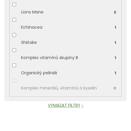
Lions Mane
2
Echinacea
1
Shiitake
1
Komplex vitamínů skupiny B
1
Organický peliněk
1
Komplex minerálů, vitamínů a kyselin
0
VYMAZAT FILTRY
V