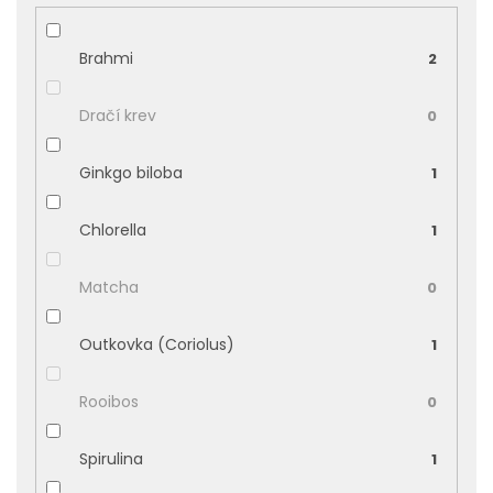
Brahmi
2
Dračí krev
0
Ginkgo biloba
1
Chlorella
1
Matcha
0
Outkovka (Coriolus)
1
Rooibos
0
Spirulina
1