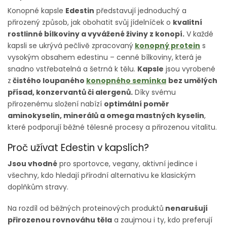
Konopné kapsle
Edestin
představují jednoduchý a
přirozený způsob, jak obohatit svůj jídelníček o
kvalitní
rostlinné bílkoviny a vyvážené živiny z konopí.
V každé
kapsli se ukrývá pečlivě zpracovaný
konopný protein
s
vysokým obsahem edestinu – cenné bílkoviny, která je
snadno vstřebatelná a šetrná k tělu.
Kapsle
jsou vyrobené
z
čistého loupaného
konopného semínka
bez umělých
přísad, konzervantů či alergenů.
Díky svému
přirozenému složení nabízí
optimální poměr
aminokyselin, minerálů a omega mastných kyselin
,
které podporují běžné tělesné procesy a přirozenou vitalitu.
Proč užívat Edestin v kapslích?
Jsou vhodné
pro sportovce, vegany, aktivní jedince i
všechny, kdo hledají přírodní alternativu ke klasickým
doplňkům stravy.
Na rozdíl od běžných proteinových produktů
nenarušují
přirozenou rovnováhu těla
a zaujmou i ty, kdo preferují