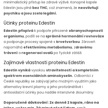
minimalistický přístup ke zdravé výživě. Konopné kapsle
Edestin jsou plně
bez THC
, což znamená, že
neovlivňují
psychiku a jsou zcela legální.
Účinky proteinu Edestin
Edestin
přispívá
k podpoře přirozené
obranyschopnosti
organismu
, podílí se na
správné hormonální rovnováze
a podporuje procesy spojené s
krvetvorbou
. Zároveň
napomáhá
efektivnímu metabolismu
, z
dravému
trávení
a
regeneraci svalů
po fyzické zátěži.
Zajímavé vlastnosti proteinu Edestin
Edestin vyniká
vysokou
stravitelností a kompletním
spektrem esenciálních aminokyselin.
Odborníci z
České republiky se zabývají jeho možným využitím jako
alternativy krevní plazmy a jeho protizánětlivé i
antioxidační účinky jsou nadále intenzivně zkoumány.
Doporučené dávkování: 2x denně 2 kapsle, ráno na