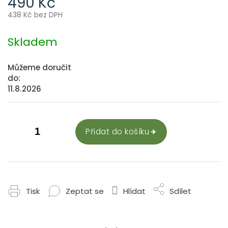
490 Kč
438 Kč bez DPH
Měrná
cena:
Skladem
Můžeme doručit
do:
11.8.2026
Přidat do košíku
Tisk
Zeptat se
Hlídat
Sdílet