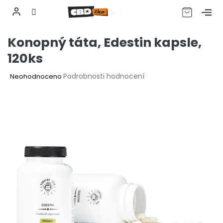
CZK
Přejít
Konopný táta, Edestin kapsle,
na
obsah
120ks
Průměrné
Podrobnosti hodnocení
Neohodnoceno
hodnocení
produktu
je
0,0
z
5
hvězdiček.