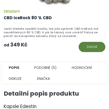
Skladem
P
h
CBD IceRock 80 % CBD
pr
je
Jestli hledáte největší kvalitu, tak jste správně. CBD IceRock má
5,
neuvěřitelných 80 % CBD. A jak že takový rock vzniká? Palice se
z
ponoří do konopného extraktu, který se následně...
5
349 Kč
hv
od
Detail
POPIS
PODOBNÉ (5)
HODNOCENÍ
DISKUZE
ZNAČKA
Detailní popis produktu
Kapsle Edestin