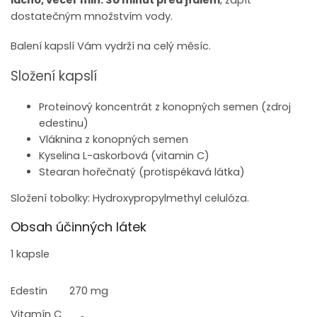
lačno, večer min. 30 minut před jídlem
, zapít
dostatečným množstvím vody.
Balení kapslí Vám vydrží na celý měsíc.
Složení kapslí
Proteinový koncentrát z konopných semen (zdroj
edestinu)
Vláknina z konopných semen
Kyselina L-askorbová (vitamin C)
Stearan hořečnatý (protispékavá látka)
Složení tobolky: Hydroxypropylmethyl celulóza.
Obsah účinných látek
1 kapsle
Edestin
270 mg
Vitamín C