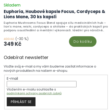
Skladem
Euphoria, Houbové kapsle Focus, Cordyceps &
Lions Mane, 30 ks kapslí
Euphoria Mushrooms Focus Blend spojuje sílu medicinálních hub –
lion’s mane, reishi, cordyceps a shiitake – do praktických kapslí pro
podporu soustředění a mentální výkonnosti. Ideální pro náročné
dny v práci, při studiu nebo tvůrčí práci. Skvěle zapadne do zdravé
životosprávy vedle dalších bylinek a hub a chytrých doplků stravy.
(-30 %)
499 Kč
Do košíku
349 Kč
Z
Odebírat newsletter
á
p
Vložte svůj e-mail a my vám budeme zasílat informace o
a
nových produktech na našem e-shopu.
t
E-mail
í
Vložením e-mailu souhlasíte s
podmínkami ochrany osobních údajů
PŘIHLÁSIT SE