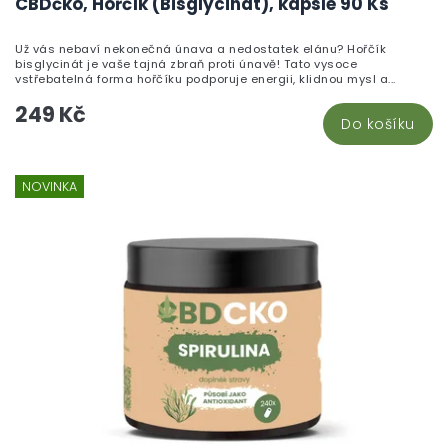
CBDčko, Hořčík (Bisglycinát), kapsle 90 Ks
Už vás nebaví nekonečná únava a nedostatek elánu? Hořčík
bisglycinát je vaše tajná zbraň proti únavě! Tato vysoce
vstřebatelná forma hořčíku podporuje energii, klidnou mysl a...
249 Kč
Do košíku
NOVINKA