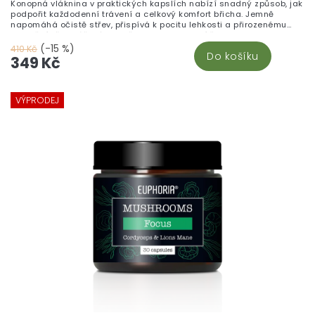
Konopná vláknina v praktických kapslích nabízí snadný způsob, jak
podpořit každodenní trávení a celkový komfort břicha. Jemně
napomáhá očistě střev, přispívá k pocitu lehkosti a přirozenému
zasytění při vyvážené stravě. Kapsle obsahují čistou konopnou
vlákninu, která je zároveň zdrojem zdravých tuků, chlorofylu a
(-15 %)
410 Kč
Do košíku
dalších prospěšných rostlinných složek. Stačí je zapít vodou –
349 Kč
žádné míchání, žádný nepořádek, jen jednoduchá a praktická péče
o trávení.
VÝPRODEJ