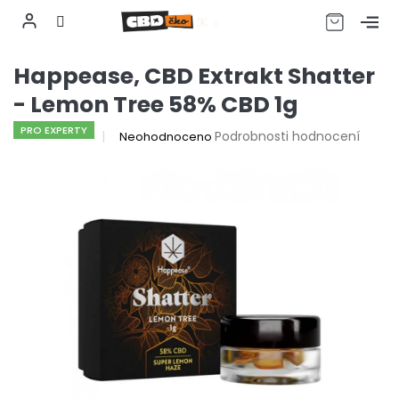
CZK
Přejít
Happease, CBD Extrakt Shatter
na
obsah
- Lemon Tree 58% CBD 1g
PRO EXPERTY
Průměrné
Podrobnosti hodnocení
Neohodnoceno
hodnocení
produktu
je
0,0
z
5
hvězdiček.