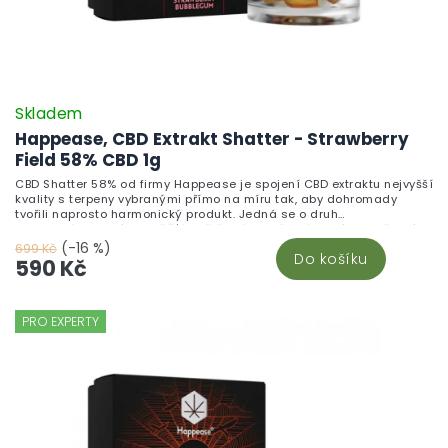
Skladem
Happease, CBD Extrakt Shatter - Strawberry
Field 58% CBD 1g
CBD Shatter 58% od firmy Happease je spojení CBD extraktu nejvyšší
kvality s terpeny vybranými přímo na míru tak, aby dohromady
tvořili naprosto harmonický produkt. Jedná se o druh
koncentrátu, který je v křišťálově čisté formě a lámavými a křehkými
vlastnostmi. Koncentrát je vytvářen udržováním specifické teploty a
(-16 %)
699 Kč
Do košíku
tlaku, tím vzniká čistá forma připomínající jantarové sklo a spojuje
590 Kč
sloučeniny do hladké směsi. Strawberry Field Objevte Strawberry
Field, unikátní směs s převládajícím terpenem limonenem, který je
znám svou citrusovou vůní s nádechem citronu a pomeranče. V této
směsi se spojují terpeny ze Strawberry Bubblegum a Ghost OG.
PRO EXPERTY
Název Strawberry Bubblegum vystihuje vůni zralých jahod a
žvýkačky, přičemž sladká, ovocná vůně připomíná jahodové
bonbóny.