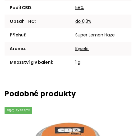
Podíl CBD
:
58%
Obsah THC
:
do 0,3%
Příchuť
:
Super Lemon Haze
Aroma
:
Kyselé
Množství g v balení
:
1 g
PRO EXPERTY