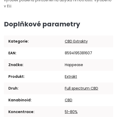
výrobek podléhá přirozenému úbytku hmotnosti. Vyrobeno
v EU.
Doplňkové parametry
Kategorie
:
CBD Extrakty
EAN
:
8594195381607
Značka
:
Happease
Produkt
:
Extrakt
Druh
:
Full spectrum CBD
Kanabinoid
:
CBD
Koncentrace
:
51-80%