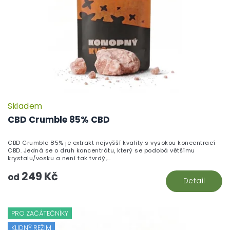
Skladem
CBD Crumble 85% CBD
CBD Crumble 85% je extrakt nejvyšší kvality s vysokou koncentrací
CBD. Jedná se o druh koncentrátu, který se podobá většímu
krystalu/vosku a není tak tvrdý,...
249 Kč
od
Detail
PRO ZAČÁTEČNÍKY
KLIDNÝ REŽIM