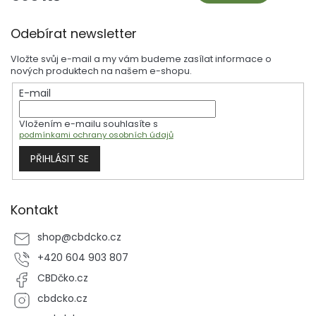
jedinečná směs charakterizovaná přítomností linaloolu, hlavního
Z
terpenu, který se vyznačuje květinovou vůní s kořeněnými nuancemi.
Odebírat newsletter
Naše směs využívá synergii terpenů z Strawberry Bubblegum a
á
Ghost OG. OG Kush dodává dřevité nuance a květinové aroma,
p
zatímco linalool obohacuje směs svými charakteristickými tóny.
Vložte svůj e-mail a my vám budeme zasílat informace o
a
nových produktech na našem e-shopu.
t
E-mail
í
Vložením e-mailu souhlasíte s
podmínkami ochrany osobních údajů
PŘIHLÁSIT SE
Kontakt
shop
@
cbdcko.cz
+420 604 903 807
CBDčko.cz
cbdcko.cz