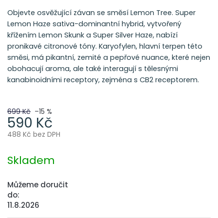
Objevte osvěžující závan se směsí Lemon Tree. Super
Lemon Haze sativa-dominantní hybrid, vytvořený
křížením Lemon Skunk a Super Silver Haze, nabízí
pronikavé citronové tóny. Karyofylen, hlavní terpen této
směsi, má pikantní, zemité a pepřové nuance, které nejen
obohacují aroma, ale také interagují s tělesnými
kanabinoidními receptory, zejména s CB2 receptorem.
699 Kč
–15 %
590 Kč
488 Kč bez DPH
Měrná
cena:
Skladem
Můžeme doručit
do:
11.8.2026