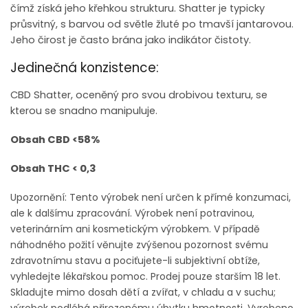
čímž získá jeho křehkou strukturu. Shatter je typicky
průsvitný, s barvou od světle žluté po tmavší jantarovou.
Jeho čirost je často brána jako indikátor čistoty.
Jedinečná konzistence:
CBD Shatter, oceněný pro svou drobivou texturu, se
kterou se snadno manipuluje.
Obsah CBD <58%
Obsah THC < 0,3
Upozornění: Tento výrobek není určen k přímé konzumaci,
ale k dalšímu zpracování. Výrobek není potravinou,
veterinárním ani kosmetickým výrobkem. V případě
náhodného požití věnujte zvýšenou pozornost svému
zdravotnímu stavu a pociťujete-li subjektivní obtíže,
vyhledejte lékařskou pomoc.
Prodej pouze starším 18 let.
Skladujte mimo dosah dětí a zvířat, v chladu a v suchu;