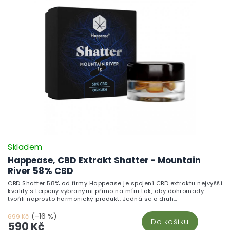
Skladem
Happease, CBD Extrakt Shatter - Mountain
River 58% CBD
CBD Shatter 58% od firmy Happease je spojení CBD extraktu nejvyšší
kvality s terpeny vybranými přímo na míru tak, aby dohromady
tvořili naprosto harmonický produkt. Jedná se o druh
koncentrátu, který je v křišťálově čisté formě a lámavými a křehkými
vlastnostmi. Koncentrát je vytvářen udržováním specifické teploty a
(-16 %)
699 Kč
Do košíku
tlaku, tím vzniká čistá forma připomínající jantarové sklo a spojuje
590 Kč
sloučeniny do hladké směsi. Mountain River Mountain River je