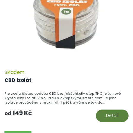
Skladem
CBD Izolát
Pro zcela čistou podobu CBD bez jakýchkoliv stop THC je tu nově
krystalický izolát! V souladu s evropskými směrnicemi je jeho
izolace prováděna s maximální péčí, a vám se tak do...
149 Kč
od
Detail