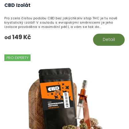
CBD Izolát
Pro zcela čistou podobu CBD bez jakýchkoliv stop THC je tu nově
krystalický izolát! V souladu s evropskými směrnicemi je jeho
izolace prováděna s maximální péčí, a vám se tak do...
149 Kč
od
Detail
PRO EXPERTY