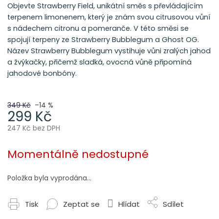
Objevte Strawberry Field, unikátní směs s převládajícím
terpenem limonenem, který je znám svou citrusovou vůní
s nádechem citronu a pomeranče. V této směsi se
spojují terpeny ze Strawberry Bubblegum a Ghost OG.
Název Strawberry Bubblegum vystihuje vůni zralých jahod
a žvýkačky, přičemž sladká, ovocná vůně připomíná
jahodové bonbóny.
349 Kč
–14 %
299 Kč
247 Kč bez DPH
Měrná
cena:
Momentálně nedostupné
Položka byla vyprodána…
Tisk
Zeptat se
Hlídat
Sdílet