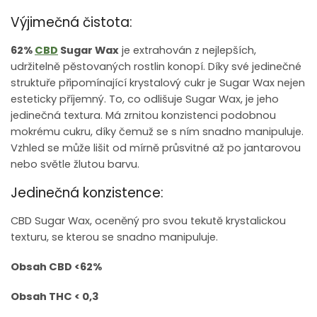
Výjimečná čistota:
62%
CBD
Sugar Wax
je extrahován z nejlepších,
udržitelně pěstovaných rostlin konopí.
Díky své jedinečné
struktuře připomínající krystalový cukr je Sugar Wax nejen
esteticky příjemný. To, co odlišuje Sugar Wax, je jeho
jedinečná textura. Má zrnitou konzistenci podobnou
mokrému cukru, díky čemuž se s ním snadno manipuluje.
Vzhled se může lišit od mírně průsvitné až po jantarovou
nebo světle žlutou barvu.
Jedinečná konzistence:
CBD Sugar Wax, oceněný pro svou tekutě krystalickou
texturu, se kterou se snadno manipuluje.
Obsah CBD <62%
Obsah THC < 0,3