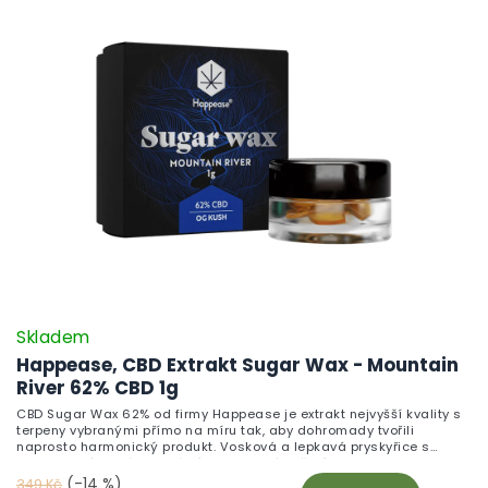
Skladem
Happease, CBD Extrakt Sugar Wax - Mountain
River 62% CBD 1g
CBD Sugar Wax 62% od firmy Happease je extrakt nejvyšší kvality s
terpeny vybranými přímo na míru tak, aby dohromady tvořili
naprosto harmonický produkt. Vosková a lepkavá pryskyřice s
konzistencí, která je ideální pro pomalé hoření. Mountain River
Mountain River je jedinečná směs charakterizovaná přítomností
(-14 %)
349 Kč