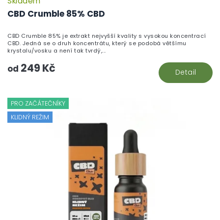
Skladem
CBD Crumble 85% CBD
CBD Crumble 85% je extrakt nejvyšší kvality s vysokou koncentrací
CBD. Jedná se o druh koncentrátu, který se podobá většímu
krystalu/vosku a není tak tvrdý,...
249 Kč
od
Detail
PRO ZAČÁTEČNÍKY
KLIDNÝ REŽIM