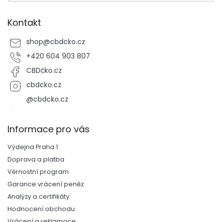
Kontakt
shop
@
cbdcko.cz
+420 604 903 807
CBDčko.cz
cbdcko.cz
@cbdcko.cz
Informace pro vás
Výdejna Praha 1
Doprava a platba
Věrnostní program
Garance vrácení peněz
Analýzy a certifikáty
Hodnocení obchodu
Vrácení a reklamace