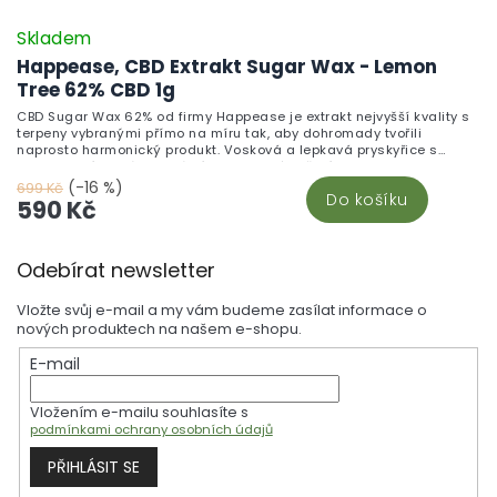
Skladem
Happease, CBD Extrakt Sugar Wax - Lemon
Tree 62% CBD 1g
CBD Sugar Wax 62% od firmy Happease je extrakt nejvyšší kvality s
terpeny vybranými přímo na míru tak, aby dohromady tvořili
naprosto harmonický produkt. Vosková a lepkavá pryskyřice s
konzistencí, která je ideální pro pomalé hoření. Lemon Tree Objevte
osvěžující závan se směsí Lemon Tree. Super Lemon Haze sativa-
(-16 %)
699 Kč
Do košíku
dominantní hybrid, vytvořený křížením Lemon Skunk a Super Silver
590 Kč
Haze, nabízí pronikavé citronové tóny. Karyofylen, hlavní terpen této
směsi, má pikantní, zemité a pepřové nuance, které nejen obohacují
Z
aroma, ale také interagují s tělesnými kanabinoidními receptory,
Odebírat newsletter
zejména s CB2 receptorem.
á
p
Vložte svůj e-mail a my vám budeme zasílat informace o
a
nových produktech na našem e-shopu.
t
E-mail
í
Vložením e-mailu souhlasíte s
podmínkami ochrany osobních údajů
PŘIHLÁSIT SE