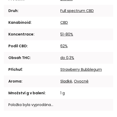
Druh
:
Full spectrum CBD
Kanabinoid
:
CBD
Koncentrace
:
51-80%
Podíl CBD
:
62%
Obsah THC
:
do 0,3%
Příchuť
:
Strawberry Bubblegum
Aroma
:
Sladké
,
Ovocné
Množství g v balení
:
1 g
Položka byla vyprodána…