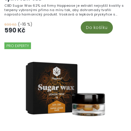
CBD Sugar Wax 62% od firmy Happease je extrakt nejvyšší kvality s
terpeny vybranými přímo na míru tak, aby dohromady tvořili
naprosto harmonický produkt. Vosková a lepkavá pryskyřice s
konzistencí, která je ideální pro pomalé hoření. Jungle Spirit Jungle
Spirit je nejlepším parťákem, pro realizaci vašich nápadů. Tato
(-16 %)
699 Kč
Do košíku
unikátní směs je inspirována voňavou odrůdou Banana Kush,
590 Kč
výjimečným hybridem Skunk Haze a Ghost OG s tropickou vůní, a
nabízí mírné banánové aroma.
PRO EXPERTY