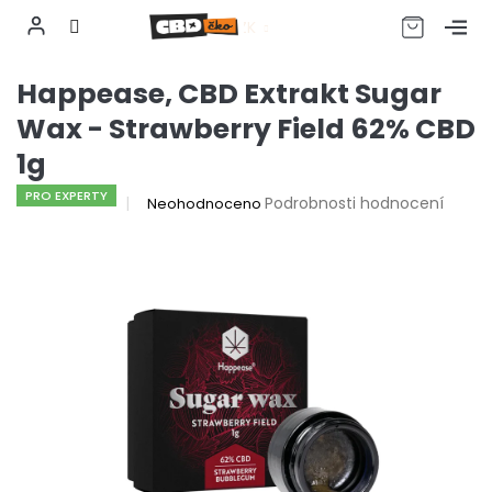
CZK
Přejít
Happease, CBD Extrakt Sugar
na
obsah
Wax - Strawberry Field 62% CBD
1g
PRO EXPERTY
Průměrné
Podrobnosti hodnocení
Neohodnoceno
hodnocení
produktu
je
0,0
z
5
hvězdiček.