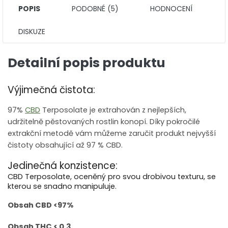
POPIS
PODOBNÉ (5)
HODNOCENÍ
DISKUZE
Detailní popis produktu
Výjimečná čistota:
97%
CBD
Terposolate je extrahován z nejlepších,
udržitelně pěstovaných rostlin konopí. Díky pokročilé
extrakční metodě vám můžeme zaručit produkt nejvyšší
čistoty obsahující až 97 % CBD.
Jedinečná konzistence:
CBD Terposolate, oceněný pro svou drobivou texturu, se
kterou se snadno manipuluje.
Obsah CBD <97%
Obsah THC < 0,3