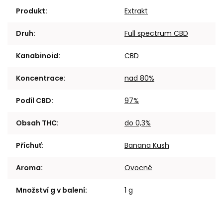
Produkt
:
Extrakt
Druh
:
Full spectrum CBD
Kanabinoid
:
CBD
Koncentrace
:
nad 80%
Podíl CBD
:
97%
Obsah THC
:
do 0,3%
Příchuť
:
Banana Kush
Aroma
:
Ovocné
Množství g v balení
:
1 g