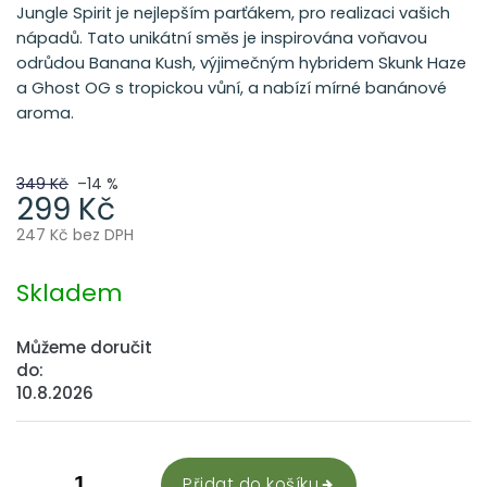
Jungle Spirit je nejlepším parťákem, pro realizaci vašich
nápadů. Tato unikátní směs je inspirována voňavou
odrůdou Banana Kush, výjimečným hybridem Skunk Haze
a Ghost OG s tropickou vůní, a nabízí mírné banánové
aroma.
349 Kč
–14 %
299 Kč
247 Kč bez DPH
Měrná
cena:
Skladem
Můžeme doručit
do:
10.8.2026
Přidat do košíku