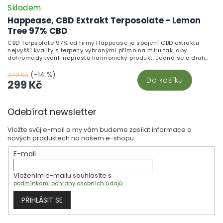
Skladem
Happease, CBD Extrakt Terposolate - Lemon
Tree 97% CBD
CBD Terpsolate 97% od firmy Happease je spojení CBD extraktu
nejvyšší kvality s terpeny vybranými přímo na míru tak, aby
dohromady tvořili naprosto harmonický produkt. Jedná se o druh
koncentrátu, který se podobá většímu krystalu a není tak tvrdý, jak
by se na první pohled zdálo. Lemon Tree Objevte osvěžující závan
(-14 %)
349 Kč
Do košíku
se směsí Lemon Tree. Super Lemon Haze sativa-dominantní hybrid,
299 Kč
vytvořený křížením Lemon Skunk a Super Silver Haze, nabízí
pronikavé citronové tóny. Karyofylen, hlavní terpen této směsi, má
Z
pikantní, zemité a pepřové nuance, které nejen obohacují aroma,
Odebírat newsletter
ale také interagují s tělesnými kanabinoidními receptory, zejména
á
s CB2 receptorem.
p
Vložte svůj e-mail a my vám budeme zasílat informace o
a
nových produktech na našem e-shopu.
t
E-mail
í
Vložením e-mailu souhlasíte s
podmínkami ochrany osobních údajů
PŘIHLÁSIT SE