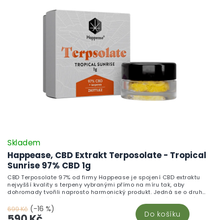
Skladem
Happease, CBD Extrakt Terposolate - Tropical
Sunrise 97% CBD 1g
CBD Terposolate 97% od firmy Happease je spojení CBD extraktu
nejvyšší kvality s terpeny vybranými přímo na míru tak, aby
dohromady tvořili naprosto harmonický produkt. Jedná se o druh
koncentrátu, který se podobá většímu krystalu a není tak tvrdý, jak
by se na první pohled zdálo. Tropical Sunrise Poznejte Tropical
(-16 %)
699 Kč
Do košíku
Sunrise, jedinečnou směs s převládajícím terpenem myrcen, který
590 Kč