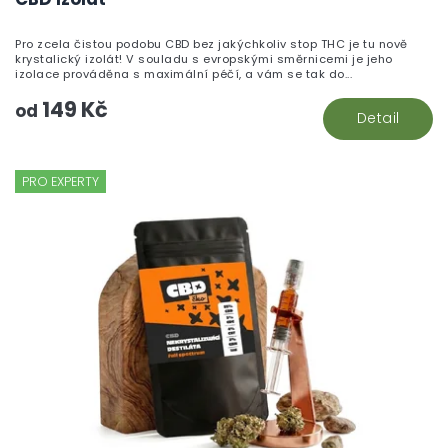
Pro zcela čistou podobu CBD bez jakýchkoliv stop THC je tu nově
krystalický izolát! V souladu s evropskými směrnicemi je jeho
izolace prováděna s maximální péčí, a vám se tak do...
149 Kč
od
Detail
PRO EXPERTY