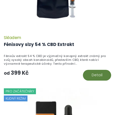
Skladem
Fénixovy slzy 54 % CBD Extrakt
Fénixův extrakt 54 % CBD je výjimečný konopný extrakt známý pro
svůj vysoký obsah kanabinoidů, především CBD, které nabízí
významné terapeutické účinky. Tento přírodní...
399 Kč
od
Detail
PRO ZAČÁTEČNÍKY
KLIDNÝ REŽIM