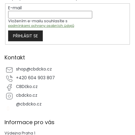
t
E-mail
í
Vložením e-mailu souhlasíte s
podmínkami ochrany osobních údajů
PŘIHLÁSIT SE
Kontakt
shop
@
cbdcko.cz
+420 604 903 807
CBDčko.cz
cbdcko.cz
@cbdcko.cz
Informace pro vás
Výdejna Praha 1