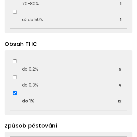
70-80%
1
až do 50%
1
Obsah THC
do 0,2%
5
do 0,3%
4
do 1%
12
Způsob pěstování