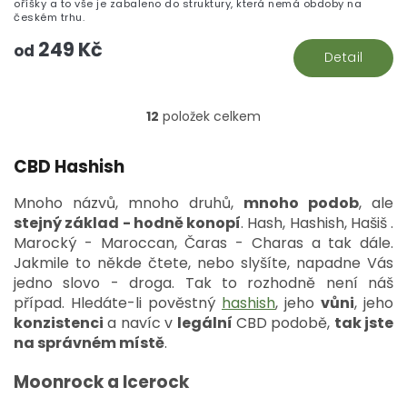
oříšky a to vše je zabaleno do struktury, která nemá obdoby na
českém trhu.
249 Kč
od
Detail
12
položek celkem
O
v
l
CBD Hashish
á
d
Mnoho názvů, mnoho druhů,
mnoho podob
, ale
a
stejný základ - hodně konopí
.
Hash, Hashish, Hašiš .
c
Marocký - Maroccan, Čaras - Charas a tak dále.
í
p
Jakmile to někde čtete, nebo slyšíte, napadne Vás
r
jedno slovo - droga. Tak to rozhodně není náš
v
případ. Hledáte-li pověstný
hashish
, jeho
vůni
, jeho
k
konzistenci
a navíc v
legální
CBD podobě,
tak jste
y
na správném místě
.
v
ý
Moonrock a Icerock
p
i