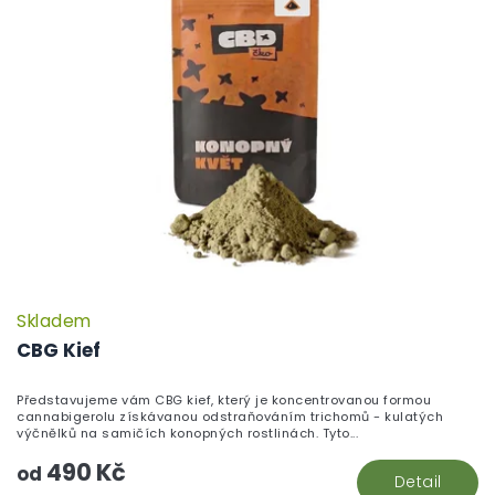
Skladem
CBG Kief
Představujeme vám CBG kief, který je koncentrovanou formou
cannabigerolu získávanou odstraňováním trichomů - kulatých
výčnělků na samičích konopných rostlinách. Tyto...
490 Kč
od
Detail