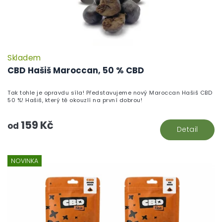
Skladem
P
h
CBD Hašiš Maroccan, 50 % CBD
pr
je
Tak tohle je opravdu síla! Představujeme nový Maroccan Hašiš CBD
5,
50 %! Hašiš, který tě okouzlí na první dobrou!
z
5
159 Kč
hv
od
Detail
NOVINKA