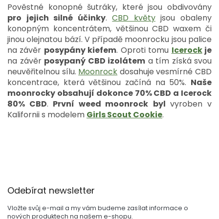
s
Pověstné konopné šutráky, které jsou obdivovány
u
pro jejich silné účinky
.
CBD květy
jsou obaleny
konopným koncentrátem, většinou CBD waxem či
jinou olejnatou bází. V případě moonrocku jsou palice
na závěr
posypány kiefem
. Oproti tomu
Icerock
je
na závěr
posypaný CBD izolátem
a tím získá svou
neuvěřitelnou sílu.
Moonrock
dosahuje vesmírné CBD
koncentrace, která většinou začíná na 50%.
Naše
moonrocky obsahují dokonce 70% CBD a Icerock
80% CBD
.
První weed moonrock
byl
vyroben v
Kalifornii s modelem
Girls Scout Cookie
.
Z
Odebírat newsletter
á
p
Vložte svůj e-mail a my vám budeme zasílat informace o
a
nových produktech na našem e-shopu.