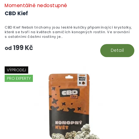
Momentálně nedostupné
CBD Kief
CBD Kief Neboli trichomy jsou lesklé kuličky připomínající krystalky,
které se tvoří na květech samičích konopných rostlin. Ve srovnání
s ostatními částmi rostliny je...
199 Kč
od
Detail
VÝPRODEJ
PRO EXPERTY