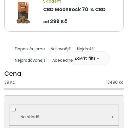
Skladem
CBD MoonRock 70 % CBD
299 Kč
od
Ř
Doporučujeme
Nejlevnější
Nejdražší
a
z
Zavřít filtr
Nejprodávanější
Abecedně
e
n
Cena
í
39
Kč
13490
Kč
p
r
o
d
u
k
Na skladě
7
t
ů