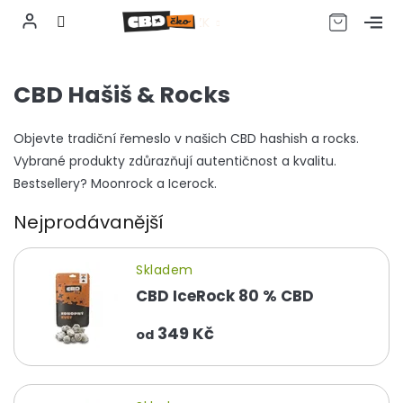
CZK
Přejít
na
CBD Hašiš & Rocks
obsah
Objevte tradiční řemeslo v našich CBD hashish a rocks.
Vybrané produkty zdůrazňují autentičnost a kvalitu.
Bestsellery? Moonrock a Icerock.
Nejprodávanější
Skladem
CBD IceRock 80 % CBD
349 Kč
od