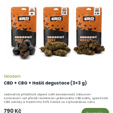
p
i
s
p
r
o
d
u
k
t
ů
Skladem
CBD + CBG + Hašiš degustace (3×3 g)
Jedinečná příležitost objevit svět kanabinoidů. Exkluzivní
srovnávací set přináší kombinaci prémiového CBD květu, specifické
CBG odrůdy a tradičního 50% hašiše za zvýhodněnou cenu.
790 Kč