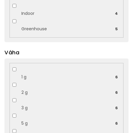
Indoor
4
Greenhouse
5
Váha
1 g
6
2 g
6
3 g
6
5 g
6