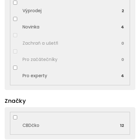
Výprodej
2
Novinka
4
Zachraň a ušetři
0
Pro začátečníky
0
Pro experty
4
Značky
CBDčko
12