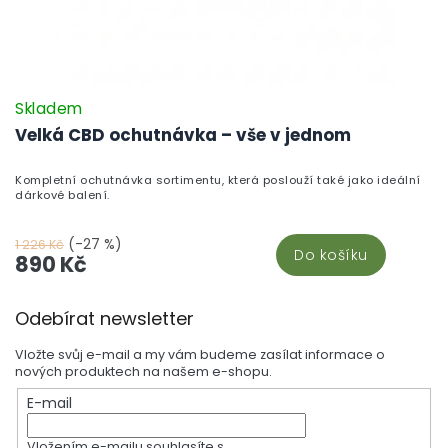
Skladem
Velká CBD ochutnávka – vše v jednom
Kompletní ochutnávka sortimentu, která poslouží také jako ideální
dárkové balení.
(-27 %)
1 226 Kč
Do košíku
890 Kč
Z
Odebírat newsletter
á
p
Vložte svůj e-mail a my vám budeme zasílat informace o
a
nových produktech na našem e-shopu.
t
E-mail
í
Vložením e-mailu souhlasíte s