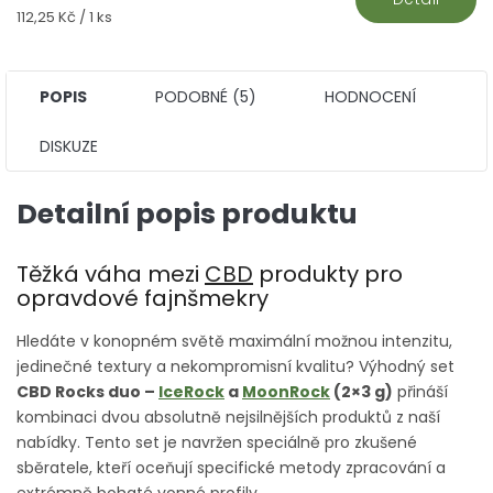
Měrná
112,25 Kč / 1 ks
cena:
POPIS
PODOBNÉ (5)
HODNOCENÍ
DISKUZE
Detailní popis produktu
Těžká váha mezi
CBD
produkty pro
opravdové fajnšmekry
Hledáte v konopném světě maximální možnou intenzitu,
jedinečné textury a nekompromisní kvalitu? Výhodný set
CBD Rocks duo –
IceRock
a
MoonRock
(2×3 g)
přináší
kombinaci dvou absolutně nejsilnějších produktů z naší
nabídky. Tento set je navržen speciálně pro zkušené
sběratele, kteří oceňují specifické metody zpracování a
extrémně bohaté vonné profily.