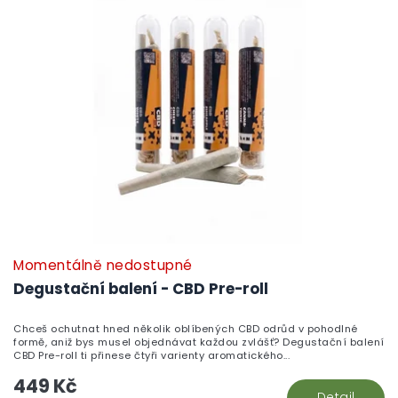
Momentálně nedostupné
P
h
Degustační balení - CBD Pre-roll
pr
je
Chceš ochutnat hned několik oblíbených CBD odrůd v pohodlné
3,
formě, aniž bys musel objednávat každou zvlášť? Degustační balení
z
CBD Pre-roll ti přinese čtyři varienty aromatického...
5
449 Kč
hv
Detail