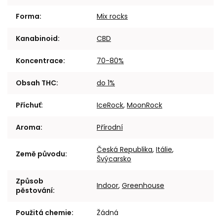
Forma
:
Mix rocks
Kanabinoid
:
CBD
Koncentrace
:
70-80%
Obsah THC
:
do 1%
Příchuť
:
IceRock
,
MoonRock
Aroma
:
Přírodní
Česká Republika
,
Itálie
,
Země původu
:
Švýcarsko
Způsob
Indoor
,
Greenhouse
pěstování
:
Použitá chemie
:
Žádná