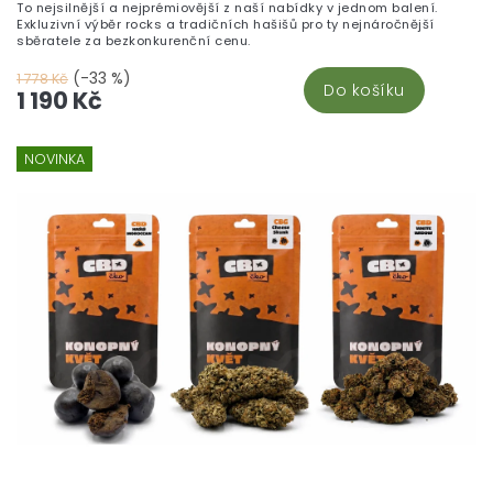
To nejsilnější a nejprémiovější z naší nabídky v jednom balení.
Exkluzivní výběr rocks a tradičních hašišů pro ty nejnáročnější
sběratele za bezkonkurenční cenu.
(-33 %)
1 778 Kč
Do košíku
1 190 Kč
NOVINKA