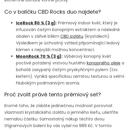
Co v balíčku CBD Rocks duo najdete?
IceRock 80 % (3 g)
:
Prémiový indoor květ, který je
infuzován čistým konopným extraktem a následně
obalen v zářivě bílém
CBD izolátu
(krystalech).
Výsledkem je úchvatný vzhled připomínající ledový
kámen s nejvyšší možnou koncentrací.
MoonRock 70 % (3 g)
:
Výběrový konopný květ
poctivě potažený vrstvou hustého
konopného oleje
a
bohatě zasypaný čistým pryskyřičným pylem (tzv.
kiefem). Vyniká specifickou zemitou texturou a velmi
hlubokým podmanivým aroma.
Proč zvolit právě tento prémiový set?
Kromě toho, že získáte jedinečnou možnost porovnat
vlastnosti krystalického izolátu a jemného kiefu, ušetříte
nemalou částku. Samostatný nákup těchto dvou
třígramových balení by vás vyšel na 989 Kč. V tomto