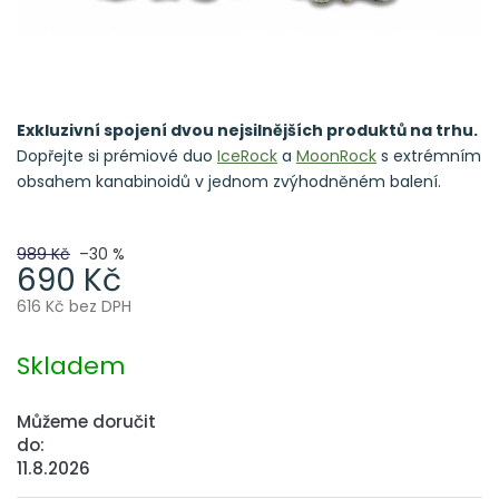
Exkluzivní spojení dvou nejsilnějších produktů na trhu.
Dopřejte si prémiové duo
IceRock
a
MoonRock
s extrémním
obsahem kanabinoidů v jednom zvýhodněném balení.
989 Kč
–30 %
690 Kč
616 Kč bez DPH
Měrná
cena:
Skladem
Můžeme doručit
do:
11.8.2026