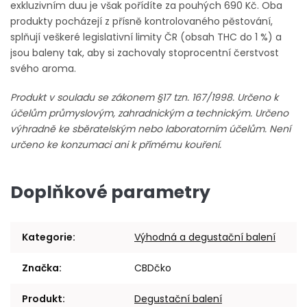
exkluzivním duu je však pořídíte za pouhých 690 Kč. Oba
produkty pocházejí z přísně kontrolovaného pěstování,
splňují veškeré legislativní limity ČR (obsah THC do 1 %) a
jsou baleny tak, aby si zachovaly stoprocentní čerstvost
svého aroma.
Produkt v souladu se zákonem §17 tzn. 167/1998. Určeno k
účelům průmyslovým, zahradnickým a technickým. Určeno
výhradně ke sběratelským nebo laboratorním účelům. Není
určeno ke konzumaci ani k přímému kouření.
Doplňkové parametry
Kategorie
:
Výhodná a degustační balení
Značka
:
CBDčko
Produkt
:
Degustační balení