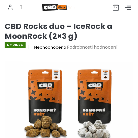
CZK
Přejít
CBD Rocks duo – IceRock a
na
obsah
MoonRock (2×3 g)
NOVINKA
Průměrné
Podrobnosti hodnocení
Neohodnoceno
hodnocení
produktu
je
0,0
z
5
hvězdiček.