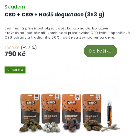
Skladem
CBD + CBG + Hašiš degustace (3×3 g)
Jedinečná příležitost objevit svět kanabinoidů. Exkluzivní
srovnávací set přináší kombinaci prémiového CBD květu, specifické
CBG odrůdy a tradičního 50% hašiše za zvýhodněnou cenu.
(-27 %)
1 088 Kč
Do košíku
790 Kč
NOVINKA