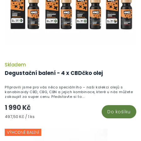
Skladem
Degustační balení - 4 x CBDčko olej
Připravili jsme pro vás něco speciálního – naši kolekci olejů s
kanabinoidy CBD, CBG, CBN a jejich kombinace, které u nás můžete
zakoupit za super cenu. Představte si to:...
1 990 Kč
Do košíku
Měrná
497,50 Kč / 1 ks
cena:
VÝHODNÉ BALENÍ