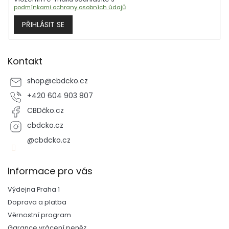
podmínkami ochrany osobních údajů
PŘIHLÁSIT SE
Kontakt
shop
@
cbdcko.cz
+420 604 903 807
CBDčko.cz
cbdcko.cz
@cbdcko.cz
Informace pro vás
Výdejna Praha 1
Doprava a platba
Věrnostní program
Garance vrácení peněz