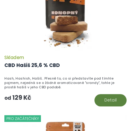
Skladem
P
h
CBD Hašiš 25,6 % CBD
pr
je
Hash, Hashish, Hašiš.. Přesně to, co si představíte pod tímhle
5,
pojmem, nejedná se o žádné aromatizované "srandy", tohle je
z
prostě hašiš v jeho CBD podobě.
5
129 Kč
hv
od
Detail
PRO ZAČÁTEČNÍKY