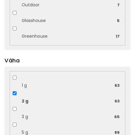
Outdoor
7
Glasshouse
5
Greenhouse
17
Váha
1 g
63
2 g
63
3 g
65
5 g
89