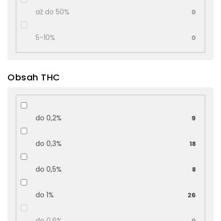
až do 50%
0
5-10%
0
Obsah THC
do 0,2%
9
do 0,3%
18
do 0,5%
8
do 1%
26
do 0,6%
0