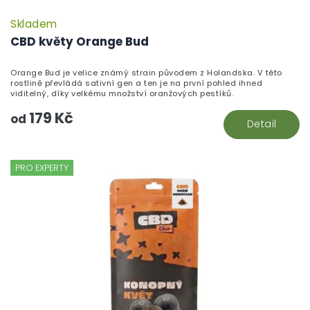
Skladem
P
h
CBD květy Orange Bud
pr
je
Orange Bud je velice známý strain původem z Holandska. V této
5,
rostlině převládá sativní gen a ten je na první pohled ihned
z
viditelný, díky velkému množství oranžových pestíků.
5
179 Kč
hv
od
Detail
PRO EXPERTY