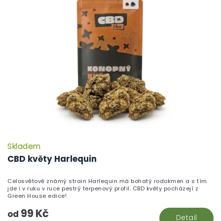
Skladem
P
h
CBD květy Harlequin
pr
je
Celosvětově známý strain Harlequin má bohatý rodokmen a s tím
5,
jde i v ruku v ruce pestrý terpenový profil. CBD květy pocházejí z
z
Green House edice!
5
99 Kč
hv
od
Detail