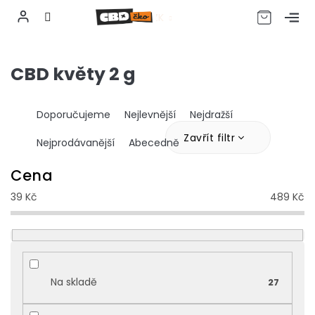
CZK
Přejít
na
CBD květy 2 g
obsah
Ř
Doporučujeme
Nejlevnější
Nejdražší
a
z
Zavřít filtr
Nejprodávanější
Abecedně
e
n
Cena
í
39
Kč
489
Kč
p
r
o
d
u
k
Na skladě
27
t
ů