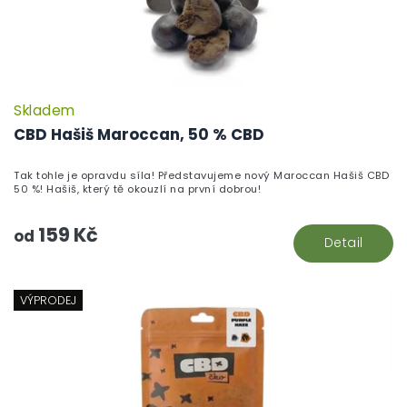
Skladem
P
h
CBD Hašiš Maroccan, 50 % CBD
pr
je
Tak tohle je opravdu síla! Představujeme nový Maroccan Hašiš CBD
5,
50 %! Hašiš, který tě okouzlí na první dobrou!
z
5
159 Kč
hv
od
Detail
VÝPRODEJ