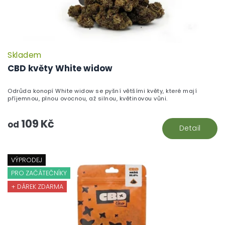
Skladem
P
h
CBD květy White widow
pr
je
Odrůda konopí White widow se pyšní většími květy, které mají
5,
příjemnou, plnou ovocnou, až silnou, květinovou vůni.
z
5
109 Kč
hv
od
Detail
VÝPRODEJ
PRO ZAČÁTEČNÍKY
+ DÁREK ZDARMA