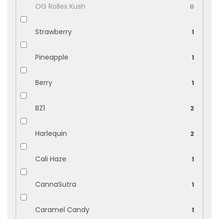
OG Rollex Kush
0
Strawberry
1
Pineapple
1
Berry
1
BZ1
2
Harlequin
2
Cali Haze
1
CannaSutra
1
Caramel Candy
1