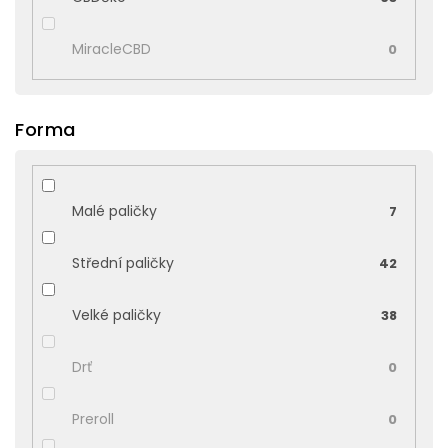
MiracleCBD
0
Forma
Malé paličky
7
Střední paličky
42
Velké paličky
38
Drť
0
Preroll
0