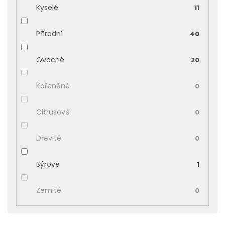
Kyselé
11
Přírodní
40
Ovocné
20
Kořeněné
0
Citrusové
0
Dřevité
0
Sýrové
1
Zemité
0