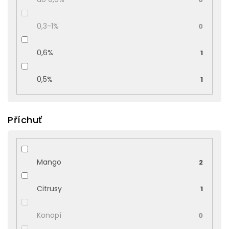
0,3-1%
0
0,6%
1
0,5%
1
Příchuť
Mango
2
Citrusy
1
Konopí
0