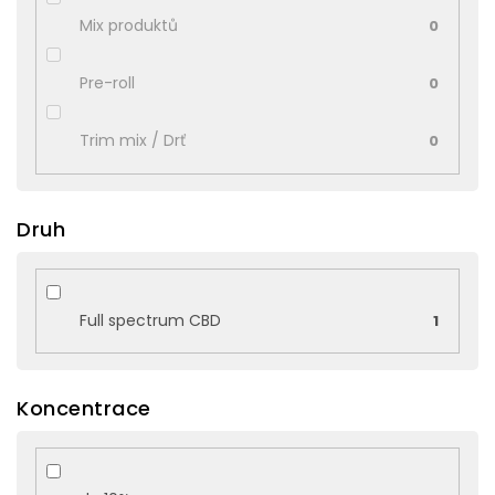
Mix produktů
0
Pre-roll
0
Trim mix / Drť
0
Druh
Full spectrum CBD
1
Koncentrace