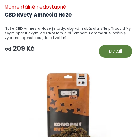
Momentálně nedostupné
P
h
CBD květy Amnesia Haze
pr
je
Naše CBD Amnesia Haze je tady, aby vám ukázala sílu přírody díky
5,
svým specifickým vlastnostem a příjemnému aromatu. S pečlivě
z
vybranou genetikou jde o kvalitní...
5
209 Kč
hv
od
Detail