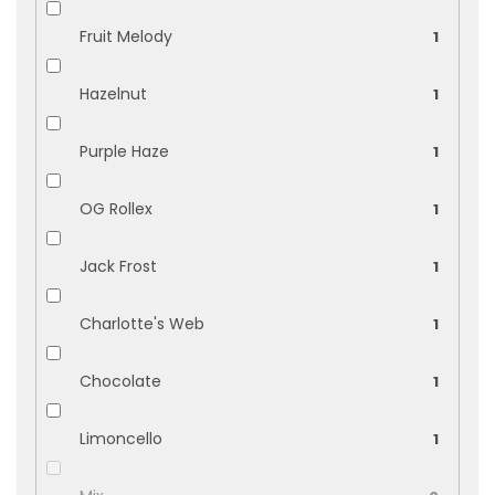
Fruit Melody
1
Hazelnut
1
Purple Haze
1
OG Rollex
1
Jack Frost
1
Charlotte's Web
1
Chocolate
1
Limoncello
1