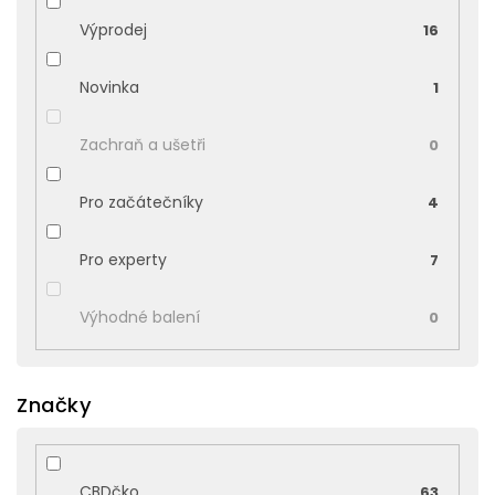
Výprodej
16
Novinka
1
Zachraň a ušetři
0
Pro začátečníky
4
Pro experty
7
Výhodné balení
0
Značky
CBDčko
63