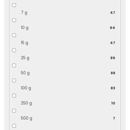
7 g
47
10 g
94
15 g
47
25 g
89
50 g
88
100 g
83
250 g
10
500 g
7