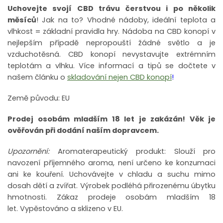
Uchovejte svojí CBD trávu čerstvou i po několik
měsíců
! Jak na to? Vhodné nádoby, ideální teplota a
vlhkost = základní pravidla hry. Nádoba na CBD konopí v
nejlepším případě nepropouští žádné světlo a je
vzduchotěsná. CBD konopí nevystavujte extrémním
teplotám a vlhku. Více informací a tipů se dočtete v
našem článku o
skladování nejen CBD konopí
!
Země původu: EU
Prodej osobám mladším 18 let je zakázán! Věk je
ověřován při dodání naším dopravcem.
Upozornění:
Aromaterapeutický produkt: Slouží pro
navození příjemného aroma, není určeno ke konzumaci
ani ke kouření.
Uchovávejte v chladu a suchu mimo
dosah dětí a zvířat.
Výrobek podléhá přirozenému úbytku
hmotnosti.
Zákaz prodeje osobám mladším 18
let.
Vypěstováno a sklizeno v EU.