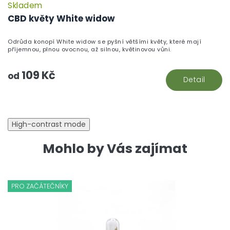
Skladem
P
h
CBD květy White widow
pr
je
Odrůda konopí White widow se pyšní většími květy, které mají
5,
příjemnou, plnou ovocnou, až silnou, květinovou vůni.
z
5
109 Kč
hv
od
Detail
High-contrast mode
Mohlo by Vás zajímat
PRO ZAČÁTEČNÍKY