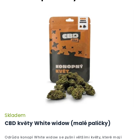
Skladem
P
h
CBD květy White widow (malé paličky)
pr
je
Odrůda konopí White widow se pyšní většími květy, které mají