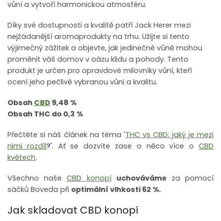
vůní a vytvoří harmonickou atmosféru.
Díky své dostupnosti a kvalitě patří Jack Herer mezi
nejžádanější aromaprodukty na trhu. Užijte si tento
výjimečný zážitek a objevte, jak jedinečné vůně mohou
proměnit váš domov v oázu klidu a pohody. Tento
produkt je určen pro opravdové milovníky vůní, kteří
ocení jeho pečlivě vybranou vůni a kvalitu.
Obsah
CBD
9,48 %
Obsah THC do 0,3 %
Přečtěte si náš článek na téma '
THC vs CBD: jaký je mezi
nimi rozdíl
?'
. Ať se dozvíte zase o něco více o
CBD
květech
.
Všechno naše
CBD konopí
uchováváme
za pomocí
sáčků Boveda při
optimální vlhkosti 62 %.
Jak skladovat CBD konopí