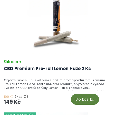
Skladem
CBD Premium Pre-roll Lemon Haze 2 Ks
Objevte fascinující svět vůní s naším aromaproduktem Premium
Pre-roll Lemon Haze. Tento unikátní produkt je vytvořen z vysoce
kvalitních CBD květů odrůdy Lemon Haze, známé svou
charakteristickou a nezapomenutelnou vůní. Lemon Haze přináší do
vašeho domova jedinečně silné citrusové aroma, které dodávají
(-25 %)
199 Kč
Do košíku
prostorům osvěžující a relaxační atmosféru.
149 Kč