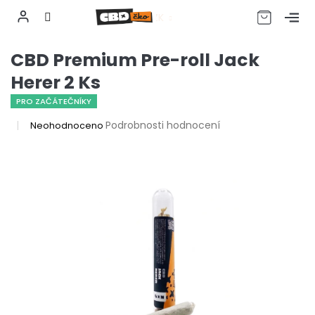
CZK
Přejít
CBD Premium Pre-roll Jack
na
obsah
Herer 2 Ks
PRO ZAČÁTEČNÍKY
Průměrné
Podrobnosti hodnocení
Neohodnoceno
hodnocení
produktu
je
0,0
z
5
hvězdiček.