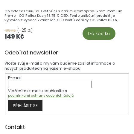
Objevte fascinující svět vůní s naším aromaproduktem Premium
Pre-roll OG Rollex Kush 13,75 % CBD. Tento unikátní produkt je
vytvořen z vysoce kvalitních CBD květů odrůdy OG Rollex Kush,
známé svou charakteristickou a nezapomenutelnou vůní. OG Rollex
Kush přináší do vašeho domova jedinečně dřevité aroma s
(-25 %)
199 Kč
Do košíku
nádechem sýra, které dodávají prostorům osvěžující a relaxační
149 Kč
atmosféru.
Z
Odebírat newsletter
á
p
Vložte svůj e-mail a my vám budeme zasílat informace o
a
nových produktech na našem e-shopu.
t
E-mail
í
Vložením e-mailu souhlasíte s
podmínkami ochrany osobních údajů
PŘIHLÁSIT SE
Kontakt