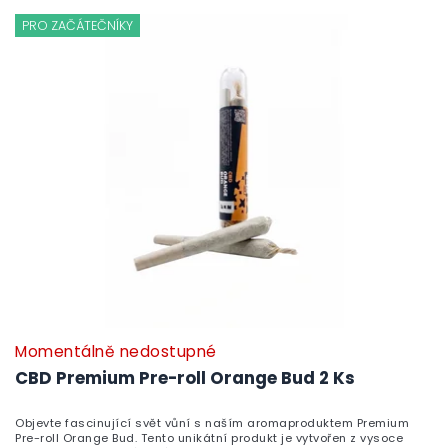
PRO ZAČÁTEČNÍKY
Momentálně nedostupné
P
h
CBD Premium Pre-roll Orange Bud 2 Ks
pr
je
Objevte fascinující svět vůní s naším aromaproduktem Premium
5,
Pre-roll Orange Bud. Tento unikátní produkt je vytvořen z vysoce