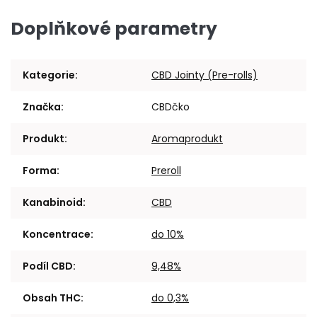
Doplňkové parametry
Kategorie
:
CBD Jointy (Pre-rolls)
Značka
:
CBDčko
Produkt
:
Aromaprodukt
Forma
:
Preroll
Kanabinoid
:
CBD
Koncentrace
:
do 10%
Podíl CBD
:
9,48%
Obsah THC
:
do 0,3%