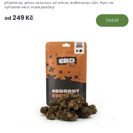
5,
příjemnou, plnou ovocnou, až silnou, květinovou vůni. Nyní ve
z
výhodné verzi malé paličky!
5
249 Kč
hv
od
Detail