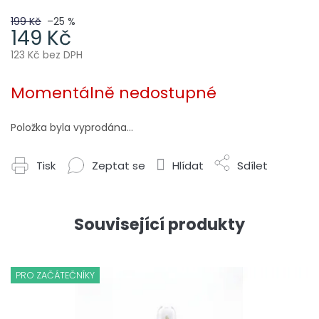
199 Kč
–25 %
149 Kč
123 Kč bez DPH
Měrná
cena:
Momentálně nedostupné
Položka byla vyprodána…
Tisk
Zeptat se
Hlídat
Sdílet
Související produkty
PRO ZAČÁTEČNÍKY