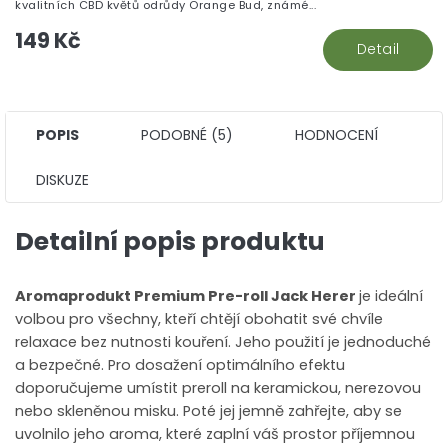
z
kvalitních CBD květů odrůdy Orange Bud, známé...
5
149 Kč
hv
Detail
POPIS
PODOBNÉ (5)
HODNOCENÍ
DISKUZE
Detailní popis produktu
Aromaprodukt Premium Pre-roll Jack Herer
je ideální
volbou pro všechny, kteří chtějí obohatit své chvíle
relaxace bez nutnosti kouření. Jeho použití je jednoduché
a bezpečné. Pro dosažení optimálního efektu
doporučujeme umístit preroll na keramickou, nerezovou
nebo skleněnou misku. Poté jej jemně zahřejte, aby se
uvolnilo jeho aroma, které zaplní váš prostor příjemnou