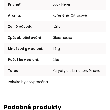
Příchuť
:
Jack Herer
Aroma
:
Kořeněné
,
Citrusové
Země původu
:
Itálie
Způsob pěstování
:
Glasshouse
Množství g v balení
:
1,4 g
Počet ks v balení
:
2 ks
Terpen
:
Karyofylen, Limonen, Pinene
Položka byla vyprodána…