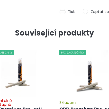
Tisk
Zeptat se
Související produkty
ČÁTEČNÍKY
PRO ZAČÁTEČNÍKY
tálně
Skladem
Průměrné
tupné
hodnocení