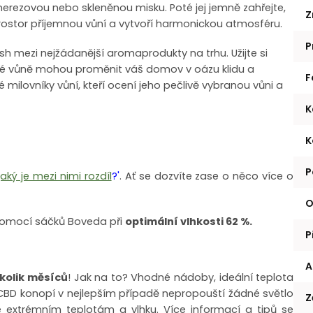
erezovou nebo skleněnou misku. Poté jej jemně zahřejte,
Z
prostor příjemnou vůní a vytvoří harmonickou atmosféru.
P
sh mezi nejžádanější aromaprodukty na trhu. Užijte si
ečné vůně mohou proměnit váš domov v oázu klidu a
F
milovníky vůní, kteří ocení jeho pečlivě vybranou vůni a
K
K
P
aký je mezi nimi rozdíl
?'
. Ať se dozvíte zase o něco více o
O
omocí sáčků Boveda při
optimální vlhkosti 62 %.
P
A
ěkolik měsíců
! Jak na to? Vhodné nádoby, ideální teplota
 CBD konopí v nejlepším případě nepropouští žádné světlo
Z
 extrémním teplotám a vlhku. Více informací a tipů se