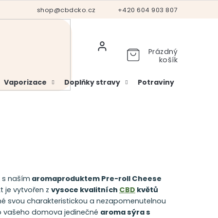
Hodnocení obchodu
shop@cbdcko.cz
Vrácení a reklamace
+420 604 903 807
Ověření věku
Prázdný
košík
Vaporizace
Doplňky stravy
Potraviny
Kosme
í s naším
aromaproduktem Pre-roll Cheese
t je vytvořen z
vysoce kvalitních
CBD
květů
mé svou charakteristickou a nezapomenutelnou
 do vašeho domova jedinečné
aroma sýra s