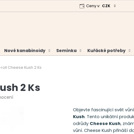
Ceny v:
CZK
 program
Garance vrácení peněz
Analýzy a certifikáty
Nové kanabinoidy
Semínka
Kuřácké potřeby
roll Cheese Kush 2 Ks
ush 2 Ks
nocení
Objevte fascinující svět vůn
Kush
. Tento unikátní produk
odrůdy
Cheese Kush
, zná
vůní. Cheese Kush přináší