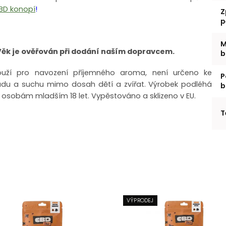
BD konopí
!
Z
p
M
Věk je ověřován při dodání naším dopravcem.
b
louží pro navození příjemného aroma, není určeno ke
P
adu a suchu mimo dosah dětí a zvířat.
Výrobek podléhá
b
 osobám mladším 18 let.
Vypěstováno a sklizeno v EU.
T
VÝPRODEJ