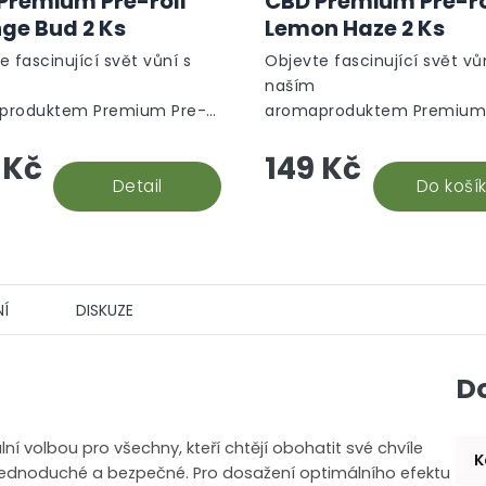
Premium Pre-roll
CBD Premium Pre-ro
produktu
ge Bud 2 Ks
Lemon Haze 2 Ks
je
5,0
e fascinující svět vůní s
Objevte fascinující svět vů
z
naším
5
produktem Premium Pre-
aromaproduktem Premium
hvězdiček.
range Bud. Tento unikátní
roll Lemon Haze. Tento uni
 Kč
149 Kč
t je vytvořen z vysoce
produkt je vytvořen z vyso
ních CBD květů odrůdy
Detail
kvalitních CBD květů odrůd
Do koší
 Bud, známé...
Lemon Haze, známé...
Í
DISKUZE
D
lní volbou pro všechny, kteří chtějí obohatit své chvíle
K
e jednoduché a bezpečné. Pro dosažení optimálního efektu