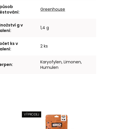
působ
Greenhouse
ěstování
:
nožství g v
1,4 g
alení
:
očet ks v
2 ks
alení
:
Karyofylen, Limonen,
erpen
:
Humulen
VÝPRODEJ