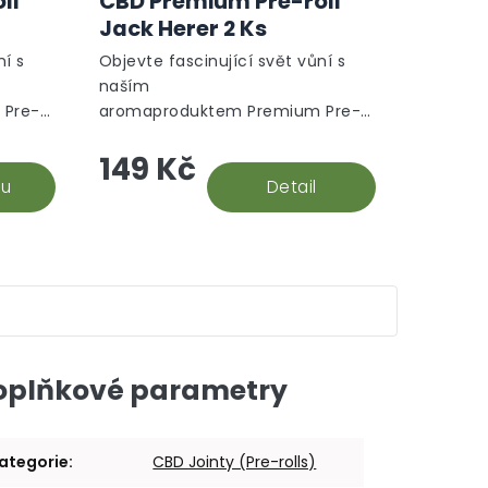
ll
CBD Premium Pre-roll
Jack Herer 2 Ks
ní s
Objevte fascinující svět vůní s
naším
 Pre-
aromaproduktem Premium Pre-
kátní
roll Jack Herer. Tento unikátní
149 Kč
ce
produkt je vytvořen z vysoce
y
ku
kvalitních CBD květů odrůdy Jack
Detail
Herer, známé...
oplňkové parametry
ategorie
:
CBD Jointy (Pre-rolls)