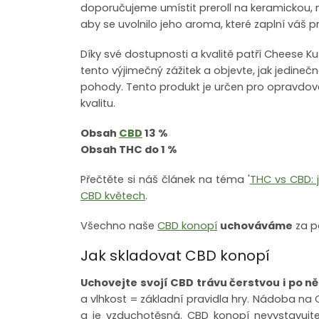
doporučujeme umístit preroll na keramickou, n
aby se uvolnilo jeho aroma, které zaplní váš 
Díky své dostupnosti a kvalitě patří Cheese Ku
tento výjimečný zážitek a objevte, jak jedin
pohody. Tento produkt je určen pro opravdové 
kvalitu.
Obsah
CBD
13 %
Obsah THC do 1 %
Přečtěte si náš článek na téma '
THC vs CBD: j
CBD květech
.
Všechno naše
CBD konopí
uchováváme
za p
Jak skladovat CBD konopí
Uchovejte svojí CBD trávu čerstvou i po n
a vlhkost = základní pravidla hry. Nádoba na
a je vzduchotěsná. CBD konopí nevystavujte