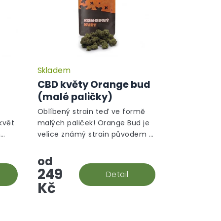
Skladem
CBD květy Orange bud
)
(malé paličky)
Oblíbený strain teď ve formě
květ
malých paliček! Orange Bud je
m
velice známý strain původem z
ické
Holandska. V této rostlině
převládá sativní gen a ten je na
od
první pohled ihned vidět.
249
Detail
Kč