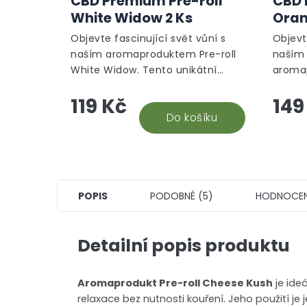
CBD Premium Pre-roll
CBD 
White Widow 2 Ks
Oran
Objevte fascinující svět vůní s
Objevt
naším aromaproduktem Pre-roll
naším
White Widow. Tento unikátní
aroma
produkt je vytvořen z vysoce
roll O
119 Kč
149
kvalitních CBD květů odrůdy
produk
White Widow, známé svou...
Do košíku
kvalit
Orange
POPIS
PODOBNÉ (5)
HODNOCEN
Detailní popis produktu
Aromaprodukt Pre-roll Cheese Kush
je ideá
relaxace bez nutnosti kouření. Jeho použití j