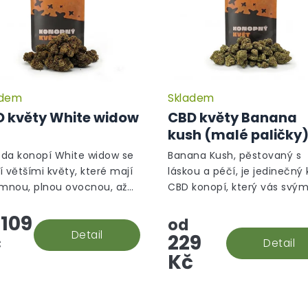
adem
Skladem
Průměrné
hodnocení
 květy White widow
CBD květy Banana
produktu
kush (malé paličky
je
5,0
da konopí White widow se
Banana Kush, pěstovaný s
z
í většími květy, které mají
láskou a péčí, je jedinečný 
5
emnou, plnou ovocnou, až
CBD konopí, který vás svý
hvězdiček.
ou, květinovou vůni.
aromatem přenese do trop
109
oázy.
od
Detail
č
229
Detail
Kč