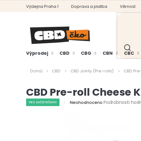
Přejít
Výdejna Praha 1
Doprava a platba
Věrnostní
na
obsah
HLEDAT
Výprodej
CBD
CBG
CBN
CBC
Domů
CBD
CBD Jointy (Pre-rolls)
CBD Pre-
CBD Pre-roll Cheese K
Průměrné
Podrobnosti hod
Neohodnoceno
PRO ZAČÁTEČNÍKY
hodnocení
produktu
je
0,0
z
5