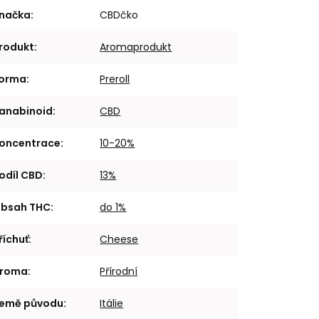
načka
:
CBDčko
rodukt
:
Aromaprodukt
orma
:
Preroll
anabinoid
:
CBD
oncentrace
:
10-20%
odíl CBD
:
13%
bsah THC
:
do 1%
říchuť
:
Cheese
roma
:
Přírodní
emě původu
:
Itálie