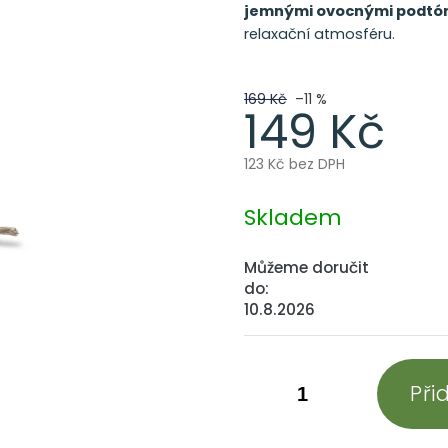
jemnými ovocnými podtó
relaxační atmosféru.
169 Kč
–11 %
149 Kč
123 Kč bez DPH
Měrná
cena:
Skladem
Můžeme doručit
do:
10.8.2026
Při