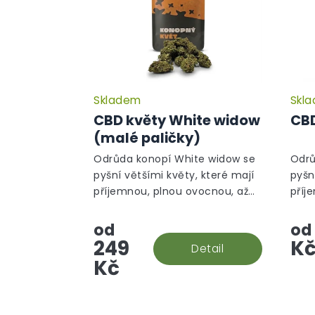
Skladem
Skl
Průměrné
hodnocení
CBD květy White widow
CBD
produktu
(malé paličky)
je
5,0
Odrůda konopí White widow se
Odrů
z
pyšní většími květy, které mají
pyšn
5
příjemnou, plnou ovocnou, až
příj
hvězdiček.
silnou, květinovou vůni. Nyní ve
siln
výhodné verzi malé paličky!
od
od
249
K
Detail
Kč