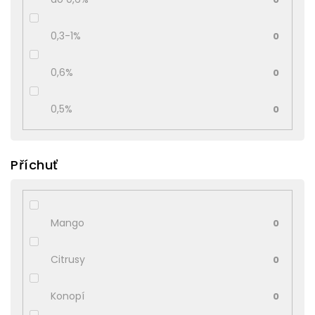
0,3-1%
0
0,6%
0
0,5%
0
Příchuť
Mango
0
Citrusy
0
Konopí
0