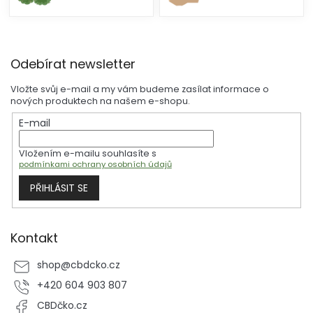
Z
Odebírat newsletter
á
p
Vložte svůj e-mail a my vám budeme zasílat informace o
a
nových produktech na našem e-shopu.
t
E-mail
í
Vložením e-mailu souhlasíte s
podmínkami ochrany osobních údajů
PŘIHLÁSIT SE
Kontakt
shop
@
cbdcko.cz
+420 604 903 807
CBDčko.cz