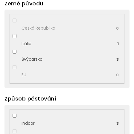
Země původu
Česká Republika
0
Itálie
1
Švýcarsko
3
EU
0
Způsob pěstování
Indoor
3