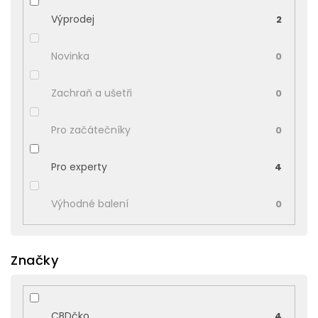
Výprodej
2
Novinka
0
Zachraň a ušetři
0
Pro začátečníky
0
Pro experty
4
Výhodné balení
0
Značky
CBDčko
4