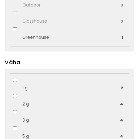
Outdoor
0
Glasshouse
0
Greenhouse
1
Váha
1 g
2
2 g
4
3 g
4
5 g
4