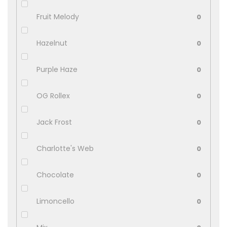
Fruit Melody
0
Hazelnut
0
Purple Haze
0
OG Rollex
0
Jack Frost
0
Charlotte's Web
0
Chocolate
0
Limoncello
0