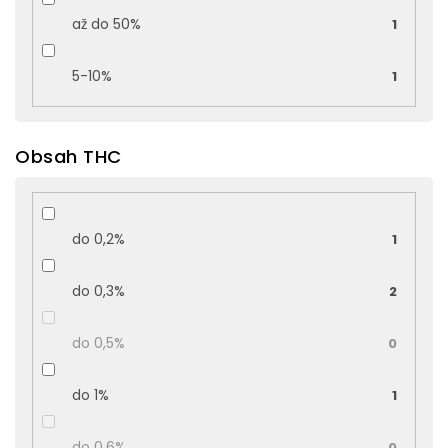
až do 50%
1
5-10%
1
Obsah THC
do 0,2%
1
do 0,3%
2
do 0,5%
0
do 1%
1
do 0,6%
0