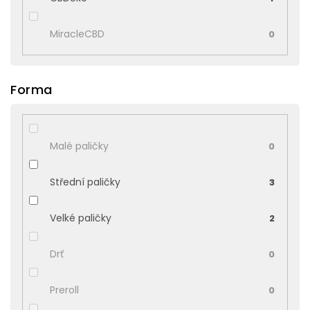
MiracleCBD
0
Forma
Malé paličky
0
Střední paličky
3
Velké paličky
2
Drť
0
Preroll
0