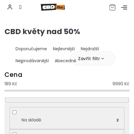
CZK
Přejít
na
CBD květy nad 50%
obsah
Ř
Doporučujeme
Nejlevnější
Nejdražší
a
z
Zavřít filtr
Nejprodávanější
Abecedně
e
n
Cena
í
189
Kč
9990
Kč
p
r
o
d
u
k
Na skladě
2
t
ů