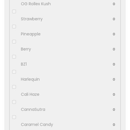
OG Rollex Kush
0
Strawberry
0
Pineapple
0
Berry
0
BZ1
0
Harlequin
0
Cali Haze
0
CannaSutra
0
Caramel Candy
0