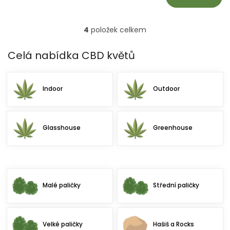
4
položek celkem
O
v
l
Celá nabídka CBD květů
á
d
a
Indoor
Outdoor
c
í
p
r
Glasshouse
Greenhouse
v
k
y
v
ý
p
Malé paličky
Střední paličky
i
s
u
Velké paličky
Hašiš a Rocks