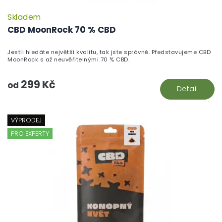
Skladem
P
h
CBD MoonRock 70 % CBD
pr
je
Jestli hledáte největší kvalitu, tak jste správně. Představujeme CBD
5,
MoonRock s až neuvěřitelnými 70 % CBD.
z
5
299 Kč
hv
od
Detail
VÝPRODEJ
PRO EXPERTY