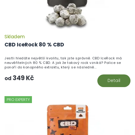
Skladem
P
h
CBD IceRock 80 % CBD
pr
je
Jestli hledáte největší kvalitu, tak jste správně. CBD IceRock má
5,
neuvěřitelných 80 % CBD. A jak že takový rock vzniká? Palice se
z
ponoří do konopného extraktu, který se následně...
5
349 Kč
hv
od
Detail
PRO EXPERTY