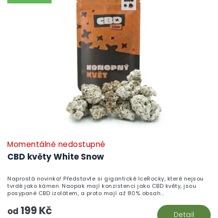
Momentálně nedostupné
CBD květy White Snow
Naprostá novinka! Představte si gigantické IceRocky, které nejsou
tvrdé jako kámen. Naopak mají konzistenci jako CBD květy, jsou
posypané CBD izolátem, a proto mají až 80% obsah...
199 Kč
od
Detail