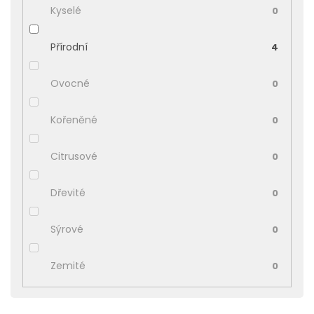
Kyselé
0
Přírodní
4
Ovocné
0
Kořeněné
0
Citrusové
0
Dřevité
0
Sýrové
0
Zemité
0