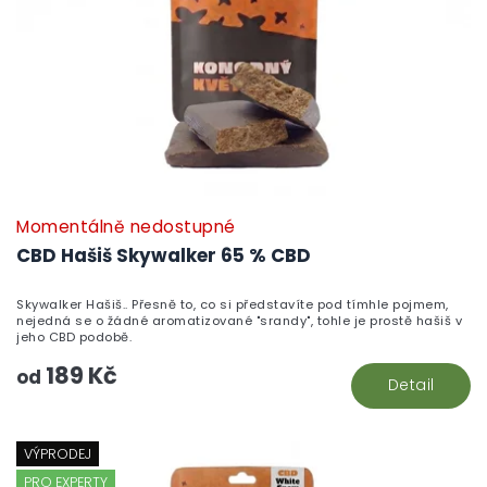
Momentálně nedostupné
CBD Hašiš Skywalker 65 % CBD
Skywalker Hašiš.. Přesně to, co si představíte pod tímhle pojmem,
nejedná se o žádné aromatizované "srandy", tohle je prostě hašiš v
jeho CBD podobě.
189 Kč
od
Detail
VÝPRODEJ
PRO EXPERTY