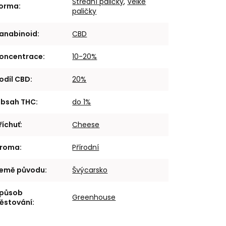
Střední paličky
,
Velké
orma
:
paličky
anabinoid
:
CBD
oncentrace
:
10-20%
odíl CBD
:
20%
bsah THC
:
do 1%
říchuť
:
Cheese
roma
:
Přírodní
emě původu
:
Švýcarsko
působ
Greenhouse
ěstování
: