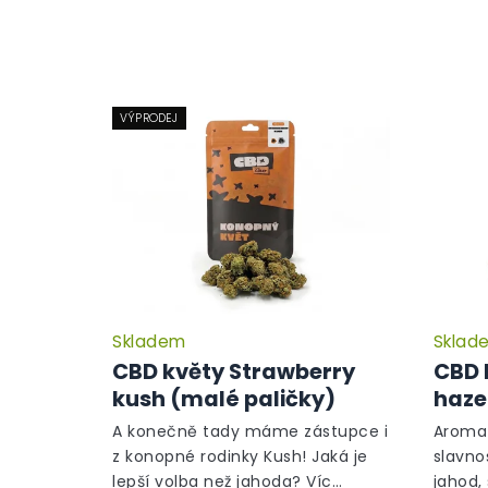
VÝPRODEJ
Skladem
Sklad
CBD květy Strawberry
CBD 
kush (malé paličky)
haze
A konečně tady máme zástupce i
Aroma 
z konopné rodinky Kush! Jaká je
slavno
lepší volba než jahoda? Víc
jahod,