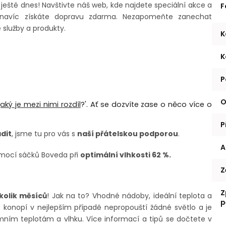
eště dnes! Navštivte náš web, kde najdete speciální akce a
F
 navíc získáte dopravu zdarma. Nezapomeňte zanechat
služby a produkty.
K
K
P
O
aký je mezi nimi rozdíl
?'. Ať se dozvíte zase o něco více o
P
dit
, jsme tu pro vás s
naší přátelskou podporou
.
A
mocí sáčků Boveda při
optimální vlhkosti 62 %.
Z
Z
kolik měsíců
! Jak na to? Vhodné nádoby, ideální teplota a
p
D konopí v nejlepším případě nepropouští žádné světlo a je
ním teplotám a vlhku. Více informací a tipů se dočtete v