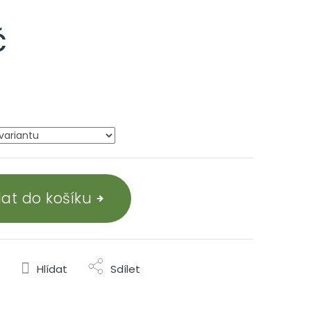
č
dat do košíku
Hlídat
Sdílet