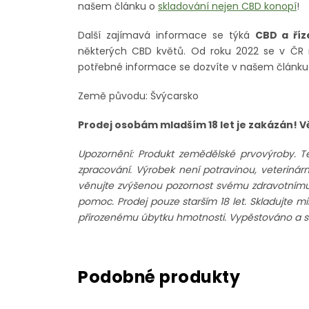
našem článku o
skladování nejen CBD konopí
!
Další zajímavá informace se týká
CBD a říz
některých CBD květů. Od roku 2022 se v Č
potřebné informace se dozvíte v našem článk
Země původu: Švýcarsko
Prodej osobám mladším 18 let je zakázán! 
Upozornění: Produkt zemědělské prvovýroby. T
zpracování. Výrobek není potravinou, veteriná
věnujte zvýšenou pozornost svému zdravotnímu st
pomoc. Prodej pouze starším 18 let. Skladujte m
přirozenému úbytku hmotnosti. Vypěstováno a sk