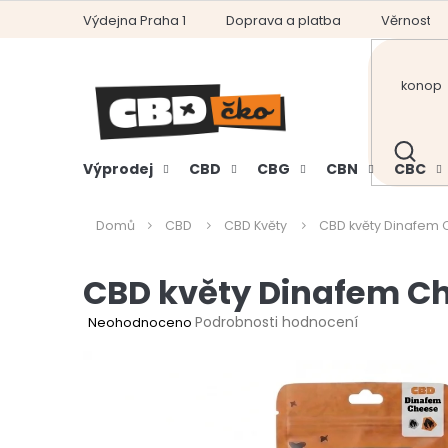
Přejít
Výdejna Praha 1
Doprava a platba
Věrnostní
na
obsah
HLEDAT
Výprodej
CBD
CBG
CBN
CBC
Domů
CBD
CBD Květy
CBD květy Dinafem
CBD květy Dinafem C
Průměrné
Podrobnosti hodnocení
Neohodnoceno
hodnocení
produktu
je
0,0
z
5