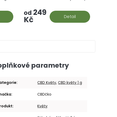
hvězdiček.
hvězdiček.
ned
cenu.
249
žství
od
Detail
Kč
oplňkové parametry
ategorie
:
CBD Květy
,
CBD květy 1 g
načka
:
CBDčko
rodukt
:
Květy