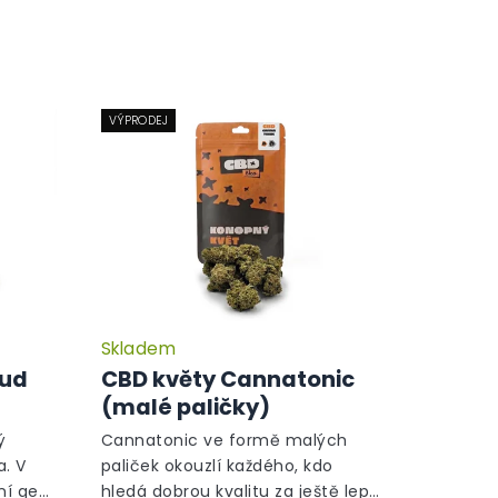
VÝPRODEJ
Skladem
Průměrné
Průměrné
hodnocení
hodnocení
Bud
CBD květy Cannatonic
produktu
produktu
(malé paličky)
je
je
5,0
5,0
ý
Cannatonic ve formě malých
z
z
. V
paliček okouzlí každého, kdo
5
5
vní gen
hledá dobrou kvalitu za ještě lepší