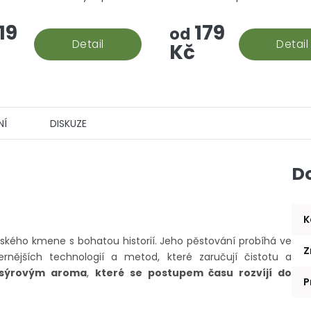
a ten je na první pohled ih
19
179
viditelný, díky velkému mno
od
Detail
oranžových pestíků.
Detail
Kč
NÍ
DISKUZE
D
K
kého kmene s bohatou historií. Jeho pěstování probíhá ve
Z
rnějších technologií a metod, které zaručují čistotu a
 sýrovým aroma
,
které se postupem času rozvíjí do
P