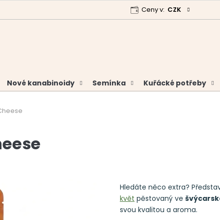
Ceny v:
CZK
 program
Garance vrácení peněz
Analýzy a certifikáty
Nové kanabinoidy
Semínka
Kuřácké potřeby
 Cheese
heese
Hledáte něco extra? Předs
květ
pěstovaný ve
švýcarsk
svou kvalitou a aroma.