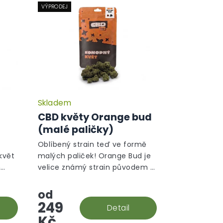
VÝPRODEJ
Skladem
CBD květy Orange bud
)
(malé paličky)
Oblíbený strain teď ve formě
květ
malých paliček! Orange Bud je
m
velice známý strain původem z
ické
Holandska. V této rostlině
převládá sativní gen a ten je na
od
první pohled ihned vidět.
249
Detail
Kč