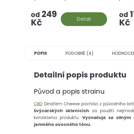
jahody v malých paličkách za co
květin.
249
1
nejlepší cenu! To je náš
od
od
Strawberry kush, greenhouse.
Detail
Kč
Kč
POPIS
PODOBNÉ (4)
HODNOCE
Detailní popis produktu
Původ a popis strainu
CBD
Dinafem Cheese pochází z původního brits
švýcarských sklenících
za použití nejmode
konzistenci produktu.
Vyznačuje se silným
jemného ovocného tónu.