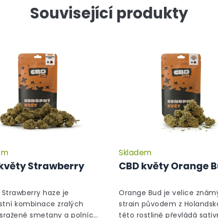
Související produkty
em
Skladem
květy Strawberry
CBD květy Orange 
Strawberry haze je
Orange Bud je velice znám
stní kombinace zralých
strain původem z Holandska
 sražené smetany a polních
této rostlině převládá sati