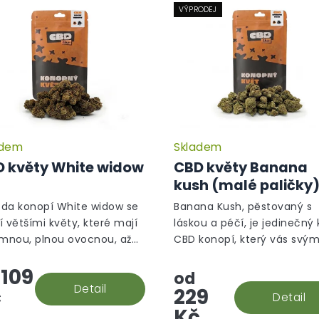
VÝPRODEJ
adem
Skladem
Průměrné
hodnocení
 květy White widow
CBD květy Banana
produktu
kush (malé paličky
je
5,0
da konopí White widow se
Banana Kush, pěstovaný s
z
í většími květy, které mají
láskou a péčí, je jedinečný 
5
emnou, plnou ovocnou, až
CBD konopí, který vás svý
hvězdiček.
ou, květinovou vůni.
aromatem přenese do trop
109
oázy.
od
Detail
č
229
Detail
Kč