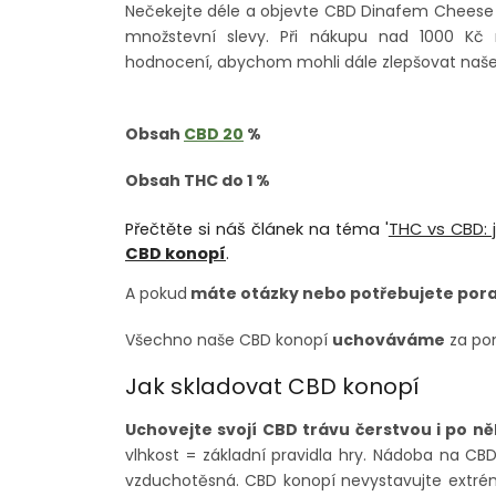
Nečekejte déle a objevte CBD Dinafem Cheese j
množstevní slevy. Při nákupu nad 1000 Kč
hodnocení, abychom mohli dále zlepšovat naše 
Obsah
CBD 20
%
Obsah THC do 1 %
Přečtěte si náš článek na téma '
THC vs CBD: j
CBD konopí
.
A pokud
máte otázky nebo potřebujete pora
Všechno naše CBD konopí
uchováváme
za po
Jak skladovat CBD konopí
Uchovejte svojí CBD trávu čerstvou i po ně
vlhkost = základní pravidla hry. Nádoba na CB
vzduchotěsná. CBD konopí nevystavujte extrém