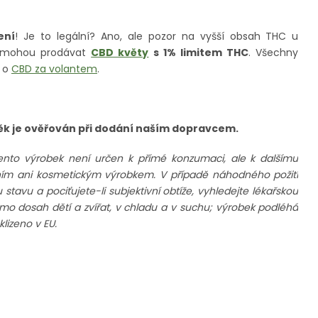
ení
! Je to legální? Ano, ale pozor na vyšší obsah THC u
R mohou prodávat
CBD květy
s 1% limitem THC
. Všechny
u o
CBD za volantem
.
Věk je ověřován při dodání naším dopravcem.
ento výrobek není určen k přímé konzumaci, ale k dalšímu
rním ani kosmetickým výrobkem. V případě náhodného požití
avu a pociťujete-li subjektivní obtíže, vyhledejte lékařskou
imo dosah dětí a zvířat, v chladu a v suchu; výrobek podléhá
lizeno v EU.