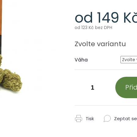
od
149 K
od
123 Kč
bez DPH
Měrná
cena:
Zvolte variantu
Váha
Při
Tisk
Zeptat se