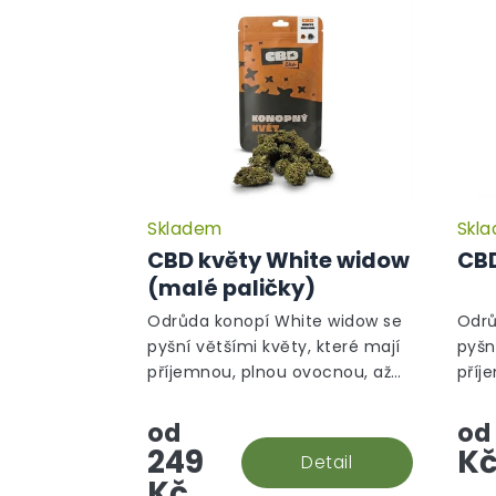
Skladem
Skl
Průměrné
hodnocení
CBD květy White widow
CBD
produktu
(malé paličky)
je
5,0
Odrůda konopí White widow se
Odrů
z
pyšní většími květy, které mají
pyšn
5
příjemnou, plnou ovocnou, až
příj
hvězdiček.
silnou, květinovou vůni. Nyní ve
siln
výhodné verzi malé paličky!
od
od
249
K
Detail
Kč