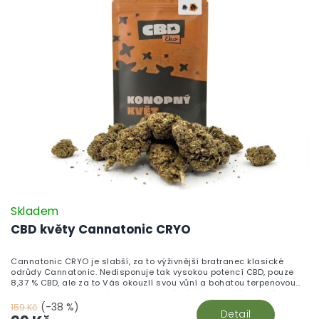
Skladem
CBD květy Cannatonic CRYO
Cannatonic CRYO je slabší, za to výživnější bratranec klasické
odrůdy Cannatonic. Nedisponuje tak vysokou potencí CBD, pouze
8,37 % CBD, ale za to Vás okouzlí svou vůní a bohatou terpenovou
zásobou. Jeho vydatné terpenové složení Vám zaručí voňavý
požitek, při každém nádechu.
(-38 %)
159 Kč
Detail