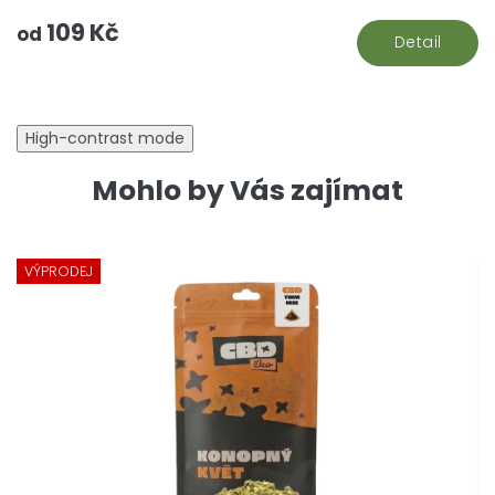
5
109 Kč
hv
od
Detail
High-contrast mode
Mohlo by Vás zajímat
VÝPRODEJ