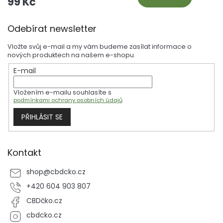
99 Kč
Z
Odebírat newsletter
á
p
Vložte svůj e-mail a my vám budeme zasílat informace o
a
nových produktech na našem e-shopu.
t
E-mail
í
Vložením e-mailu souhlasíte s
podmínkami ochrany osobních údajů
PŘIHLÁSIT SE
Kontakt
shop
@
cbdcko.cz
+420 604 903 807
CBDčko.cz
cbdcko.cz