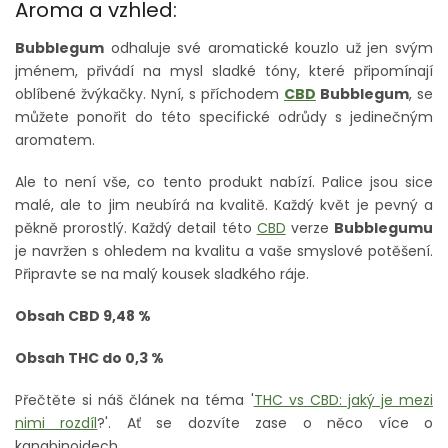
Aroma a vzhled:
Bubblegum
odhaluje své aromatické kouzlo už jen svým
jménem, přivádí na mysl sladké tóny, které připomínají
oblíbené žvýkačky. Nyní, s příchodem
CBD
Bubblegum
, se
můžete ponořit do této specifické odrůdy s jedinečným
aromatem.
Ale to není vše, co tento produkt nabízí. Palice jsou sice
malé, ale to jim neubírá na kvalitě. Každý květ je pevný a
pěkně prorostlý. Každý detail této
CBD
verze
Bubblegumu
je navržen s ohledem na kvalitu a vaše smyslové potěšení.
Připravte se na malý kousek sladkého ráje.
Obsah CBD 9,48 %
Obsah THC do 0,3 %
Přečtěte si náš článek na téma '
THC vs CBD: jaký je mezi
nimi rozdíl
?'. Ať se dozvíte zase o něco více o
kanabinoidech.