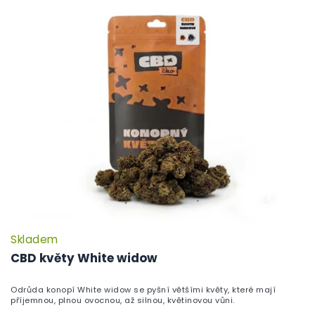
Skladem
P
h
CBD květy White widow
pr
je
Odrůda konopí White widow se pyšní většími květy, které mají
5,
příjemnou, plnou ovocnou, až silnou, květinovou vůni.
z