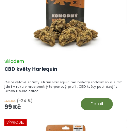
Skladem
CBD květy Harlequin
Celosvětově známý strain Harlequin má bohatý rodokmen a s tím
jde i v ruku v ruce pestrý terpenový profil. CBD květy pocházejí z
Green House edice!
(-34 %)
149 Kč
Detail
99 Kč
VÝPRODEJ