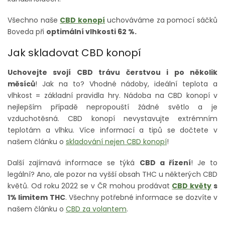
Všechno naše
CBD konopí
uchováváme
za pomocí sáčků
Boveda při
optimální vlhkosti 62 %.
Jak skladovat CBD konopí
Uchovejte svojí CBD trávu čerstvou i po několik
měsíců
! Jak na to? Vhodné nádoby, ideální teplota a
vlhkost = základní pravidla hry. Nádoba na CBD konopí v
nejlepším případě nepropouští žádné světlo a je
vzduchotěsná. CBD konopí nevystavujte extrémním
teplotám a vlhku. Více informací a tipů se dočtete v
našem článku o
skladování nejen CBD konopí
!
Další zajímavá informace se týká
CBD a řízení
! Je to
legální? Ano, ale pozor na vyšší obsah THC u některých CBD
květů. Od roku 2022 se v ČR mohou prodávat
CBD květy
s
1% limitem THC
. Všechny potřebné informace se dozvíte v
našem článku o
CBD za volantem
.