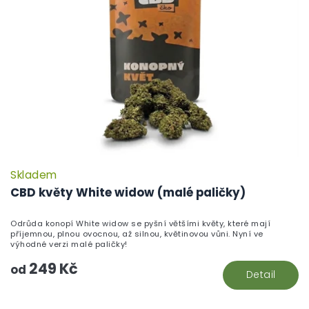
Skladem
P
h
CBD květy White widow (malé paličky)
pr
je
Odrůda konopí White widow se pyšní většími květy, které mají
5,
příjemnou, plnou ovocnou, až silnou, květinovou vůni. Nyní ve
z
výhodné verzi malé paličky!
5
249 Kč
hv
od
Detail