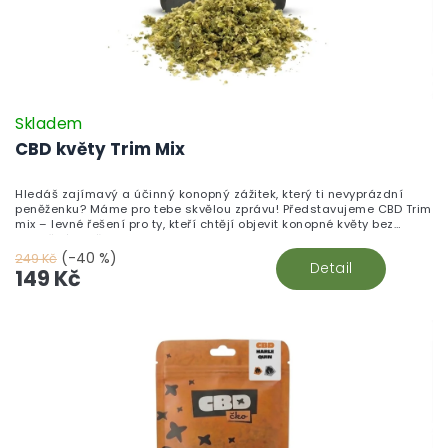
Skladem
CBD květy Trim Mix
Hledáš zajímavý a účinný konopný zážitek, který ti nevyprázdní
peněženku? Máme pro tebe skvělou zprávu! Představujeme CBD Trim
mix – levné řešení pro ty, kteří chtějí objevit konopné květy bez
zbytečného přepychu.
(-40 %)
249 Kč
Detail
149 Kč