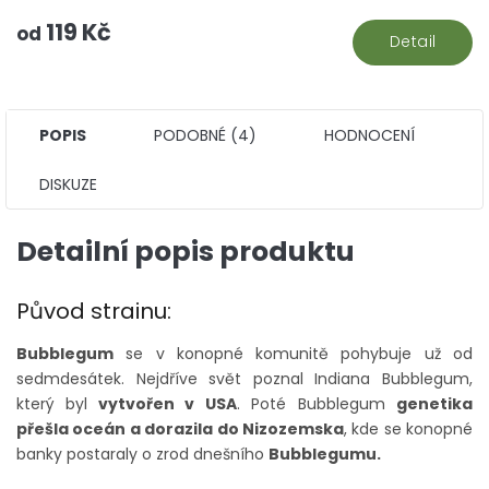
119 Kč
od
Detail
POPIS
PODOBNÉ (4)
HODNOCENÍ
DISKUZE
Detailní popis produktu
Původ strainu:
Bubblegum
se v konopné komunitě pohybuje už od
sedmdesátek. Nejdříve svět poznal Indiana Bubblegum,
který byl
vytvořen v USA
. Poté Bubblegum
genetika
přešla oceán a dorazila do Nizozemska
, kde se konopné
banky postaraly o zrod dnešního
Bubblegumu.