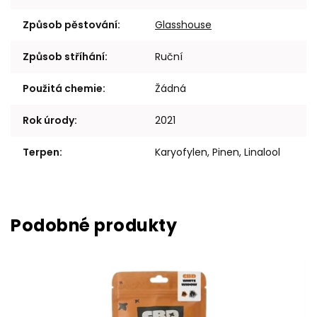
Způsob pěstování
:
Glasshouse
Způsob stříhání
:
Ruční
Použitá chemie
:
Žádná
Rok úrody
:
2021
Terpen
:
Karyofylen, Pinen, Linalool