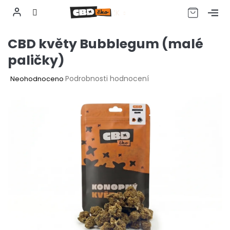
CZK
Přejít
CBD květy Bubblegum (malé
na
obsah
paličky)
Průměrné
Podrobnosti hodnocení
Neohodnoceno
hodnocení
produktu
je
0,0
z
5
hvězdiček.