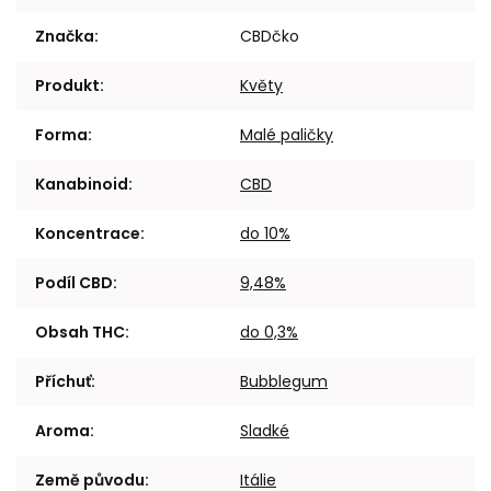
Značka
:
CBDčko
Produkt
:
Květy
Forma
:
Malé paličky
Kanabinoid
:
CBD
Koncentrace
:
do 10%
Podíl CBD
:
9,48%
Obsah THC
:
do 0,3%
Příchuť
:
Bubblegum
Aroma
:
Sladké
Země původu
:
Itálie