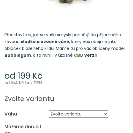
Představte si, jak se vaše smysly ponořují do příjemného
závanu
sladké a ovocné vůně
, který vás obejme jako
obláček blaženého klidu. Máme tu pro vás oblíbený model
Bubblegum
, a to nyní i v úžasné
CBD
verzi
!
od
199 Kč
od
164 Kč
bez DPH
Měrná
cena:
Zvolte variantu
Váha
Můžeme doručit
do: