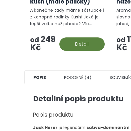
kush (malé paličky)
haze
A konečně tady máme zástupce i
Aroma 
z konopné rodinky Kush! Jaká je
slavno
lepší volba než jahoda? Víc
jahod,
jahody v malých paličkách za co
květin.
249
1
nejlepší cenu! To je náš
od
od
Strawberry kush, greenhouse.
Detail
Kč
Kč
POPIS
PODOBNÉ (4)
SOUVISEJÍ
Detailní popis produktu
Popis produktu
Jack Herer
je legendární
sativa-dominantní