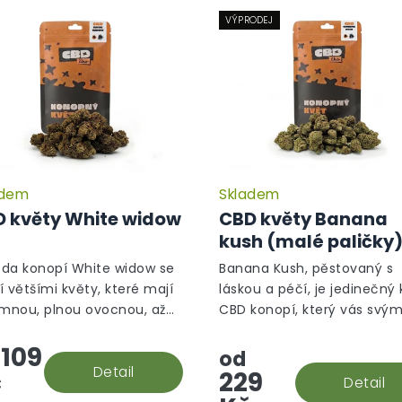
VÝPRODEJ
adem
Skladem
Průměrné
hodnocení
 květy White widow
CBD květy Banana
produktu
kush (malé paličky
je
5,0
da konopí White widow se
Banana Kush, pěstovaný s
z
í většími květy, které mají
láskou a péčí, je jedinečný 
5
emnou, plnou ovocnou, až
CBD konopí, který vás svý
hvězdiček.
ou, květinovou vůni.
aromatem přenese do trop
109
oázy.
od
Detail
č
229
Detail