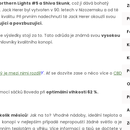
orthern Lights #5 a Shiva Skunk
, což jí dává bohatý
Z
p. Jack Herer byl vytvořen v 90. letech v Nizozemsku a od té
valitu. Při prvním nadechnutí tě Jack Herer okouzlí svou
P
jící a povzbuzující.
F
le výsledky stojí za to. Tato odrůda je známá svou
vysokou
 milovníky kvalitního konopí.
K
K
P
ý je mezi nimi rozdíl
?'
. Ať se dozvíte zase o něco více o
CBD
O
mocí sáčků Boveda při
optimální vlhkosti 62 %.
P
A
kolik měsíců
! Jak na to? Vhodné nádoby, ideální teplota a
D konopí v nejlepším případě nepropouští žádné světlo a je
Z
ním teplotám a vlhku. Více informací a tipů se dočtete v