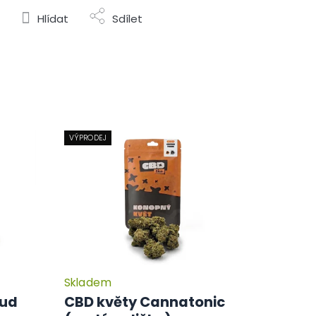
Hlídat
Sdílet
VÝPRODEJ
Skladem
Průměrné
Průměrné
hodnocení
hodnocení
Bud
CBD květy Cannatonic
produktu
produktu