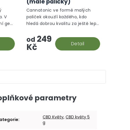
(malé paličky)
je
je
5,0
5,0
ý
Cannatonic ve formě malých
z
z
. V
paliček okouzlí každého, kdo
5
5
vní gen
hledá dobrou kvalitu za ještě lepší
hvězdiček.
hvězdiček.
ned
cenu.
249
žství
od
Detail
Kč
oplňkové parametry
CBD Květy
,
CBD květy 5
ategorie
:
g