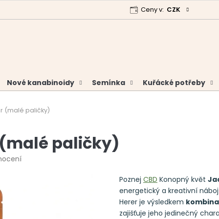
Ceny v:
CZK
 program
Garance vrácení peněz
Analýzy a certifikáty
Nové kanabinoidy
Semínka
Kuřácké potřeby
r (malé paličky)
 (malé paličky)
nocení
Poznej
CBD
Konopný květ
Ja
energetický a kreativní nábo
Herer je výsledkem
kombinac
zajišťuje jeho jedinečný chara