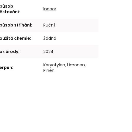
působ
Indoor
ěstování
:
působ stříhání
:
Ruční
oužitá chemie
:
Žádná
ok úrody
:
2024
Karyofylen, Limonen,
erpen
:
Pinen