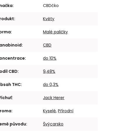
načka
:
CBDčko
rodukt
:
Květy
orma
:
Malé paličky
anabinoid
:
CBD
oncentrace
:
do 10%
odíl CBD
:
9,48%
bsah THC
:
do 0,3%
říchuť
:
Jack Herer
roma
:
Kyselé
,
Přírodní
emě původu
:
Švýcarsko