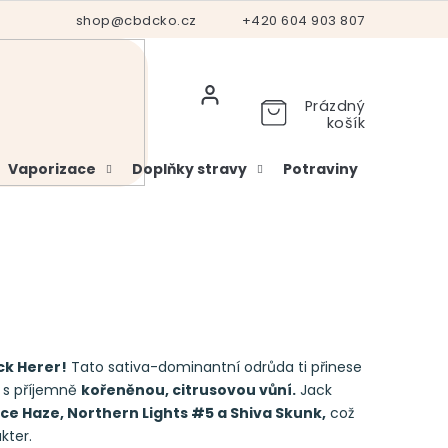
Hodnocení obchodu
shop@cbdcko.cz
Vrácení a reklamace
+420 604 903 807
Ověření věku
Prázdný
košík
Vaporizace
Doplňky stravy
Potraviny
Kosme
ck Herer!
Tato sativa-dominantní odrůda ti přinese
j s příjemně
kořeněnou, citrusovou vůní.
Jack
e Haze, Northern Lights #5 a Shiva Skunk,
což
kter.