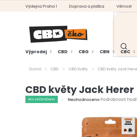
Přejít
Výdejna Praha 1
Doprava a platba
Věrnostní
na
obsah
HLEDAT
Výprodej
CBD
CBG
CBN
CBC
Domů
CBD
CBD Květy
CBD květy Jack Here
CBD květy Jack Herer
Průměrné
Podrobnosti hod
Neohodnoceno
PRO ZAČÁTEČNÍKY
hodnocení
produktu
je
0,0
z
5