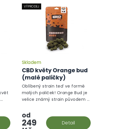
VÝPRODEJ
Skladem
CBD květy Orange bud
)
(malé paličky)
Oblíbený strain teď ve formě
květ
malých paliček! Orange Bud je
m
velice známý strain původem z
ické
Holandska. V této rostlině
převládá sativní gen a ten je na
od
první pohled ihned vidět.
249
Detail