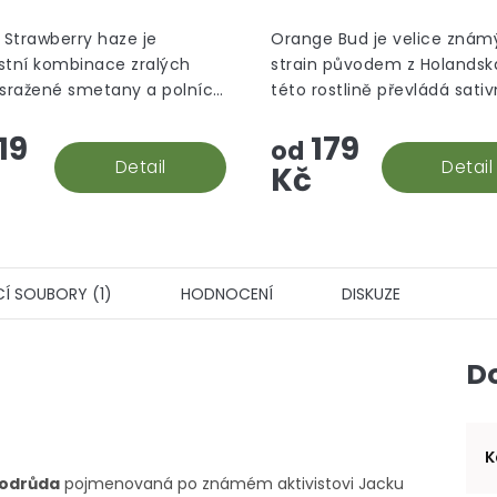
Strawberry haze je
Orange Bud je velice znám
stní kombinace zralých
strain původem z Holandska
 sražené smetany a polních
této rostlině převládá sati
a ten je na první pohled ih
19
179
viditelný, díky velkému mno
od
Detail
oranžových pestíků.
Detail
Kč
CÍ SOUBORY (1)
HODNOCENÍ
DISKUZE
D
K
 odrůda
pojmenovaná po známém aktivistovi Jacku