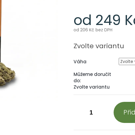
od
249 K
od
206 Kč
bez DPH
Měrná
cena:
Zvolte variantu
Váha
Můžeme doručit
do:
Zvolte variantu
Při