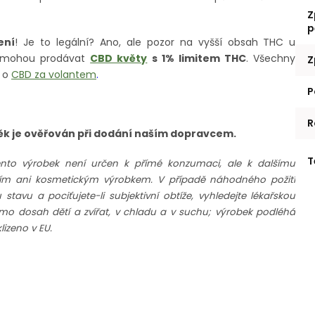
Z
p
ení
! Je to legální? Ano, ale pozor na vyšší obsah THC u
R mohou prodávat
CBD květy
s 1% limitem THC
. Všechny
Z
u o
CBD za volantem
.
P
R
Věk je ověřován při dodání naším dopravcem.
T
ento výrobek není určen k přímé konzumaci, ale k dalšímu
rním ani kosmetickým výrobkem. V případě náhodného požití
avu a pociťujete-li subjektivní obtíže, vyhledejte lékařskou
imo dosah dětí a zvířat, v chladu a v suchu; výrobek podléhá
izeno v EU.