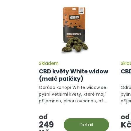
Skladem
Skl
Průměrné
hodnocení
CBD květy White widow
CBD
produktu
(malé paličky)
je
5,0
Odrůda konopí White widow se
Odrů
z
pyšní většími květy, které mají
pyšn
5
příjemnou, plnou ovocnou, až
příj
hvězdiček.
silnou, květinovou vůni. Nyní ve
siln
výhodné verzi malé paličky!
od
od
249
K
Detail