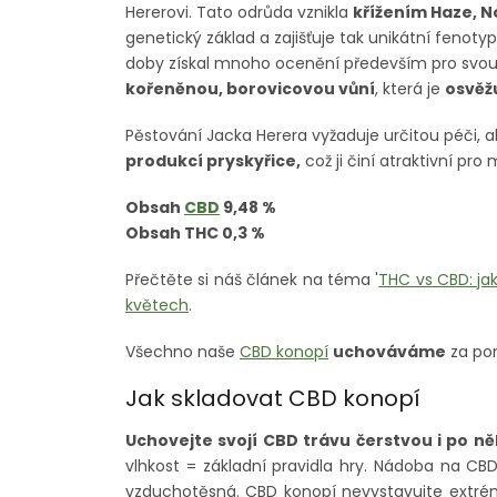
Hererovi. Tato odrůda vznikla
křížením Haze, N
genetický základ a zajišťuje tak unikátní fenoty
doby získal mnoho ocenění především pro svou k
kořeněnou, borovicovou vůní
, která je
osvěžu
Pěstování Jacka Herera vyžaduje určitou péči, a
produkcí pryskyřice,
což ji činí atraktivní pro
Obsah
CBD
9,48 %
Obsah THC 0,3 %
Přečtěte si náš článek na téma '
THC vs CBD: jak
květech
.
Všechno naše
CBD konopí
uchováváme
za po
Jak skladovat CBD konopí
Uchovejte svojí CBD trávu čerstvou i po ně
vlhkost = základní pravidla hry. Nádoba na CB
vzduchotěsná. CBD konopí nevystavujte extrém