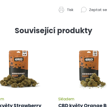
Tisk
Zeptat se
Související produkty
em
Skladem
květy Strawberry
CBD květy Orange 