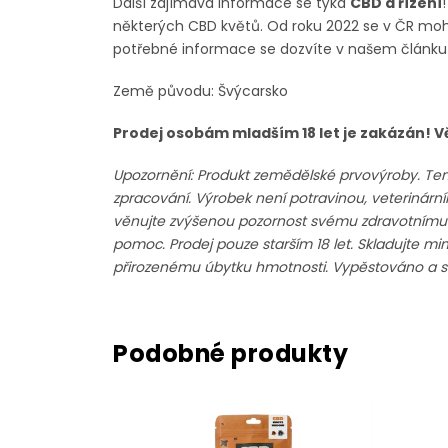
Další zajímavá informace se týká
CBD a řízení
některých CBD květů. Od roku 2022 se v ČR m
potřebné informace se dozvíte v našem článk
Země původu: Švýcarsko
Prodej osobám mladším 18 let je zakázán! 
Upozornění: Produkt zemědělské prvovýroby. Ten
zpracování. Výrobek není potravinou, veterinár
věnujte zvýšenou pozornost svému zdravotnímu sta
pomoc. Prodej pouze starším 18 let. Skladujte mi
přirozenému úbytku hmotnosti. Vypěstováno a sk