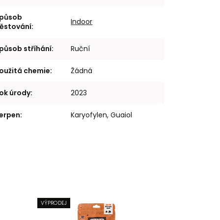
působ
Indoor
ěstování
:
působ stříhání
:
Ruční
oužitá chemie
:
Žádná
ok úrody
:
2023
erpen
:
Karyofylen, Guaiol
VÝPRODEJ