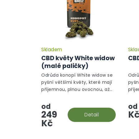
Skladem
Skl
Průměrné
hodnocení
CBD květy White widow
CBD
produktu
(malé paličky)
je
5,0
Odrůda konopí White widow se
Odrů
z
pyšní většími květy, které mají
pyšn
5
příjemnou, plnou ovocnou, až
příj
hvězdiček.
silnou, květinovou vůni. Nyní ve
siln
výhodné verzi malé paličky!
od
od
249
K
Detail
Kč