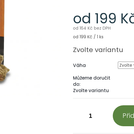
od
199 K
od
164 Kč
bez DPH
Měrná
od 199 Kč / 1 ks
cena:
Zvolte variantu
Váha
Můžeme doručit
do:
Zvolte variantu
Při