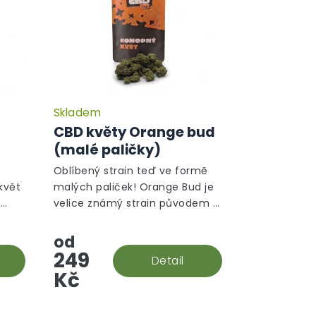
Skladem
CBD květy Orange bud
)
(malé paličky)
Oblíbený strain teď ve formě
květ
malých paliček! Orange Bud je
m
velice známý strain původem z
ické
Holandska. V této rostlině
převládá sativní gen a ten je na
od
první pohled ihned vidět.
249
Detail
Kč