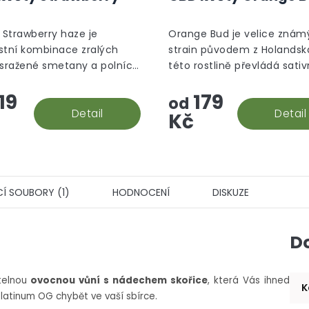
Strawberry haze je
Orange Bud je velice znám
stní kombinace zralých
strain původem z Holandska
 sražené smetany a polních
této rostlině převládá sati
a ten je na první pohled ih
19
179
viditelný, díky velkému mno
od
Detail
oranžových pestíků.
Detail
Kč
CÍ SOUBORY (1)
HODNOCENÍ
DISKUZE
D
elnou
ovocnou vůní s nádechem skořice
, která Vás ihned
K
latinum OG chybět ve vaší sbírce.