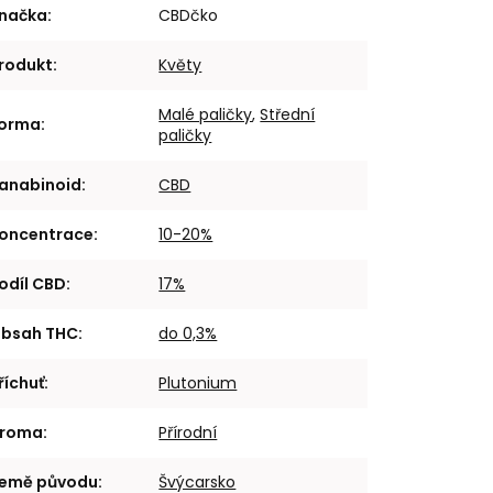
načka
:
CBDčko
rodukt
:
Květy
Malé paličky
,
Střední
orma
:
paličky
anabinoid
:
CBD
oncentrace
:
10-20%
odíl CBD
:
17%
bsah THC
:
do 0,3%
říchuť
:
Plutonium
roma
:
Přírodní
emě původu
:
Švýcarsko