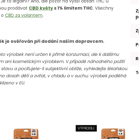
! Je to legální? Ano, ale pozor na vyšší obsah THC u
ohou prodávat
CBD květy
s 1% limitem THC
. Všechny
Z
u o
CBD za volantem
.
p
Z
Věk je ověřován při dodání naším dopravcem.
P
to výrobek není určen k přímé konzumaci, ale k dalšímu
R
ním ani kosmetickým výrobkem. V případě náhodného požití
vu a pociťujete-li subjektivní obtíže, vyhledejte lékařskou
T
mo dosah dětí a zvířat, v chladu a v suchu; výrobek podléhá
lizeno v EU.
VÝPRODEJ