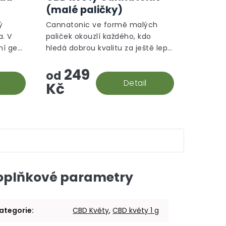
produktu
produktu
(malé paličky)
je
je
5,0
5,0
ý
Cannatonic ve formě malých
z
z
. V
paliček okouzlí každého, kdo
5
5
vní gen
hledá dobrou kvalitu za ještě lepší
hvězdiček.
hvězdiček.
ned
cenu.
249
žství
od
Detail
Kč
oplňkové parametry
ategorie
:
CBD Květy
,
CBD květy 1 g