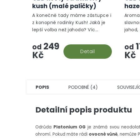
kush (malé paličky)
haze
A konečně tady máme zástupce i
Aroma 
z konopné rodinky Kush! Jaká je
slavno
lepší volba než jahoda? Víc
jahod,
jahody v malých paličkách za co
květin.
249
1
nejlepší cenu! To je náš
od
od
Strawberry kush, greenhouse.
Detail
Kč
Kč
POPIS
PODOBNÉ (4)
SOUVISEJÍ
Detailní popis produktu
Odrůda
Platonium OG
je známá svou neodolat
ohromí.
Pokud máte rádi
ovocné vůně
, nemůže P