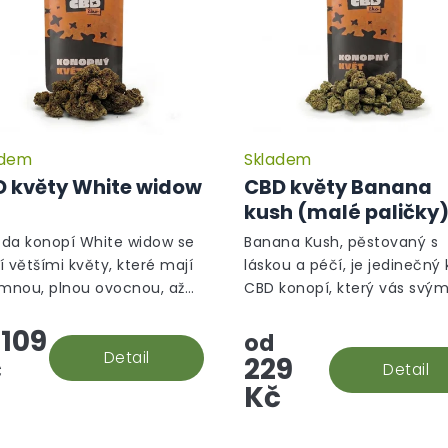
adem
Skladem
Průměrné
hodnocení
 květy White widow
CBD květy Banana
produktu
kush (malé paličky
je
5,0
da konopí White widow se
Banana Kush, pěstovaný s
z
í většími květy, které mají
láskou a péčí, je jedinečný 
5
emnou, plnou ovocnou, až
CBD konopí, který vás svý
hvězdiček.
ou, květinovou vůni.
aromatem přenese do trop
109
oázy.
od
Detail
č
229
Detail
Kč