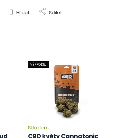
Hlídat
Sdílet
VÝPRODEJ
Skladem
Průměrné
Průměrné
hodnocení
hodnocení
Bud
CBD květy Cannatonic