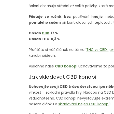
Balení obsahuje střední až velké paličky, které maj
Pěstuje se ručně
,
bez
používání
hnojiv
, neb
pomalého sušení
při kontrolovaných teplotách, 
Obsah
CBD
17 %
Obsah THC 0,3 %
Přečtěte si náš článek na téma '
THC vs CBD: jaký
kanabinoidech.
Všechno naše
CBD konopí
uchováváme
za po
Jak skladovat CBD konopí
Uchovejte svojí CBD trávu čerstvou i po něk
vlhkost = základní pravidla hry. Nádoba na CBD 
vzduchotěsná. CBD konopí nevystavujte extrémn
našem článku o
skladování nejen CBD konopí
!