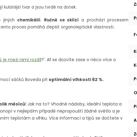
Z
í kulatější tvar a jsou tvrdé na dotek.
P
o jiných
chemikálií
.
Ručně se sklízí
a prochází procesem
tento proces pomáhá zlepšit organoleptické vlastnosti.
F
K
 je mezi nimi rozdíl
?'. Ať se dozvíte zase o něco více o
K
P
mocí sáčků Boveda při
optimální vlhkosti 62 %.
O
olik měsíců
! Jak na to? Vhodné nádoby, ideální teplota a
P
konopí v nejlepším případě nepropouští žádné světlo a je
ím teplotám a vlhku. Více informací a tipů se dočtete v
A
Z