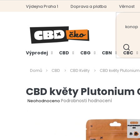
Přejít
Výdejna Praha 1
Doprava a platba
Věrnostní
na
obsah
HLEDAT
Výprodej
CBD
CBG
CBN
CBC
Domů
CBD
CBD Květy
CBD květy Plutoniu
CBD květy Plutonium
Průměrné
Podrobnosti hodnocení
Neohodnoceno
hodnocení
produktu
je
0,0
z
5