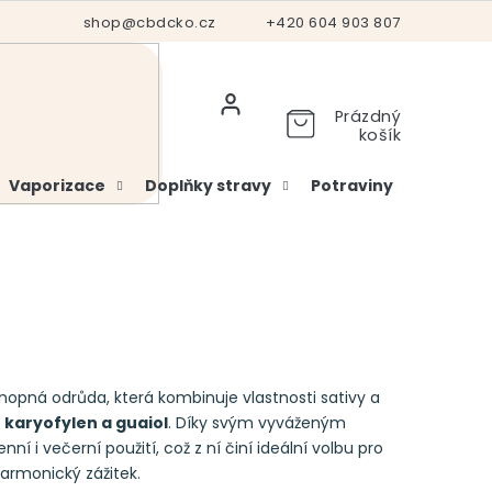
Hodnocení obchodu
shop@cbdcko.cz
Vrácení a reklamace
+420 604 903 807
Ověření věku
Prázdný
košík
Vaporizace
Doplňky stravy
Potraviny
Kosme
onopná odrůda, která kombinuje vlastnosti sativy a
e
karyofylen a guaiol
. Díky svým vyváženým
í i večerní použití, což z ní činí ideální volbu pro
harmonický zážitek.