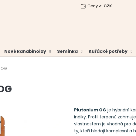
Ceny v:
CZK
 program
Garance vrácení peněz
Analýzy a certifikáty
Nové kanabinoidy
Semínka
Kuřácké potřeby
m OG
 OG
Plutonium OG
je hybridní k
indiky. Profil terpenů zahrnuj
vlastnostem je vhodná pro denn
ty, kteří hledají komplexní a 