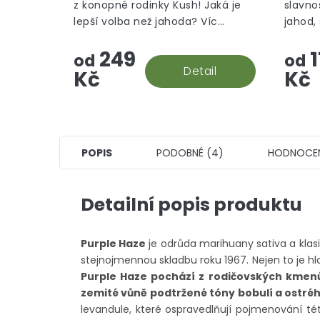
z konopné rodinky Kush! Jaká je
slavno
lepší volba než jahoda? Víc
jahod,
jahody v malých paličkách za co
květin.
249
1
nejlepší cenu! To je náš
od
od
Strawberry kush, greenhouse.
Detail
Kč
Kč
POPIS
PODOBNÉ (4)
HODNOCE
Detailní popis produktu
Purple Haze
je odrůda marihuany sativa a klasi
stejnojmennou skladbu roku 1967. Nejen to je hl
Purple Haze pochází z rodičovských kmenů 
zemité vůně podtržené tóny bobulí a ostré
levandule, které ospravedlňují pojmenování té