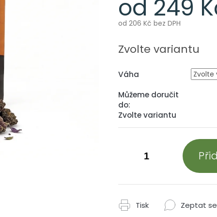
od
249 K
od
206 Kč
bez DPH
Měrná
cena:
Zvolte variantu
Váha
Můžeme doručit
do:
Zvolte variantu
Při
Tisk
Zeptat se