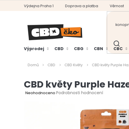
Přejít
Výdejna Praha 1
Doprava a platba
Věrnostní
na
obsah
HLEDAT
Výprodej
CBD
CBG
CBN
CBC
Domů
CBD
CBD Květy
CBD květy Purple Ha
CBD květy Purple Haz
Průměrné
Podrobnosti hodnocení
Neohodnoceno
hodnocení
produktu
je
0,0
z
5