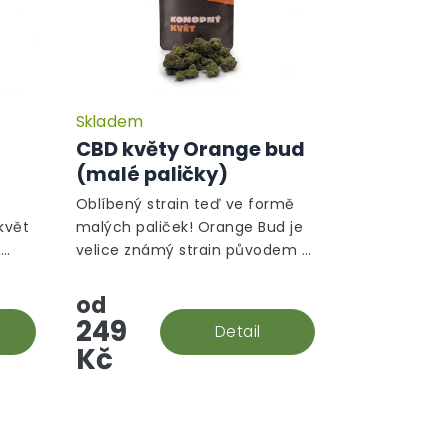
Skladem
CBD květy Orange bud
)
(malé paličky)
Oblíbený strain teď ve formě
květ
malých paliček! Orange Bud je
m
velice známý strain původem z
ické
Holandska. V této rostlině
převládá sativní gen a ten je na
od
první pohled ihned vidět.
249
Detail
Kč