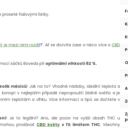
F
 proseté fialovými lístky.
K
K
ý je mezi nimi rozdíl
?'
. Ať se dozvíte zase o něco více o
CBD
P
O
mocí sáčků Boveda při
optimální vlhkosti 62 %.
P
kolik měsíců
! Jak na to? Vhodné nádoby, ideální teplota a
A
D konopí v nejlepším případě nepropouští žádné světlo a je
ním teplotám a vlhku. Více informací a tipů se dočtete v
Z
Z
ení
! Je to legální? Ano, ale pozor na vyšší obsah THC u
p
R mohou prodávat
CBD květy
s 1% limitem THC
. Všechny