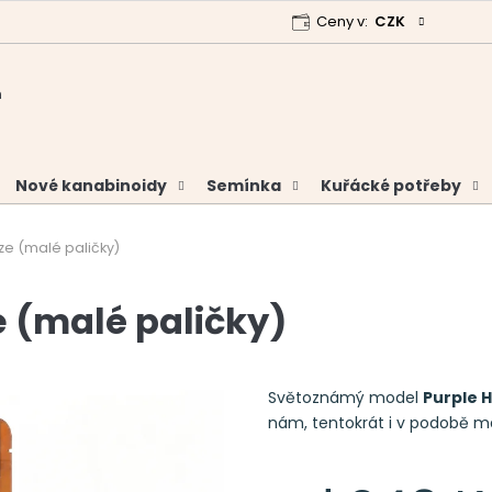
Ceny v:
CZK
 program
Garance vrácení peněz
Analýzy a certifikáty
Nové kanabinoidy
Semínka
Kuřácké potřeby
ze (malé paličky)
e (malé paličky)
Světoznámý model
Purple H
nám, tentokrát i v podobě ma