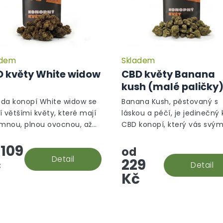
adem
Skladem
Průměrné
hodnocení
 květy White widow
CBD květy Banana
produktu
kush (malé paličky
je
5,0
da konopí White widow se
Banana Kush, pěstovaný s
z
í většími květy, které mají
láskou a péčí, je jedinečný 
5
emnou, plnou ovocnou, až
CBD konopí, který vás svý
hvězdiček.
ou, květinovou vůni.
aromatem přenese do trop
109
oázy.
od
Detail
č
229
Detail
Kč