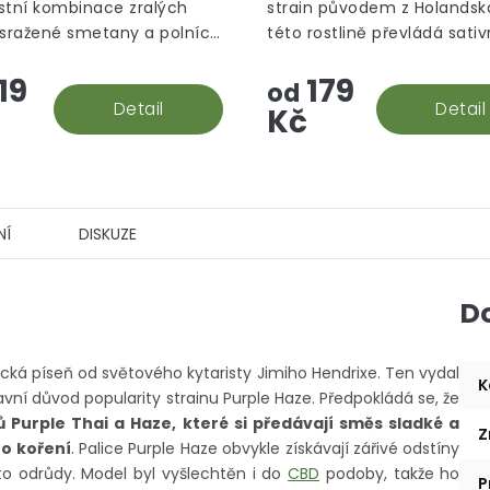
stní kombinace zralých
strain původem z Holandska
 sražené smetany a polních
této rostlině převládá sati
a ten je na první pohled ih
19
179
viditelný, díky velkému mno
od
Detail
oranžových pestíků.
Detail
Kč
NÍ
DISKUZE
D
cká píseň od světového kytaristy Jimiho Hendrixe. Ten vydal
K
avní důvod popularity strainu Purple Haze. Předpokládá se, že
Purple Thai a Haze, které si předávají směs sladké a
Z
ho koření
. Palice Purple Haze obvykle získávají zářivé odstíny
to odrůdy. Model byl vyšlechtěn i do
CBD
podoby, takže ho
P