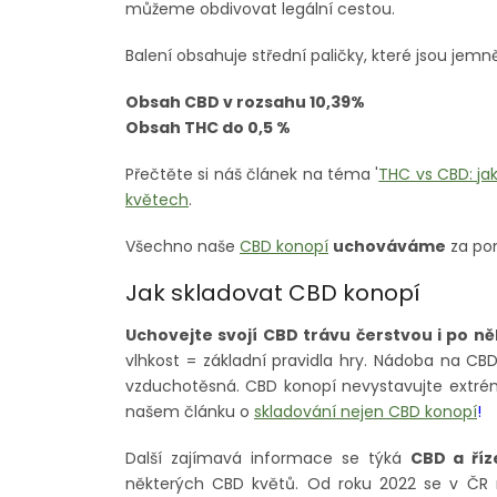
můžeme obdivovat legální cestou.
Balení obsahuje střední paličky, které jsou jemně
Obsah CBD v rozsahu 10,39%
Obsah THC do 0,5 %
Přečtěte si náš článek na téma '
THC vs CBD: jak
květech
.
Všechno naše
CBD konopí
uchováváme
za po
Jak skladovat CBD konopí
Uchovejte svojí CBD trávu čerstvou i po ně
vlhkost = základní pravidla hry. Nádoba na CB
vzduchotěsná. CBD konopí nevystavujte extrém
našem článku o
skladování nejen CBD konopí
!
Další zajímavá informace se týká
CBD a říz
některých CBD květů. Od roku 2022 se v Č