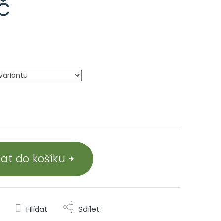
č
dat do košíku
Hlídat
Sdílet