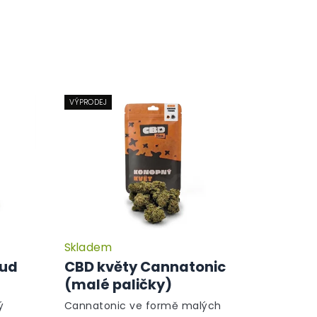
VÝPRODEJ
Skladem
Průměrné
Průměrné
hodnocení
hodnocení
Bud
CBD květy Cannatonic
produktu
produktu
(malé paličky)
je
je
5,0
5,0
ý
Cannatonic ve formě malých
z
z