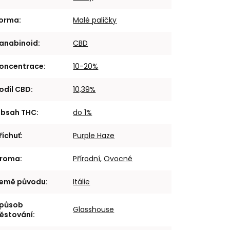
orma
:
Malé paličky
anabinoid
:
CBD
oncentrace
:
10-20%
odíl CBD
:
10,39%
bsah THC
:
do 1%
říchuť
:
Purple Haze
roma
:
Přírodní
,
Ovocné
emě původu
:
Itálie
působ
Glasshouse
ěstování
: