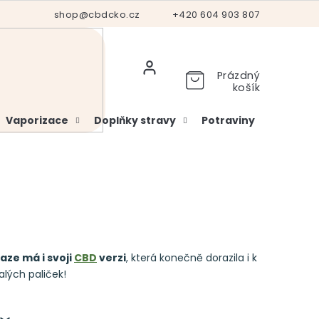
Hodnocení obchodu
shop@cbdcko.cz
Vrácení a reklamace
+420 604 903 807
Ověření věku
Prázdný
košík
Vaporizace
Doplňky stravy
Potraviny
Kosme
aze má i svoji
CBD
verzi
, která konečně dorazila i k
lých paliček!