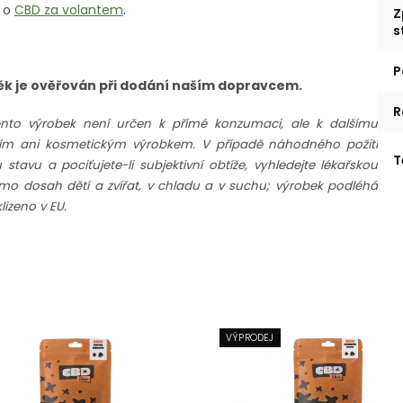
u o
CBD za volantem
.
Z
s
P
Věk je ověřován při dodání naším dopravcem.
R
ento výrobek není určen k přímé konzumaci, ale k dalšímu
rním ani kosmetickým výrobkem. V případě náhodného požití
T
avu a pociťujete-li subjektivní obtíže, vyhledejte lékařskou
imo dosah dětí a zvířat, v chladu a v suchu; výrobek podléhá
izeno v EU.
VÝPRODEJ