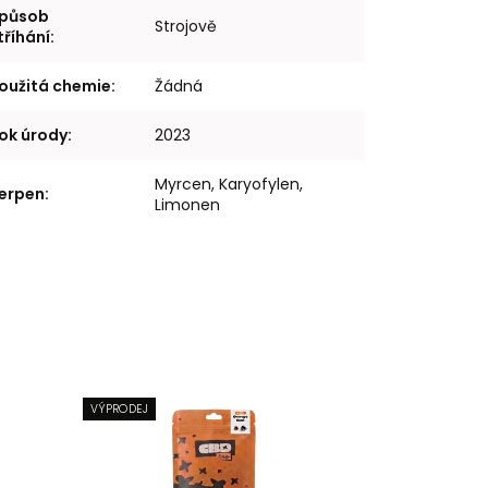
působ
Strojově
tříhání
:
oužitá chemie
:
Žádná
ok úrody
:
2023
Myrcen, Karyofylen,
erpen
:
Limonen
VÝPRODEJ