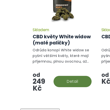
Skladem
Skl
Průměrné
hodnocení
CBD květy White widow
CBD
produktu
(malé paličky)
je
5,0
Odrůda konopí White widow se
Odrů
z
pyšní většími květy, které mají
pyšn
5
příjemnou, plnou ovocnou, až
příj
hvězdiček.
silnou, květinovou vůni. Nyní ve
siln
výhodné verzi malé paličky!
od
od
249
K
Detail
Kč