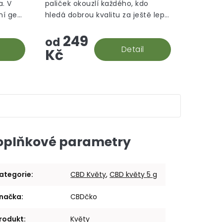
. V
paliček okouzlí každého, kdo
5
5
vní gen
hledá dobrou kvalitu za ještě lepší
hvězdiček.
hvězdiček.
ned
cenu.
249
žství
od
Detail
Kč
oplňkové parametry
ategorie
:
CBD Květy
,
CBD květy 5 g
načka
:
CBDčko
rodukt
:
Květy