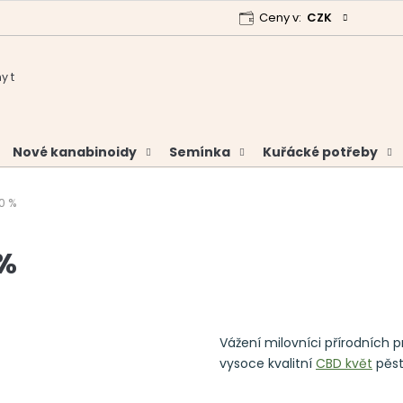
Ceny v:
CZK
 program
Garance vrácení peněz
Analýzy a certifikáty
Nové kanabinoidy
Semínka
Kuřácké potřeby
0 %
 %
Vážení milovníci přírodních
vysoce kvalitní
CBD květ
pěs