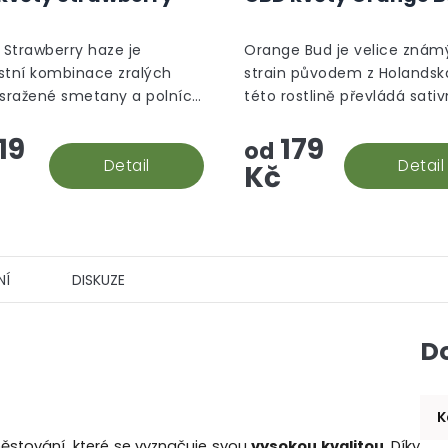
Strawberry haze je
Orange Bud je velice znám
stní kombinace zralých
strain původem z Holandska
 sražené smetany a polních
této rostlině převládá sati
a ten je na první pohled ih
19
179
viditelný, díky velkému mno
od
Detail
oranžových pestíků.
Detail
Kč
NÍ
DISKUZE
D
K
ěstování, které se vyznačuje svou
vysokou kvalitou
. Díky