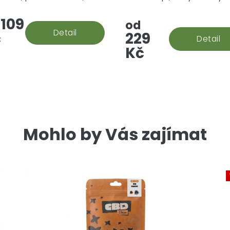
hvězdiček.
ou, květinovou vůni.
aromatem přenese do trop
109
oázy.
od
Detail
č
229
Detail
Kč
Mohlo by Vás zajímat