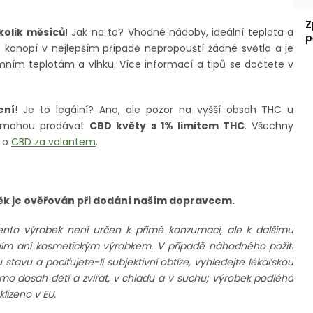
Z
kolik měsíců
! Jak na to? Vhodné nádoby, ideální teplota a
p
D konopí v nejlepším případě nepropouští žádné světlo a je
ním teplotám a vlhku. Více informací a tipů se dočtete v
ení
! Je to legální? Ano, ale pozor na vyšší obsah THC u
R mohou prodávat
CBD květy s 1% limitem THC
. Všechny
u o
CBD za volantem
.
Věk je ověřován při dodání naším dopravcem.
ento výrobek není určen k přímé konzumaci, ale k dalšímu
rním ani kosmetickým výrobkem. V případě náhodného požití
avu a pociťujete-li subjektivní obtíže, vyhledejte lékařskou
imo dosah dětí a zvířat, v chladu a v suchu; výrobek podléhá
lizeno v EU.