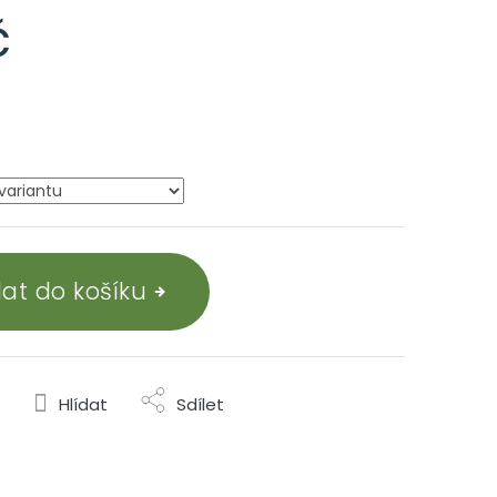
č
dat do košíku
Hlídat
Sdílet