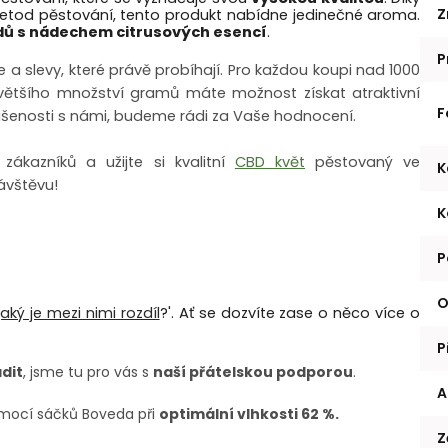
Z
metod pěstování, tento produkt nabídne jedinečné aroma.
odů s nádechem citrusových esencí
.
P
a slevy, které právě probíhají. Pro každou koupi nad 1000
ětšího množství gramů máte možnost získat atraktivní
F
ušenosti s námi, budeme rádi za Vaše hodnocení.
zákazníků a užijte si kvalitní
CBD květ
pěstovaný ve
K
ávštěvu!
K
P
O
aký je mezi nimi rozdíl
?'. Ať se dozvíte zase o něco více o
P
dit
, jsme tu pro vás s
naší přátelskou podporou
.
A
mocí sáčků Boveda při
optimální vlhkosti 62 %.
Z