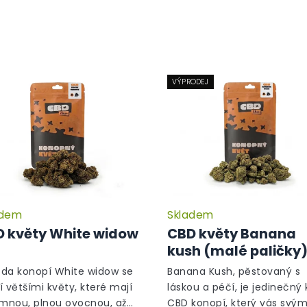
VÝPRODEJ
adem
Skladem
Průměrné
hodnocení
 květy White widow
CBD květy Banana
produktu
kush (malé paličky
je
5,0
da konopí White widow se
Banana Kush, pěstovaný s
z
í většími květy, které mají
láskou a péčí, je jedinečný 
5
emnou, plnou ovocnou, až
CBD konopí, který vás svý