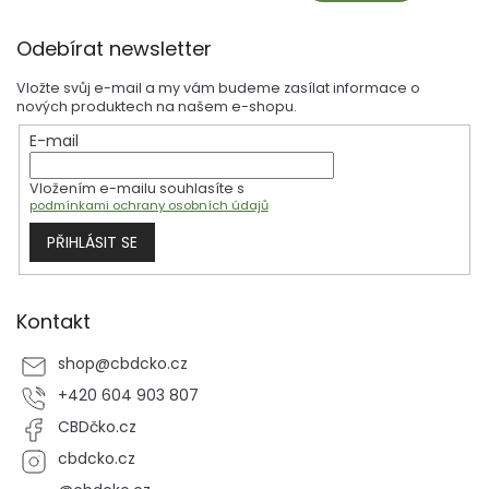
Z
Odebírat newsletter
á
p
Vložte svůj e-mail a my vám budeme zasílat informace o
a
nových produktech na našem e-shopu.
t
E-mail
í
Vložením e-mailu souhlasíte s
podmínkami ochrany osobních údajů
PŘIHLÁSIT SE
Kontakt
shop
@
cbdcko.cz
+420 604 903 807
CBDčko.cz
cbdcko.cz