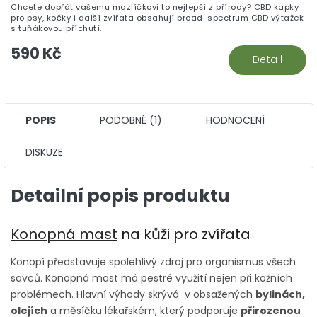
Chcete dopřát vašemu mazlíčkovi to nejlepší z přírody? CBD kapky
pro psy, kočky i další zvířata obsahují broad-spectrum CBD výtažek
s tuňákovou příchutí.
590 Kč
Detail
POPIS
PODOBNÉ (1)
HODNOCENÍ
DISKUZE
Detailní popis produktu
Konopná mast
na kůži pro zvířata
Konopí představuje spolehlivý zdroj pro organismus všech
savců. Konopná mast má pestré využití nejen při kožních
problémech. Hlavní výhody skrývá v obsažených
bylinách,
olejích
a měsíčku lékařském, který
podporuje
přirozenou