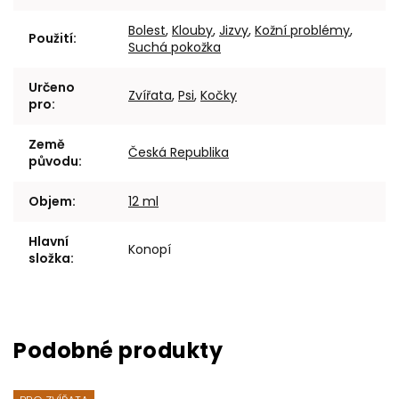
Bolest
,
Klouby
,
Jizvy
,
Kožní problémy
,
Použití
:
Suchá pokožka
Určeno
Zvířata
,
Psi
,
Kočky
pro
:
Země
Česká Republika
původu
:
Objem
:
12 ml
Hlavní
Konopí
složka
: