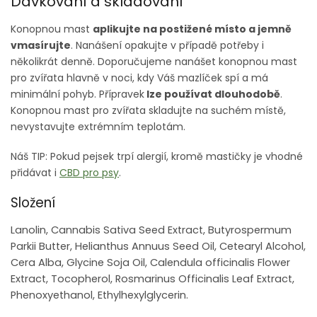
Dávkování a skladování
Konopnou mast
aplikujte na postižené místo a jemně
vmasírujte
. Nanášení opakujte v případě potřeby i
několikrát denně. Doporučujeme nanášet konopnou mast
pro zvířata hlavně v noci, kdy Váš mazlíček spí a má
minimální pohyb. Přípravek
lze používat dlouhodobě
.
Konopnou mast pro zvířata skladujte na suchém místě,
nevystavujte extrémním teplotám.
Náš TIP: Pokud pejsek trpí alergií, kromě mastičky je vhodné
přidávat i
CBD pro psy
.
Složení
Lanolin, Cannabis Sativa Seed Extract, Butyrospermum
Parkii Butter, Helianthus Annuus Seed Oil, Cetearyl Alcohol,
Cera Alba, Glycine Soja Oil, Calendula officinalis Flower
Extract, Tocopherol, Rosmarinus Officinalis Leaf Extract,
Phenoxyethanol, Ethylhexylglycerin.