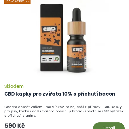
PRO ZVÍŘATA
Skladem
CBD kapky pro zvířata 10% s příchutí bacon
Chcete dopřát vašemu mazlíčkovi to nejlepší z přírody? CBD kapky
pro psy, kočky i další zvířata obsahují broad-spectrum CBD výtažek
s příchutí slaniny.
590 Kč
Detail