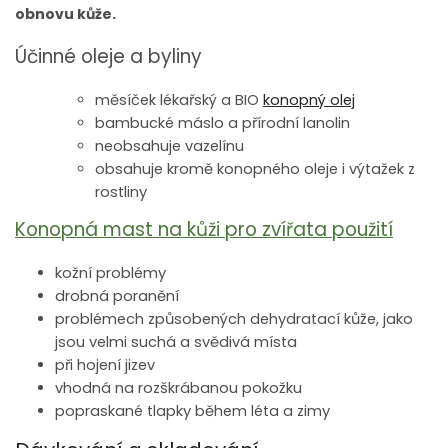
obnovu kůže.
Účinné oleje a byliny
měsíček lékařský a BIO
konopný olej
bambucké máslo a přírodní lanolin
neobsahuje vazelínu
obsahuje kromě konopného oleje i výtažek z
rostliny
Konopná mast na kůži pro zvířata použití
kožní problémy
drobná poranění
problémech způsobených dehydratací kůže, jako
jsou velmi suchá a svědivá místa
při hojení jizev
vhodná na rozškrábanou pokožku
popraskané tlapky během léta a zimy