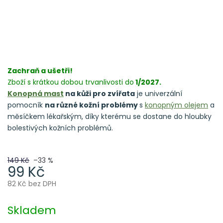
Zachraň a ušetři!
Zboží s krátkou dobou trvanlivosti do
1/2027.
Konopná mast
na kůži pro zvířata
je univerzální
pomocník
na různé kožní problémy
s
konopným olejem
a
měsíčkem lékařským, díky kterému se dostane do hloubky
bolestivých kožních problémů.
149 Kč
–33 %
99 Kč
82 Kč bez DPH
Měrná
cena:
Skladem