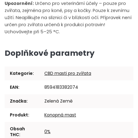
Upozornění:
Určeno pro veterinární účely – pouze pro
zvířata, zejména pro koně, psy a kočky. Pouze k zevnímu
užití. Neaplikujte na sliznici či v blízkosti očí. Přípravek není
určen
pro zvířata určená k produkci potravin!
Uchovávejte při 5–25 °C.
Doplňkové parametry
Kategorie
:
CBD masti pro zvířata
EAN
:
8594183382074
Značka
:
Zelená Země
Produkt
:
Konopná mast
Obsah
0%
THC
: