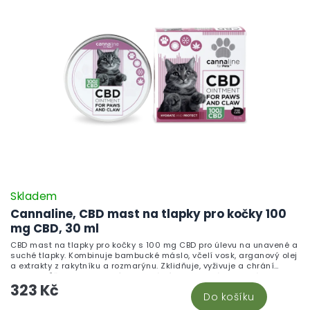
Skladem
Cannaline, CBD mast na tlapky pro kočky 100
mg CBD, 30 ml
CBD mast na tlapky pro kočky s 100 mg CBD pro úlevu na unavené a
suché tlapky. Kombinuje bambucké máslo, včelí vosk, arganový olej
a extrakty z rakytníku a rozmarýnu. Zklidňuje, vyživuje a chrání
jemnou kůži tlapek po celý rok. Ideální jako jemná konopná
323 Kč
mast pro kočičí parťáky.
Do košíku