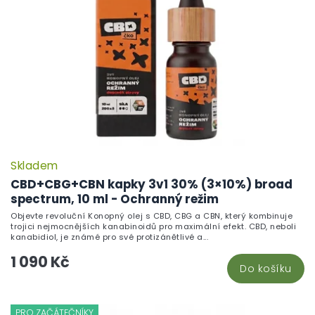
Skladem
CBD+CBG+CBN kapky 3v1 30% (3×10%) broad
spectrum, 10 ml - Ochranný režim
Objevte revoluční Konopný olej s CBD, CBG a CBN, který kombinuje
trojici nejmocnějších kanabinoidů pro maximální efekt. CBD, neboli
kanabidiol, je známé pro své protizánětlivé a...
1 090 Kč
Do košíku
PRO ZAČÁTEČNÍKY