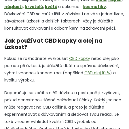
náplastí,
krystalů
,
květů
a dokonce i
kosmetiky
.
Dávkování CBD se může lišit v závislosti na váze jednotlivce,
závažnosti úzkosti a dalších faktorech.
Vždy je důležité
konzultovat dávkování s odborníkem na zdravotní péči.
Jak používat CBD kapky a olej na
úzkost?
Pokud se rozhodnete vyzkoušet
CBD kapky
nebo olej jako
pomoc při úzkosti, je důležité dbát na správné dávkování,
vybrat vhodnou koncentraci (například
CBD olej 10 %
) a
kvalitu výrobku.
Doporučuje se začít s nižší dávkou a postupně ji zvyšovat,
pokud nenastanou žádné nežádoucí účinky. Každý jedinec
může reagovat na CBD odlišně, a proto je důležité
experimentovat s dávkováním a sledovat svou reakci.
Je
také vhodné vyhledat kvalitní CBD výrobek od
důvěryhodného výrobce, který je testován třetí stranou a