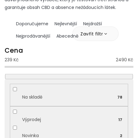
garantuje obsah CBD a absence nežádoucích látek.
Ř
Doporučujeme
Nejlevnější
Nejdražší
a
z
Zavřít filtr
Nejprodávanější
Abecedně
e
n
Cena
í
239
Kč
2490
Kč
p
r
o
d
u
k
Na skladě
78
t
ů
Výprodej
17
Novinka
2