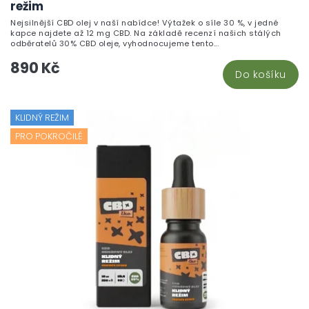
pr
režim
je
Nejsilnější CBD olej v naší nabídce! Výtažek o síle 30 %, v jedné
5,
kapce najdete až 12 mg CBD. Na základě recenzí našich stálých
z
odběratelů 30% CBD oleje, vyhodnocujeme tento...
5
890 Kč
hv
Do košíku
KLIDNÝ REŽIM
PRO POKROČILÉ