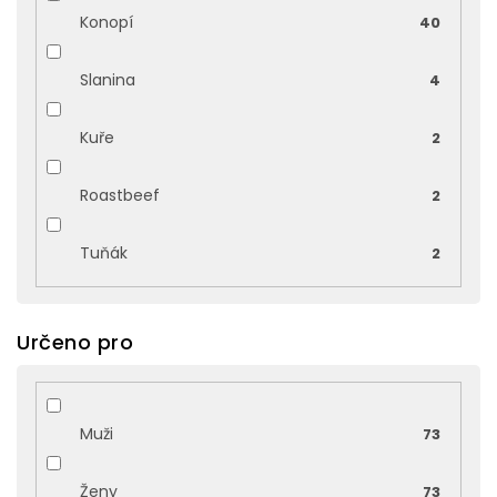
Konopí
40
Slanina
4
Kuře
2
Roastbeef
2
Tuňák
2
Určeno pro
Muži
73
Ženy
73