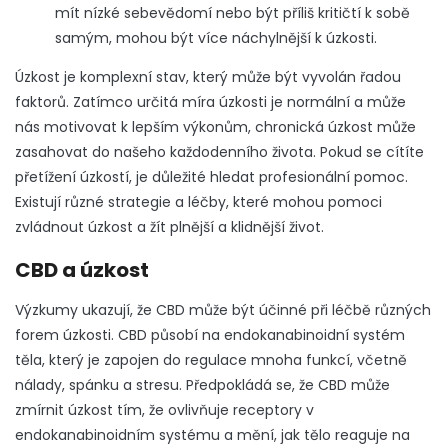
mít nízké sebevědomí nebo být příliš kritičtí k sobě
samým, mohou být více náchylnější k úzkosti.
Úzkost je komplexní stav, který může být vyvolán řadou
faktorů. Zatímco určitá míra úzkosti je normální a může
nás motivovat k lepším výkonům, chronická úzkost může
zasahovat do našeho každodenního života.
Pokud se cítíte
přetížení úzkostí, je důležité hledat profesionální pomoc.
Existují různé strategie a léčby, které mohou pomoci
zvládnout úzkost a žít plnější a klidnější život.
CBD a úzkost
Výzkumy ukazují, že CBD může být účinné při léčbě různých
forem úzkosti. CBD působí na endokanabinoidní systém
těla, který je zapojen do regulace mnoha funkcí, včetně
nálady, spánku a stresu.
Předpokládá se, že CBD může
zmírnit úzkost tím, že ovlivňuje receptory v
endokanabinoidním systému a mění, jak tělo reaguje na