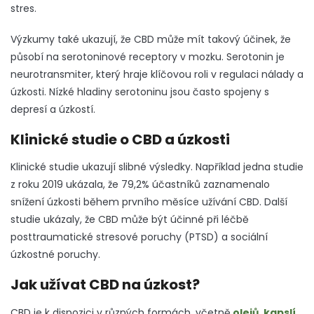
stres.
Výzkumy také ukazují, že CBD může mít takový účinek, že
působí na serotoninové receptory v mozku. Serotonin je
neurotransmiter, který hraje klíčovou roli v regulaci nálady a
úzkosti. Nízké hladiny serotoninu jsou často spojeny s
depresí a úzkostí.
Klinické studie o CBD a úzkosti
Klinické studie ukazují slibné výsledky. Například jedna studie
z roku 2019 ukázala, že 79,2% účastníků zaznamenalo
snížení úzkosti během prvního měsíce užívání CBD. Další
studie ukázaly, že CBD může být účinné při léčbě
posttraumatické stresové poruchy (PTSD) a sociální
úzkostné poruchy.
Jak užívat CBD na úzkost?
CBD je k dispozici v různých formách, včetně
olejů
,
kapslí
,