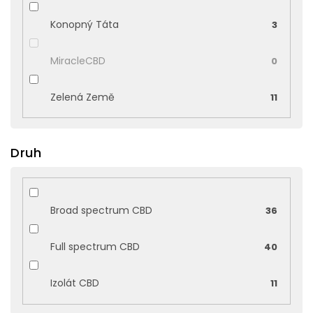
Konopný Táta
3
MiracleCBD
0
Zelená Země
11
Druh
Broad spectrum CBD
36
Full spectrum CBD
40
Izolát CBD
11