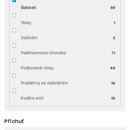
Úzkost
88
Vlasy
1
Zažívání
3
Parkinsonova choroba
71
Poškozené vlasy
48
Problémy se zažíváním
16
Kvalita srsti
15
Příchuť