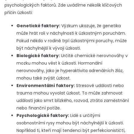
psychologických faktorů.
Zde uvádíme několik klíčových
příčin úzkosti:
Genetické faktory:
Výzkum ukazuje, že genetika
může hrát roli v náchylnosti k úzkostným poruchám.
Pokud někdo v rodině trpí úzkostnými poruchy, může
být náchylnější k vývoji úzkosti.
Biologické faktory:
Určité chemické nerovnováhy v
mozku mohou vést k úzkosti. Hormonální
nerovnováhy, jako je hyperaktivita adrenálních žláz,
mohou také zvýšit úzkost.
Environmentální faktory:
Stresové události nebo
trauma mohou vyvolat úzkost. To může zahrnovat
události jako smrt blízkého, rozvod, ztráta zaměstnání
nebo finanční potíže.
Psychologické faktory:
Lidé s určitými
osobnostními rysy mohou být náchylnější k úzkosti.
Například ti, kteří mají tendenci být perfekcionističtí,