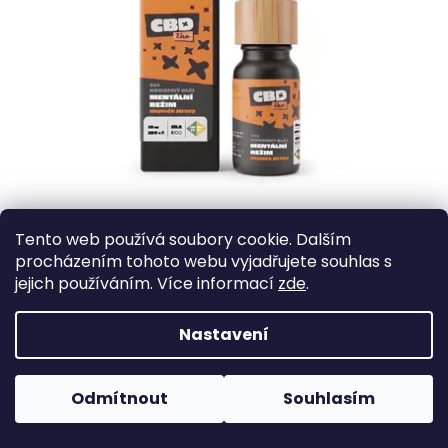
Skladem
Tento web používá soubory cookie. Dalším
CBC+CBD kapky 10% (5+5%) broad spectrum,
procházením tohoto webu vyjadřujete souhlas s
10 ml - Mentální režim
jejich používáním. Více informací
zde
.
Objevte účinnou kombinaci kanabinoidů CBC a CBD v našem CBC
oleji (také známém jako CBC kapky)! Tento jedinečný konopný
doplněk stravy si získává stále větší popularitu díky...
Nastavení
390 Kč
Do košíku
Odmítnout
Souhlasím
PRO EXPERTY