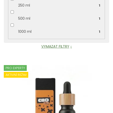
250 ml
1
500 ml
1
1000 ml
1
VYMAZAT FILTRY
V
ý
PRO EXPERTY
p
AKTIVNÍ REŽIM
i
s
p
r
o
d