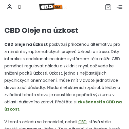
CZK
Přejít
na
CBD Oleje na úzkost
obsah
CBD oleje na úzkost
poskytují přirozenou alternativu pro
zmírnění symptomatických projevů úzkosti a stresu. Díky
interakci s endokanabinoidním systémem těla může CBD
pomáhat regulovat náladu a zklidnit mysl, což vede ke
snížení pocitů úzkosti.
Úzkost, jedno z nejčastějších
psychických onemocnění, může mít v životě jednotlivce
devastující důsledky. Hledání efektivních způsobů léčby a
zvládání tohoto stavu je neustále v popředí výzkumu v
oblasti duševního zdraví. Přečtěte si
zkušenosti s CBD na
úzkost
.
V tomto ohledu se kanabidiol, neboli
CBD
, stává stále