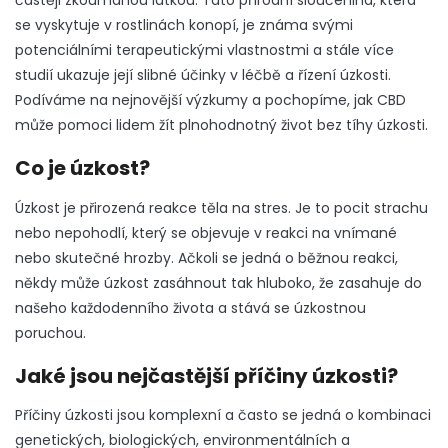
častěji zkoumanou látkou. Tato přírodní sloučenina, která
se vyskytuje v rostlinách konopí, je známa svými
potenciálními terapeutickými vlastnostmi a stále více
studií ukazuje její slibné účinky v léčbě a řízení úzkosti.
Podíváme na nejnovější výzkumy a pochopíme, jak CBD
může pomoci lidem žít plnohodnotný život bez tíhy úzkosti.
Co je úzkost?
Úzkost je přirozená reakce těla na stres. Je to pocit strachu
nebo nepohodlí, který se objevuje v reakci na vnímané
nebo skutečné hrozby. Ačkoli se jedná o běžnou reakci,
někdy může úzkost zasáhnout tak hluboko, že zasahuje do
našeho každodenního života a stává se úzkostnou
poruchou.
Jaké jsou nejčastější příčiny úzkosti?
Příčiny úzkosti jsou komplexní a často se jedná o kombinaci
genetických, biologických, environmentálních a