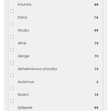
Imunita
89
Dieta
74
Klouby
89
Akné
73
Alergie
73
Alzheimerova choroba
73
Autismus
2
Ekzém
73
Epilepsie
89