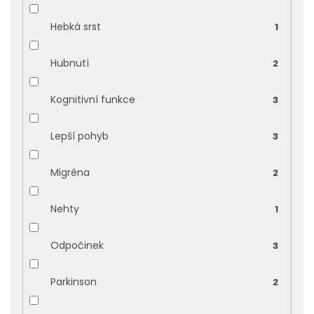
Hebká srst
1
Hubnutí
2
Kognitivní funkce
3
Lepší pohyb
3
Migréna
2
Nehty
1
Odpočinek
3
Parkinson
2