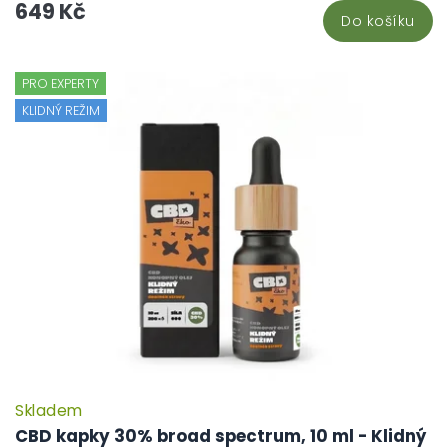
649 Kč
Do košíku
PRO EXPERTY
KLIDNÝ REŽIM
Skladem
P
h
CBD kapky 30% broad spectrum, 10 ml - Klidný