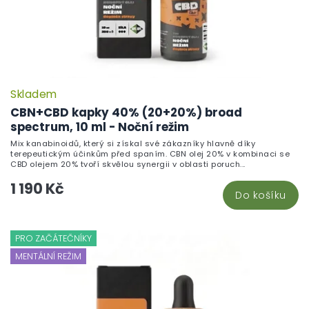
Skladem
P
h
CBN+CBD kapky 40% (20+20%) broad
pr
spectrum, 10 ml - Noční režim
je
Mix kanabinoidů, který si získal své zákazníky hlavně díky
4,
terepeutickým účinkům před spaním. CBN olej 20% v kombinaci se
z
CBD olejem 20% tvoří skvělou synergii v oblasti poruch...
5
1 190 Kč
hv
Do košíku
PRO ZAČÁTEČNÍKY
MENTÁLNÍ REŽIM