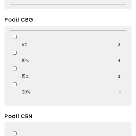
Podíl CBG
5%
3
10%
4
15%
2
20%
1
Podíl CBN