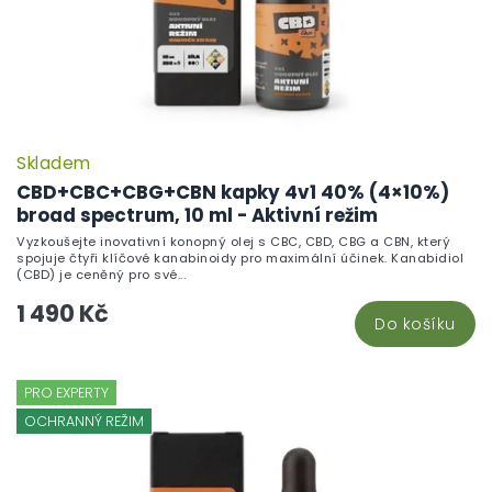
u
k
t
ů
Skladem
P
h
CBD+CBC+CBG+CBN kapky 4v1 40% (4×10%)
pr
broad spectrum, 10 ml - Aktivní režim
je
Vyzkoušejte inovativní konopný olej s CBC, CBD, CBG a CBN, který
5,
spojuje čtyři klíčové kanabinoidy pro maximální účinek. Kanabidiol
z
(CBD) je ceněný pro své...
5
1 490 Kč
hv
Do košíku
PRO EXPERTY
OCHRANNÝ REŽIM