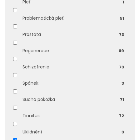
Pleť
1
Problematická pleť
51
Prostata
73
Regenerace
89
Schizofrenie
73
Spánek
3
Suchá pokožka
71
Tinnitus
72
Uklidnění
3